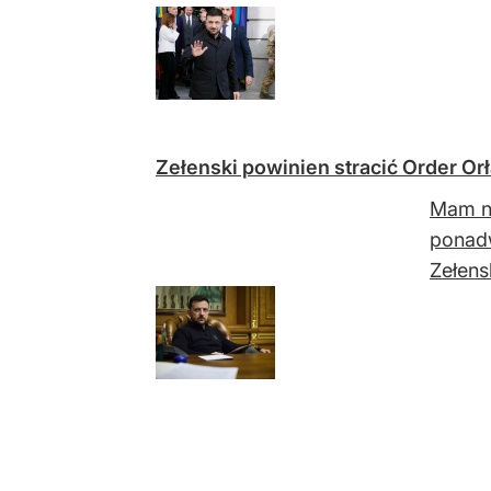
Zełenski powinien stracić Order Orł
Mam na
ponadw
Zełens