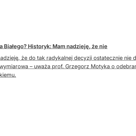
a Białego? Historyk: Mam nadzieję, że nie
dzieję, że do tak radykalnej decyzji ostatecznie nie
ymiarowa – uważa prof. Grzegorz Motyka o odebran
kiemu.