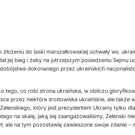
łożeniu do laski marszałkowskiej uchwały ws. ukraiń
ł jej bieg i żeby na jutrzejszym posiedzeniu Sejmu u
udobójstwa dokonanego przez ukraińskich nacjonalist
lko tego, co robi strona ukraińska, w obliczu gloryfik
sce przez niektóre środowiska ukraińskie, ale także w
a Zełenskiego, który jest prezydentem Ukrainy tylko d
tego na skalę, jaką się zaangażowaliśmy, Zełenski ni
ł, ale na tym pozostawię zawieszone swoje zdanie – m