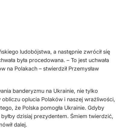
skiego ludobójstwa, a następnie zwrócił się
chwała była procedowana. – To jest uchwała
ów na Polakach – stwierdził Przemysław
owania banderyzmu na Ukrainie, nie tylko
 obliczu oplucia Polaków i naszej wrażliwości,
latego, że Polska pomogła Ukrainie. Gdyby
e byłby dzisiaj prezydentem. Śmiem twierdzić,
ówił dalej.