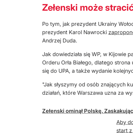
Zełenski może stracić
Po tym, jak prezydent Ukrainy Wołod
prezydent Karol Nawrocki
zapropono
Andrzej Duda.
Jak dowiedziała się WP, w Kijowie p
Orderu Orła Białego, dlatego strona
się do UPA, a także wydanie kolejny
"Jak słyszymy od osób znających kul
działań, które Warszawa uzna za wy
Zełenski ominął Polskę. Zaskakują
Aby do
start 