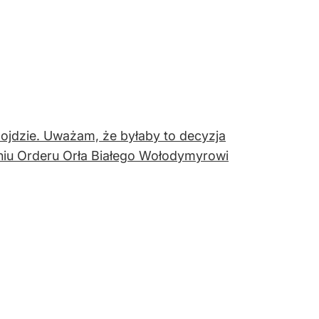
 dojdzie. Uważam, że byłaby to decyzja
iu Orderu Orła Białego Wołodymyrowi