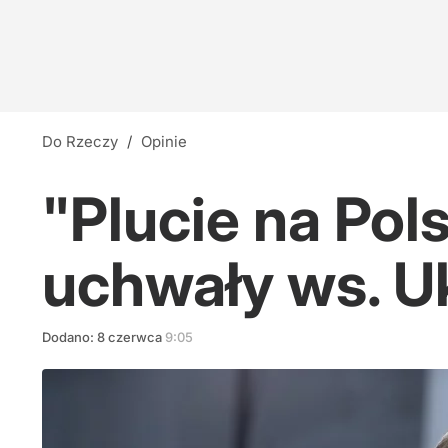
Do Rzeczy
/
Opinie
"Plucie na Pols
uchwały ws. U
Dodano:
8
czerwca
9:05