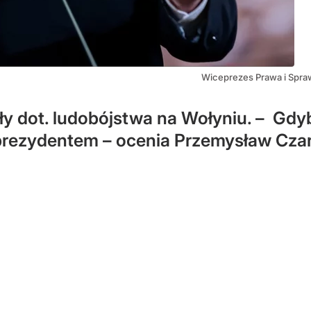
Wiceprezes Prawa i Spra
ały dot. ludobójstwa na Wołyniu. – Gdy
j prezydentem – ocenia Przemysław Cza