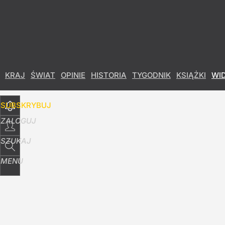
Udostępnij
17
Skomentuj
KRAJ
ŚWIAT
OPINIE
HISTORIA
TYGODNIK
KSIĄŻKI
WI
SUBSKRYBUJ
ZALOGUJ
SZUKAJ
MENU