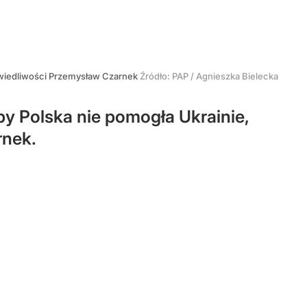
wiedliwości Przemysław Czarnek
Źródło:
PAP
/
Agnieszka Bielecka
by Polska nie pomogła Ukrainie,
rnek.