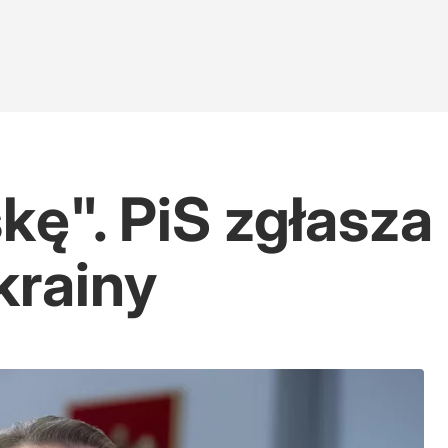
kę". PiS zgłasza
krainy