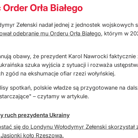
 Order Orła Białego
ymyr Zełenski nadał jednej z jednostek wojskowych s
wał odebranie mu Orderu Orła Białego
, którym w 20
anują obawy, że prezydent Karol Nawrocki faktycznie
 ukraińska szuka wyjścia z sytuacji i rozważa ustępst
ch zgód na ekshumacje ofiar rzezi wołyńskiej.
isy spotkań, polskie władze są przygotowane na dalsze
starczające" – czytamy w artykule.
cy ruch prezydenta Ukrainy
stać się do Londynu Wołodymyr Zełenski skorzystał z 
z Jasionki koło Rzeszowa.