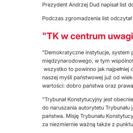
Prezydent Andrzej Dud napisał lis
Podczas zgromadzenia list odczytał 
"TK w centrum uwagi 
"Demokratyczne instytucje, syste
międzynarodowego, w tym wspólnoto
wszystko to powinno jak najpełniej 
naszej myśli państwowej już od wie
wartości: dobro państwa oraz prawa 
"Trybunał Konstytucyjny jest obecni
do naruszania autorytetu Trybunału 
państwa. Misję Trybunału Konstytu
za niezmiernie ważną także z punkt