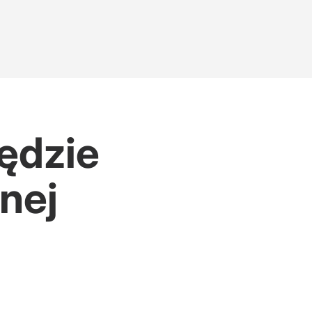
będzie
nej