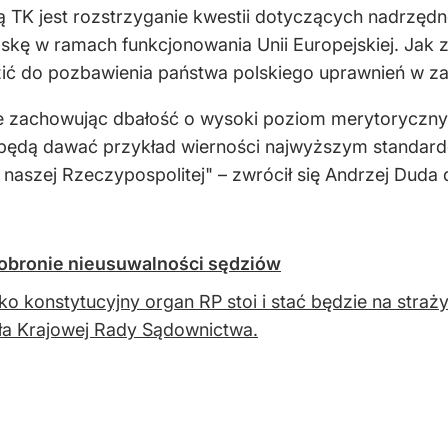
 TK jest rozstrzyganie kwestii dotyczących nadrzędno
kę w ramach funkcjonowania Unii Europejskiej. Jak 
ć do pozbawienia państwa polskiego uprawnień w zakr
że zachowując dbałość o wysoki poziom merytoryczny
 będą dawać przykład wierności najwyższym standar
o naszej Rzeczypospolitej" – zwrócił się Andrzej Du
w obronie nieusuwalności sędziów
ko konstytucyjny organ RP stoi i stać będzie na straż
a Krajowej Rady Sądownictwa.