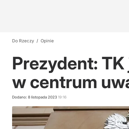
Od tzw. pandemii przez Ukrainę po Iran. Lisick
2
Nauczyciele z łapanki, czyli katastrofa oświat
Do Rzeczy
/
Opinie
14
Prezydent: TK 
Hiszpania stawia ultimatum Włochom. Mają dwa
w centrum uwag
30
Dodano:
8
listopada
2023
19:16