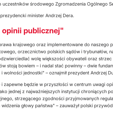
t do uczestników środowego Zgromadzenia Ogólnego 
prezydencki minister Andrzej Dera.
opinii publicznej"
m prawa krajowego oraz implementowane do naszego
wego, orzecznictwo polskich sądów i trybunałów, na
odzwierciedlać wolę większości obywateli oraz strze
ków stoją bowiem – i nadal stać powinny – dwie fund
i wolności jednostki" – oznajmił prezydent Andrzej D
e i zapewne będzie w przyszłości w centrum uwagi opi
jako jednej z najważniejszych instytucji chroniącyc
cyjnego, strzegącego zgodności przyjmowanych regul
u widzenia głowy państwa" – zauważył polski przywód