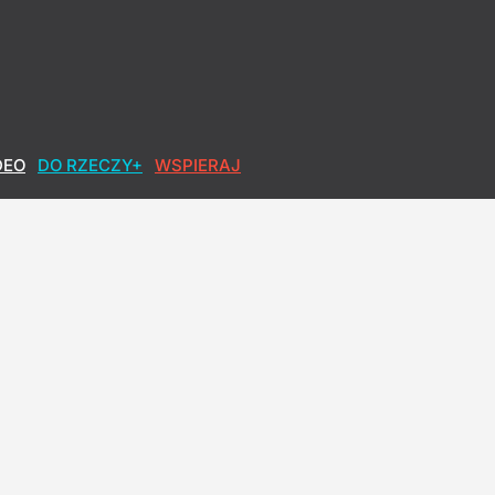
rm
DEO
DO RZECZY+
WSPIERAJ
h okłamał. Lisicki: Sypie się opowieść o pandemii