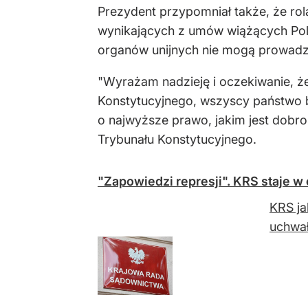
Prezydent przypomniał także, że rolą
wynikających z umów wiążących Pols
organów unijnych nie mogą prowadzi
"Wyrażam nadzieję i oczekiwanie, 
Konstytucyjnego, wszyscy państwo
o najwyższe prawo, jakim jest dobr
Trybunału Konstytucyjnego.
"Zapowiedzi represji". KRS staje 
KRS ja
uchwał