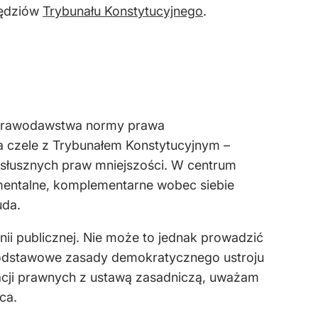
Sędziów
Trybunału Konstytucyjnego
.
 prawodawstwa normy prawa
 czele z Trybunałem Konstytucyjnym –
c słusznych praw mniejszości. W centrum
amentalne, komplementarne wobec siebie
uda.
nii publicznej. Nie może to jednak prowadzić
h podstawowe zasady demokratycznego ustroju
acji prawnych z ustawą zasadniczą, uważam
ca.