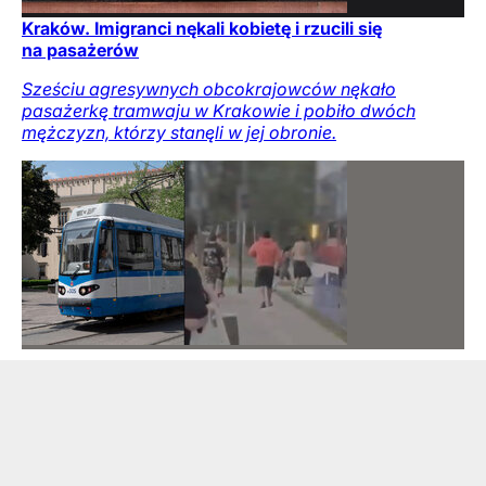
Kraków. Imigranci nękali kobietę i rzucili się
na pasażerów
Sześciu agresywnych obcokrajowców nękało
pasażerkę tramwaju w Krakowie i pobiło dwóch
mężczyzn, którzy stanęli w jej obronie.