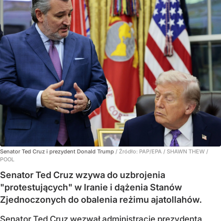
Senator Ted Cruz i prezydent Donald Trump
/ Źródło:
PAP/EPA
/
SHAWN THEW /
POOL
Senator Ted Cruz wzywa do uzbrojenia
"protestujących" w Iranie i dążenia Stanów
Zjednoczonych do obalenia reżimu ajatollahów.
Senator Ted Cruz wezwał administrację prezydenta