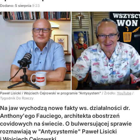
Dodano:
5
sierpnia
9:23
Paweł Lisicki i Wojciech Cejrowski w programie "Antysystem"
/ Źródło:
YouTube
/
Tygodnik Do Rzeczy
Na jaw wychodzą nowe fakty ws. działalności dr.
Anthony'ego Fauciego, architekta obostrzeń
covidowych na świecie. O bulwersującej sprawie
rozmawiają w "Antysystemie" Paweł Lisicki
i Wojciech Cejrowski.