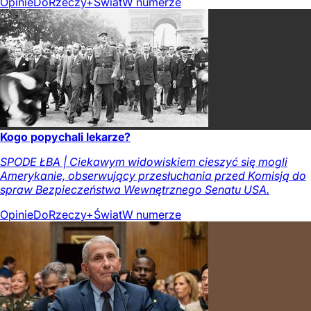
Opinie
DoRzeczy+
Świat
W numerze
Kogo popychali lekarze?
SPODE ŁBA | Ciekawym widowiskiem cieszyć się mogli
Amerykanie, obserwujący przesłuchania przed Komisją do
spraw Bezpieczeństwa Wewnętrznego Senatu USA.
Opinie
DoRzeczy+
Świat
W numerze