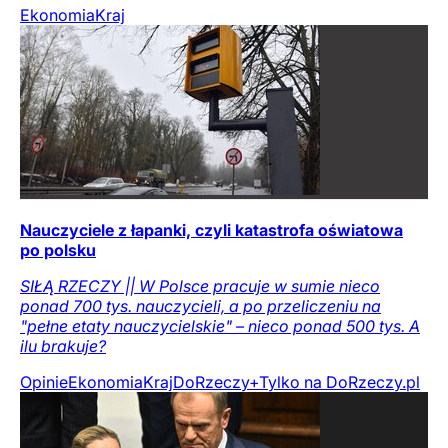
Ekonomia
Kraj
Nauczyciele z łapanki, czyli katastrofa oświatowa
po polsku
SIŁĄ RZECZY || W Polsce pracuje w sumie nieco
ponad 700 tys. nauczycieli, a po przeliczeniu na
"pełne etaty nauczycielskie" – nieco ponad 500 tys. A
ilu brakuje?
Opinie
Ekonomia
Kraj
DoRzeczy+
Tylko na DoRzeczy.pl