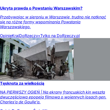
Ukryta prawda o Powstaniu Warszawskim?
Przebywając w sierpniu w Warszawie, trudno nie natknąć
się na różne formy wspominania Powstania
Warszawskiego.
Opinie
Kraj
DoRzeczy+
Tylko na DoRzeczy.pl
Tęsknota za wielkością
NA PIERWSZY OGIEŃ | Na ekrany francuskich kin weszła
dwuczęściowa epopeja filmowa o wojennych losach gen.
Charles’a de Gaulle’a.