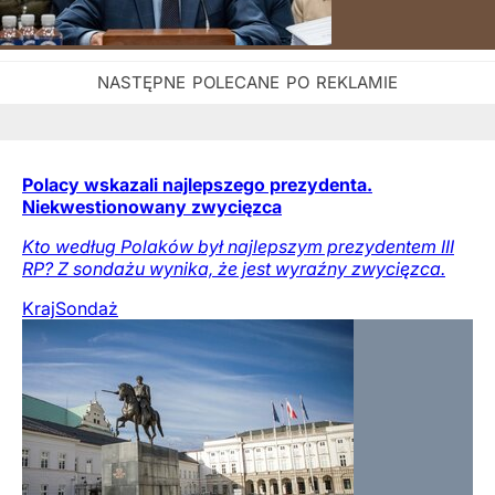
Polacy wskazali najlepszego prezydenta.
Niekwestionowany zwycięzca
Kto według Polaków był najlepszym prezydentem III
RP? Z sondażu wynika, że jest wyraźny zwycięzca.
Kraj
Sondaż