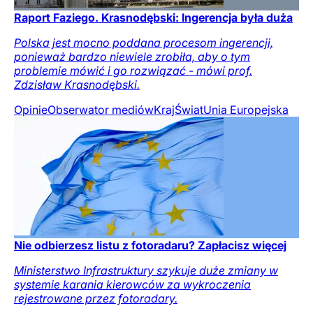
Raport Faziego. Krasnodębski: Ingerencja była duża
Polska jest mocno poddana procesom ingerencji,
ponieważ bardzo niewiele zrobiła, aby o tym
problemie mówić i go rozwiązać - mówi prof.
Zdzisław Krasnodębski.
Opinie
Obserwator mediów
Kraj
Świat
Unia Europejska
Nie odbierzesz listu z fotoradaru? Zapłacisz więcej
Ministerstwo Infrastruktury szykuje duże zmiany w
systemie karania kierowców za wykroczenia
rejestrowane przez fotoradary.