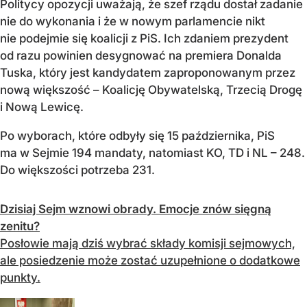
Politycy opozycji uważają, że szef rządu dostał zadanie
nie do wykonania i że w nowym parlamencie nikt
nie podejmie się koalicji z PiS. Ich zdaniem prezydent
od razu powinien desygnować na premiera Donalda
Tuska, który jest kandydatem zaproponowanym przez
nową większość – Koalicję Obywatelską, Trzecią Drogę
i Nową Lewicę.
Po wyborach, które odbyły się 15 października, PiS
ma w Sejmie 194 mandaty, natomiast KO, TD i NL – 248.
Do większości potrzeba 231.
Dzisiaj Sejm wznowi obrady. Emocje znów sięgną
zenitu?
Posłowie mają dziś wybrać składy komisji sejmowych,
ale posiedzenie może zostać uzupełnione o dodatkowe
punkty.