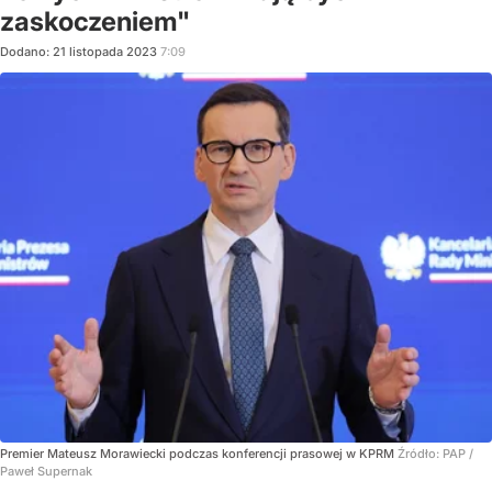
zaskoczeniem"
Dodano:
21
listopada
2023
7:09
Premier Mateusz Morawiecki podczas konferencji prasowej w KPRM
Źródło:
PAP
/
Paweł Supernak