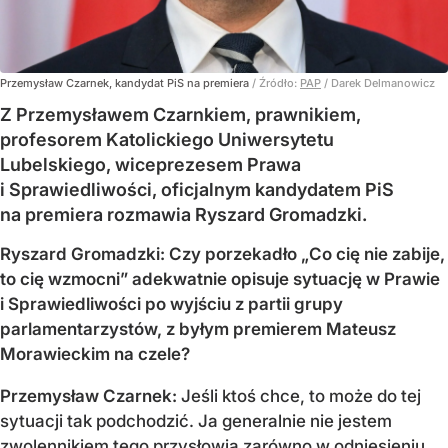
Przemysław Czarnek, kandydat PiS na premiera
/ Źródło:
PAP
/
Darek Delmanowicz
Z Przemysławem Czarnkiem, prawnikiem,
profesorem Katolickiego Uniwersytetu
Lubelskiego, wiceprezesem Prawa
i Sprawiedliwości, oficjalnym kandydatem PiS
na premiera rozmawia Ryszard Gromadzki.
Ryszard Gromadzki: Czy porzekadło „Co cię nie zabije,
to cię wzmocni” adekwatnie opisuje sytuację w Prawie
i Sprawiedliwości po wyjściu z partii grupy
parlamentarzystów, z byłym premierem Mateusz
Morawieckim na czele?
Przemysław Czarnek:
Jeśli ktoś chce, to może do tej
sytuacji tak podchodzić. Ja generalnie nie jestem
zwolennikiem tego przysłowia zarówno w odniesieniu