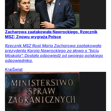
Zacharowa zaatakowała Nawrockiego. Rzecznik
MSZ: Znowu wygraża Polsce
Rzecznik MSZ Rosji Maria Zacharowa zaatakowała
prezydenta Karola Nawrockiego za słowa o "biciu
Moskala". Dostała odpowiedź od swojego polskiego
odpowiednika.
Kraj
Świat