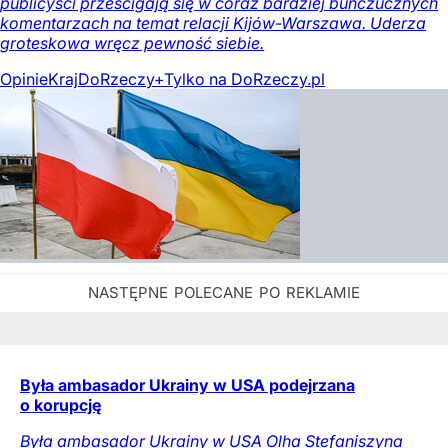
publicyści prześcigają się w coraz bardziej buńczucznych
komentarzach na temat relacji Kijów-Warszawa. Uderza
groteskowa wręcz pewność siebie.
Opinie
Kraj
DoRzeczy+
Tylko na DoRzeczy.pl
Była ambasador Ukrainy w USA podejrzana
o korupcję
Była ambasador Ukrainy w USA Olha Stefaniszyna