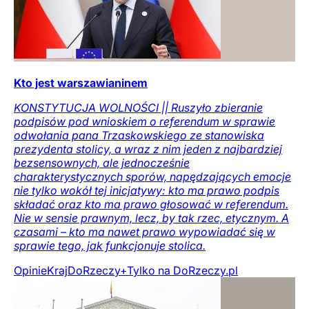
Kto jest warszawianinem
KONSTYTUCJA WOLNOŚCI || Ruszyło zbieranie
podpisów pod wnioskiem o referendum w sprawie
odwołania pana Trzaskowskiego ze stanowiska
prezydenta stolicy, a wraz z nim jeden z najbardziej
bezsensownych, ale jednocześnie
charakterystycznych sporów, napędzających emocje
nie tylko wokół tej inicjatywy: kto ma prawo podpis
składać oraz kto ma prawo głosować w referendum.
Nie w sensie prawnym, lecz, by tak rzec, etycznym. A
czasami – kto ma nawet prawo wypowiadać się w
sprawie tego, jak funkcjonuje stolica.
Opinie
Kraj
DoRzeczy+
Tylko na DoRzeczy.pl