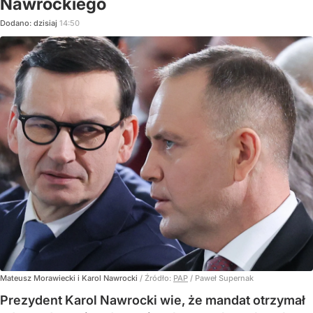
Nawrockiego
Dodano:
dzisiaj
14:50
Mateusz Morawiecki i Karol Nawrocki
/ Źródło:
PAP
/
Paweł Supernak
Prezydent Karol Nawrocki wie, że mandat otrzymał