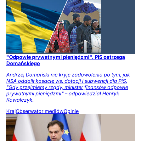
"Odpowie prywatnymi pieniędzmi". PiS ostrzega
Domańskiego
Andrzej Domański nie kryje zadowolenia po tym, jak
NSA oddalił kasację ws. dotacji i subwencji dla PiS.
"Gdy przejmiemy rządy, minister finansów odpowie
prywatnymi pieniędzmi" – odpowiedział Henryk
Kowalczyk.
Kraj
Obserwator mediów
Opinie