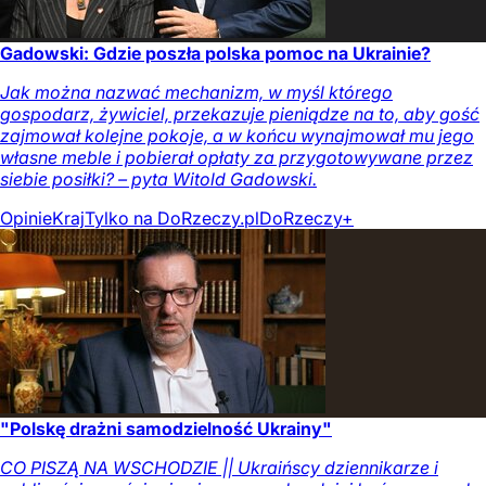
Gadowski: Gdzie poszła polska pomoc na Ukrainie?
Jak można nazwać mechanizm, w myśl którego
gospodarz, żywiciel, przekazuje pieniądze na to, aby gość
zajmował kolejne pokoje, a w końcu wynajmował mu jego
własne meble i pobierał opłaty za przygotowywane przez
siebie posiłki? – pyta Witold Gadowski.
Opinie
Kraj
Tylko na DoRzeczy.pl
DoRzeczy+
"Polskę drażni samodzielność Ukrainy"
CO PISZĄ NA WSCHODZIE || Ukraińscy dziennikarze i