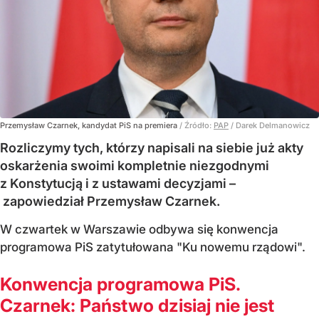
Przemysław Czarnek, kandydat PiS na premiera
/ Źródło:
PAP
/
Darek Delmanowicz
Rozliczymy tych, którzy napisali na siebie już akty
oskarżenia swoimi kompletnie niezgodnymi
z Konstytucją i z ustawami decyzjami –
zapowiedział Przemysław Czarnek.
W czwartek w Warszawie odbywa się konwencja
programowa PiS zatytułowana "Ku nowemu rządowi".
Konwencja programowa PiS.
Czarnek: Państwo dzisiaj nie jest