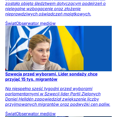
została objęta śledztwem dotyczącym podejrzeń o
nielegalne wzbogacenie oraz złożenie
nieprawdziwych oświadczeń majątkowych.
Świat
Obserwator mediów
Szwecja przed wyborami. Lider sondaży chce
przyjąć 15 tys. migrantów
Na niespełna sześć tygodni przed wyborami
parlamentarnymi w Szwecji lider Partii Zielonych
Daniel Helldén zapowiedział zwiększenie liczby
przyjmowanych migrantów oraz podwyżki cen paliw.
Świat
Obserwator mediów