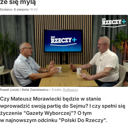
że się mylą
Dodano:
4
sierpnia
19:00
Paweł Lisicki i Rafał Ziemkiewicz
/ Źródło:
DoRzeczy
Czy Mateusz Morawiecki będzie w stanie
wprowadzić swoją partię do Sejmu? I czy spełni się
życzenie "Gazety Wyborczej"? O tym
w najnowszym odcinku "Polski Do Rzeczy".