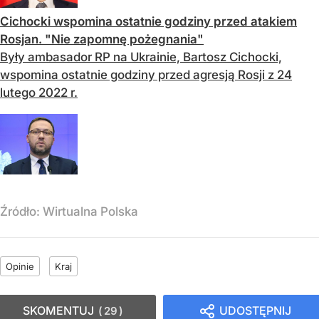
Cichocki wspomina ostatnie godziny przed atakiem
Rosjan. "Nie zapomnę pożegnania"
Były ambasador RP na Ukrainie, Bartosz Cichocki,
wspomina ostatnie godziny przed agresją Rosji z 24
lutego 2022 r.
Źródło:
Wirtualna Polska
Opinie
Kraj
SKOMENTUJ
UDOSTĘPNIJ
29