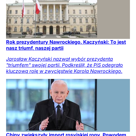
Rok prezydentury Nawrockiego. Kaczyński: To jest
nasz triumf, naszej partii
Jarosław Kaczyński nazwał wybór prezydenta
"triumfem" swojej partii. Podkreślił, że PiS odegrało
kluczową rolę w zwycięstwie Karola Nawrockiego.
Chiny zwiększyły import rosyjskiej ropy. Powodem