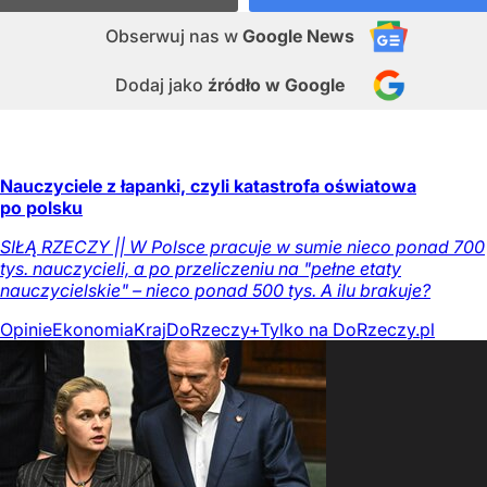
Obserwuj nas
w
Google News
Dodaj jako
źródło w Google
Nauczyciele z łapanki, czyli katastrofa oświatowa
po polsku
SIŁĄ RZECZY || W Polsce pracuje w sumie nieco ponad 700
tys. nauczycieli, a po przeliczeniu na "pełne etaty
nauczycielskie" – nieco ponad 500 tys. A ilu brakuje?
Opinie
Ekonomia
Kraj
DoRzeczy+
Tylko na DoRzeczy.pl