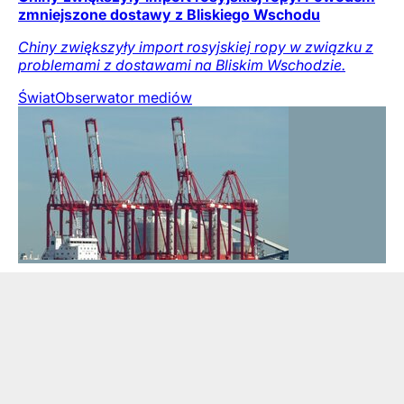
zmniejszone dostawy z Bliskiego Wschodu
Chiny zwiększyły import rosyjskiej ropy w związku z
problemami z dostawami na Bliskim Wschodzie.
Świat
Obserwator mediów