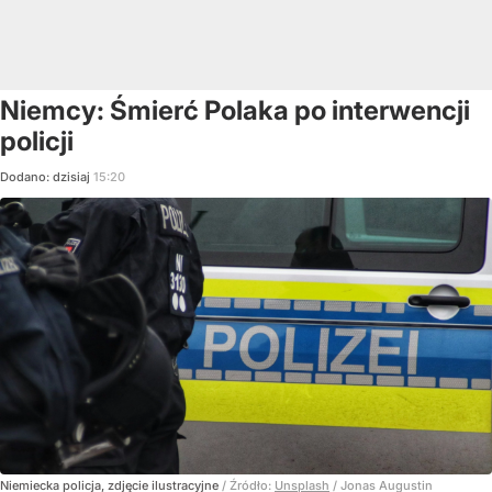
Niemcy: Śmierć Polaka po interwencji
policji
Dodano:
dzisiaj
15:20
Niemiecka policja, zdjęcie ilustracyjne
/ Źródło:
Unsplash
/
Jonas Augustin