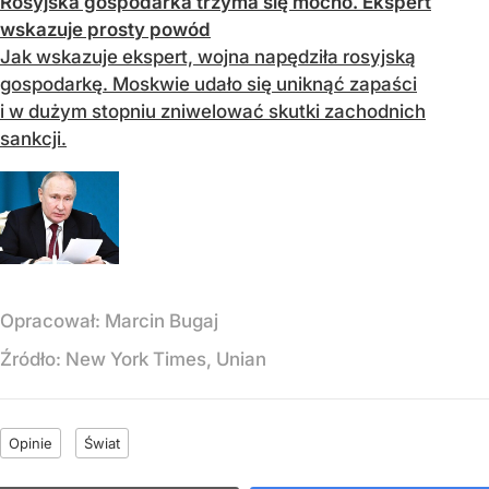
Rosyjska gospodarka trzyma się mocno. Ekspert
wskazuje prosty powód
Jak wskazuje ekspert, wojna napędziła rosyjską
gospodarkę. Moskwie udało się uniknąć zapaści
i w dużym stopniu zniwelować skutki zachodnich
sankcji.
Opracował:
Marcin Bugaj
Źródło:
New York Times, Unian
Opinie
Świat