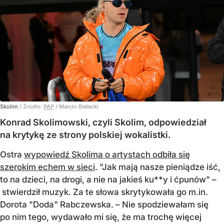
Skolim
/ Źródło:
PAP
/
Marcin Bielecki
Konrad Skolimowski, czyli Skolim, odpowiedział
na krytykę ze strony polskiej wokalistki.
Ostra
wypowiedź Skolima o artystach odbiła się
szerokim echem w sieci
. "Jak mają nasze pieniądze iść,
to na dzieci, na drogi, a nie na jakieś ku**y i ćpunów" –
stwierdził muzyk. Za te słowa skrytykowała go m.in.
Dorota "Doda" Rabczewska. – Nie spodziewałam się
po nim tego, wydawało mi się, że ma trochę więcej