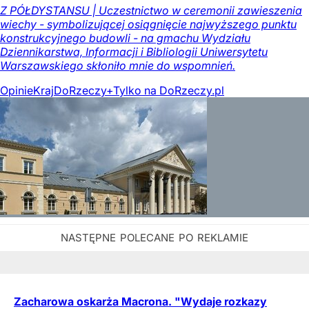
Z PÓŁDYSTANSU | Uczestnictwo w ceremonii zawieszenia
wiechy - symbolizującej osiągnięcie najwyższego punktu
konstrukcyjnego budowli - na gmachu Wydziału
Dziennikarstwa, Informacji i Bibliologii Uniwersytetu
Warszawskiego skłoniło mnie do wspomnień.
Opinie
Kraj
DoRzeczy+
Tylko na DoRzeczy.pl
Zacharowa oskarża Macrona. "Wydaje rozkazy