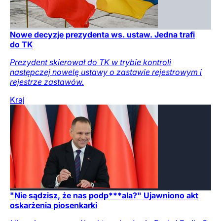
Nowe decyzje prezydenta ws. ustaw. Jedna trafi
do TK
Prezydent skierował do TK w trybie kontroli
następczej nowelę ustawy o zastawie rejestrowym i
rejestrze zastawów.
Kraj
"Nie sądzisz, że nas podp***ala?" Ujawniono akt
oskarżenia piosenkarki