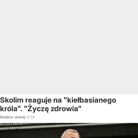
Skolim reaguje na "kiełbasianego
króla". "Życzę zdrowia"
Dodano:
dzisiaj
15:59