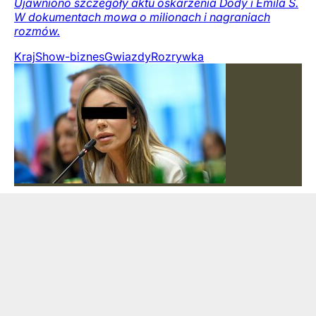
Ujawniono szczegóły aktu oskarżenia Dody i Emila S.
W dokumentach mowa o milionach i nagraniach
rozmów.
Kraj
Show-biznes
Gwiazdy
Rozrywka