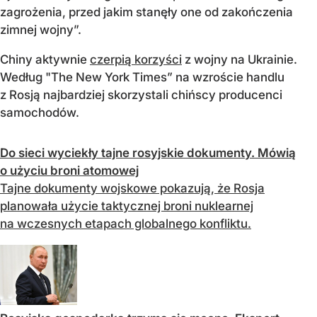
zagrożenia, przed jakim stanęły one od zakończenia
zimnej wojny”.
Chiny aktywnie
czerpią korzyści
z wojny na Ukrainie.
Według "The New York Times” na wzroście handlu
z Rosją najbardziej skorzystali chińscy producenci
samochodów.
Do sieci wyciekły tajne rosyjskie dokumenty. Mówią
o użyciu broni atomowej
Tajne dokumenty wojskowe pokazują, że Rosja
planowała użycie taktycznej broni nuklearnej
na wczesnych etapach globalnego konfliktu.