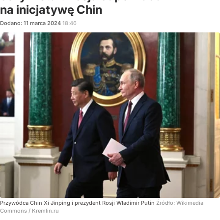
na inicjatywę Chin
Dodano:
11
marca
2024
18:46
Przywódca Chin Xi Jinping i prezydent Rosji Władimir Putin
Źródło:
Wikimedia
Commons
/
Kremlin.ru