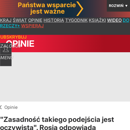
ROZWIŃ
▼
KRAJ
ŚWIAT
OPINIE
HISTORIA
TYGODNIK
KSIĄŻKI
WIDEO
DO
RZECZY+
WSPIERAJ
SUBSKRYBUJ
OPINIE
ZALOGUJ
MENU
Opinie
"Zasadność takiego podejścia jest
oczywista". Rosja odpowiada