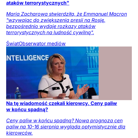
ataków terrorystycznych"
Maria Zacharowa stwierdziła, że Emmanuel Macron
"wzywając do zwiększenia presji na Rosję,
bezpośrednio wydaje rozkazy ataków
terrorystycznych na ludność cywilną".
Świat
Obserwator mediów
Na tę wiadomość czekali kierowcy. Ceny paliw
w końcu spadną?
Ceny paliw w końcu spadną? Nowa prognoza cen
paliw na 10-16 sierpnia wygląda optymistycznie dla
kierowców.