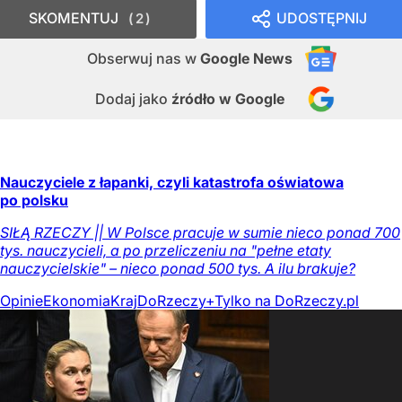
SKOMENTUJ
UDOSTĘPNIJ
2
Obserwuj nas
w
Google News
Dodaj jako
źródło w Google
Nauczyciele z łapanki, czyli katastrofa oświatowa
po polsku
SIŁĄ RZECZY || W Polsce pracuje w sumie nieco ponad 700
tys. nauczycieli, a po przeliczeniu na "pełne etaty
nauczycielskie" – nieco ponad 500 tys. A ilu brakuje?
Opinie
Ekonomia
Kraj
DoRzeczy+
Tylko na DoRzeczy.pl