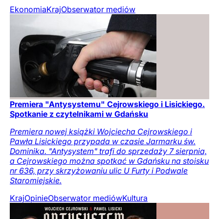
Ekonomia
Kraj
Obserwator mediów
Premiera "Antysystemu" Cejrowskiego i Lisickiego.
Spotkanie z czytelnikami w Gdańsku
Premiera nowej książki Wojciecha Cejrowskiego i
Pawła Lisickiego przypada w czasie Jarmarku św.
Dominika. "Antysystem" trafi do sprzedaży 7 sierpnia,
a Cejrowskiego można spotkać w Gdańsku na stoisku
nr 636, przy skrzyżowaniu ulic U Furty i Podwale
Staromiejskie.
Kraj
Opinie
Obserwator mediów
Kultura