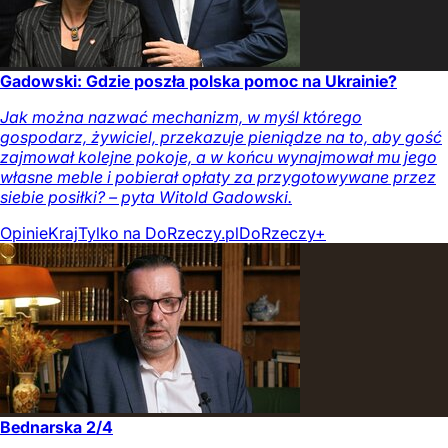
Gadowski: Gdzie poszła polska pomoc na Ukrainie?
Jak można nazwać mechanizm, w myśl którego
gospodarz, żywiciel, przekazuje pieniądze na to, aby gość
zajmował kolejne pokoje, a w końcu wynajmował mu jego
własne meble i pobierał opłaty za przygotowywane przez
siebie posiłki? – pyta Witold Gadowski.
Opinie
Kraj
Tylko na DoRzeczy.pl
DoRzeczy+
Bednarska 2/4