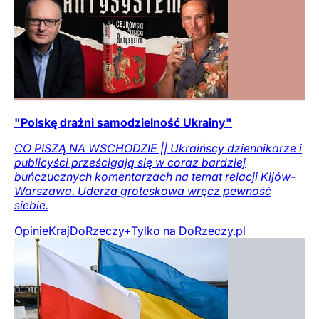
"Polskę drażni samodzielność Ukrainy"
CO PISZĄ NA WSCHODZIE || Ukraińscy dziennikarze i
publicyści prześcigają się w coraz bardziej
buńczucznych komentarzach na temat relacji Kijów-
Warszawa. Uderza groteskowa wręcz pewność
siebie.
Opinie
Kraj
DoRzeczy+
Tylko na DoRzeczy.pl