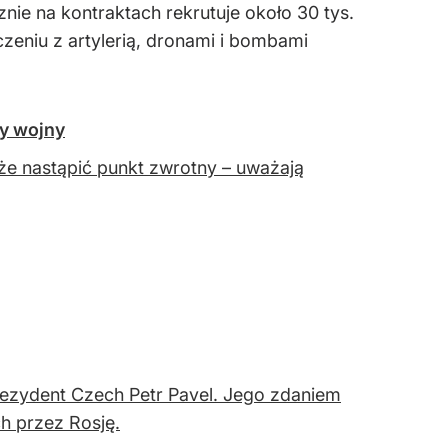
nie na kontraktach rekrutuje około 30 tys.
czeniu z artylerią, dronami i bombami
sy wojny
oże nastąpić punkt zwrotny – uważają
ezydent Czech Petr Pavel. Jego zdaniem
ch przez Rosję.