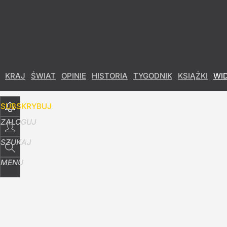
Udostępnij
20
Skomentuj
KRAJ
ŚWIAT
OPINIE
HISTORIA
TYGODNIK
KSIĄŻKI
WI
SUBSKRYBUJ
ZALOGUJ
SZUKAJ
MENU