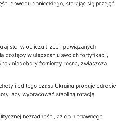
ęści obwodu donieckiego, starając się przejąć
raj stoi w obliczu trzech powiązanych
a postępy w ulepszaniu swoich fortyfikacji,
nak niedobory żołnierzy rosną, zwłaszcza
hoty i od tego czasu Ukraina próbuje odrobić
hoty, aby wypracować stabilną rotację.
olitycznej bezradności, aż do niedawnego