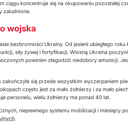
zym ciągu koncentruje się na okupowaniu pozostałej cz
y zaludnione.
go wojska
ie bezbronności Ukrainy. Od jesieni ubiegłego roku k
ji, siły żywej i fortyfikacji. Wiosną Ukraina poczynił
czonych powinien złagodzić niedobory amunicji. Jed
a zakończyła się przede wszystkim wyczerpaniem piec
 okopach często jest za mało żołnierzy i za mało piec
je personelu, wielu żołnierzy ma ponad 40 lat.
tycznych, niepewnego systemu mobilizacji i miesięcy p
yjnych
.