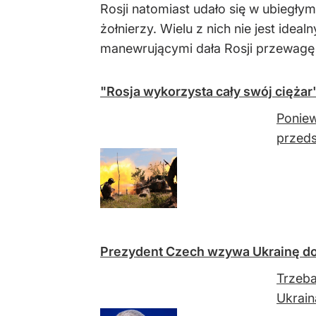
Rosji natomiast udało się w ubiegły
żołnierzy. Wielu z nich nie jest ide
manewrującymi dała Rosji przewagę 
"Rosja wykorzysta cały swój ciężar
Poniew
przeds
Prezydent Czech wzywa Ukrainę do 
Trzeba
Ukrain