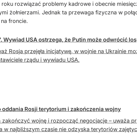
m roku rozwiązać problemy kadrowe i obecnie miesięcz
alnymi żołnierzami. Jednak ta przewaga fizyczna w połą
na froncie.
". Wywiad USA ostrzega, że Putin może odwrócić lo
aż Rosja przejęła inicjatywę, w wojnie na Ukrainie m
tawiciele rządu i wywiadu USA.
oddania Rosji terytorium i zakończenia wojny
 zakończyć wojnę i rozpocząć negocjacje – uważa pr
a w najbliższym czasie nie odzyska terytoriów zajęty