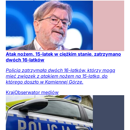
Atak nożem. 15-latek w ciężkim stanie, zatrzymano
dwóch 16-latków
Policja zatrzymała dwóch 16-latków, którzy mogą
mieć związek z atakiem nożem na 15-latka, do
którego doszło w Kamiennej Górze.
Kraj
Obserwator mediów