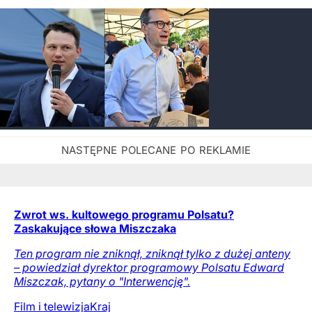
Zwrot ws. kultowego programu Polsatu?
Zaskakujące słowa Miszczaka
Ten program nie zniknął, zniknął tylko z dużej anteny
– powiedział dyrektor programowy Polsatu Edward
Miszczak, pytany o "Interwencję".
Film i telewizja
Kraj