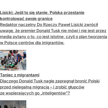
Lisicki: Jeśli to się stanie, Polska przestanie
kontrolować swoje granice
Redaktor naczelny Do Rzeczy Paweł Lisicki zwrócił
uwagę, że premier Donald Tusk nie mówi i nie jest przez
media pytany o to, co jest istotne, czyli o plan tworzenia
w Polsce centrów dla imigrantów.
Taniec z migrantami
Dlaczego Donald Tusk nagle zapragnął bronić Polski
przed nielegalną migracją – i zrobić głupców
ze wspierających go „inteligentów”?