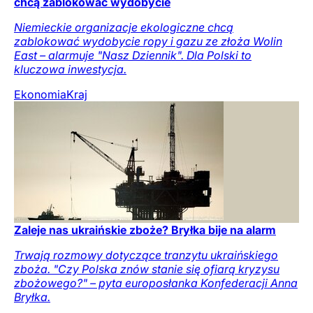
chcą zablokować wydobycie
Niemieckie organizacje ekologiczne chcą
zablokować wydobycie ropy i gazu ze złoża Wolin
East – alarmuje "Nasz Dziennik". Dla Polski to
kluczowa inwestycja.
Ekonomia
Kraj
Zaleje nas ukraińskie zboże? Bryłka bije na alarm
Trwają rozmowy dotyczące tranzytu ukraińskiego
zboża. "Czy Polska znów stanie się ofiarą kryzysu
zbożowego?" – pyta europosłanka Konfederacji Anna
Bryłka.