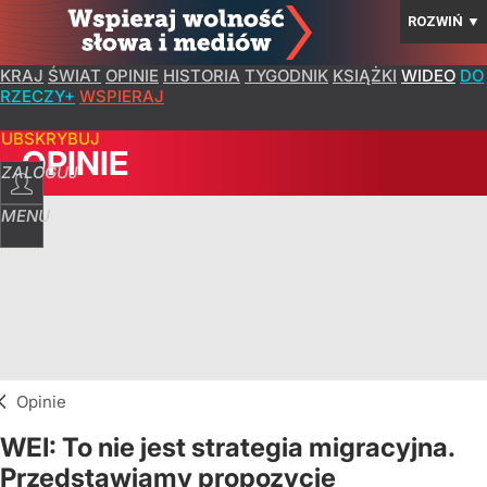
ROZWIŃ
▼
KRAJ
ŚWIAT
OPINIE
HISTORIA
TYGODNIK
KSIĄŻKI
WIDEO
DO
RZECZY+
WSPIERAJ
SUBSKRYBUJ
OPINIE
ZALOGUJ
MENU
Opinie
WEI: To nie jest strategia migracyjna.
Przedstawiamy propozycje