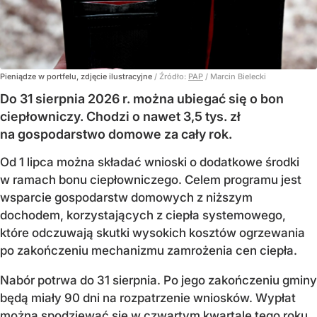
Pieniądze w portfelu, zdjęcie ilustracyjne
/ Źródło:
PAP
/
Marcin Bielecki
Do 31 sierpnia 2026 r. można ubiegać się o bon
ciepłowniczy. Chodzi o nawet 3,5 tys. zł
na gospodarstwo domowe za cały rok.
Od 1 lipca można składać wnioski o dodatkowe środki
w ramach bonu ciepłowniczego. Celem programu jest
wsparcie gospodarstw domowych z niższym
dochodem, korzystających z ciepła systemowego,
które odczuwają skutki wysokich kosztów ogrzewania
po zakończeniu mechanizmu zamrożenia cen ciepła.
Nabór potrwa do 31 sierpnia. Po jego zakończeniu gminy
będą miały 90 dni na rozpatrzenie wniosków. Wypłat
można spodziewać się w czwartym kwartale tego roku.