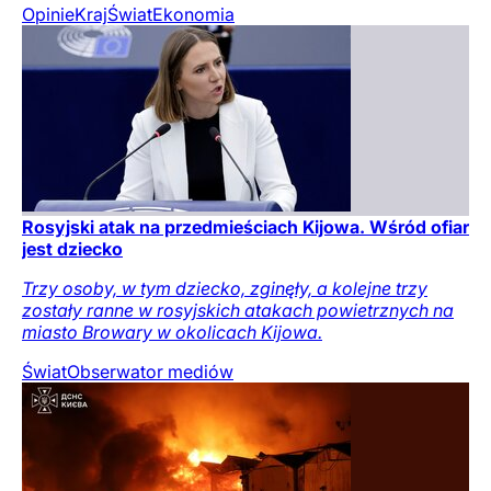
Opinie
Kraj
Świat
Ekonomia
Rosyjski atak na przedmieściach Kijowa. Wśród ofiar
jest dziecko
Trzy osoby, w tym dziecko, zginęły, a kolejne trzy
zostały ranne w rosyjskich atakach powietrznych na
miasto Browary w okolicach Kijowa.
Świat
Obserwator mediów