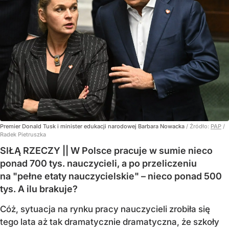
Premier Donald Tusk i minister edukacji narodowej Barbara Nowacka
/ Źródło:
PAP
/
Radek Pietruszka
SIŁĄ RZECZY || W Polsce pracuje w sumie nieco
ponad 700 tys. nauczycieli, a po przeliczeniu
na "pełne etaty nauczycielskie" – nieco ponad 500
tys. A ilu brakuje?
Cóż, sytuacja na rynku pracy nauczycieli zrobiła się
tego lata aż tak dramatycznie dramatyczna, że szkoły