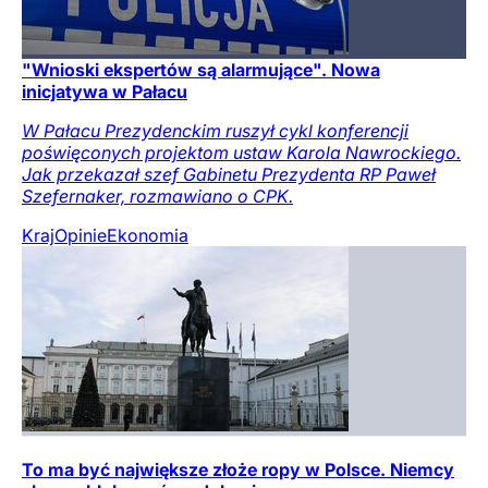
"Wnioski ekspertów są alarmujące". Nowa
inicjatywa w Pałacu
W Pałacu Prezydenckim ruszył cykl konferencji
poświęconych projektom ustaw Karola Nawrockiego.
Jak przekazał szef Gabinetu Prezydenta RP Paweł
Szefernaker, rozmawiano o CPK.
Kraj
Opinie
Ekonomia
To ma być największe złoże ropy w Polsce. Niemcy