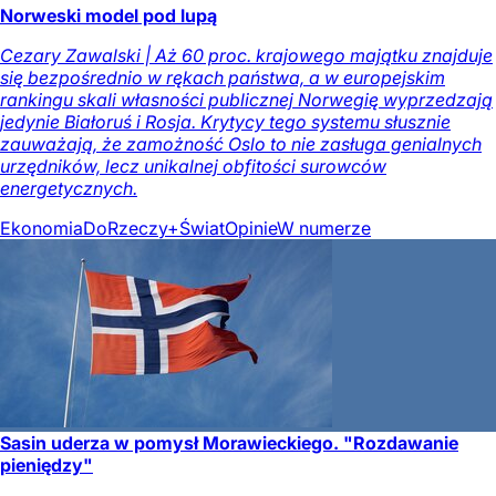
Norweski model pod lupą
Cezary Zawalski | Aż 60 proc. krajowego majątku znajduje
się bezpośrednio w rękach państwa, a w europejskim
rankingu skali własności publicznej Norwegię wyprzedzają
jedynie Białoruś i Rosja. Krytycy tego systemu słusznie
zauważają, że zamożność Oslo to nie zasługa genialnych
urzędników, lecz unikalnej obfitości surowców
energetycznych.
Ekonomia
DoRzeczy+
Świat
Opinie
W numerze
Sasin uderza w pomysł Morawieckiego. "Rozdawanie
pieniędzy"