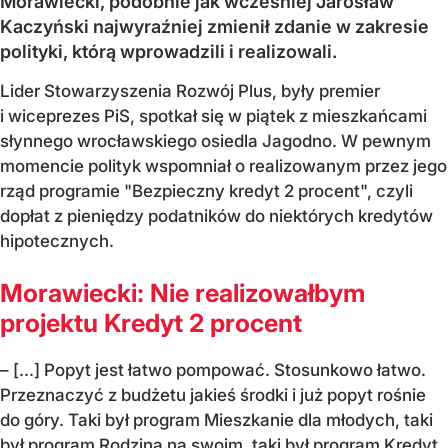
Morawiecki, podobnie jak wcześniej Jarosław
Kaczyński najwyraźniej zmienił zdanie w zakresie
polityki, którą wprowadzili i realizowali.
Lider Stowarzyszenia Rozwój Plus, były premier
i wiceprezes PiS, spotkał się w piątek z mieszkańcami
słynnego wrocławskiego osiedla Jagodno. W pewnym
momencie polityk wspomniał o realizowanym przez jego
rząd programie "Bezpieczny kredyt 2 procent", czyli
dopłat z pieniędzy podatników do niektórych kredytów
hipotecznych.
Morawiecki: Nie realizowałbym
projektu Kredyt 2 procent
– [...] Popyt jest łatwo pompować. Stosunkowo łatwo.
Przeznaczyć z budżetu jakieś środki i już popyt rośnie
do góry. Taki był program Mieszkanie dla młodych, taki
był program Rodzina na swoim, taki był program Kredyt