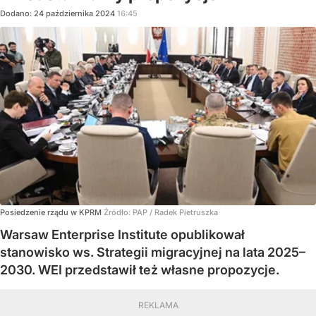
Dodano:
24
października
2024
16:45
Posiedzenie rządu w KPRM
Źródło:
PAP
/
Radek Pietruszka
Warsaw Enterprise Institute opublikował
stanowisko ws. Strategii migracyjnej na lata 2025–
2030. WEI przedstawił też własne propozycje.