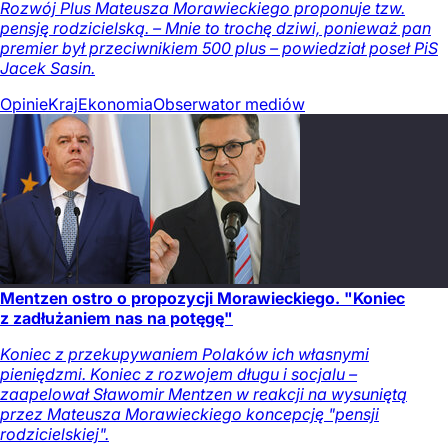
Rozwój Plus Mateusza Morawieckiego proponuje tzw.
pensję rodzicielską. – Mnie to trochę dziwi, ponieważ pan
premier był przeciwnikiem 500 plus – powiedział poseł PiS
Jacek Sasin.
Opinie
Kraj
Ekonomia
Obserwator mediów
Mentzen ostro o propozycji Morawieckiego. "Koniec
z zadłużaniem nas na potęgę"
Koniec z przekupywaniem Polaków ich własnymi
pieniędzmi. Koniec z rozwojem długu i socjalu –
zaapelował Sławomir Mentzen w reakcji na wysuniętą
przez Mateusza Morawieckiego koncepcję "pensji
rodzicielskiej".