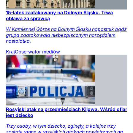
15-latek zaatakowany na Dolnym Śląsku. Trwa
obława za sprawcą
W Kamiennej Górze na Dolnym Śląsku napastnik bądź
grupa zaatakowała niebezpiecznym narzędziem
nastolatka.
Kraj
Obserwator mediów
Rosyjski atak na przedmieściach Kijowa. Wśród ofiar
jest dziecko
Trzy osoby, w tym dziecko, zginęły, a kolejne trzy
zostały ranne w rosyjskich atakach powietrznych na