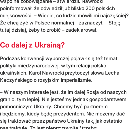
wspólne zobowiązanie – stwierdził. Nawrocki
poinformował, że odwiedził już blisko 200 polskich
miejscowości. – Wiecie, co ludzie mówili mi najczęściej?
Że chcą żyć w Polsce normalnej – zaznaczył. – Stoję
tutaj dzisiaj, żeby to zrobić – zadeklarował.
Co dalej z Ukrainą?
Podczas konwencji wyborczej pojawił się też temat
polityki międzynarodowej, w tym relacji polsko-
ukraińskich. Karol Nawrocki przytoczył słowa Lecha
Kaczyńskiego o rosyjskim imperializmie.
– W naszym interesie jest, że im dalej Rosja od naszych
granic, tym lepiej. Nie jesteśmy jednak gospodarstwem
pomocniczym Ukrainy. Chcemy być partnerem
i będziemy, kiedy będę prezydentem. Nie możemy dać
się traktować przez państwo Ukrainy tak, jak ostatnio
nas traktuje. To jest nieprzyzwoite
i trzeba