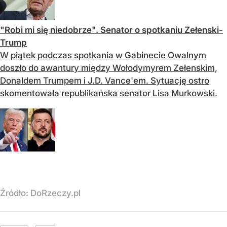
"Robi mi się niedobrze". Senator o spotkaniu Zełenski-
Trump
W piątek podczas spotkania w Gabinecie Owalnym
doszło do awantury między Wołodymyrem Zełenskim,
Donaldem Trumpem i J.D. Vance'em. Sytuację ostro
skomentowała republikańska senator Lisa Murkowski.
Źródło:
DoRzeczy.pl