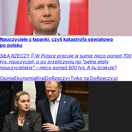
Nauczyciele z łapanki, czyli katastrofa oświatowa
po polsku
SIŁĄ RZECZY || W Polsce pracuje w sumie nieco ponad 700
tys. nauczycieli, a po przeliczeniu na "pełne etaty
nauczycielskie" – nieco ponad 500 tys. A ilu brakuje?
Opinie
Ekonomia
Kraj
DoRzeczy+
Tylko na DoRzeczy.pl