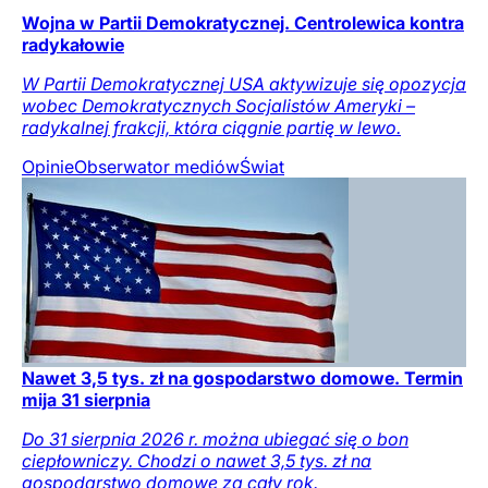
Wojna w Partii Demokratycznej. Centrolewica kontra
radykałowie
W Partii Demokratycznej USA aktywizuje się opozycja
wobec Demokratycznych Socjalistów Ameryki –
radykalnej frakcji, która ciągnie partię w lewo.
Opinie
Obserwator mediów
Świat
Nawet 3,5 tys. zł na gospodarstwo domowe. Termin
mija 31 sierpnia
Do 31 sierpnia 2026 r. można ubiegać się o bon
ciepłowniczy. Chodzi o nawet 3,5 tys. zł na
gospodarstwo domowe za cały rok.