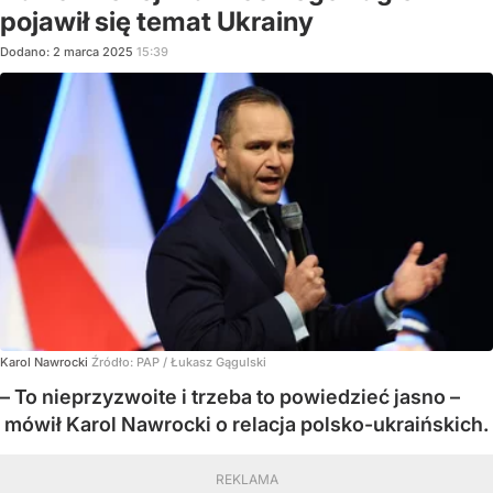
pojawił się temat Ukrainy
Dodano:
2
marca
2025
15:39
Karol Nawrocki
Źródło:
PAP
/
Łukasz Gągulski
– To nieprzyzwoite i trzeba to powiedzieć jasno –
mówił Karol Nawrocki o relacja polsko-ukraińskich.