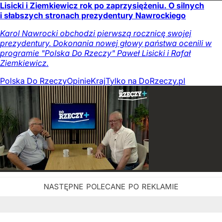
Lisicki i Ziemkiewicz rok po zaprzysiężeniu. O silnych
i słabszych stronach prezydentury Nawrockiego
Karol Nawrocki obchodzi pierwszą rocznicę swojej
prezydentury. Dokonania nowej głowy państwa ocenili w
programie "Polska Do Rzeczy" Paweł Lisicki i Rafał
Ziemkiewicz.
Polska Do Rzeczy
Opinie
Kraj
Tylko na DoRzeczy.pl