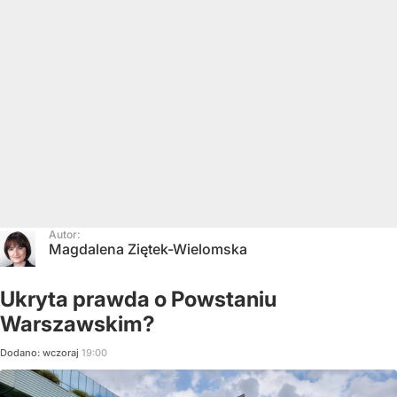
Autor:
Magdalena Ziętek-Wielomska
Ukryta prawda o Powstaniu
Warszawskim?
Dodano:
wczoraj
19:00