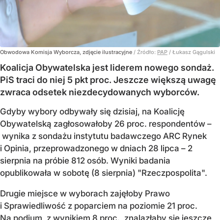
Obwodowa Komisja Wyborcza, zdjęcie ilustracyjne
/ Źródło:
PAP
/
Łukasz Gągulski
Koalicja Obywatelska jest liderem nowego sondaż.
PiS traci do niej 5 pkt proc. Jeszcze większą uwagę
zwraca odsetek niezdecydowanych wyborców.
Gdyby wybory odbywały się dzisiaj, na Koalicję
Obywatelską zagłosowałoby 26 proc. respondentów –
wynika z sondażu instytutu badawczego ARC Rynek
i Opinia, przeprowadzonego w dniach 28 lipca – 2
sierpnia na próbie 812 osób. Wyniki badania
opublikowała w sobotę (8 sierpnia) "Rzeczpospolita".
Drugie miejsce w wyborach zajęłoby Prawo
i Sprawiedliwość z poparciem na poziomie 21 proc.
Na podium, z wynikiem 8 proc., znalazłaby się jeszcze