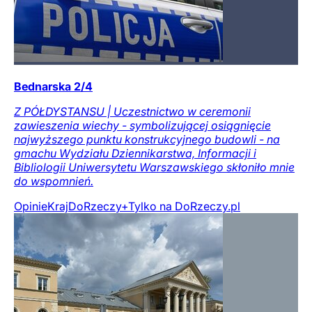
Bednarska 2/4
Z PÓŁDYSTANSU | Uczestnictwo w ceremonii
zawieszenia wiechy - symbolizującej osiągnięcie
najwyższego punktu konstrukcyjnego budowli - na
gmachu Wydziału Dziennikarstwa, Informacji i
Bibliologii Uniwersytetu Warszawskiego skłoniło mnie
do wspomnień.
Opinie
Kraj
DoRzeczy+
Tylko na DoRzeczy.pl