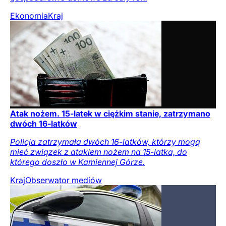
Ekonomia
Kraj
Atak nożem. 15-latek w ciężkim stanie, zatrzymano
dwóch 16-latków
Policja zatrzymała dwóch 16-latków, którzy mogą
mieć związek z atakiem nożem na 15-latka, do
którego doszło w Kamiennej Górze.
Kraj
Obserwator mediów