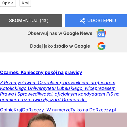
Opinie
Kraj
SKOMENTUJ
UDOSTĘPNIJ
13
Obserwuj nas
w
Google News
Dodaj jako
źródło w Google
Czarnek: Konieczny pokój na prawicy
Z Przemysławem Czarnkiem, prawnikiem, profesorem
Katolickiego Uniwersytetu Lubelskiego, wiceprezesem
Prawa i Sprawiedliwości, oficjalnym kandydatem PiS na
premiera rozmawia Ryszard Gromadzki.
Opinie
Kraj
DoRzeczy+
W numerze
Tylko na DoRzeczy.pl