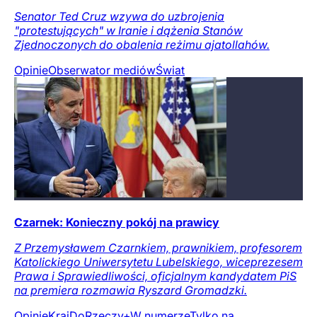
Senator Ted Cruz wzywa do uzbrojenia
"protestujących" w Iranie i dążenia Stanów
Zjednoczonych do obalenia reżimu ajatollahów.
Opinie
Obserwator mediów
Świat
Czarnek: Konieczny pokój na prawicy
Z Przemysławem Czarnkiem, prawnikiem, profesorem
Katolickiego Uniwersytetu Lubelskiego, wiceprezesem
Prawa i Sprawiedliwości, oficjalnym kandydatem PiS
na premiera rozmawia Ryszard Gromadzki.
Opinie
Kraj
DoRzeczy+
W numerze
Tylko na