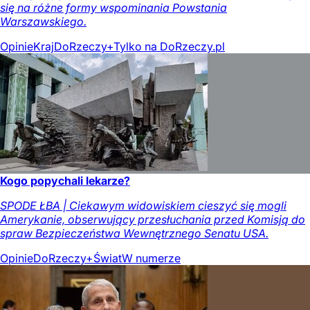
się na różne formy wspominania Powstania
Warszawskiego.
Opinie
Kraj
DoRzeczy+
Tylko na DoRzeczy.pl
Kogo popychali lekarze?
SPODE ŁBA | Ciekawym widowiskiem cieszyć się mogli
Amerykanie, obserwujący przesłuchania przed Komisją do
spraw Bezpieczeństwa Wewnętrznego Senatu USA.
Opinie
DoRzeczy+
Świat
W numerze