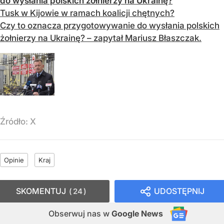
do wysłania polskich żołnierzy na Ukrainę?
Tusk w Kijowie w ramach koalicji chętnych?
Czy to oznacza przygotowywanie do wysłania polskich
żołnierzy na Ukrainę? – zapytał Mariusz Błaszczak.
Źródło:
X
Opinie
Kraj
SKOMENTUJ
UDOSTĘPNIJ
24
Obserwuj nas
w
Google News