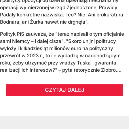
i politycy opozycji od dawna ujawniają mechanizmy
operacji wymierzonej w rząd Zjednoczonej Prawicy.
Padały konkretne nazwiska. I co? Nic. Ani prokuratura
Bodnara, ani Żurka nawet nie drgnęła".
Polityk PiS zauważa, że "teraz napisali o tym oficjalnie
sami Niemcy – i dalej cisza". "Skoro unijni politrucy
wyłożyli kilkadziesiąt milionów euro na polityczny
przewrót w 2023 r., to ile wydadzą w nadchodzącym
roku, żeby utrzymać przy władzy Tuska –gwaranta
realizacji ich interesów?" – pyta retorycznie Ziobro....
CZYTAJ DALEJ