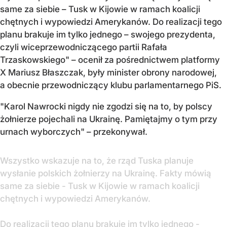
same za siebie – Tusk w Kijowie w ramach koalicji
chętnych i wypowiedzi Amerykanów. Do realizacji tego
planu brakuje im tylko jednego – swojego prezydenta,
czyli wiceprzewodniczącego partii Rafała
Trzaskowskiego" – ocenił za pośrednictwem platformy
X Mariusz Błaszczak, były minister obrony narodowej,
a obecnie przewodniczący klubu parlamentarnego PiS.
"Karol Nawrocki nigdy nie zgodzi się na to, by polscy
żołnierze pojechali na Ukrainę. Pamiętajmy o tym przy
urnach wyborczych" – przekonywał.
Wszystko wskazuje na to, że rząd Tuska planuje
wysłanie polskich żołnierzy na Ukrainę. Fakty mówią
same za siebie - Tusk w Kijowie w ramach koalicji
chętnych i wypowiedzi Amerykanów.
Do realizacji tego planu brakuje im tylko jednego -