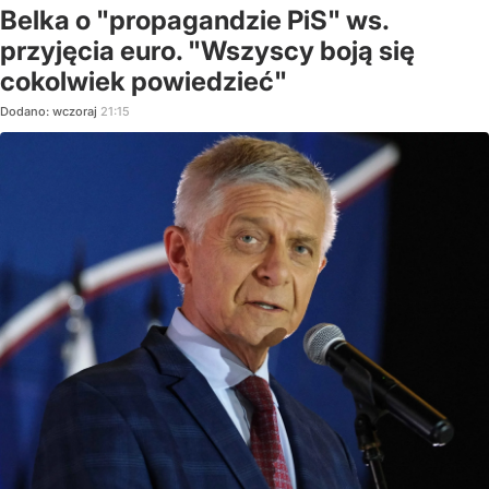
Belka o "propagandzie PiS" ws.
przyjęcia euro. "Wszyscy boją się
cokolwiek powiedzieć"
Dodano:
wczoraj
21:15