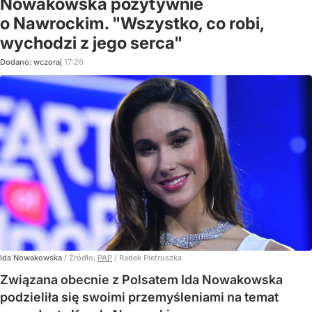
Nowakowska pozytywnie
o Nawrockim. "Wszystko, co robi,
wychodzi z jego serca"
Dodano:
wczoraj
17:26
Ida Nowakowska
/ Źródło:
PAP
/
Radek Pietruszka
Związana obecnie z Polsatem Ida Nowakowska
podzieliła się swoimi przemyśleniami na temat