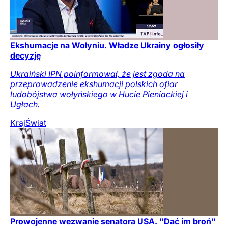
Ekshumacje na Wołyniu. Władze Ukrainy ogłosiły
decyzję
Ukraiński IPN poinformował, że jest zgoda na
przeprowadzenie ekshumacji polskich ofiar
ludobójstwa wołyńskiego w Hucie Pieniackiej i
Ugłach.
Kraj
Świat
Prowojenne wezwanie senatora USA. "Dać im broń"