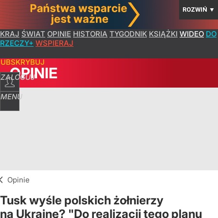
ROZWIŃ
▼
KRAJ
ŚWIAT
OPINIE
HISTORIA
TYGODNIK
KSIĄŻKI
WIDEO
DO
RZECZY+
WSPIERAJ
SUBSKRYBUJ
OPINIE
ZALOGUJ
MENU
Opinie
Tusk wyśle polskich żołnierzy
na Ukrainę? "Do realizacji tego planu