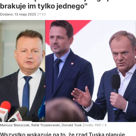
brakuje im tylko jednego"
Dodano:
13
maja
2025
21:50
Mariusz Błaszczak, Rafał Trzaskowski, Donald Tusk
Źródło:
PAP
/
X
Wszystko wskazuje na to, że rząd Tuska planuje