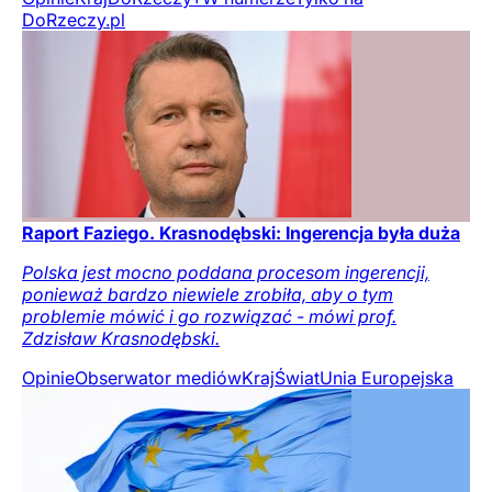
DoRzeczy.pl
Raport Faziego. Krasnodębski: Ingerencja była duża
Polska jest mocno poddana procesom ingerencji,
ponieważ bardzo niewiele zrobiła, aby o tym
problemie mówić i go rozwiązać - mówi prof.
Zdzisław Krasnodębski.
Opinie
Obserwator mediów
Kraj
Świat
Unia Europejska