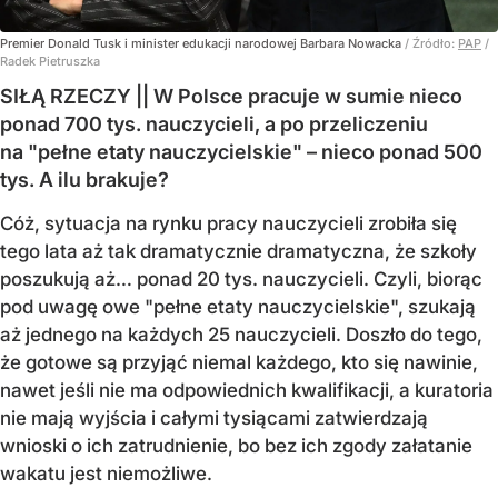
Premier Donald Tusk i minister edukacji narodowej Barbara Nowacka
/ Źródło:
PAP
/
Radek Pietruszka
SIŁĄ RZECZY || W Polsce pracuje w sumie nieco
ponad 700 tys. nauczycieli, a po przeliczeniu
na "pełne etaty nauczycielskie" – nieco ponad 500
tys. A ilu brakuje?
Cóż, sytuacja na rynku pracy nauczycieli zrobiła się
tego lata aż tak dramatycznie dramatyczna, że szkoły
poszukują aż… ponad 20 tys. nauczycieli. Czyli, biorąc
pod uwagę owe "pełne etaty nauczycielskie", szukają
aż jednego na każdych 25 nauczycieli. Doszło do tego,
że gotowe są przyjąć niemal każdego, kto się nawinie,
nawet jeśli nie ma odpowiednich kwalifikacji, a kuratoria
nie mają wyjścia i całymi tysiącami zatwierdzają
wnioski o ich zatrudnienie, bo bez ich zgody załatanie
wakatu jest niemożliwe.