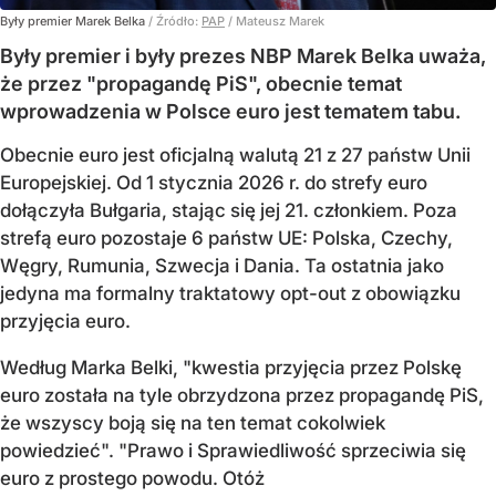
Były premier Marek Belka
/ Źródło:
PAP
/
Mateusz Marek
Były premier i były prezes NBP Marek Belka uważa,
że przez "propagandę PiS", obecnie temat
wprowadzenia w Polsce euro jest tematem tabu.
Obecnie euro jest oficjalną walutą 21 z 27 państw Unii
Europejskiej. Od 1 stycznia 2026 r. do strefy euro
dołączyła Bułgaria, stając się jej 21. członkiem.
Poza
strefą euro pozostaje 6 państw UE:
Polska, Czechy,
Węgry, Rumunia, Szwecja i Dania
. Ta ostatnia jako
jedyna ma formalny traktatowy opt-out z obowiązku
przyjęcia euro.
Według Marka Belki, "kwestia przyjęcia przez Polskę
euro została na tyle obrzydzona przez propagandę PiS,
że wszyscy boją się na ten temat cokolwiek
powiedzieć". "Prawo i Sprawiedliwość sprzeciwia się
euro z prostego powodu. Otóż