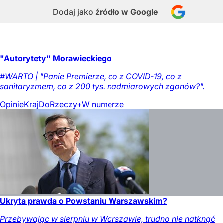
Dodaj jako
źródło w Google
"Autorytety" Morawieckiego
#WARTO | "Panie Premierze, co z COVID-19, co z
sanitaryzmem, co z 200 tys. nadmiarowych zgonów?".
Opinie
Kraj
DoRzeczy+
W numerze
Ukryta prawda o Powstaniu Warszawskim?
Przebywając w sierpniu w Warszawie, trudno nie natknąć