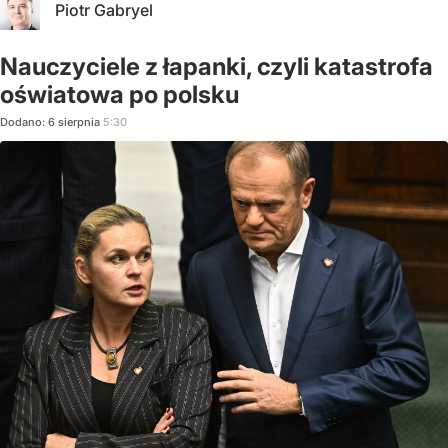
Piotr Gabryel
Nauczyciele z łapanki, czyli katastrofa
oświatowa po polsku
Dodano:
6
sierpnia
5:30