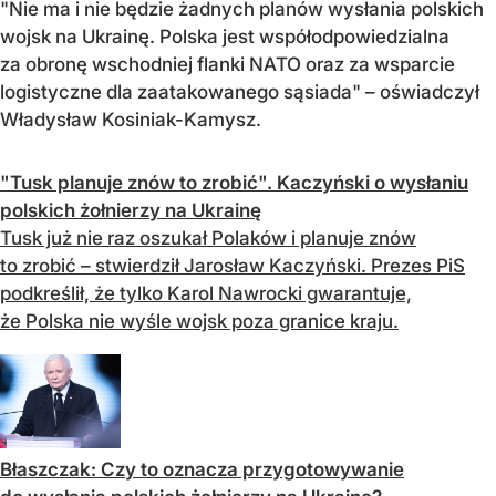
"Nie ma i nie będzie żadnych planów wysłania polskich
wojsk na Ukrainę. Polska jest współodpowiedzialna
za obronę wschodniej flanki NATO oraz za wsparcie
logistyczne dla zaatakowanego sąsiada" – oświadczył
Władysław Kosiniak-Kamysz.
"Tusk planuje znów to zrobić". Kaczyński o wysłaniu
polskich żołnierzy na Ukrainę
Tusk już nie raz oszukał Polaków i planuje znów
to zrobić – stwierdził Jarosław Kaczyński. Prezes PiS
podkreślił, że tylko Karol Nawrocki gwarantuje,
że Polska nie wyśle wojsk poza granice kraju.
Błaszczak: Czy to oznacza przygotowywanie