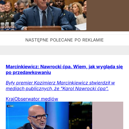
Marcinkiewicz: Nawrocki ćpa. Wiem, jak wygląda się
po przedawkowaniu
Były premier Kazimierz Marcinkiewicz stwierdził w
mediach publicznych, że "Karol Nawrocki ćpa".
Kraj
Obserwator mediów