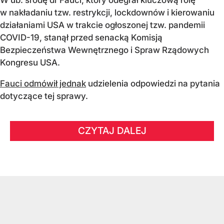
W ub. środę dr Fauci, który odegrał kluczową rolę
w nakładaniu tzw. restrykcji, lockdownów i kierowaniu
działaniami USA w trakcie ogłoszonej tzw. pandemii
COVID-19, stanął przed senacką Komisją
Bezpieczeństwa Wewnętrznego i Spraw Rządowych
Kongresu USA.
Fauci odmówił jednak
udzielenia odpowiedzi na pytania
dotyczące tej sprawy.
CZYTAJ DALEJ