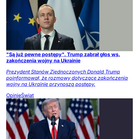
"Są już pewne postępy". Trump zabrał głos ws.
zakończenia wojny na Ukrainie
Prezydent Stanów Zjednoczonych Donald Trump
poinformował, że rozmowy dotyczące zakończenia
wojny na Ukrainie przynoszą postępy.
Opinie
Świat