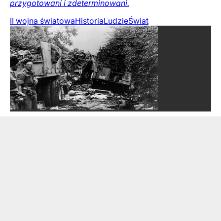
przygotowani i zdeterminowani.
II wojna światowa
Historia
Ludzie
Świat