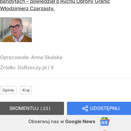
bandytach – powiedział o Ruchu Obrony Granic
Włodzimierz Czarzasty.
Opracowała:
Anna Skalska
Źródło:
DoRzeczy.pl
/
X
Opinie
Kraj
SKOMENTUJ
UDOSTĘPNIJ
23
Obserwuj nas
w
Google News