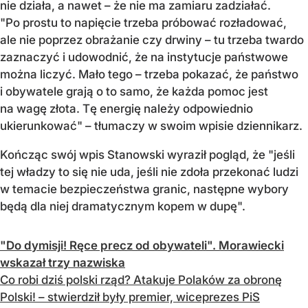
nie działa, a nawet – że nie ma zamiaru zadziałać.
"Po prostu to napięcie trzeba próbować rozładować,
ale nie poprzez obrażanie czy drwiny – tu trzeba twardo
zaznaczyć i udowodnić, że na instytucje państwowe
można liczyć. Mało tego – trzeba pokazać, że państwo
i obywatele grają o to samo, że każda pomoc jest
na wagę złota. Tę energię należy odpowiednio
ukierunkować" – tłumaczy w swoim wpisie dziennikarz.
Kończąc swój wpis Stanowski wyraził pogląd, że "jeśli
tej władzy to się nie uda, jeśli nie zdoła przekonać ludzi
w temacie bezpieczeństwa granic, następne wybory
będą dla niej dramatycznym kopem w dupę".
"Do dymisji! Ręce precz od obywateli". Morawiecki
wskazał trzy nazwiska
Co robi dziś polski rząd? Atakuje Polaków za obronę
Polski! – stwierdził były premier, wiceprezes PiS