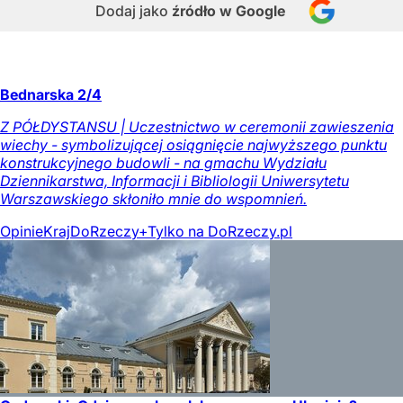
Dodaj jako
źródło w Google
Bednarska 2/4
Z PÓŁDYSTANSU | Uczestnictwo w ceremonii zawieszenia
wiechy - symbolizującej osiągnięcie najwyższego punktu
konstrukcyjnego budowli - na gmachu Wydziału
Dziennikarstwa, Informacji i Bibliologii Uniwersytetu
Warszawskiego skłoniło mnie do wspomnień.
Opinie
Kraj
DoRzeczy+
Tylko na DoRzeczy.pl