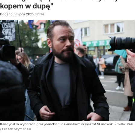
kopem w dupę"
Dodano:
3
lipca
2025
12:04
Kandydat w wyborach prezydenckich, dziennikarz Krzysztof Stanowski
Źródło:
PAP
/
Leszek Szymański