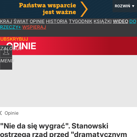
ROZWIŃ
▼
KRAJ
ŚWIAT
OPINIE
HISTORIA
TYGODNIK
KSIĄŻKI
WIDEO
DO
RZECZY+
WSPIERAJ
SUBSKRYBUJ
OPINIE
ZALOGUJ
MENU
Opinie
"Nie da się wygrać". Stanowski
ostrzega rząd przed "dramatycznym