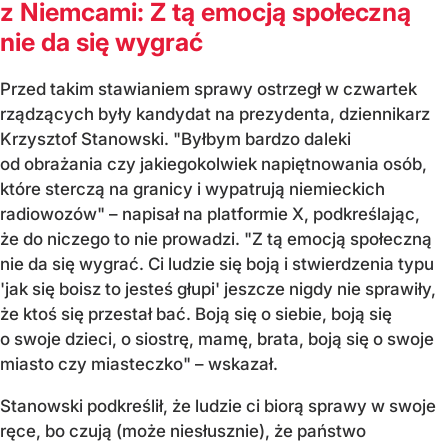
z Niemcami: Z tą emocją społeczną
nie da się wygrać
Przed takim stawianiem sprawy ostrzegł w czwartek
rządzących były kandydat na prezydenta, dziennikarz
Krzysztof Stanowski. "Byłbym bardzo daleki
od obrażania czy jakiegokolwiek napiętnowania osób,
które sterczą na granicy i wypatrują niemieckich
radiowozów" – napisał na platformie X, podkreślając,
że do niczego to nie prowadzi. "Z tą emocją społeczną
nie da się wygrać. Ci ludzie się boją i stwierdzenia typu
'jak się boisz to jesteś głupi' jeszcze nigdy nie sprawiły,
że ktoś się przestał bać. Boją się o siebie, boją się
o swoje dzieci, o siostrę, mamę, brata, boją się o swoje
miasto czy miasteczko" – wskazał.
Stanowski podkreślił, że ludzie ci biorą sprawy w swoje
ręce, bo czują (może niesłusznie), że państwo