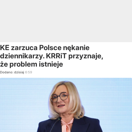
KE zarzuca Polsce nękanie
dziennikarzy. KRRiT przyznaje,
że problem istnieje
Dodano:
dzisiaj
6:59