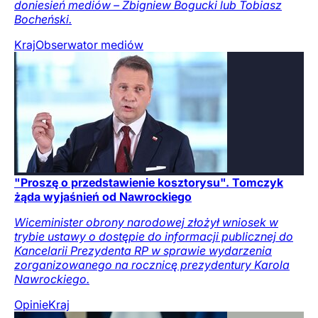
doniesień mediów – Zbigniew Bogucki lub Tobiasz
Bocheński.
Kraj
Obserwator mediów
"Proszę o przedstawienie kosztorysu". Tomczyk
żąda wyjaśnień od Nawrockiego
Wiceminister obrony narodowej złożył wniosek w
trybie ustawy o dostępie do informacji publicznej do
Kancelarii Prezydenta RP w sprawie wydarzenia
zorganizowanego na rocznicę prezydentury Karola
Nawrockiego.
Opinie
Kraj