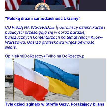
"Polskę drażni samodzielność Ukrainy"
CO PISZĄ NA WSCHODZIE || Ukraińscy dziennikarze i
publicyści prześcigają się w coraz bardziej
buńczucznych komentarzach na temat relacji Kijów-
Warszawa. Uderza groteskowa wręcz pewność
siebie.
Opinie
Kraj
DoRzeczy+
Tylko na DoRzeczy.pl
Tyle dzieci zginęło w Strefie Gazy. Porażający bilans