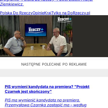
Ziemkiewicz.
Polska Do Rzeczy
Opinie
Kraj
Tylko na DoRzeczy.pl
PiS wymieni kandydata na premiera? "Projekt
Czarnek jest skończony"
PiS ma wymienić kandydata na premiera.
Przemysława Czarnka zastąpić ma – według