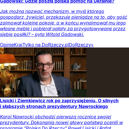
Gadowski: Gdzie poszła polska pomoc na Ukrainie?
Jak można nazwać mechanizm, w myśl którego
gospodarz, żywiciel, przekazuje pieniądze na to, aby gość
zajmował kolejne pokoje, a w końcu wynajmował mu jego
własne meble i pobierał opłaty za przygotowywane przez
siebie posiłki? – pyta Witold Gadowski.
Opinie
Kraj
Tylko na DoRzeczy.pl
DoRzeczy+
Lisicki i Ziemkiewicz rok po zaprzysiężeniu. O silnych
i słabszych stronach prezydentury Nawrockiego
Karol Nawrocki obchodzi pierwszą rocznicę swojej
prezydentury. Dokonania nowej głowy państwa ocenili w
programie "Polska Do Rzeczy" Paweł Lisicki i Rafał