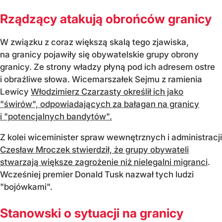
Rządzący atakują obrońców granicy
W związku z coraz większą skalą tego zjawiska,
na granicy pojawiły się obywatelskie grupy obrony
granicy. Ze strony władzy płyną pod ich adresem ostre
i obraźliwe słowa. Wicemarszałek Sejmu z ramienia
Lewicy
Włodzimierz Czarzasty określił ich jako
"świrów", odpowiadających za bałagan na granicy
i "potencjalnych bandytów".
Z kolei wiceminister spraw wewnętrznych i administracji
Czesław Mroczek stwierdził, że grupy obywateli
stwarzają większe zagrożenie niż nielegalni migranci
.
Wcześniej premier Donald Tusk nazwał tych ludzi
"bojówkami".
Stanowski o sytuacji na granicy