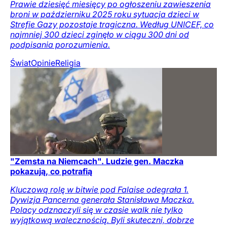
Prawie dziesięć miesięcy po ogłoszeniu zawieszenia
broni w październiku 2025 roku sytuacja dzieci w
Strefie Gazy pozostaje tragiczna. Według UNICEF, co
najmniej 300 dzieci zginęło w ciągu 300 dni od
podpisania porozumienia.
Świat
Opinie
Religia
"Zemsta na Niemcach". Ludzie gen. Maczka
pokazują, co potrafią
Kluczową rolę w bitwie pod Falaise odegrała 1.
Dywizja Pancerna generała Stanisława Maczka.
Polacy odznaczyli się w czasie walk nie tylko
wyjątkową walecznością. Byli skuteczni, dobrze