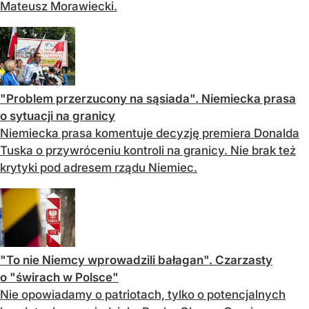
Mateusz Morawiecki.
"Problem przerzucony na sąsiada". Niemiecka prasa
o sytuacji na granicy
Niemiecka prasa komentuje decyzję premiera Donalda
Tuska o przywróceniu kontroli na granicy. Nie brak też
krytyki pod adresem rządu Niemiec.
"To nie Niemcy wprowadzili bałagan". Czarzasty
o "świrach w Polsce"
Nie opowiadamy o patriotach, tylko o potencjalnych