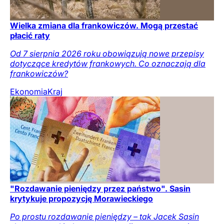
Wielka zmiana dla frankowiczów. Mogą przestać
płacić raty
Od 7 sierpnia 2026 roku obowiązują nowe przepisy
dotyczące kredytów frankowych. Co oznaczają dla
frankowiczów?
Ekonomia
Kraj
"Rozdawanie pieniędzy przez państwo". Sasin
krytykuje propozycję Morawieckiego
Po prostu rozdawanie pieniędzy – tak Jacek Sasin