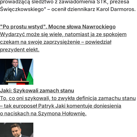
prowadzącą śledztwo z zawiadomienia STK, prezesa
Święczkowskiego" – ocenił dziennikarz Karol Darmoros.
"Po prostu wstyd". Mocne słowa Nawrockiego
Wydarzyć może się wiele, natomiast ja ze spokojem
czekam na swoje zaprzysiężenie – powiedział
prezydent elekt.
Jaki: Szykowali zamach stanu
To, co oni szykowali, to zwykła definicja zamachu stanu
– tak europoseł Patryk Jaki komentuje doniesienia
o naciskach na Szymona Hołownię.