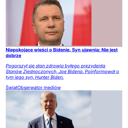
Niepokojące wieści o Bidenie. Syn ujawnia: Nie jest
dobrze
Pogorszył się stan zdrowia byłego prezydenta
Stanów Zjednoczonych, Joe Bidena. Poinformował o
tym jego syn, Hunter Biden.
Świat
Obserwator mediów