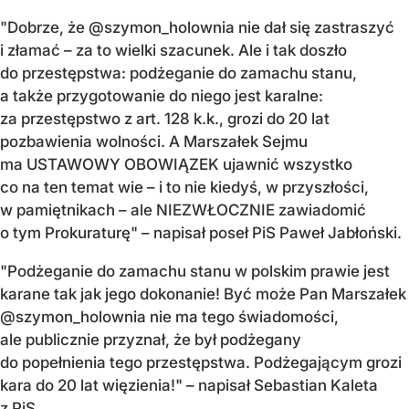
"Dobrze, że @szymon_holownia nie dał się zastraszyć
i złamać – za to wielki szacunek. Ale i tak doszło
do przestępstwa: podżeganie do zamachu stanu,
a także przygotowanie do niego jest karalne:
za przestępstwo z art. 128 k.k., grozi do 20 lat
pozbawienia wolności. A Marszałek Sejmu
ma USTAWOWY OBOWIĄZEK ujawnić wszystko
co na ten temat wie – i to nie kiedyś, w przyszłości,
w pamiętnikach – ale NIEZWŁOCZNIE zawiadomić
o tym Prokuraturę" – napisał poseł PiS Paweł Jabłoński.
"Podżeganie do zamachu stanu w polskim prawie jest
karane tak jak jego dokonanie! Być może Pan Marszałek
@szymon_holownia nie ma tego świadomości,
ale publicznie przyznał, że był podżegany
do popełnienia tego przestępstwa. Podżegającym grozi
kara do 20 lat więzienia!" – napisał Sebastian Kaleta
z PiS.