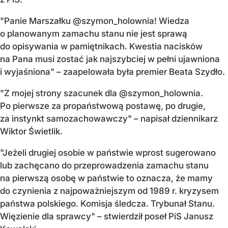
"Panie Marszałku @szymon_holownia! Wiedza
o planowanym zamachu stanu nie jest sprawą
do opisywania w pamiętnikach. Kwestia nacisków
na Pana musi zostać jak najszybciej w pełni ujawniona
i wyjaśniona" – zaapelowała była premier Beata Szydło.
"Z mojej strony szacunek dla @szymon_holownia.
Po pierwsze za propaństwową postawę, po drugie,
za instynkt samozachowawczy" – napisał dziennikarz
Wiktor Świetlik.
"Jeżeli drugiej osobie w państwie wprost sugerowano
lub zachęcano do przeprowadzenia zamachu stanu
na pierwszą osobę w państwie to oznacza, że mamy
do czynienia z najpoważniejszym od 1989 r. kryzysem
państwa polskiego. Komisja śledcza. Trybunał Stanu.
Więzienie dla sprawcy" – stwierdził poseł PiS Janusz