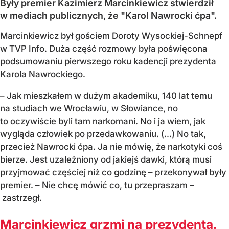
Były premier Kazimierz Marcinkiewicz stwierdził
w mediach publicznych, że "Karol Nawrocki ćpa".
Marcinkiewicz był gościem Doroty Wysockiej-Schnepf
w TVP Info. Duża część rozmowy była poświęcona
podsumowaniu pierwszego roku kadencji prezydenta
Karola Nawrockiego.
– Jak mieszkałem w dużym akademiku, 140 lat temu
na studiach we Wrocławiu, w Słowiance, no
to oczywiście byli tam narkomani. No i ja wiem, jak
wygląda człowiek po przedawkowaniu. (...) No tak,
przecież Nawrocki ćpa. Ja nie mówię, że narkotyki coś
bierze. Jest uzależniony od jakiejś dawki, którą musi
przyjmować częściej niż co godzinę – przekonywał były
premier. – Nie chcę mówić co, tu przepraszam –
zastrzegł.
Marcinkiewicz grzmi na prezydenta.