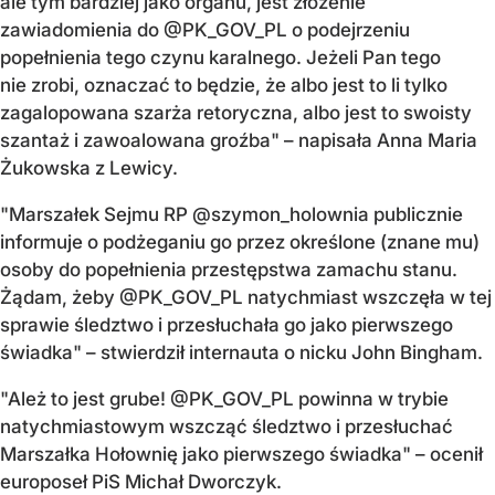
ale tym bardziej jako organu, jest złożenie
zawiadomienia do @PK_GOV_PL o podejrzeniu
popełnienia tego czynu karalnego. Jeżeli Pan tego
nie zrobi, oznaczać to będzie, że albo jest to li tylko
zagalopowana szarża retoryczna, albo jest to swoisty
szantaż i zawoalowana groźba" – napisała Anna Maria
Żukowska z Lewicy.
"Marszałek Sejmu RP @szymon_holownia publicznie
informuje o podżeganiu go przez określone (znane mu)
osoby do popełnienia przestępstwa zamachu stanu.
Żądam, żeby @PK_GOV_PL natychmiast wszczęła w tej
sprawie śledztwo i przesłuchała go jako pierwszego
świadka" – stwierdził internauta o nicku John Bingham.
"Ależ to jest grube! @PK_GOV_PL powinna w trybie
natychmiastowym wszcząć śledztwo i przesłuchać
Marszałka Hołownię jako pierwszego świadka" – ocenił
europoseł PiS Michał Dworczyk.