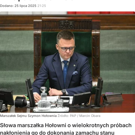
Dodano:
25
lipca
2025
21:25
Marszałek Sejmu Szymon Hołownia
Źródło:
PAP
/
Marcin Obara
Słowa marszałka Hołowni o wielokrotnych próbach
nakłonienia go do dokonania zamachu stanu