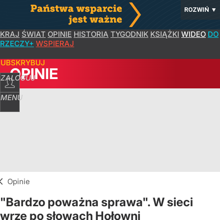
ROZWIŃ
▼
KRAJ
ŚWIAT
OPINIE
HISTORIA
TYGODNIK
KSIĄŻKI
WIDEO
DO
RZECZY+
WSPIERAJ
SUBSKRYBUJ
OPINIE
ZALOGUJ
MENU
Opinie
"Bardzo poważna sprawa". W sieci
wrze po słowach Hołowni