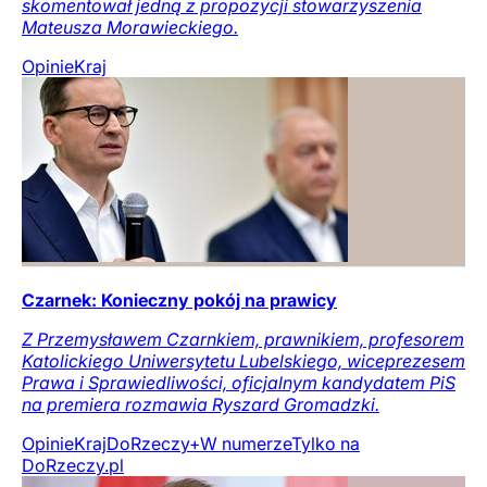
skomentował jedną z propozycji stowarzyszenia
Mateusza Morawieckiego.
Opinie
Kraj
Czarnek: Konieczny pokój na prawicy
Z Przemysławem Czarnkiem, prawnikiem, profesorem
Katolickiego Uniwersytetu Lubelskiego, wiceprezesem
Prawa i Sprawiedliwości, oficjalnym kandydatem PiS
na premiera rozmawia Ryszard Gromadzki.
Opinie
Kraj
DoRzeczy+
W numerze
Tylko na
DoRzeczy.pl