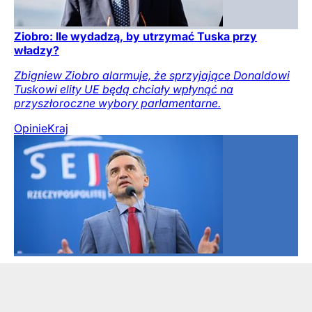
Ziobro: Ile wydadzą, by utrzymać Tuska przy
władzy?
Zbigniew Ziobro alarmuje, że sprzyjające Donaldowi
Tuskowi elity UE będą chciały wpłynąć na
przyszłoroczne wybory parlamentarne.
Opinie
Kraj