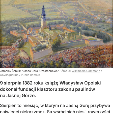
Jaroslav Šetelík, "Jasna Góra, Częstochowa"
/ Źródło:
Wikimedia Commons
/
Anvilaquarius / Public domain
9 sierpnia 1382 roku książę Władysław Opolski
dokonał fundacji klasztoru zakonu paulinów
na Jasnej Górze.
Sierpień to miesiąc, w którym na Jasną Górę przybywa
najwięcej pielgrzymek. Są wśród nich piesi, rowerzyści,