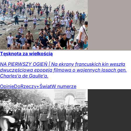
Tęsknota za wielkością
NA PIERWSZY OGIEŃ | Na ekrany francuskich kin weszła
dwuczęściowa epopeja filmowa o wojennych losach gen.
Charles’a de Gaulle’a.
Opinie
DoRzeczy+
Świat
W numerze