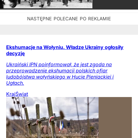
Ekshumacje na Wołyniu. Władze Ukrainy ogłosiły
decyzję
Ukraiński IPN poinformował, że jest zgoda na
przeprowadzenie ekshumacji polskich ofiar
ludobójstwa wołyńskiego w Hucie Pieniackiej i
Ugłach.
Kraj
Świat