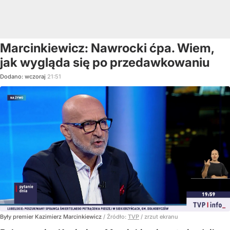
Marcinkiewicz: Nawrocki ćpa. Wiem,
jak wygląda się po przedawkowaniu
Dodano:
wczoraj
21:51
Były premier Kazimierz Marcinkiewicz
/ Źródło:
TVP
/
zrzut ekranu