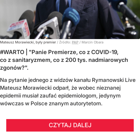
Mateusz Morawiecki, były premier
/ Źródło:
PAP
/
Marcin Obara
#WARTO | "Panie Premierze, co z COVID-19,
co z sanitaryzmem, co z 200 tys. nadmiarowych
zgonów?".
Na pytanie jednego z widzów kanału Rymanowski Live
Mateusz Morawiecki odparł, że wobec nieznanej
epidemii musiał zaufać epidemiologom, jedynym
wówczas w Polsce znanym autorytetom.
CZYTAJ DALEJ