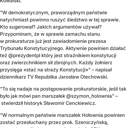
Kowalski.
"W demokratycznym, praworządnym państwie
natychmiast powinno ruszyć śledztwo w tej sprawie.
Kto sugerował? Jakich argumentów używał?
Przypominam, że w sprawie zamachu stanu
w prokuraturze już jest zawiadomienie prezesa
Trybunału Konstytucyjnego. Aktywnie powinien działać
też @prezydentpl który jest strażnikiem konstytucji
oraz zwierzchnikiem sił zbrojnych. Każdy żołnierz
przysięga «stać na straży Konstytucji»” – napisał
dziennikarz TV Republika Jarosław Olechowski.
"To się nadaje na postępowanie prokuratorskie, jeśli tak
było jak mówi pan marszałek @szymon_holownia" –
stwierdził historyk Sławomir Cenckiewicz.
"W normalnym państwie marszałek Hołownia powinien
zostać przesłuchany przez prok. Szeroczyńską,