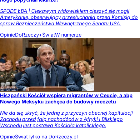
SPODE ŁBA | Ciekawym widowiskiem cieszyć się mogli
Amerykanie, obserwujący przesłuchania przed Komisją do
spraw Bezpieczeństwa Wewnętrznego Senatu USA.
Opinie
DoRzeczy+
Świat
W numerze
Hiszpański Kościół wspiera migrantów w Ceucie, a abp
Nowego Meksyku zachęca do budowy meczetu
Nie da się ukryć, że jedną z przyczyn obecnej kapitulacji
Zachodu przed falą nachodźców z Afryki i Bliskiego
Wschodu jest postawa Kościoła katolickiego.
Opinie
Świat
Tylko na DoRzeczy.pl