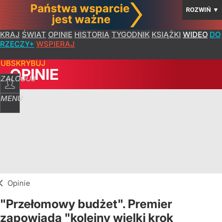
ROZWIŃ
▼
KRAJ
ŚWIAT
OPINIE
HISTORIA
TYGODNIK
KSIĄŻKI
WIDEO
DO
RZECZY+
WSPIERAJ
SUBSKRYBUJ
OPINIE
ZALOGUJ
MENU
Opinie
"Przełomowy budżet". Premier
zapowiada "kolejny wielki krok