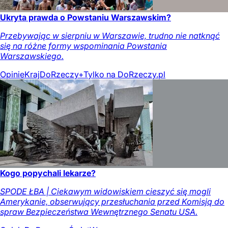
Ukryta prawda o Powstaniu Warszawskim?
Przebywając w sierpniu w Warszawie, trudno nie natknąć
się na różne formy wspominania Powstania
Warszawskiego.
Opinie
Kraj
DoRzeczy+
Tylko na DoRzeczy.pl
Kogo popychali lekarze?
SPODE ŁBA | Ciekawym widowiskiem cieszyć się mogli
Amerykanie, obserwujący przesłuchania przed Komisją do
spraw Bezpieczeństwa Wewnętrznego Senatu USA.