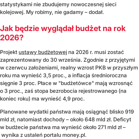
statystykami nie zbudujemy nowoczesnej sieci
kolejowej. My robimy, nie gadamy – dodał.
Jak będzie wyglądał budżet na rok
2026?
Projekt
ustawy budżetowej
na 2026 r. musi zostać
zaprezentowany do 30 września. Zgodnie z przyjętymi
w czerwcu założeniami, realny wzrost PKB w przyszłym
roku ma wynieść 3,5 proc., a inflacja średnioroczna
sięgnie 3 proc. Płace w "budżetówce" mają wzrosnąć
o 3 proc., zaś stopa bezrobocia rejestrowanego (na
koniec roku) ma wynieść 4,9 proc.
Planowane wydatki państwa mają osiągnąć blisko 919
mld zł, natomiast dochody – około 648 mld zł. Deficyt
w budżecie państwa ma wynieść około 271 mld zł –
wynika z ustaleń portalu money.pl.