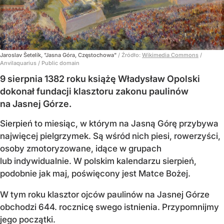
Jaroslav Šetelík, "Jasna Góra, Częstochowa"
/ Źródło:
Wikimedia Commons
/
Anvilaquarius / Public domain
9 sierpnia 1382 roku książę Władysław Opolski
dokonał fundacji klasztoru zakonu paulinów
na Jasnej Górze.
Sierpień to miesiąc, w którym na Jasną Górę przybywa
najwięcej pielgrzymek. Są wśród nich piesi, rowerzyści,
osoby zmotoryzowane, idące w grupach
lub indywidualnie. W polskim kalendarzu sierpień,
podobnie jak maj, poświęcony jest Matce Bożej.
W tym roku klasztor ojców paulinów na Jasnej Górze
obchodzi 644. rocznicę swego istnienia. Przypomnijmy
jego początki.