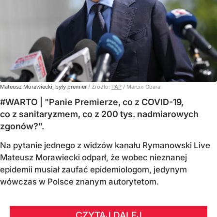
Mateusz Morawiecki, były premier
/ Źródło:
PAP
/
Marcin Obara
#WARTO | "Panie Premierze, co z COVID-19,
co z sanitaryzmem, co z 200 tys. nadmiarowych
zgonów?".
Na pytanie jednego z widzów kanału Rymanowski Live
Mateusz Morawiecki odparł, że wobec nieznanej
epidemii musiał zaufać epidemiologom, jedynym
wówczas w Polsce znanym autorytetom.
CZYTAJ DALEJ