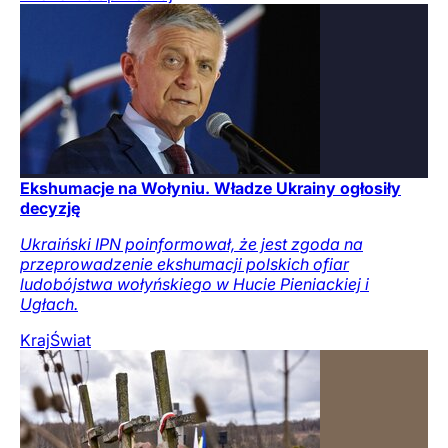
Ekshumacje na Wołyniu. Władze Ukrainy ogłosiły
decyzję
Ukraiński IPN poinformował, że jest zgoda na
przeprowadzenie ekshumacji polskich ofiar
ludobójstwa wołyńskiego w Hucie Pieniackiej i
Ugłach.
Kraj
Świat