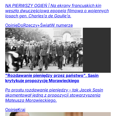
NA PIERWSZY OGIEŃ | Na ekrany francuskich kin
weszła dwuczęściowa epopeja filmowa o wojennych
losach gen. Charles’a de Gaulle’a.
Opinie
DoRzeczy+
Świat
W numerze
"Rozdawanie pieniędzy przez państwo". Sasin
krytykuje propozycję Morawieckiego
Po prostu rozdawanie pieniędzy – tak Jacek Sasin
skomentował jedną z propozycji stowarzyszenia
Mateusza Morawieckiego.
Opinie
Kraj