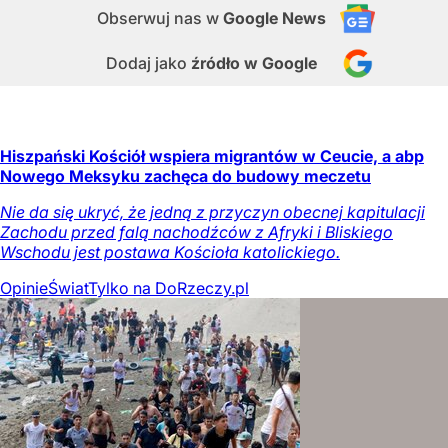
Obserwuj nas
w
Google News
Dodaj jako
źródło w Google
Hiszpański Kościół wspiera migrantów w Ceucie, a abp
Nowego Meksyku zachęca do budowy meczetu
Nie da się ukryć, że jedną z przyczyn obecnej kapitulacji
Zachodu przed falą nachodźców z Afryki i Bliskiego
Wschodu jest postawa Kościoła katolickiego.
Opinie
Świat
Tylko na DoRzeczy.pl