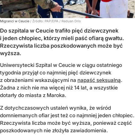
Migranci w Ceucie
/ Źródło:
PAP/EPA
/
Reduan Dris
Do szpitala w Ceucie trafiło pięć dziewczynek
i jeden chłopiec, którzy mieli paść ofiarą gwałtu.
Rzeczywista liczba poszkodowanych może być
wyższa.
Uniwersytecki Szpital w Ceucie w ciągu ostatniego
tygodnia przyjął co najmniej pięć dziewczynek
z obrażeniami wskazującymi na
napaść seksualną
.
Żadna z nich nie ma więcej niż 14 lat, a wszystkie
dotarły do miasta z Maroka.
Z dotychczasowych ustaleń wynika, że wśród
domniemanych ofiar jest też co najmniej jeden chłopiec.
Rzeczywista liczba może być wyższa, ponieważ część
poszkodowanych nie złożyła zawiadomienia.