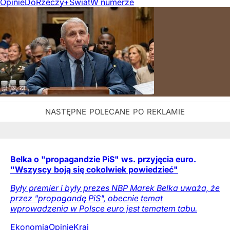
Opinie
DoRzeczy+
Świat
W numerze
Belka o "propagandzie PiS" ws. przyjęcia euro.
"Wszyscy boją się cokolwiek powiedzieć"
Były premier i były prezes NBP Marek Belka uważa, że
przez "propagandę PiS", obecnie temat
wprowadzenia w Polsce euro jest tematem tabu.
Ekonomia
Opinie
Kraj