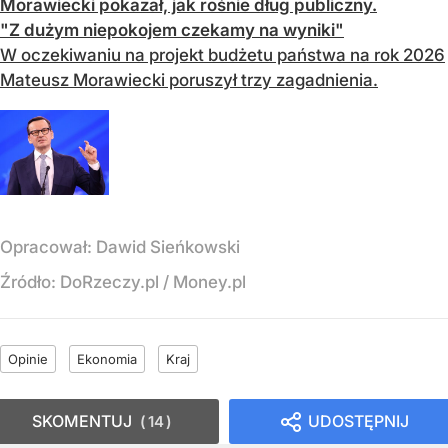
Morawiecki pokazał, jak rośnie dług publiczny.
"Z dużym niepokojem czekamy na wyniki"
W oczekiwaniu na projekt budżetu państwa na rok 2026
Mateusz Morawiecki poruszył trzy zagadnienia.
Opracował:
Dawid Sieńkowski
Źródło:
DoRzeczy.pl
/
Money.pl
Opinie
Ekonomia
Kraj
SKOMENTUJ
UDOSTĘPNIJ
14