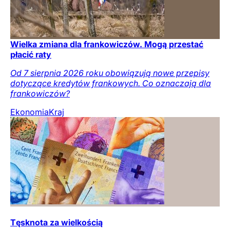
Wielka zmiana dla frankowiczów. Mogą przestać
płacić raty
Od 7 sierpnia 2026 roku obowiązują nowe przepisy
dotyczące kredytów frankowych. Co oznaczają dla
frankowiczów?
Ekonomia
Kraj
Tęsknota za wielkością