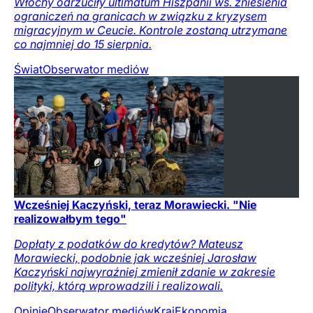
Włochy odrzuciły ultimatum Hiszpanii ws. zniesienia
ograniczeń na granicach w związku z kryzysem
migracyjnym w Ceucie. Kontrole zostaną utrzymane
co najmniej do 15 sierpnia.
Świat
Obserwator mediów
Wcześniej Kaczyński, teraz Morawiecki. "Nie
realizowałbym tego"
Dopłaty z podatków do kredytów? Mateusz
Morawiecki, podobnie jak wcześniej Jarosław
Kaczyński najwyraźniej zmienił zdanie w zakresie
polityki, którą wprowadzili i realizowali.
Opinie
Obserwator mediów
Kraj
Ekonomia