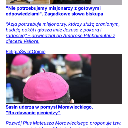
"Nie potrzebujemy misjonarzy z gotowymi
odpowiedziami". Zagadkowe słowa biskupa
"Azja potrzebuje misjonarzy, którzy służą zranionym,
budują pokój i głoszą imię Jezusa z pokorą i
radością" – powiedział bp Ambrose Pitchaimuthu z
diecezji Vellore.
Religia
Świat
Opinie
Sasin uderza w pomysł Morawieckiego.
"Rozdawanie pieniędzy"
Rozwój Plus Mateusza Morawieckiego proponuje tzw.