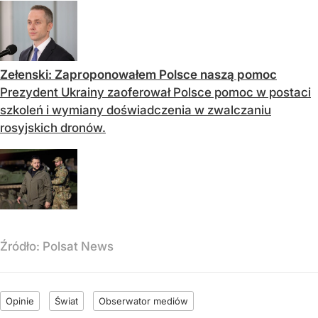
Zełenski: Zaproponowałem Polsce naszą pomoc
Prezydent Ukrainy zaoferował Polsce pomoc w postaci
szkoleń i wymiany doświadczenia w zwalczaniu
rosyjskich dronów.
Źródło:
Polsat News
Opinie
Świat
Obserwator mediów