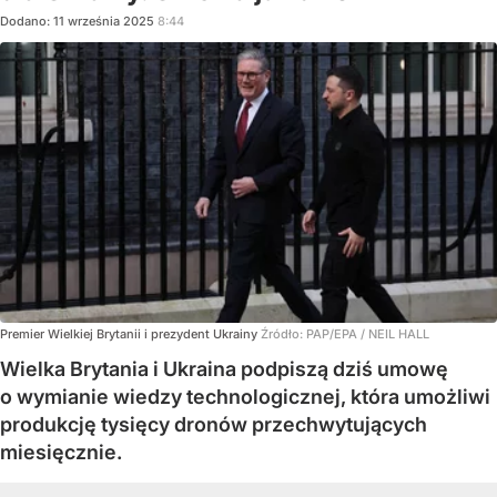
Dodano:
11
września
2025
8:44
Premier Wielkiej Brytanii i prezydent Ukrainy
Źródło:
PAP/EPA
/
NEIL HALL
Wielka Brytania i Ukraina podpiszą dziś umowę
o wymianie wiedzy technologicznej, która umożliwi
produkcję tysięcy dronów przechwytujących
miesięcznie.