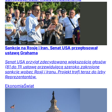
Sankcje na Rosję i Iran. Senat USA przegłosował
ustawę Grahama
Senat USA przyjął zdecydowaną większością głosów
(81 do 11) ustawę przewidującą szeroko zakrojone
sankcje wobec Rosji i Iranu. Projekt trafi teraz do Izby
Reprezentantów.
Ekonomia
Świat