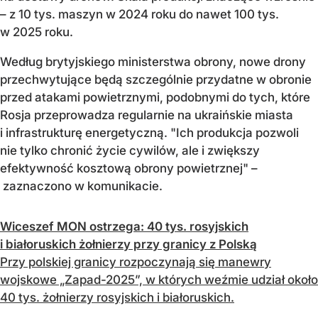
– z 10 tys. maszyn w 2024 roku do nawet 100 tys.
w 2025 roku.
Według brytyjskiego ministerstwa obrony, nowe drony
przechwytujące będą szczególnie przydatne w obronie
przed atakami powietrznymi, podobnymi do tych, które
Rosja przeprowadza regularnie na ukraińskie miasta
i infrastrukturę energetyczną. "Ich produkcja pozwoli
nie tylko chronić życie cywilów, ale i zwiększy
efektywność kosztową obrony powietrznej" –
zaznaczono w komunikacie.
Wiceszef MON ostrzega: 40 tys. rosyjskich
i białoruskich żołnierzy przy granicy z Polską
Przy polskiej granicy rozpoczynają się manewry
wojskowe „Zapad-2025”, w których weźmie udział około
40 tys. żołnierzy rosyjskich i białoruskich.