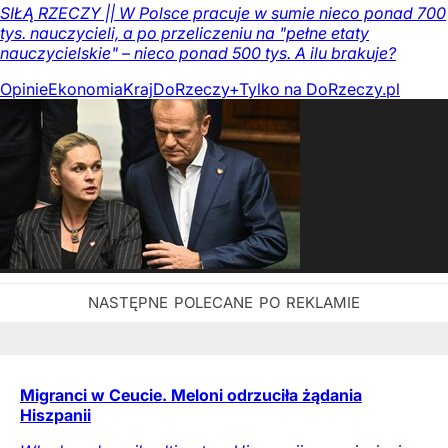
SIŁĄ RZECZY || W Polsce pracuje w sumie nieco ponad 700
tys. nauczycieli, a po przeliczeniu na "pełne etaty
nauczycielskie" – nieco ponad 500 tys. A ilu brakuje?
Opinie
Ekonomia
Kraj
DoRzeczy+
Tylko na DoRzeczy.pl
Migranci w Ceucie. Meloni odrzuciła żądania
Hiszpanii