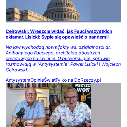
Cejrowski: Wreszcie widać, jak Fauci wszystkich
okłamał. Lisicki: Sypie się opowieść o pandemii
Na jaw wychodzą nowe fakty ws. działalności dr.
Anthony'ego Fauciego, architekta obostrzeń
covidowych na świecie. O bulwersującej sprawie
rozmawiają w "Antysystemie" Paweł Lisicki i Wojciech
Cejrowski.
Antysystem
Opinie
Świat
Tylko na DoRzeczy.pl