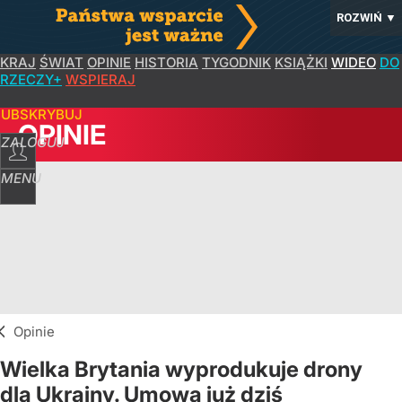
ROZWIŃ
▼
KRAJ
ŚWIAT
OPINIE
HISTORIA
TYGODNIK
KSIĄŻKI
WIDEO
DO
RZECZY+
WSPIERAJ
SUBSKRYBUJ
OPINIE
ZALOGUJ
MENU
Opinie
Wielka Brytania wyprodukuje drony
dla Ukrainy. Umowa już dziś