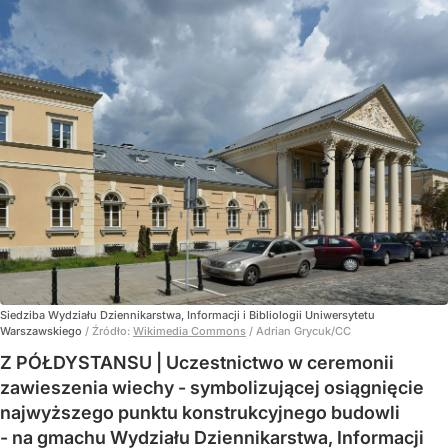
Siedziba Wydziału Dziennikarstwa, Informacji i Bibliologii Uniwersytetu
Warszawskiego
/ Źródło:
Wikimedia Commons
/
Adrian Grycuk/CC
Z PÓŁDYSTANSU | Uczestnictwo w ceremonii
zawieszenia wiechy - symbolizującej osiągnięcie
najwyższego punktu konstrukcyjnego budowli
- na gmachu Wydziału Dziennikarstwa, Informacji