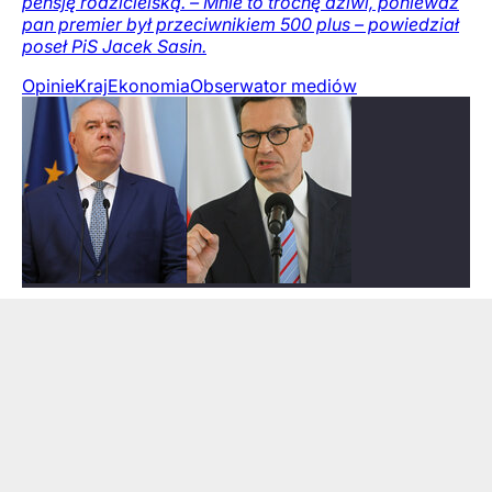
pensję rodzicielską. – Mnie to trochę dziwi, ponieważ
pan premier był przeciwnikiem 500 plus – powiedział
poseł PiS Jacek Sasin.
Opinie
Kraj
Ekonomia
Obserwator mediów