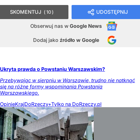
SKOMENTUJ
UDOSTĘPNIJ
10
Obserwuj nas
w
Google News
Dodaj jako
źródło w Google
Ukryta prawda o Powstaniu Warszawskim?
Przebywając w sierpniu w Warszawie, trudno nie natknąć
się na różne formy wspominania Powstania
Warszawskiego.
Opinie
Kraj
DoRzeczy+
Tylko na DoRzeczy.pl