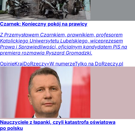
Czarnek: Konieczny pokój na prawicy
Z Przemysławem Czarnkiem, prawnikiem, profesorem
Katolickiego Uniwersytetu Lubelskiego, wiceprezesem
Prawa i Sprawiedliwości, oficjalnym kandydatem PiS na
premiera rozmawia Ryszard Gromadzki.
Opinie
Kraj
DoRzeczy+
W numerze
Tylko na DoRzeczy.pl
Nauczyciele z łapanki, czyli katastrofa oświatowa
po polsku