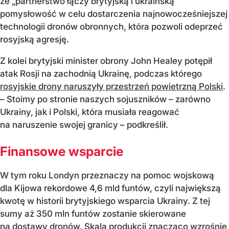
że „partnerstwo łączy brytyjską i ukraińską
pomysłowość w celu dostarczenia najnowocześniejszej
technologii dronów obronnych, która pozwoli odeprzeć
rosyjską agresję.
Z kolei brytyjski minister obrony John Healey potępił
atak Rosji na zachodnią Ukrainę, podczas którego
rosyjskie drony naruszyły przestrzeń powietrzną Polski
.
– Stoimy po stronie naszych sojuszników – zarówno
Ukrainy, jak i Polski, która musiała reagować
na naruszenie swojej granicy – podkreślił.
Finansowe wsparcie
W tym roku Londyn przeznaczy na pomoc wojskową
dla Kijowa rekordowe 4,6 mld funtów, czyli największą
kwotę w historii brytyjskiego wsparcia Ukrainy. Z tej
sumy aż 350 mln funtów zostanie skierowane
na dostawy dronów. Skala produkcji znacząco wzrośnie