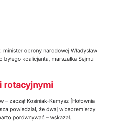
r, minister obrony narodowej Władysław
o byłego koalicjanta, marszałka Sejmu
i rotacyjnymi
ów – zaczął Kosiniak-Kamysz [Hołownia
za powiedział, że dwaj wicepremierzy
e warto porównywać – wskazał.