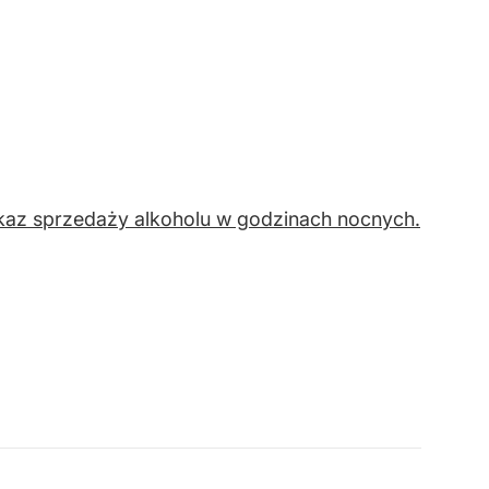
akaz sprzedaży alkoholu w godzinach nocnych.