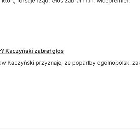
 którą forsuje rząd. Głos zabrał m.in. wicepremier.
? Kaczyński zabrał głos
aw Kaczyński przyznaje, że poparłby ogólnopolski z