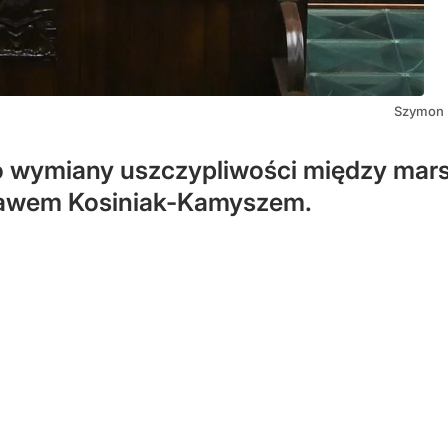
Szymon 
 do wymiany uszczypliwości między m
ławem Kosiniak-Kamyszem.