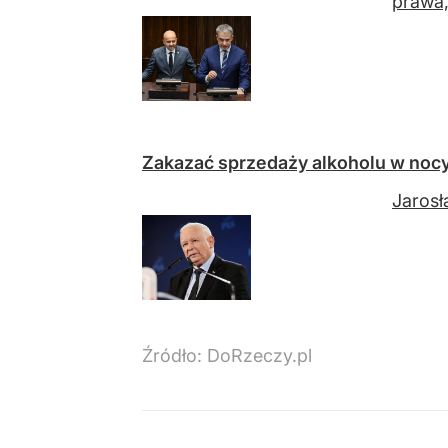
prawa,
Zakazać sprzedaży alkoholu w nocy
Jarosł
Źródło:
DoRzeczy.pl