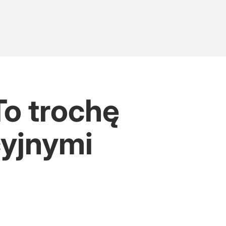
To trochę
cyjnymi