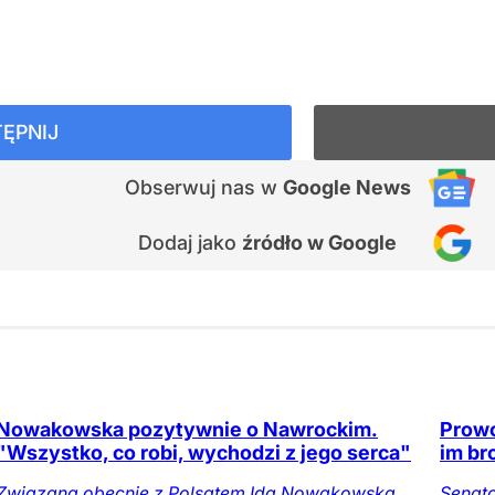
ĘPNIJ
Obserwuj nas
w
Google News
Dodaj jako
źródło w Google
Nowakowska pozytywnie o Nawrockim.
Prowo
"Wszystko, co robi, wychodzi z jego serca"
im br
Związana obecnie z Polsatem Ida Nowakowska
Senato