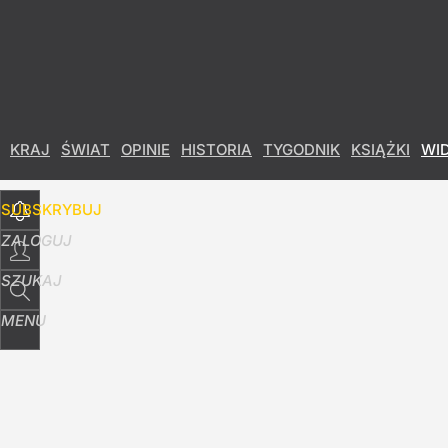
Udostępnij
1
Skomentuj
KRAJ
ŚWIAT
OPINIE
HISTORIA
TYGODNIK
KSIĄŻKI
WI
SUBSKRYBUJ
ZALOGUJ
SZUKAJ
MENU