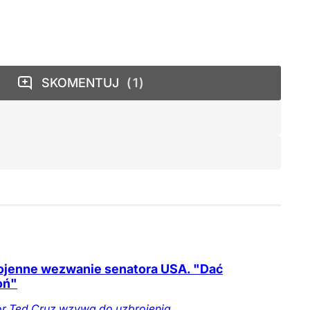
SKOMENTUJ
1
jenne wezwanie senatora USA. "Dać
oń"
r Ted Cruz wzywa do uzbrojenia