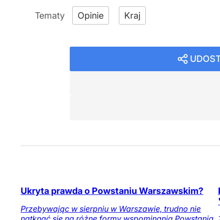
Opinie
Kraj
UDOST
Ukryta prawda o Powstaniu Warszawskim?
Przebywając w sierpniu w Warszawie, trudno nie
natknąć się na różne formy wspominania Powstania