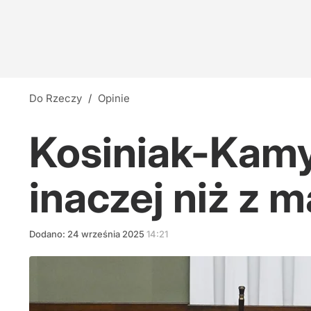
Do Rzeczy
/
Opinie
Kosiniak-Kamy
inaczej niż z 
Dodano:
24
września
2025
14:21