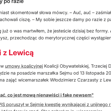
 po razie
ast skomentował słowa mówcy. – Auć, auć – zaśmiał 
zachowali ciszę. – My sobie jeszcze damy po razie z
się już o was martwiłem, że jesteście dzisiaj bez formy
ysz, przechodząc do merytorycznej części wystąpien
 z Lewicą
sów
umowy koalicyjnej
Koalicji Obywatelskiej, Trzeciej 
zie na posadzie marszałka Sejmu od 13 listopada 202
e ma zająć wicemarszałek Włodzimierz Czarzasty z Lew
ć, co jest mową nienawiści i fake newsem"
PiS poruszył w Sejmie kwestię wynikającej z unijnego