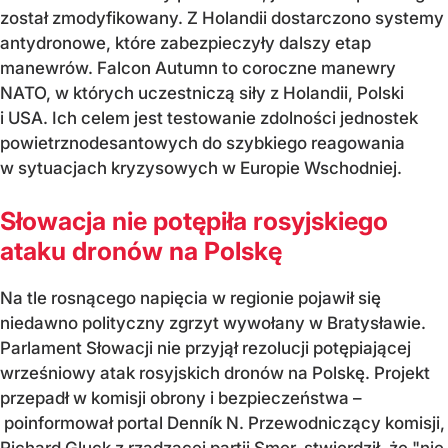
został zmodyfikowany. Z Holandii dostarczono systemy
antydronowe, które zabezpieczyły dalszy etap
manewrów. Falcon Autumn to coroczne manewry
NATO, w których uczestniczą siły z Holandii, Polski
i USA. Ich celem jest testowanie zdolności jednostek
powietrznodesantowych do szybkiego reagowania
w sytuacjach kryzysowych w Europie Wschodniej.
Słowacja nie potępiła rosyjskiego
ataku dronów na Polskę
Na tle rosnącego napięcia w regionie pojawił się
niedawno polityczny zgrzyt wywołany w Bratysławie.
Parlament Słowacji nie przyjął rezolucji potępiającej
wrześniowy atak rosyjskich dronów na Polskę. Projekt
przepadł w komisji obrony i bezpieczeństwa –
poinformował portal Denník N. Przewodniczący komisji,
Richard Gluck z rządzącej partii Smer, stwierdził, że "
nie