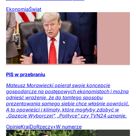
Ekonomia
Świat
PiS w przebraniu
Mateusz Morawiecki opierał swoje koncepcje
gospodarcze na postępowych ekonomistach i można
odnieść wrażenie, że do tamtego sposobu
prezentowania samego siebie chce właśnie powrócić.
A to opowieści i klimaty, które mogłyby zdobyć w
„Gazecie Wyborczej”, „Polityce” czy TVN24 uznanie.
Opinie
Kraj
DoRzeczy+
W numerze