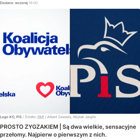
Dodano:
wczoraj
16:00
Logo KO, PiS
/ Źródło:
PAP
/
Albert Zawada, Wojtek Jargiło
PROSTO ZYGZAKIEM | Są dwa wielkie, sensacyjne
przełomy. Najpierw o pierwszym z nich.