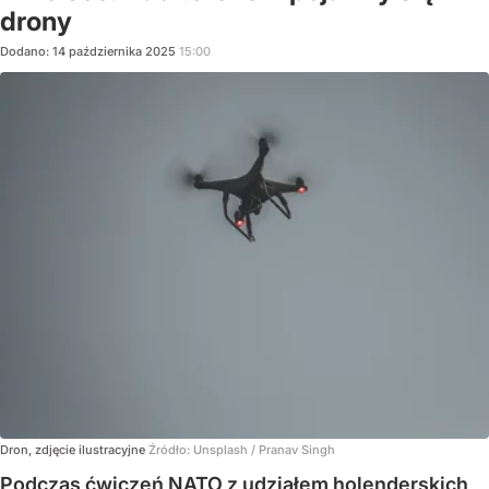
drony
Dodano:
14
października
2025
15:00
Dron, zdjęcie ilustracyjne
Źródło:
Unsplash
/
Pranav Singh
Podczas ćwiczeń NATO z udziałem holenderskich