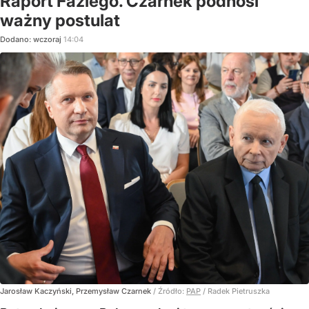
Raport Faziego. Czarnek podnosi
ważny postulat
Dodano:
wczoraj
14:04
Jarosław Kaczyński, Przemysław Czarnek
/ Źródło:
PAP
/
Radek Pietruszka