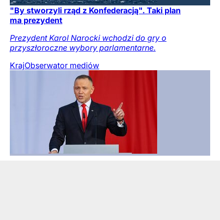
"By stworzyli rząd z Konfederacją". Taki plan
ma prezydent
Prezydent Karol Narocki wchodzi do gry o
przyszłoroczne wybory parlamentarne.
Kraj
Obserwator mediów