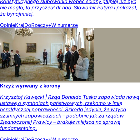
Konstytucyjnego ślubowania wobec ściany głupiej już być
nie mogło, to przyszedł dr hab. Sławomir Patyra i pokazał,
że bynajmniej.
Opinie
Kraj
DoRzeczy+
W numerze
Krzyż wyrwany z korony
Krzysztof Kawęcki | Rząd Donalda Tuska zapowiada nową
ustawę o symbolach państwowych, rzekomo w imię
heraldycznej poprawności. Szkoda jedynie, że w tych
szumnych zapowiedziach – podobnie jak za rządów
Zjednoczonej Prawicy – brakuje miejsca na sprawę
fundamentalną.
Opinie
Kraj
DoRzeczy+
W numerze