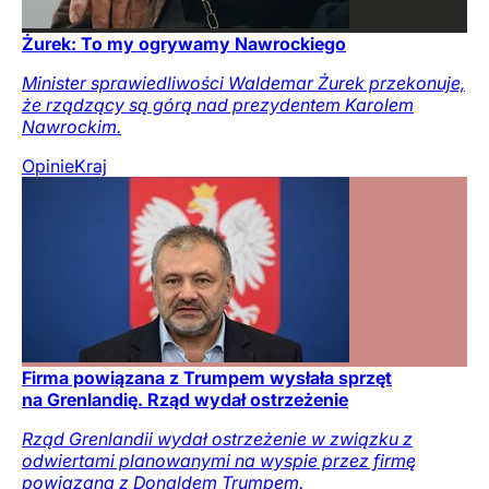
Żurek: To my ogrywamy Nawrockiego
Minister sprawiedliwości Waldemar Żurek przekonuje,
że rządzący są górą nad prezydentem Karolem
Nawrockim.
Opinie
Kraj
Firma powiązana z Trumpem wysłała sprzęt
na Grenlandię. Rząd wydał ostrzeżenie
Rząd Grenlandii wydał ostrzeżenie w związku z
odwiertami planowanymi na wyspie przez firmę
powiązaną z Donaldem Trumpem.