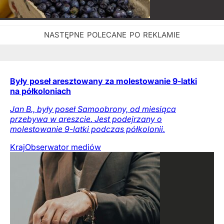
Były poseł aresztowany za molestowanie 9-latki
na półkoloniach
Jan B., były poseł Samoobrony, od miesiąca
przebywa w areszcie. Jest podejrzany o
molestowanie 9-latki podczas półkolonii.
Kraj
Obserwator mediów