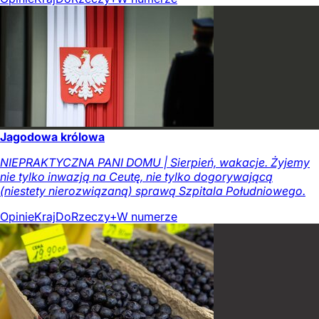
Jagodowa królowa
NIEPRAKTYCZNA PANI DOMU | Sierpień, wakacje. Żyjemy
nie tylko inwazją na Ceutę, nie tylko dogorywającą
(niestety nierozwiązaną) sprawą Szpitala Południowego.
Opinie
Kraj
DoRzeczy+
W numerze