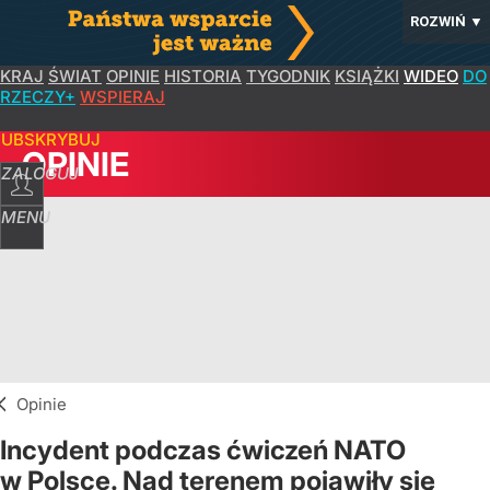
ROZWIŃ
▼
KRAJ
ŚWIAT
OPINIE
HISTORIA
TYGODNIK
KSIĄŻKI
WIDEO
DO
RZECZY+
WSPIERAJ
SUBSKRYBUJ
OPINIE
ZALOGUJ
MENU
Opinie
Incydent podczas ćwiczeń NATO
w Polsce. Nad terenem pojawiły się