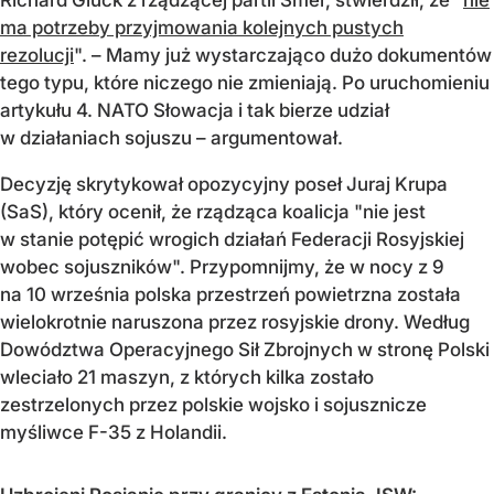
ma potrzeby przyjmowania kolejnych pustych
rezolucji
". – Mamy już wystarczająco dużo dokumentów
tego typu, które niczego nie zmieniają. Po uruchomieniu
artykułu 4. NATO Słowacja i tak bierze udział
w działaniach sojuszu – argumentował.
Decyzję skrytykował opozycyjny poseł Juraj Krupa
(SaS), który ocenił, że rządząca koalicja "nie jest
w stanie potępić wrogich działań Federacji Rosyjskiej
wobec sojuszników". Przypomnijmy, że w nocy z 9
na 10 września polska przestrzeń powietrzna została
wielokrotnie naruszona przez rosyjskie drony. Według
Dowództwa Operacyjnego Sił Zbrojnych w stronę Polski
wleciało 21 maszyn, z których kilka zostało
zestrzelonych przez polskie wojsko i sojusznicze
myśliwce F-35 z Holandii.