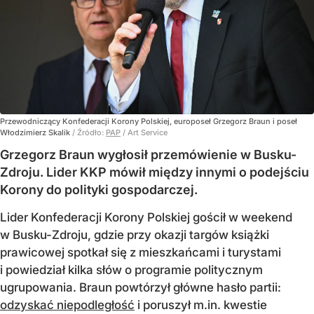
Przewodniczący Konfederacji Korony Polskiej, europoseł Grzegorz Braun i poseł
Włodzimierz Skalik
/ Źródło:
PAP
/
Art Service
Grzegorz Braun wygłosił przemówienie w Busku-
Zdroju. Lider KKP mówił między innymi o podejściu
Korony do polityki gospodarczej.
Lider Konfederacji Korony Polskiej gościł w weekend
w Busku-Zdroju, gdzie przy okazji targów książki
prawicowej spotkał się z mieszkańcami i turystami
i powiedział kilka słów o programie politycznym
ugrupowania. Braun powtórzył główne hasło partii:
odzyskać niepodległość
i poruszył m.in. kwestie