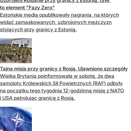
Uzbrojeni Rosjanie przy granicy z Estonią. ISW:
to element "Fazy Zero"
Estońskie media opublikowały nagrania, na których
widać zamaskowanych, uzbrojonych mężczyzn
stojących przy granicy z Estonią.
Tajna misja przy granicy z Rosją. Ujawniono szczegóły
Wielka Brytania poinformowała w sobotę, że dwa
samoloty Królewskich Sił Powietrznych (RAF) odbyły
na początku tego tygodnia 12-godzinną misję z NATO
i USA patrolując granicę z Rosją.