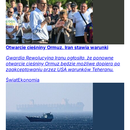
Otwarcie cieśniny Ormuz. Iran stawia warunki
Gwardia Rewolucyjna Iranu ogłosiła, że ponowne
otwarcie cieśniny Ormuz będzie możliwe dopiero po
zaakceptowaniu przez USA warunków Teheranu.
Świat
Ekonomia