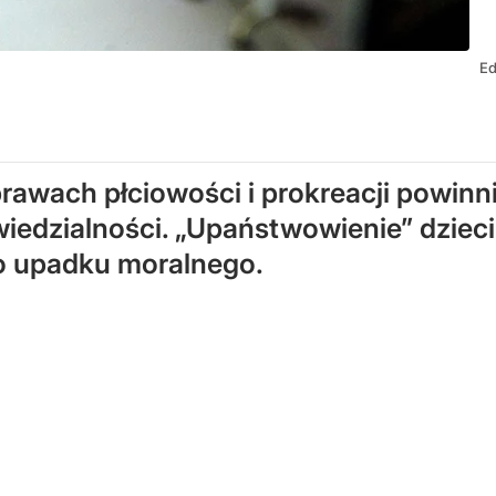
Ed
wach płciowości i prokreacji powinni z
wiedzialności. „Upaństwowienie” dziec
o upadku moralnego.