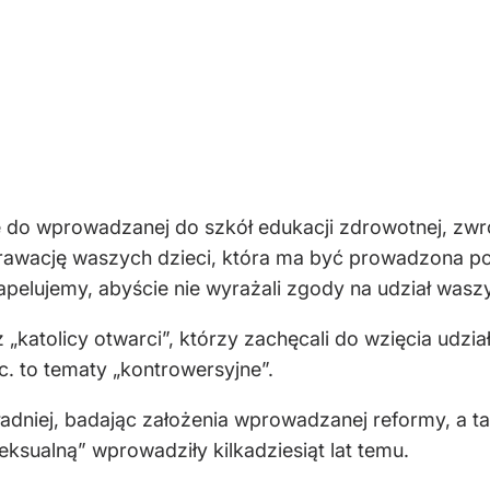
 do wprowadzanej do szkół edukacji zdrowotnej, zwró
awację waszych dzieci, która ma być prowadzona pod
pelujemy, abyście nie wyrażali zgody na udział waszy
 „katolicy otwarci”, którzy zachęcali do wzięcia udzi
c. to tematy „kontrowersyjne”.
kładniej, badając założenia wprowadzanej reformy, a 
seksualną” wprowadziły kilkadziesiąt lat temu.