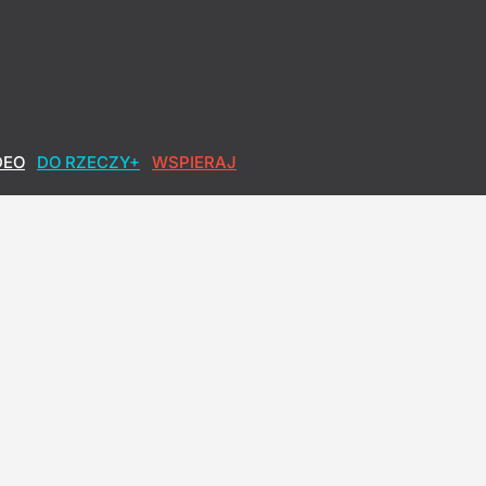
y nie kłamią"
DEO
DO RZECZY+
WSPIERAJ
 Tuż po starcie z Białego Domu
. Ogromna skala agresji także w Polsce