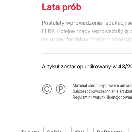
Lata prób
Postulaty wprowadzenia „edukacji se
III RP. Kolejne rządy wprowadziły j
ze strony feministycznej/proaborcyjn
Artykuł został opublikowany w
43/2
© ℗
Materiał chroniony prawem autors
Dalsze rozpowszechnianie artykuł
Regulamin i warunki licencjonowa