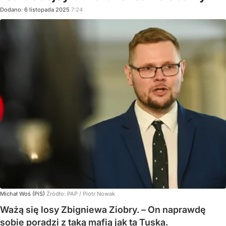
Dodano:
6
listopada
2025
7:24
Michał Woś (PiS)
Źródło:
PAP
/
Piotr Nowak
Ważą się losy Zbigniewa Ziobry. – On naprawdę
sobie poradzi z taką mafią jak ta Tuska.