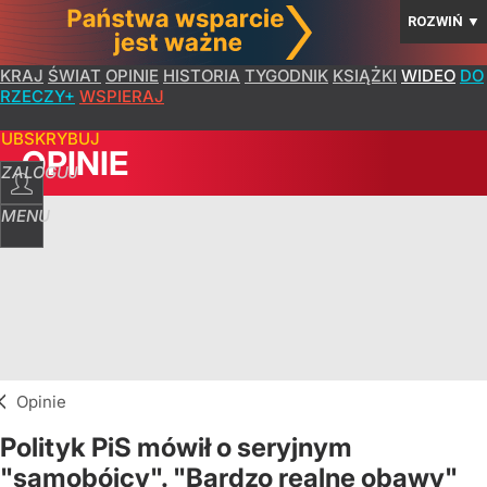
ROZWIŃ
▼
KRAJ
ŚWIAT
OPINIE
HISTORIA
TYGODNIK
KSIĄŻKI
WIDEO
DO
RZECZY+
WSPIERAJ
SUBSKRYBUJ
OPINIE
ZALOGUJ
MENU
Opinie
Polityk PiS mówił o seryjnym
"samobójcy". "Bardzo realne obawy"