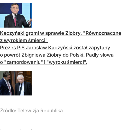
Kaczyński grzmi w sprawie Ziobry. "Równoznaczne
z wyrokiem śmierci"
Prezes PiS Jarosław Kaczyński został zapytany
o powrót Zbigniewa Ziobry do Polski. Padły słowa
o "zamordowaniu" i "wyroku śmierci".
Źródło:
Telewizja Republika