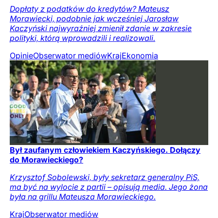
Dopłaty z podatków do kredytów? Mateusz
Morawiecki, podobnie jak wcześniej Jarosław
Kaczyński najwyraźniej zmienił zdanie w zakresie
polityki, którą wprowadzili i realizowali.
Opinie
Obserwator mediów
Kraj
Ekonomia
Był zaufanym człowiekiem Kaczyńskiego. Dołączy
do Morawieckiego?
Krzysztof Sobolewski, były sekretarz generalny PiS,
ma być na wylocie z partii – opisują media. Jego żona
była na grillu Mateusza Morawieckiego.
Kraj
Obserwator mediów