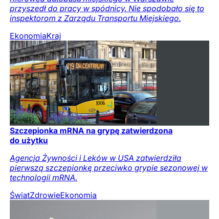
przyszedł do pracy w spódnicy. Nie spodobało się to
inspektorom z Zarządu Transportu Miejskiego.
Ekonomia
Kraj
Szczepionka mRNA na grypę zatwierdzona
do użytku
Agencja Żywności i Leków w USA zatwierdziła
pierwszą szczepionkę przeciwko grypie sezonowej w
technologii mRNA.
Świat
Zdrowie
Ekonomia