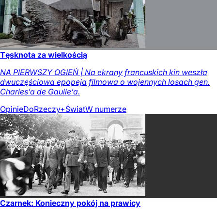
Tęsknota za wielkością
NA PIERWSZY OGIEŃ | Na ekrany francuskich kin weszła
dwuczęściowa epopeja filmowa o wojennych losach gen.
Charles’a de Gaulle’a.
Opinie
DoRzeczy+
Świat
W numerze
Czarnek: Konieczny pokój na prawicy