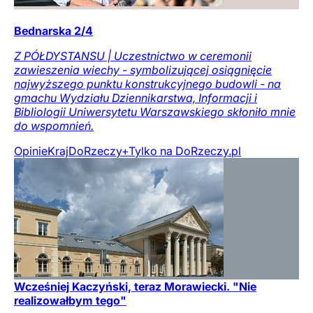
Bednarska 2/4
Z PÓŁDYSTANSU | Uczestnictwo w ceremonii
zawieszenia wiechy - symbolizującej osiągnięcie
najwyższego punktu konstrukcyjnego budowli - na
gmachu Wydziału Dziennikarstwa, Informacji i
Bibliologii Uniwersytetu Warszawskiego skłoniło mnie
do wspomnień.
Opinie
Kraj
DoRzeczy+
Tylko na DoRzeczy.pl
Wcześniej Kaczyński, teraz Morawiecki. "Nie
realizowałbym tego"