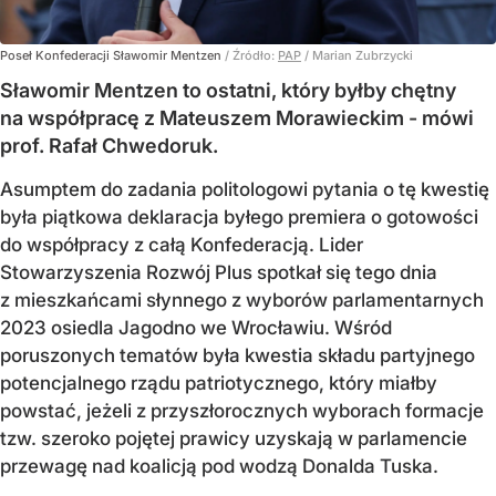
Poseł Konfederacji Sławomir Mentzen
/ Źródło:
PAP
/
Marian Zubrzycki
Sławomir Mentzen to ostatni, który byłby chętny
na współpracę z Mateuszem Morawieckim - mówi
prof. Rafał Chwedoruk.
Asumptem do zadania politologowi pytania o tę kwestię
była piątkowa deklaracja byłego premiera o gotowości
do współpracy z całą Konfederacją. Lider
Stowarzyszenia Rozwój Plus spotkał się tego dnia
z mieszkańcami słynnego z wyborów parlamentarnych
2023 osiedla Jagodno we Wrocławiu. Wśród
poruszonych tematów była kwestia składu partyjnego
potencjalnego rządu patriotycznego, który miałby
powstać, jeżeli z przyszłorocznych wyborach formacje
tzw. szeroko pojętej prawicy uzyskają w parlamencie
przewagę nad koalicją pod wodzą Donalda Tuska.