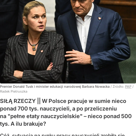
Premier Donald Tusk i minister edukacji narodowej Barbara Nowacka
/ Źródło:
PAP
/
Radek Pietruszka
SIŁĄ RZECZY || W Polsce pracuje w sumie nieco
ponad 700 tys. nauczycieli, a po przeliczeniu
na "pełne etaty nauczycielskie" – nieco ponad 500
tys. A ilu brakuje?
Cóż, sytuacja na rynku pracy nauczycieli zrobiła się