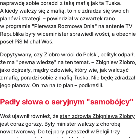
naprawdę sobie poradzi z taką mafią jak ta Tuska.
A kiedy walczy się z mafią, to nie zdradza się swoich
planów i strategii – powiedział w czwartek rano
w programie "Pierwsza Rozmowa Dnia" na antenie TV
Republika były wiceminister sprawiedliwości, a obecnie
poseł PiS Michał Woś.
Dopytywany, czy Ziobro wróci do Polski, polityk odparł,
że ma "pewną wiedzę" na ten temat. – Zbigniew Ziobro,
jako dojrzały, mądry człowiek, który wie, jak walczyć
z mafią, poradzi sobie z mafią Tuska. Nie będę zdradzał
jego planów. On ma na to plan – podkreślił.
Padły słowa o seryjnym "samobójcy"
Woś ujawnił również, że
stan zdrowia Zbigniewa Ziobry
jest coraz gorszy. Były minister walczy z chorobą
nowotworową. Do tej pory przeszedł w Belgii trzy