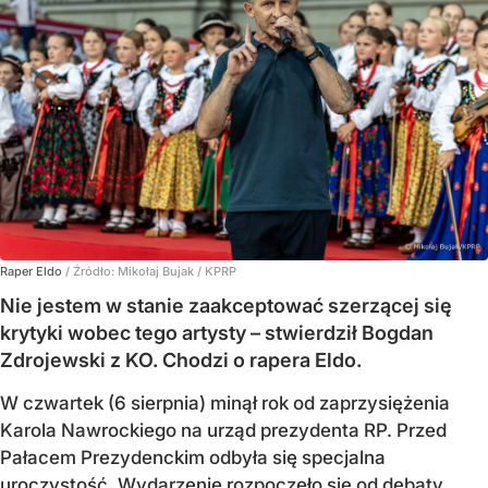
Raper Eldo
/ Źródło:
Mikołaj Bujak / KPRP
Nie jestem w stanie zaakceptować szerzącej się
krytyki wobec tego artysty – stwierdził Bogdan
Zdrojewski z KO. Chodzi o rapera Eldo.
W czwartek (6 sierpnia) minął rok od zaprzysiężenia
Karola Nawrockiego na urząd prezydenta RP. Przed
Pałacem Prezydenckim odbyła się specjalna
uroczystość. Wydarzenie rozpoczęło się od debaty