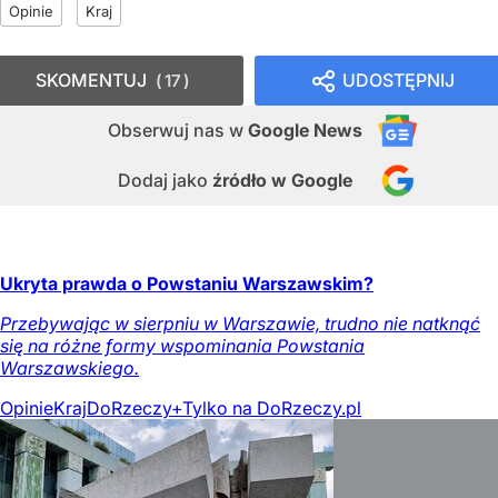
Opinie
Kraj
SKOMENTUJ
UDOSTĘPNIJ
17
Obserwuj nas
w
Google News
Dodaj jako
źródło w Google
Ukryta prawda o Powstaniu Warszawskim?
Przebywając w sierpniu w Warszawie, trudno nie natknąć
się na różne formy wspominania Powstania
Warszawskiego.
Opinie
Kraj
DoRzeczy+
Tylko na DoRzeczy.pl