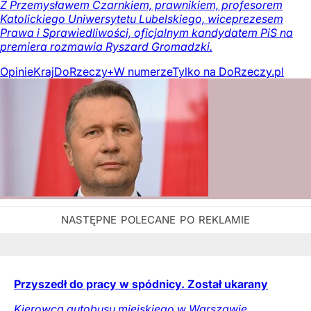
Z Przemysławem Czarnkiem, prawnikiem, profesorem
Katolickiego Uniwersytetu Lubelskiego, wiceprezesem
Prawa i Sprawiedliwości, oficjalnym kandydatem PiS na
premiera rozmawia Ryszard Gromadzki.
Opinie
Kraj
DoRzeczy+
W numerze
Tylko na DoRzeczy.pl
Przyszedł do pracy w spódnicy. Został ukarany
Kierowca autobusu miejskiego w Warszawie