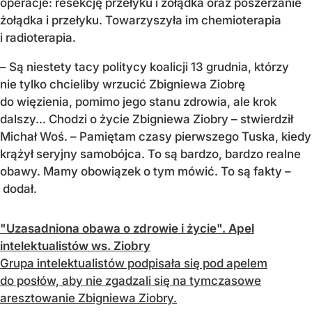
operacje: resekcję przełyku i żołądka oraz poszerzanie
żołądka i przełyku. Towarzyszyła im chemioterapia
i radioterapia.
– Są niestety tacy politycy koalicji 13 grudnia, którzy
nie tylko chcieliby wrzucić Zbigniewa Ziobrę
do więzienia, pomimo jego stanu zdrowia, ale krok
dalszy... Chodzi o życie Zbigniewa Ziobry – stwierdził
Michał Woś. – Pamiętam czasy pierwszego Tuska, kiedy
krążył seryjny samobójca. To są bardzo, bardzo realne
obawy. Mamy obowiązek o tym mówić. To są fakty –
dodał.
"Uzasadniona obawa o zdrowie i życie". Apel
intelektualistów ws. Ziobry
Grupa intelektualistów podpisała się pod apelem
do posłów, aby nie zgadzali się na tymczasowe
aresztowanie Zbigniewa Ziobry.