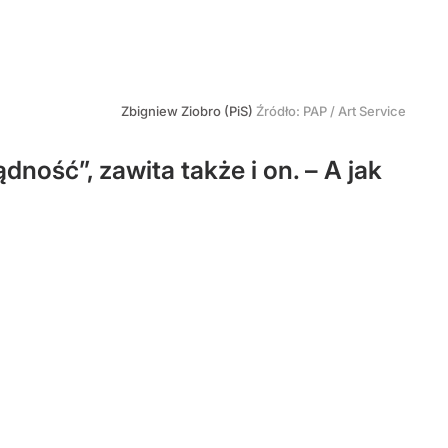
Zbigniew Ziobro (PiS)
Źródło:
PAP
/
Art Service
ność”, zawita także i on. – A jak