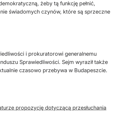
demokratyczną, żeby tą funkcję pełnić,
ianie świadomych czyn
ów, które s
ą sprzeczne
wiedliwości i prokuratorowi generalnemu
nduszu Sprawiedliwości. Sejm wyraził także
aktualnie czasowo przebywa w Budapeszcie.
raturze propozycję dotyczącą przesłuchania