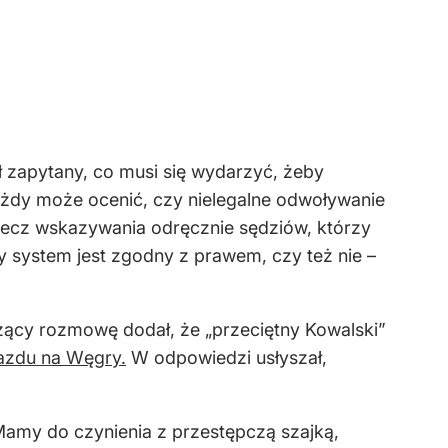
ł zapytany, co musi się wydarzyć, żeby
żdy może ocenić, czy nielegalne odwoływanie
zecz wskazywania odr
ęcznie sędzi
ów, którzy
zy system jest zgodny z prawem, czy też nie
–
z
ący rozmowę dodał, że
„przeci
ętny Kowalski”
azdu na Węgry.
W odpowiedzi usłyszał,
Mamy do czynienia z przestępczą szajką,