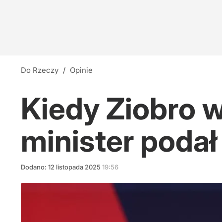
Do Rzeczy
/
Opinie
Kiedy Ziobro w
minister poda
Dodano:
12
listopada
2025
19:56