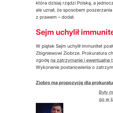
kt
óra dzisiaj rz
ądzi Polską, a jednoc
ale uznał, że sposobem poszerzania j
z prawem
– doda
ł.
Sejm uchylił immunite
W piątek Sejm uchylił immunitet pos
Zbigniewowi Ziobrze. Prokuratura c
zgodę
na zatrzymanie i ewentualne
Wykonanie postanowienia o zatrzym
Ziobro ma propozycję dla prokuratur
Były m
go w ś