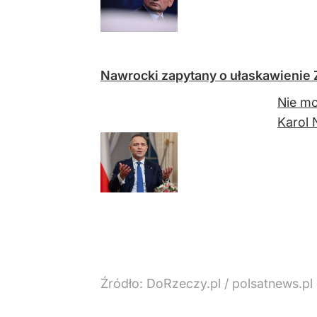
Nawrocki zapytany o ułaskawienie 
Nie mo
Karol 
Źródło:
DoRzeczy.pl
/
polsatnews.pl