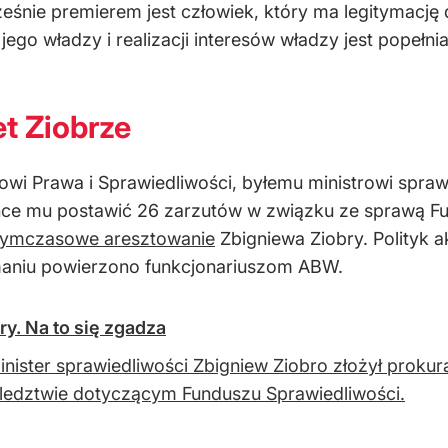
ześnie premierem jest człowiek, kt
óry ma legitymacj
ę 
ego władzy i realizacji interes
ów w
ładzy jest popełn
t Ziobrze
łowi Prawa i Sprawiedliwości, byłemu ministrowi spra
hce mu postawić 26 zarzut
ów w zwi
ązku ze sprawą Fu
 tymczasowe aresztowanie
Zbigniewa Ziobry. Polityk 
aniu powierzono funkcjonariuszom ABW.
y. Na to się zgadza
inister sprawiedliwości Zbigniew Ziobro złożył proku
ledztwie dotyczącym Funduszu Sprawiedliwości.