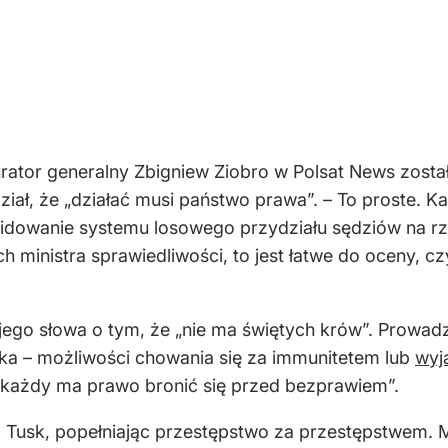
kurator generalny Zbigniew Ziobro w Polsat News zosta
ział, że
„dzia
łać musi państwo prawa”.
– To proste. Ka
kwidowanie systemu losowego przydzia
łu sędzi
ów na r
 ministra sprawiedliwości, to jest łatwe do oceny, c
jego słowa o tym, że
„
n
ie
ma świętych kr
ów”. Prowad
yka
– mo
żliwości chowania się za immunitetem lub
wyj
 ka
żdy ma prawo bronić się przed bezprawiem”.
d Tusk, pope
łniając przestępstwo za przestępstwem. 