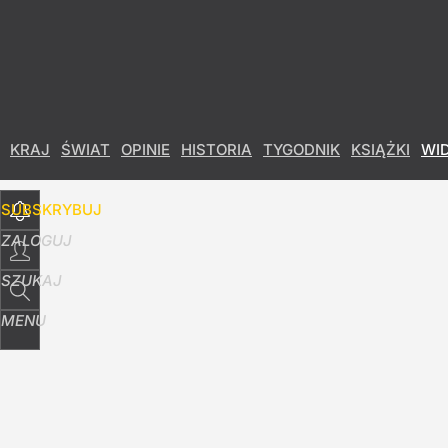
Udostępnij
8
Skomentuj
KRAJ
ŚWIAT
OPINIE
HISTORIA
TYGODNIK
KSIĄŻKI
WI
SUBSKRYBUJ
ZALOGUJ
SZUKAJ
MENU