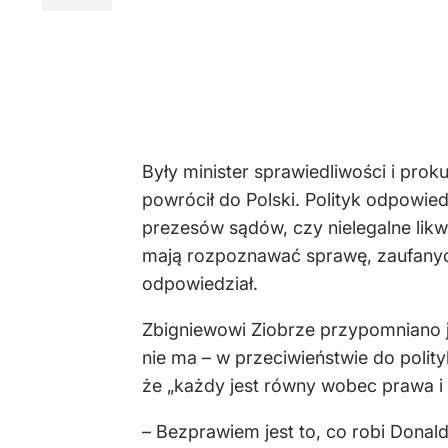
Były minister sprawiedliwości i pro
powr
óci
ł do Polski. Polityk odpowied
prezes
ów s
ąd
ów, czy nielegalne li
maj
ą rozpoznawać sprawę, zaufanych
odpowiedzia
ł.
Zbigniewowi Ziobrze przypomniano 
nie ma
– w przeciwie
ństwie do polit
że
„ka
żdy jest r
ówny wobec prawa i
– Bezprawiem jest to, co robi Donal