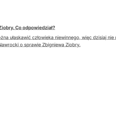
Ziobry. Co odpowiedział?
żna ułaskawić człowieka niewinnego, więc dzisiaj ni
Nawrocki o sprawie Zbigniewa Ziobry.