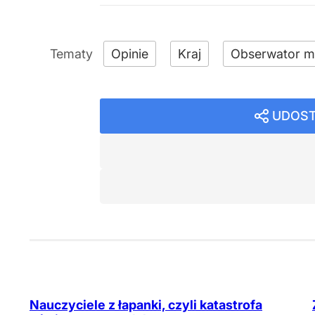
Opinie
Kraj
Obserwator m
UDOST
Nauczyciele z łapanki, czyli katastrofa