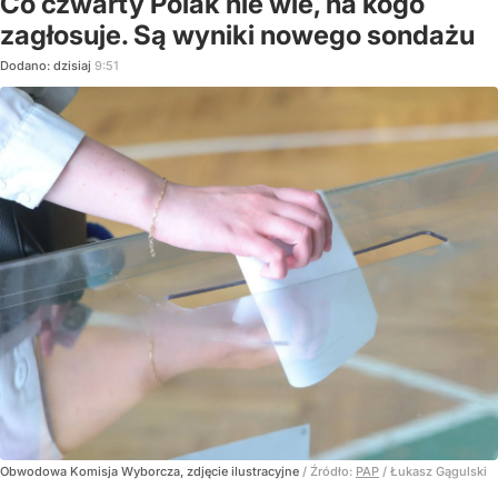
Co czwarty Polak nie wie, na kogo
zagłosuje. Są wyniki nowego sondażu
Dodano:
dzisiaj
9:51
Obwodowa Komisja Wyborcza, zdjęcie ilustracyjne
/ Źródło:
PAP
/
Łukasz Gągulski