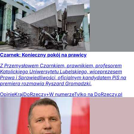
Czarnek: Konieczny pokój na prawicy
Z Przemysławem Czarnkiem, prawnikiem, profesorem
Katolickiego Uniwersytetu Lubelskiego, wiceprezesem
Prawa i Sprawiedliwości, oficjalnym kandydatem PiS na
premiera rozmawia Ryszard Gromadzki.
Opinie
Kraj
DoRzeczy+
W numerze
Tylko na DoRzeczy.pl