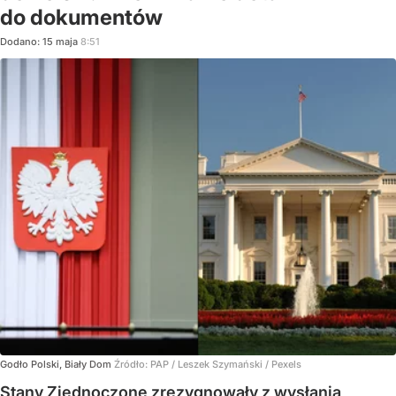
do dokumentów
Dodano:
15
maja
8:51
Godło Polski, Biały Dom
Źródło:
PAP
/
Leszek Szymański / Pexels
Stany Zjednoczone zrezygnowały z wysłania