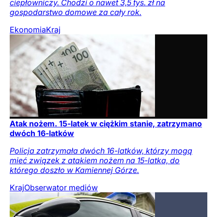
ciepłowniczy. Chodzi o nawet 3,5 tys. zł na
gospodarstwo domowe za cały rok.
Ekonomia
Kraj
Atak nożem. 15-latek w ciężkim stanie, zatrzymano
dwóch 16-latków
Policja zatrzymała dwóch 16-latków, którzy mogą
mieć związek z atakiem nożem na 15-latka, do
którego doszło w Kamiennej Górze.
Kraj
Obserwator mediów