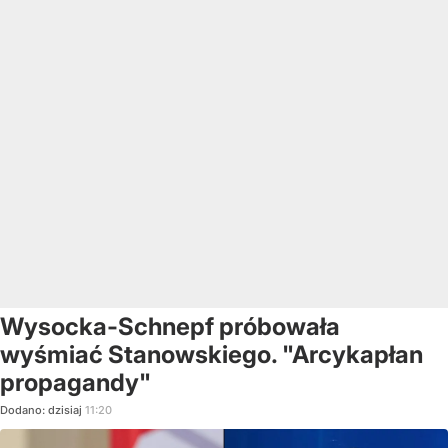
Wysocka-Schnepf próbowała
wyśmiać Stanowskiego. "Arcykapłan
propagandy"
Dodano:
dzisiaj
11:20