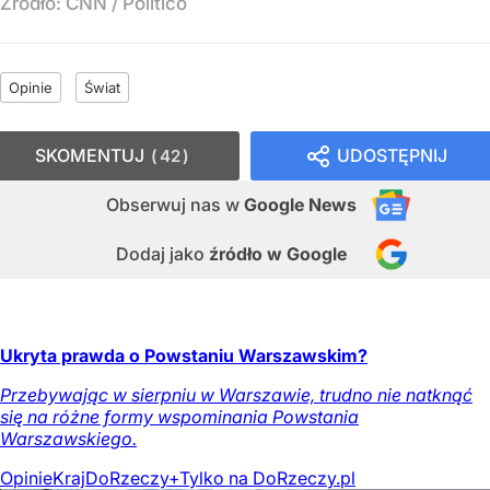
Źródło:
CNN
/
Politico
Opinie
Świat
SKOMENTUJ
UDOSTĘPNIJ
42
Obserwuj nas
w
Google News
Dodaj jako
źródło w Google
Ukryta prawda o Powstaniu Warszawskim?
Przebywając w sierpniu w Warszawie, trudno nie natknąć
się na różne formy wspominania Powstania
Warszawskiego.
Opinie
Kraj
DoRzeczy+
Tylko na DoRzeczy.pl