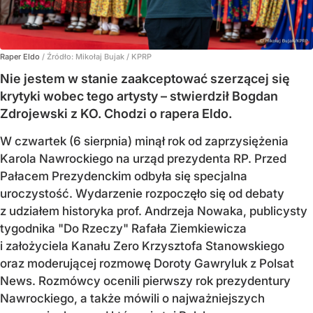
Raper Eldo
/ Źródło:
Mikołaj Bujak / KPRP
Nie jestem w stanie zaakceptować szerzącej się
krytyki wobec tego artysty – stwierdził Bogdan
Zdrojewski z KO. Chodzi o rapera Eldo.
W czwartek (6 sierpnia) minął rok od zaprzysiężenia
Karola Nawrockiego na urząd prezydenta RP. Przed
Pałacem Prezydenckim odbyła się specjalna
uroczystość. Wydarzenie rozpoczęło się od debaty
z udziałem historyka prof. Andrzeja Nowaka, publicysty
tygodnika "Do Rzeczy" Rafała Ziemkiewicza
i założyciela Kanału Zero Krzysztofa Stanowskiego
oraz moderującej rozmowę Doroty Gawryluk z Polsat
News. Rozmówcy ocenili pierwszy rok prezydentury
Nawrockiego, a także mówili o najważniejszych