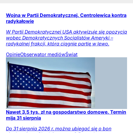
Wojna w Partii Demokratycznej. Centrolewica kontra
radykałowie
W Partii Demokratycznej USA aktywizuje się opozycja
wobec Demokratycznych Socjalistów Ameryki –
radykalnej frakcji, która ciągnie partię w lewo.
Opinie
Obserwator mediów
Świat
Nawet 3,5 tys. zł na gospodarstwo domowe. Termin
mija 31 sierpnia
Do 31 sierpnia 2026 r. można ubiegać się o bon