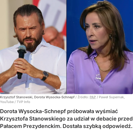
Krzysztof Stanowski, Dorota Wysocka-Schnepf
/ Źródło:
PAP
/
Paweł Supernak,
YouTube / TVP Info
Dorota Wysocka-Schnepf próbowała wyśmiać
Krzysztofa Stanowskiego za udział w debacie przed
Pałacem Prezydenckim. Dostała szybką odpowiedź.