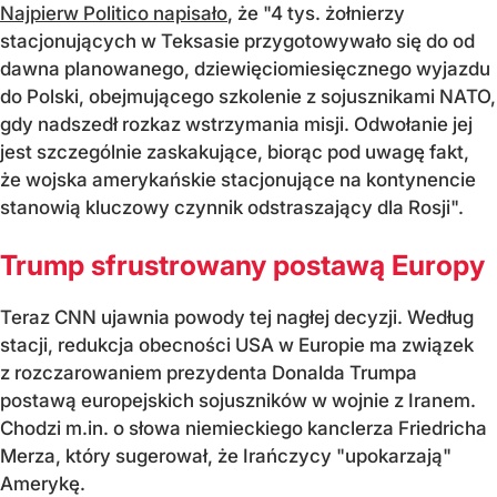
Najpierw Politico napisało
, że "4 tys. żołnierzy
stacjonujących w Teksasie przygotowywało się do od
dawna planowanego, dziewięciomiesięcznego wyjazdu
do Polski, obejmującego szkolenie z sojusznikami NATO,
gdy nadszedł rozkaz wstrzymania misji. Odwołanie jej
jest szczególnie zaskakujące, biorąc pod uwagę fakt,
że wojska amerykańskie stacjonujące na kontynencie
stanowią kluczowy czynnik odstraszający dla Rosji".
Trump sfrustrowany postawą Europy
Teraz CNN ujawnia powody tej nagłej decyzji. Według
stacji, redukcja obecności USA w Europie ma związek
z rozczarowaniem prezydenta Donalda Trumpa
postawą europejskich sojuszników w wojnie z Iranem.
Chodzi m.in. o słowa niemieckiego kanclerza Friedricha
Merza, który sugerował, że Irańczycy "upokarzają"
Amerykę.