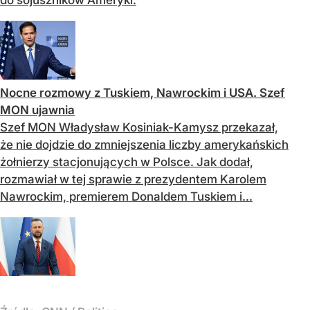
Nocne rozmowy z Tuskiem, Nawrockim i USA. Szef
MON ujawnia
Szef MON Władysław Kosiniak-Kamysz przekazał,
że nie dojdzie do zmniejszenia liczby amerykańskich
żołnierzy stacjonujących w Polsce. Jak dodał,
rozmawiał w tej sprawie z prezydentem Karolem
Nawrockim, premierem Donaldem Tuskiem i...