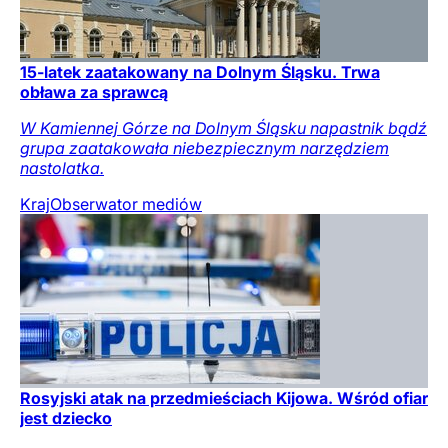
15-latek zaatakowany na Dolnym Śląsku. Trwa
obława za sprawcą
W Kamiennej Górze na Dolnym Śląsku napastnik bądź
grupa zaatakowała niebezpiecznym narzędziem
nastolatka.
Kraj
Obserwator mediów
Rosyjski atak na przedmieściach Kijowa. Wśród ofiar
jest dziecko