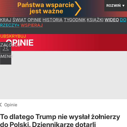
ROZWIŃ
▼
KRAJ
ŚWIAT
OPINIE
HISTORIA
TYGODNIK
KSIĄŻKI
WIDEO
DO
RZECZY+
WSPIERAJ
SUBSKRYBUJ
OPINIE
ZALOGUJ
MENU
Opinie
To dlatego Trump nie wysłał żołnierzy
do Polski. Dziennikarze dotarli