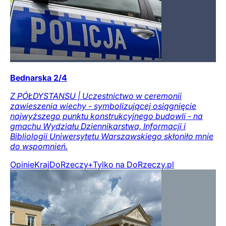
Bednarska 2/4
Z PÓŁDYSTANSU | Uczestnictwo w ceremonii
zawieszenia wiechy - symbolizującej osiągnięcie
najwyższego punktu konstrukcyjnego budowli - na
gmachu Wydziału Dziennikarstwa, Informacji i
Bibliologii Uniwersytetu Warszawskiego skłoniło mnie
do wspomnień.
Opinie
Kraj
DoRzeczy+
Tylko na DoRzeczy.pl