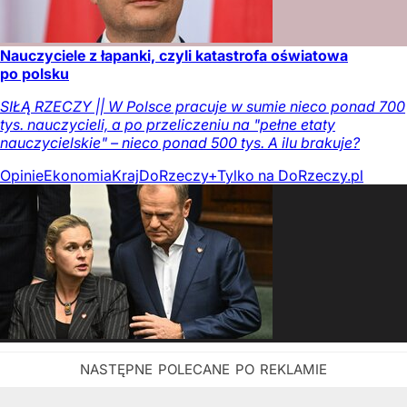
Nauczyciele z łapanki, czyli katastrofa oświatowa
po polsku
SIŁĄ RZECZY || W Polsce pracuje w sumie nieco ponad 700
tys. nauczycieli, a po przeliczeniu na "pełne etaty
nauczycielskie" – nieco ponad 500 tys. A ilu brakuje?
Opinie
Ekonomia
Kraj
DoRzeczy+
Tylko na DoRzeczy.pl