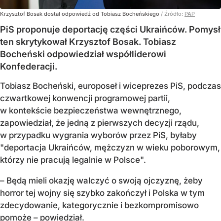
Krzysztof Bosak dostał odpowiedź od Tobiasz Bocheńskiego
/ Źródło:
PAP
PiS proponuje deportację części Ukraińców. Pomysł
ten skrytykował Krzysztof Bosak. Tobiasz
Bocheński odpowiedział współliderowi
Konfederacji.
Tobiasz Bocheński, europoseł i wiceprezes PiS, podczas
czwartkowej konwencji programowej partii,
w kontekście bezpieczeństwa wewnętrznego,
zapowiedział, że jedną z pierwszych decyzji rządu,
w przypadku wygrania wyborów przez PiS, byłaby
"deportacja Ukraińców, mężczyzn w wieku poborowym,
którzy nie pracują legalnie w Polsce".
– Będą mieli okazję walczyć o swoją ojczyznę, żeby
horror tej wojny się szybko zakończył i Polska w tym
zdecydowanie, kategorycznie i bezkompromisowo
pomoże – powiedział.