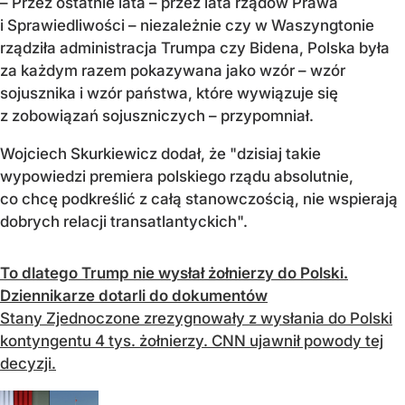
– Przez ostatnie lata – przez lata rządów Prawa
i Sprawiedliwości – niezależnie czy w Waszyngtonie
rządziła administracja Trumpa czy Bidena, Polska była
za każdym razem pokazywana jako wzór – wzór
sojusznika i wzór państwa, które wywiązuje się
z zobowiązań sojuszniczych – przypomniał.
Wojciech Skurkiewicz dodał, że "dzisiaj takie
wypowiedzi premiera polskiego rządu absolutnie,
co chcę podkreślić z całą stanowczością, nie wspierają
dobrych relacji transatlantyckich".
To dlatego Trump nie wysłał żołnierzy do Polski.
Dziennikarze dotarli do dokumentów
Stany Zjednoczone zrezygnowały z wysłania do Polski
kontyngentu 4 tys. żołnierzy. CNN ujawnił powody tej
decyzji.