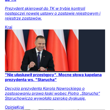
Prezydent skierował do TK w trybie kontroli
następczej nowelę ustawy o zastawie rejestrowym i
rejestrze zastawów.
Kraj
"Nie ułaskawił przestępcy". Mocne słowa kapelana
prezydenta ws. "Starucha"
Decyzja prezydenta Karola Nawrockiego o
zastosowaniu prawa łaski wobec Piotra „Starucha”
Staruchowicza wywołała szeroką dyskusję.
Opinie
Kraj