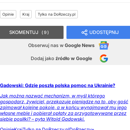
Opinie
Kraj
Tylko na DoRzeczy.pl
SKOMENTUJ
UDOSTĘPNIJ
9
Obserwuj nas
w
Google News
Dodaj jako
źródło w Google
Gadowski: Gdzie poszła polska pomoc na Ukrainie?
Jak można nazwać mechanizm, w myśl którego
gospodarz, żywiciel, przekazuje pieniądze na to, aby gość
zajmował kolejne pokoje, a w końcu wynajmował mu jego
własne meble i pobierał opłaty za przygotowywane przez
siebie posiłki? – pyta Witold Gadowski.
Opinie
Kraj
Tylko na DoRzeczy.pl
DoRzeczy+