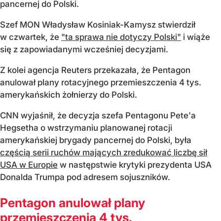
pancernej do Polski.
Szef MON Władysław Kosiniak-Kamysz stwierdził
w czwartek, że
"ta sprawa nie dotyczy Polski"
i wiąże
się z zapowiadanymi wcześniej decyzjami.
Z kolei agencja Reuters przekazała, że Pentagon
anulował plany rotacyjnego przemieszczenia 4 tys.
amerykańskich żołnierzy do Polski.
CNN wyjaśnił, że decyzja szefa Pentagonu Pete'a
Hegsetha o wstrzymaniu planowanej rotacji
amerykańskiej brygady pancernej do Polski, była
częścią serii ruchów mających zredukować liczbę sił
USA w Europie
w następstwie krytyki prezydenta USA
Donalda Trumpa pod adresem sojuszników.
Pentagon anulował plany
przemieszczenia 4 tys.