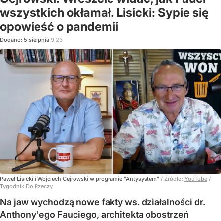
wszystkich okłamał. Lisicki: Sypie się
opowieść o pandemii
Dodano:
5
sierpnia
9:23
Paweł Lisicki i Wojciech Cejrowski w programie "Antysystem"
/ Źródło:
YouTube
/
Tygodnik Do Rzeczy
Na jaw wychodzą nowe fakty ws. działalności dr.
Anthony'ego Fauciego, architekta obostrzeń