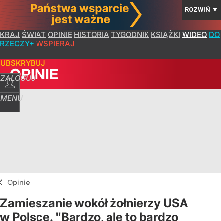
ROZWIŃ
▼
KRAJ
ŚWIAT
OPINIE
HISTORIA
TYGODNIK
KSIĄŻKI
WIDEO
DO
RZECZY+
WSPIERAJ
SUBSKRYBUJ
OPINIE
ZALOGUJ
MENU
Opinie
Zamieszanie wokół żołnierzy USA
w Polsce. "Bardzo, ale to bardzo