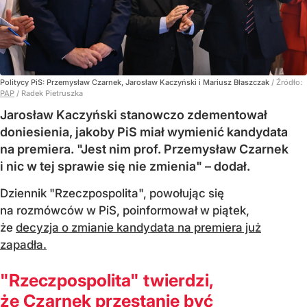
Politycy PiS: Przemysław Czarnek, Jarosław Kaczyński i Mariusz Błaszczak
/ Źródło:
PAP
/
Radek Pietruszka
Jarosław Kaczyński stanowczo zdementował
doniesienia, jakoby PiS miał wymienić kandydata
na premiera. "Jest nim prof. Przemysław Czarnek
i nic w tej sprawie się nie zmienia" – dodał.
Dziennik "Rzeczpospolita", powołując się
na rozmówców w PiS, poinformował w piątek,
że
decyzja o zmianie kandydata na premiera już
zapadła.
"Rzeczpospolita" twierdzi,
że Czarnek przestanie być