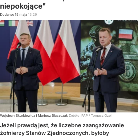
niepokojące"
Dodano:
15
maja
13:29
Wojciech Skurkiewicz i Mariusz Błaszczak
Źródło:
PAP
/
Tomasz Gzell
Jeżeli prawdą jest, że liczebne zaangażowanie
żołnierzy Stanów Zjednoczonych, byłoby