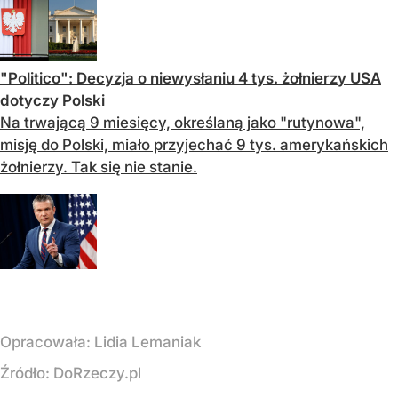
"Politico": Decyzja o niewysłaniu 4 tys. żołnierzy USA
dotyczy Polski
Na trwającą 9 miesięcy, określaną jako "rutynowa",
misję do Polski, miało przyjechać 9 tys. amerykańskich
żołnierzy. Tak się nie stanie.
Opracowała:
Lidia Lemaniak
Źródło:
DoRzeczy.pl