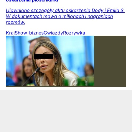
Ujawniono szczegóły aktu oskarżenia Dody i Emila S.
W dokumentach mowa o milionach i nagraniach
rozmów.
Kraj
Show-biznes
Gwiazdy
Rozrywka