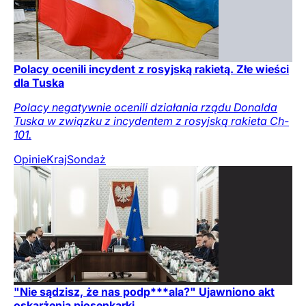
Polacy ocenili incydent z rosyjską rakietą. Złe wieści
dla Tuska
Polacy negatywnie ocenili działania rządu Donalda
Tuska w związku z incydentem z rosyjską rakieta Ch-
101.
Opinie
Kraj
Sondaż
"Nie sądzisz, że nas podp***ala?" Ujawniono akt
oskarżenia piosenkarki