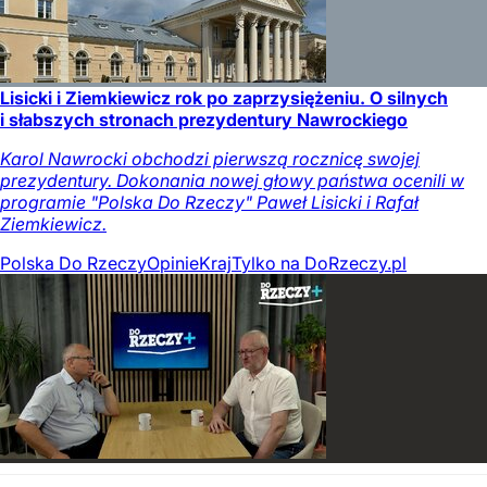
Lisicki i Ziemkiewicz rok po zaprzysiężeniu. O silnych
i słabszych stronach prezydentury Nawrockiego
Karol Nawrocki obchodzi pierwszą rocznicę swojej
prezydentury. Dokonania nowej głowy państwa ocenili w
programie "Polska Do Rzeczy" Paweł Lisicki i Rafał
Ziemkiewicz.
Polska Do Rzeczy
Opinie
Kraj
Tylko na DoRzeczy.pl