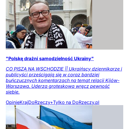
"Polskę drażni samodzielność Ukrainy"
CO PISZĄ NA WSCHODZIE || Ukraińscy dziennikarze i
publicyści prześcigają się w coraz bardziej
buńczucznych komentarzach na temat relacji Kijów-
Warszawa. Uderza groteskowa wręcz pewność
siebie.
Opinie
Kraj
DoRzeczy+
Tylko na DoRzeczy.pl