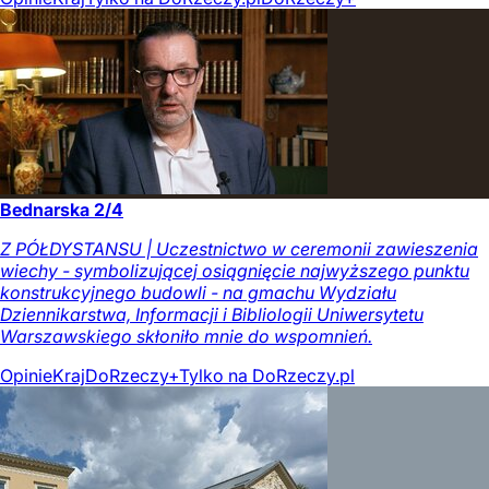
Bednarska 2/4
Z PÓŁDYSTANSU | Uczestnictwo w ceremonii zawieszenia
wiechy - symbolizującej osiągnięcie najwyższego punktu
konstrukcyjnego budowli - na gmachu Wydziału
Dziennikarstwa, Informacji i Bibliologii Uniwersytetu
Warszawskiego skłoniło mnie do wspomnień.
Opinie
Kraj
DoRzeczy+
Tylko na DoRzeczy.pl