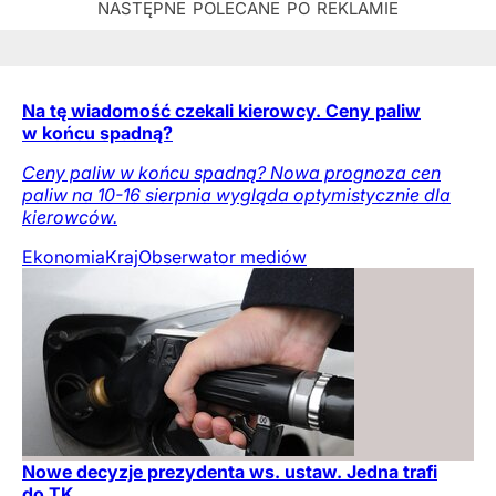
Na tę wiadomość czekali kierowcy. Ceny paliw
w końcu spadną?
Ceny paliw w końcu spadną? Nowa prognoza cen
paliw na 10-16 sierpnia wygląda optymistycznie dla
kierowców.
Ekonomia
Kraj
Obserwator mediów
Nowe decyzje prezydenta ws. ustaw. Jedna trafi
do TK