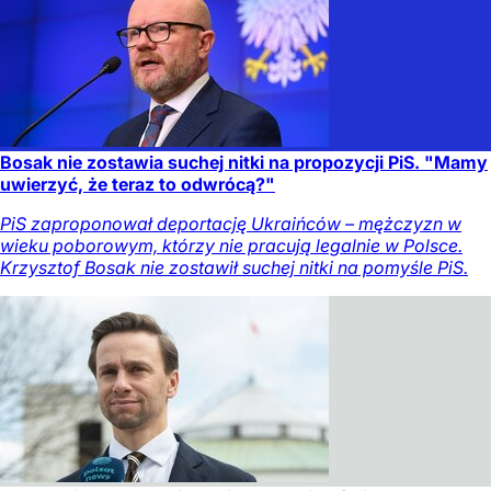
Bosak nie zostawia suchej nitki na propozycji PiS. "Mamy
uwierzyć, że teraz to odwrócą?"
PiS zaproponował deportację Ukraińców – mężczyzn w
wieku poborowym, którzy nie pracują legalnie w Polsce.
Krzysztof Bosak nie zostawił suchej nitki na pomyśle PiS.