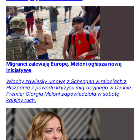
Migranci zalewają Europę. Meloni ogłasza nową
inicjatywę
Włochy zawiesiły umowę z Schengen w relacjach z
Hiszpanią z powodu kryzysu migracyjnego w Ceucie.
Premier Giorgia Meloni zapowiedziała w sobotę
kolejny ruch.