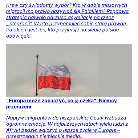
Krew czy świadomy wybór? Kto w dobie masowych
migracji ma prawo nazywać się Polakiem? Rządowa
strategia naiwnie odrzuca asymilację na rzecz
„integracji”. Warto przypomnieć sobie starą prawdę:
Polakiem jest ten, kto przyjmuje na siebie polskie
obowiązki.
"Europa może zobaczyć, co ją czeka". Niemcy
przerażeni
Napływ imigrantów do hiszpańskiej Ceuty wzbudza
ogromne emocje. W najbliższych latach wielu ludzi z
Afryki będzie walczyć o lepsze życie w Europie –
przestrzegają niemieckie media.