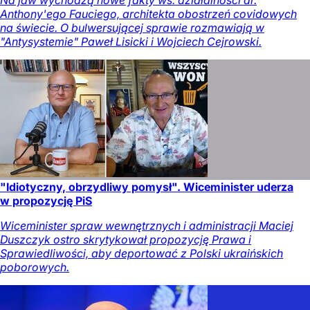
Anthony'ego Fauciego, architekta obostrzeń covidowych
na świecie. O bulwersującej sprawie rozmawiają w
"Antysystemie" Paweł Lisicki i Wojciech Cejrowski.
"Idiotyczny, obrzydliwy pomysł". Wiceminister uderza
w propozycję PiS
Wiceminister spraw wewnętrznych i administracji Maciej
Duszczyk ostro skrytykował propozycję Prawa i
Sprawiedliwości, aby deportować z Polski ukraińskich
poborowych.