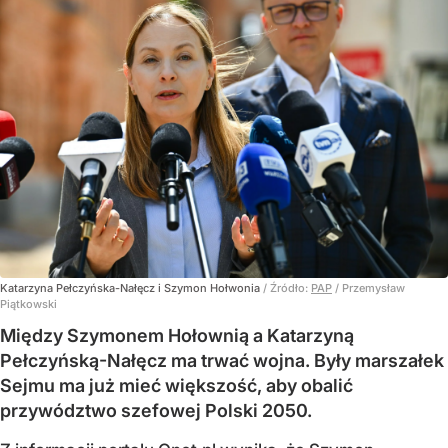
Katarzyna Pełczyńska-Nałęcz i Szymon Hołwonia
/ Źródło:
PAP
/
Przemysław
Piątkowski
Między Szymonem Hołownią a Katarzyną
Pełczyńską-Nałęcz ma trwać wojna. Były marszałek
Sejmu ma już mieć większość, aby obalić
przywództwo szefowej Polski 2050.