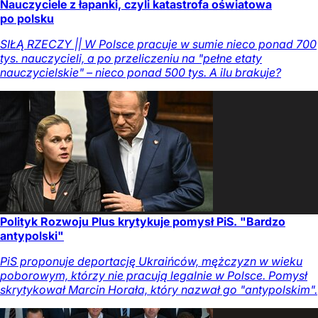
Nauczyciele z łapanki, czyli katastrofa oświatowa
po polsku
SIŁĄ RZECZY || W Polsce pracuje w sumie nieco ponad 700
tys. nauczycieli, a po przeliczeniu na "pełne etaty
nauczycielskie" – nieco ponad 500 tys. A ilu brakuje?
Polityk Rozwoju Plus krytykuje pomysł PiS. "Bardzo
antypolski"
PiS proponuje deportację Ukraińców, mężczyzn w wieku
poborowym, którzy nie pracują legalnie w Polsce. Pomysł
skrytykował Marcin Horała, który nazwał go "antypolskim".