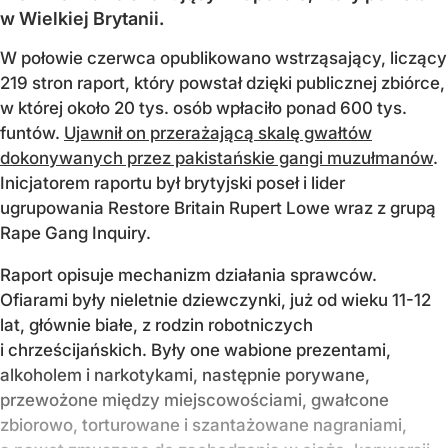
w Wielkiej Brytanii.
W połowie czerwca opublikowano wstrząsający, liczący
219 stron raport, który powstał dzięki publicznej zbiórce,
w której około 20 tys. osób wpłaciło ponad 600 tys.
funtów.
Ujawnił on przerażającą skalę gwałtów
dokonywanych przez pakistańskie gangi muzułmanów
.
Inicjatorem raportu był brytyjski poseł i lider
ugrupowania Restore Britain Rupert Lowe wraz z grupą
Rape Gang Inquiry.
Raport opisuje mechanizm działania sprawców.
Ofiarami były nieletnie dziewczynki, już od wieku 11-12
lat, głównie białe, z rodzin robotniczych
i chrześcijańskich. Były one wabione prezentami,
alkoholem i narkotykami, następnie porywane,
przewożone między miejscowościami, gwałcone
zbiorowo, torturowane i szantażowane nagraniami,