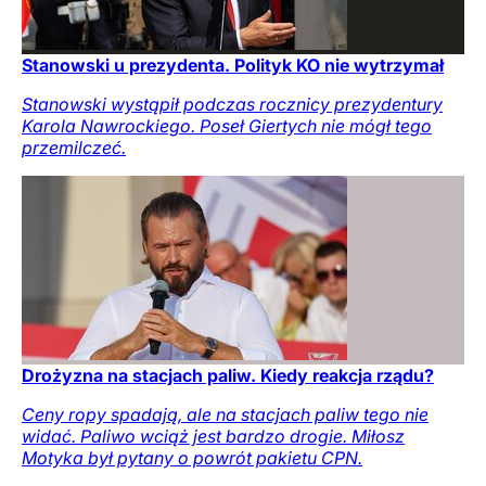
Stanowski u prezydenta. Polityk KO nie wytrzymał
Stanowski wystąpił podczas rocznicy prezydentury
Karola Nawrockiego. Poseł Giertych nie mógł tego
przemilczeć.
Drożyzna na stacjach paliw. Kiedy reakcja rządu?
Ceny ropy spadają, ale na stacjach paliw tego nie
widać. Paliwo wciąż jest bardzo drogie. Miłosz
Motyka był pytany o powrót pakietu CPN.