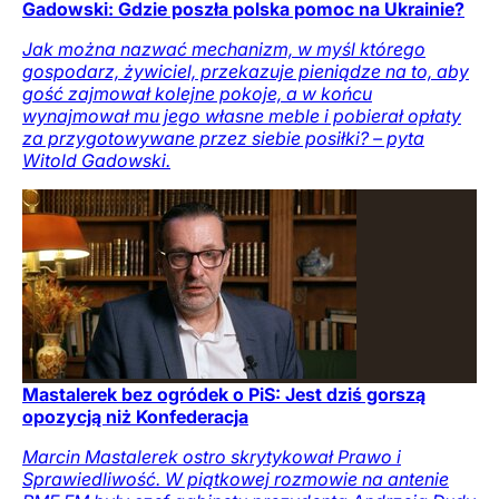
Gadowski: Gdzie poszła polska pomoc na Ukrainie?
Jak można nazwać mechanizm, w myśl którego
gospodarz, żywiciel, przekazuje pieniądze na to, aby
gość zajmował kolejne pokoje, a w końcu
wynajmował mu jego własne meble i pobierał opłaty
za przygotowywane przez siebie posiłki? – pyta
Witold Gadowski.
Mastalerek bez ogródek o PiS: Jest dziś gorszą
opozycją niż Konfederacja
Marcin Mastalerek ostro skrytykował Prawo i
Sprawiedliwość. W piątkowej rozmowie na antenie