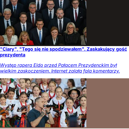
"Ciary", "Tego się nie spodziewałem". Zaskakujący gość
prezydenta
Występ rapera Eldo przed Pałacem Prezydenckim był
wielkim zaskoczeniem. Internet zalała fala komentarzy.