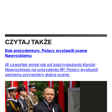
CZYTAJ TAKŻE
Rok prezydentury. Polacy wystawili ocenę
Nawrockiemu
W czwartek minął rok od zaprzysiężenia Karola
Nawrockiego na prezydenta RP. Polacy wystawili
swojemu przywódcy dobrą ocenę.