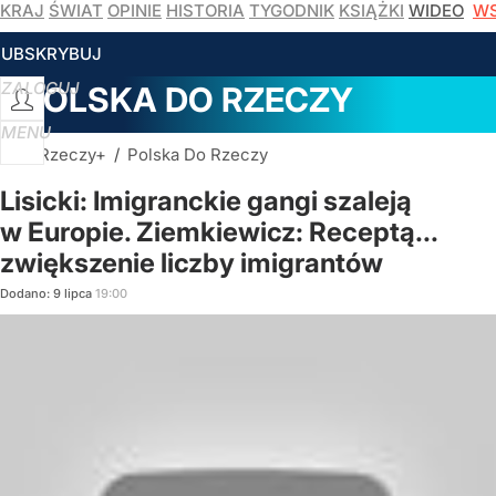
KRAJ
ŚWIAT
OPINIE
HISTORIA
TYGODNIK
KSIĄŻKI
WIDEO
WS
SUBSKRYBUJ
ZALOGUJ
POLSKA DO RZECZY
MENU
DoRzeczy+
/
Polska Do Rzeczy
Lisicki: Imigranckie gangi szaleją
w Europie. Ziemkiewicz: Receptą...
zwiększenie liczby imigrantów
Dodano:
9
lipca
19:00