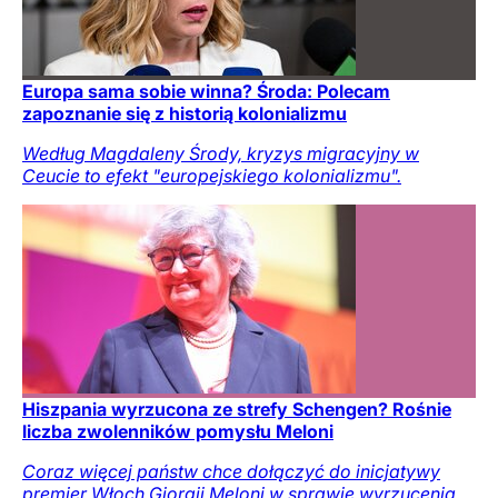
Europa sama sobie winna? Środa: Polecam
zapoznanie się z historią kolonializmu
Według Magdaleny Środy, kryzys migracyjny w
Ceucie to efekt "europejskiego kolonializmu".
Hiszpania wyrzucona ze strefy Schengen? Rośnie
liczba zwolenników pomysłu Meloni
Coraz więcej państw chce dołączyć do inicjatywy
premier Włoch Giorgii Meloni w sprawie wyrzucenia