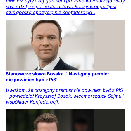
RMF FM były szef gabinetu prezydenta Andrzeja Dudy
stwierdził, że partia Jarosława Kaczyńskiego "jest
dziś gorszą opozycją niż Konfederacja".
Stanowcze słowa Bosaka. "Następny premier
nie powinien być z PiS"
Uważam, że następny premier nie powinien być z PiS
– powiedział Krzysztof Bosak, wicemarszałek Sejmu i
współlider Konfederacji.