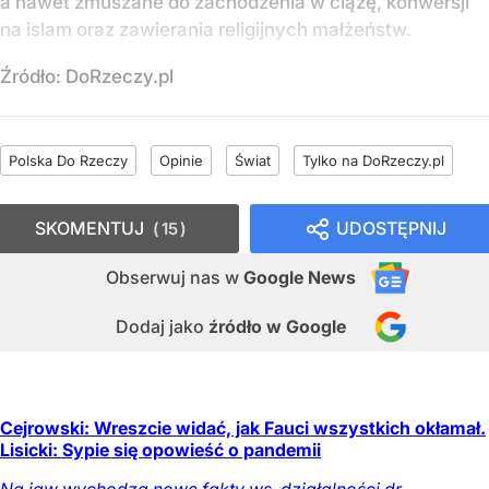
a nawet zmuszane do zachodzenia w ciążę, konwersji
na islam oraz zawierania religijnych małżeństw.
Źródło:
DoRzeczy.pl
Polska Do Rzeczy
Opinie
Świat
Tylko na DoRzeczy.pl
SKOMENTUJ
UDOSTĘPNIJ
15
Obserwuj nas
w
Google News
Dodaj jako
źródło w Google
Cejrowski: Wreszcie widać, jak Fauci wszystkich okłamał.
Lisicki: Sypie się opowieść o pandemii
Na jaw wychodzą nowe fakty ws. działalności dr.