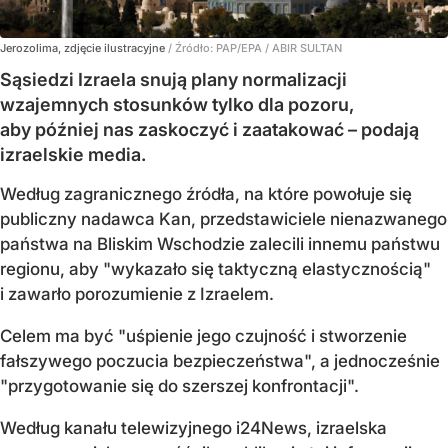
Jerozolima, zdjęcie ilustracyjne
/ Źródło:
PAP/EPA
/
ABIR SULTAN
Sąsiedzi Izraela snują plany normalizacji
wzajemnych stosunków tylko dla pozoru,
aby później nas zaskoczyć i zaatakować – podają
izraelskie media.
Według zagranicznego źródła, na które powołuje się
publiczny nadawca Kan, przedstawiciele nienazwanego
państwa na Bliskim Wschodzie zalecili innemu państwu
regionu, aby "wykazało się taktyczną elastycznością"
i zawarło porozumienie z Izraelem.
Celem ma być "uśpienie jego czujność i stworzenie
fałszywego poczucia bezpieczeństwa", a jednocześnie
"przygotowanie się do szerszej konfrontacji".
Według kanału telewizyjnego i24News, izraelska