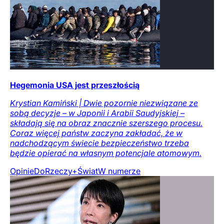
Hegemonia USA jest przeszłością
Krystian Kamiński | Dwie pozornie niezwiązane ze
sobą decyzje – w Japonii i Arabii Saudyjskiej –
składają się na obraz znacznie szerszego procesu.
Coraz więcej państw zaczyna zakładać, że w
nadchodzącym świecie bezpieczeństwo trzeba
będzie opierać na własnym potencjale atomowym.
Opinie
DoRzeczy+
Świat
W numerze