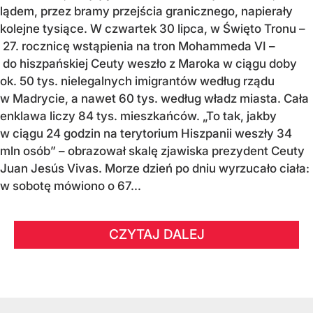
lądem, przez bramy przejścia granicznego, napierały
kolejne tysiące. W czwartek 30 lipca, w Święto Tronu –
27. rocznicę wstąpienia na tron Mohammeda VI –
do hiszpańskiej Ceuty weszło z Maroka w ciągu doby
ok. 50 tys. nielegalnych imigrantów według rządu
w Madrycie, a nawet 60 tys. według władz miasta. Cała
enklawa liczy 84 tys. mieszkańców. „To tak, jakby
w ciągu 24 godzin na terytorium Hiszpanii weszły 34
mln osób” – obrazował skalę zjawiska prezydent Ceuty
Juan Jesús Vivas. Morze dzień po dniu wyrzucało ciała:
w sobotę mówiono o 67...
CZYTAJ DALEJ