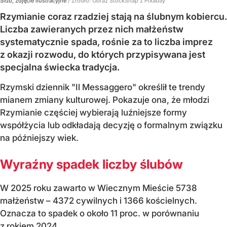
Ślub, zdjęcie ilustracyjne
/ Źródło:
Obraz StockSnap z Pixabay
Rzymianie coraz rzadziej stają na ślubnym kobiercu.
Liczba zawieranych przez nich małżeństw
systematycznie spada, rośnie za to liczba imprez
z okazji rozwodu, do których przypisywana jest
specjalna świecka tradycja.
Rzymski dziennik "Il Messaggero" określił te trendy
mianem zmiany kulturowej. Pokazuje ona, że młodzi
Rzymianie częściej wybierają luźniejsze formy
współżycia lub odkładają decyzję o formalnym związku
na późniejszy wiek.
Wyraźny spadek liczby ślubów
W 2025 roku zawarto w Wiecznym Mieście 5738
małżeństw – 4372 cywilnych i 1366 kościelnych.
Oznacza to spadek o około 11 proc. w porównaniu
z rokiem 2024.