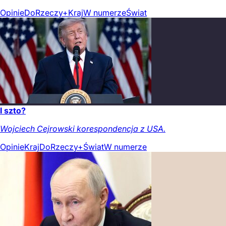
Opinie
DoRzeczy+
Kraj
W numerze
Świat
I szto?
Wojciech Cejrowski korespondencja z USA.
Opinie
Kraj
DoRzeczy+
Świat
W numerze