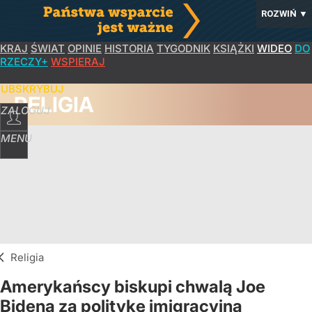
ROZWIŃ
▼
KRAJ
ŚWIAT
OPINIE
HISTORIA
TYGODNIK
KSIĄŻKI
WIDEO
DO
RZECZY+
WSPIERAJ
SUBSKRYBUJ
RELIGIA
ZALOGUJ
MENU
Religia
Amerykańscy biskupi chwalą Joe
Bidena za politykę imigracyjną