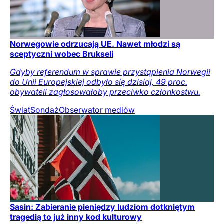
Norwegowie odrzucają UE. Nawet młodzi są
sceptyczni wobec Brukseli
Gdyby referendum w sprawie przystąpienia Norwegii
do Unii Europejskiej odbyło się dzisiaj, 49 proc.
obywateli zagłosowałoby przeciwko członkostwu.
Świat
Sondaż
Obserwator mediów
Sasin: Zabieranie pieniędzy ludziom dotkniętym
tragedią to już inny kod kulturowy