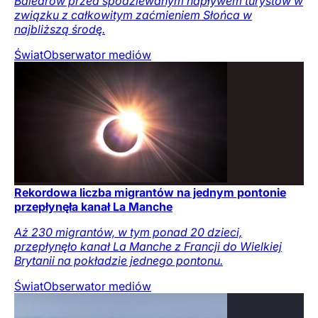
Balearów przed spodziewanym napływem turystów w
związku z całkowitym zaćmieniem Słońca w
najbliższą środę.
Świat
Obserwator mediów
Rekordowa liczba migrantów na jednym pontonie
przepłynęła kanał La Manche
Aż 230 migrantów, w tym ponad 20 dzieci,
przepłynęło kanał La Manche z Francji do Wielkiej
Brytanii na pokładzie jednego pontonu.
Świat
Obserwator mediów