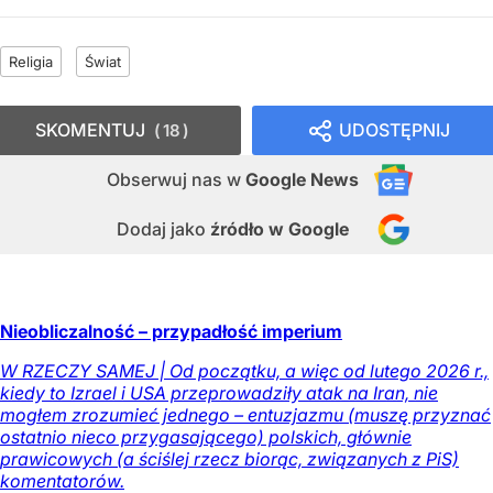
Religia
Świat
SKOMENTUJ
UDOSTĘPNIJ
18
Obserwuj nas
w
Google News
Dodaj jako
źródło w Google
Nieobliczalność – przypadłość imperium
W RZECZY SAMEJ | Od początku, a więc od lutego 2026 r.,
kiedy to Izrael i USA przeprowadziły atak na Iran, nie
mogłem zrozumieć jednego – entuzjazmu (muszę przyznać
ostatnio nieco przygasającego) polskich, głównie
prawicowych (a ściślej rzecz biorąc, związanych z PiS)
komentatorów.