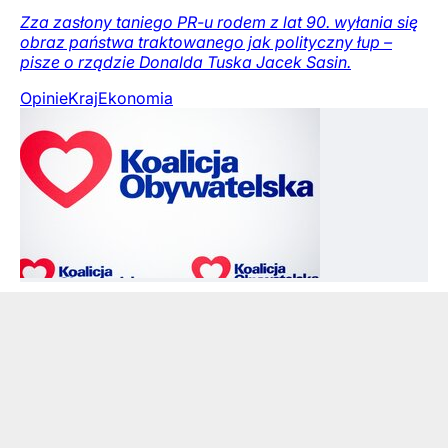
Zza zasłony taniego PR-u rodem z lat 90. wyłania się
obraz państwa traktowanego jak polityczny łup –
pisze o rządzie Donalda Tuska Jacek Sasin.
Opinie
Kraj
Ekonomia