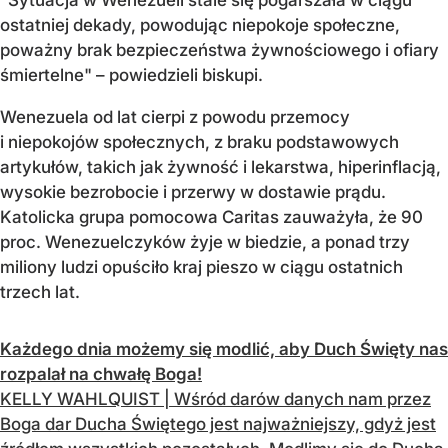
ostatniej dekady, powodując niepokoje społeczne,
poważny brak bezpieczeństwa żywnościowego i ofiary
śmiertelne" – powiedzieli biskupi.
Wenezuela od lat cierpi z powodu przemocy
i niepokojów społecznych, z braku podstawowych
artykułów, takich jak żywność i lekarstwa, hiperinflacją,
wysokie bezrobocie i przerwy w dostawie prądu.
Katolicka grupa pomocowa Caritas zauważyła, że 90
proc. Wenezuelczyków żyje w biedzie, a ponad trzy
miliony ludzi opuściło kraj pieszo w ciągu ostatnich
trzech lat.
Każdego dnia możemy się modlić, aby Duch Święty nas
rozpalał na chwałę Boga!
KELLY WAHLQUIST | Wśród darów danych nam przez
Boga dar Ducha Świętego jest najważniejszy, gdyż jest