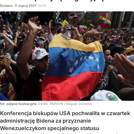
Dodano:
11
marca
2021
19:20
fot. zdjęcie ilustracyjne
Źródło:
PAP/EPA
/
Miguel Gutierrez
Konferencja biskupów USA pochwaliła w czwartek
administrację Bidena za przyznanie
Wenezuelczykom specjalnego statusu