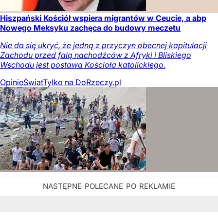
Hiszpański Kościół wspiera migrantów w Ceucie, a abp
Nowego Meksyku zachęca do budowy meczetu
Nie da się ukryć, że jedną z przyczyn obecnej kapitulacji
Zachodu przed falą nachodźców z Afryki i Bliskiego
Wschodu jest postawa Kościoła katolickiego.
Opinie
Świat
Tylko na DoRzeczy.pl