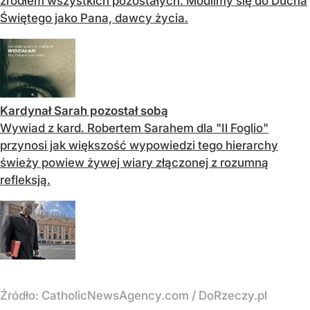
źródłem wszystkich pozostałych. Modlimy się do Ducha
Świętego jako Pana, dawcy życia.
Kardynał Sarah pozostał sobą
Wywiad z kard. Robertem Sarahem dla "Il Foglio"
przynosi jak większość wypowiedzi tego hierarchy
świeży powiew żywej wiary złączonej z rozumną
refleksją.
Źródło:
CatholicNewsAgency.com / DoRzeczy.pl