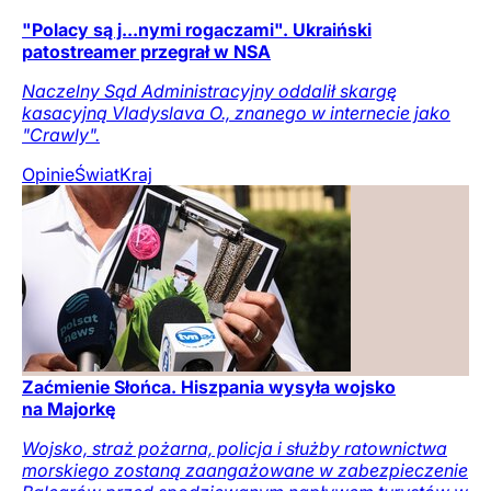
"Polacy są j...nymi rogaczami". Ukraiński
patostreamer przegrał w NSA
Naczelny Sąd Administracyjny oddalił skargę
kasacyjną Vladyslava O., znanego w internecie jako
"Crawly".
Opinie
Świat
Kraj
Zaćmienie Słońca. Hiszpania wysyła wojsko
na Majorkę
Wojsko, straż pożarna, policja i służby ratownictwa
morskiego zostaną zaangażowane w zabezpieczenie