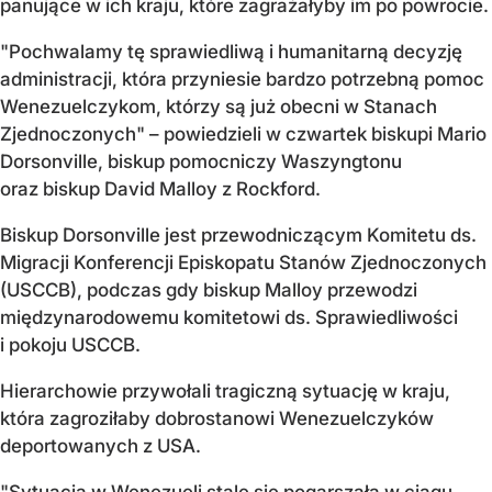
panujące w ich kraju, które zagrażałyby im po powrocie.
"Pochwalamy tę sprawiedliwą i humanitarną decyzję
administracji, która przyniesie bardzo potrzebną pomoc
Wenezuelczykom, którzy są już obecni w Stanach
Zjednoczonych" – powiedzieli w czwartek biskupi Mario
Dorsonville, biskup pomocniczy Waszyngtonu
oraz biskup David Malloy z Rockford.
Biskup Dorsonville jest przewodniczącym Komitetu ds.
Migracji Konferencji Episkopatu Stanów Zjednoczonych
(USCCB), podczas gdy biskup Malloy przewodzi
międzynarodowemu komitetowi ds. Sprawiedliwości
i pokoju USCCB.
Hierarchowie przywołali tragiczną sytuację w kraju,
która zagroziłaby dobrostanowi Wenezuelczyków
deportowanych z USA.
"Sytuacja w Wenezueli stale się pogarszała w ciągu