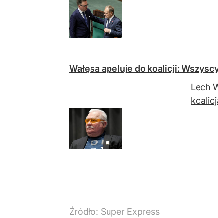
Wałęsa apeluje do koalicji: Wszysc
Lech W
koalic
Źródło:
Super Express