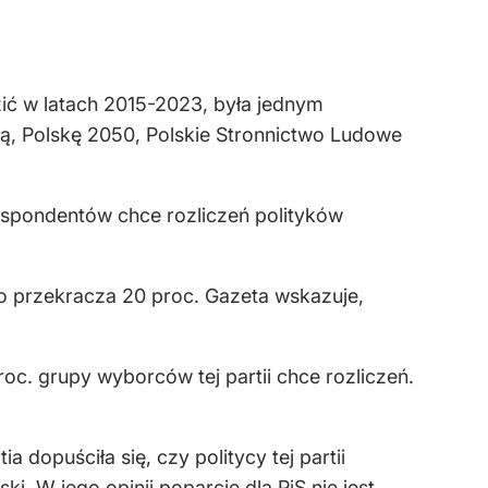
ić w latach 2015-2023, była jednym
ką, Polskę 2050, Polskie Stronnictwo Ludowe
respondentów chce rozliczeń polityków
co przekracza 20 proc. Gazeta wskazuje,
roc. grupy wyborców tej partii chce rozliczeń.
 dopuściła się, czy politycy tej partii
i. W jego opinii poparcie dla PiS nie jest