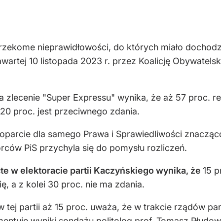
a rzekome nieprawidłowości, do których miało dochodz
wartej 10 listopada 2023 r. przez Koalicję Obywatels
na zlecenie "Super Expressu" wynika, że aż 57 proc. 
20 proc. jest przeciwnego zdania.
 poparcie dla samego Prawa i Sprawiedliwości znaczą
rców PiS przychyla się do pomysłu rozliczeń.
cte w elektoracie partii Kaczyńskiego wynika, że
15 p
, a z kolei 30 proc. nie ma zdania.
j partii aż 15 proc. uważa, że w trakcie rządów partia
entuje wyniki sondażu politolog prof. Tomasz Płudowsk