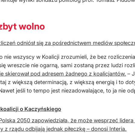
 zbyt wolno
zliczeń odniósł się za pośrednictwem mediów społec
bo nie wszyscy w Koalicji zrozumieli, że bez rozliczen
i się wreszcie nie ogarną, sami zostaną przez ludzi rozl
nie skierował pod adresem żadnego z koalicjantów.
– J
utaj z większą determinacją, z większą energią i to do
Nawet jeśli to tempo jest niezadowalające, to ja nie o
 koalicji o Kaczyńskiego
Polska 2050 zapowiedziała, że może wesprzeć lidera P
y z rządu odbijają jednak piłeczkę – donosi Interia.