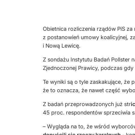
Obietnica rozliczenia rządów PiS z
z postanowień umowy koalicyjnej, za
i Nową Lewicę.
Z sondażu Instytutu Badań Pollster 
Zjednoczonej Prawicy, podczas gdy 
Te wyniki są o tyle zaskakujące, że
że to oznacza, że nawet część wybo
Z badań przeprowadzonych już str
i
45 proc. respondentów sprzeciwia się
– Wygląda na to, że wśród wyborców te
dopuścili się rzeczy karalnych
- kom