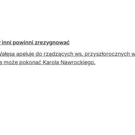
y inni powinni zrezygnować
ałęsa apeluje do rządzących ws. przyszłorocznych w
ja może pokonać Karola Nawrockiego.