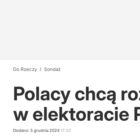
Do Rzeczy
/
Sondaż
Polacy chcą ro
w elektoracie 
Dodano:
5
grudnia
2024
17:33