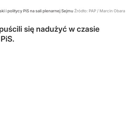
i i politycy PiS na sali plenarnej Sejmu
Źródło:
PAP
/
Marcin Obara
uścili się nadużyć w czasie
PiS.