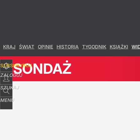
Udostępnij
7
Skomentuj
KRAJ
ŚWIAT
OPINIE
HISTORIA
TYGODNIK
KSIĄŻKI
WI
SONDAŻ
SUBSKRYBUJ
ZALOGUJ
SZUKAJ
MENU