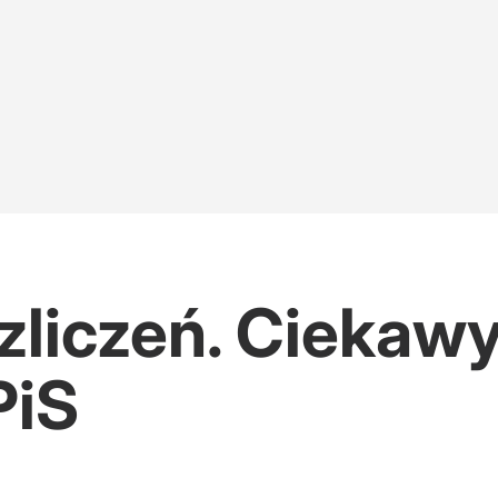
zliczeń. Ciekaw
PiS