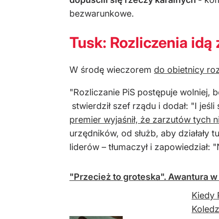
bezwarunkowe.
Tusk: Rozliczenia idą
W środę wieczorem
do obietnicy ro
"Rozliczanie PiS postępuje wolniej, 
stwierdził szef rządu i dodał: "I jeśl
premier wyjaśnił, że zarzutów tych 
urzędników, od służb, aby działały t
liderów – tłumaczył i zapowiedział: "
"Przecież to groteska". Awantura w
Kiedy 
Koledz