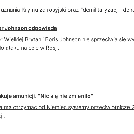
nania Krymu za rosyjski oraz "demilitaryzacji i dena
mier Johnson odpowiada
r Wielkiej Brytanii Boris Johnson nie sprzeciwia się w
do ataku na cele w Rosji.
kuje amunicji. "Nic się nie zmieniło"
a ma otrzymać od Niemiec systemy przeciwlotnicze Ge
ji.