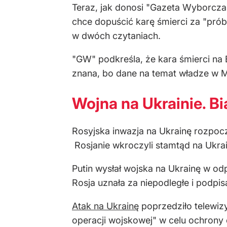
Teraz, jak donosi "Gazeta Wyborcza"
chce dopuścić karę śmierci za "pró
w dwóch czytaniach.
"GW" podkreśla, że kara śmierci na B
znana, bo dane na temat władze w Mi
Wojna na Ukrainie. Bi
Rosyjska inwazja na Ukrainę rozpocz
Rosjanie wkroczyli stamtąd na Ukra
Putin wysłał wojska na Ukrainę w o
Rosja uznała za niepodległe i podp
Atak na Ukrainę
poprzedziło telewizy
operacji wojskowej" w celu ochrony 