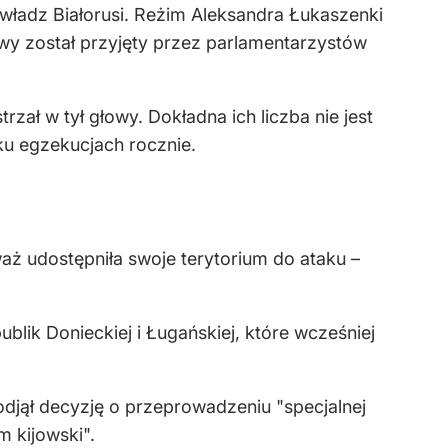
 władz Białorusi. Reżim Aleksandra Łukaszenki
wy został przyjęty przez parlamentarzystów
rzał w tył głowy. Dokładna ich liczba nie jest
ku egzekucjach rocznie.
waż udostępniła swoje terytorium do ataku –
ik Donieckiej i Ługańskiej, które wcześniej
odjął decyzję o przeprowadzeniu "specjalnej
m kijowski".