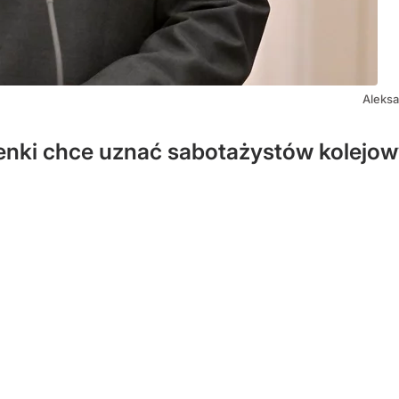
Aleksa
nki chce uznać sabotażystów kolejowyc