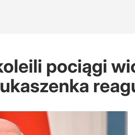
koleili pociągi w
Łukaszenka reag