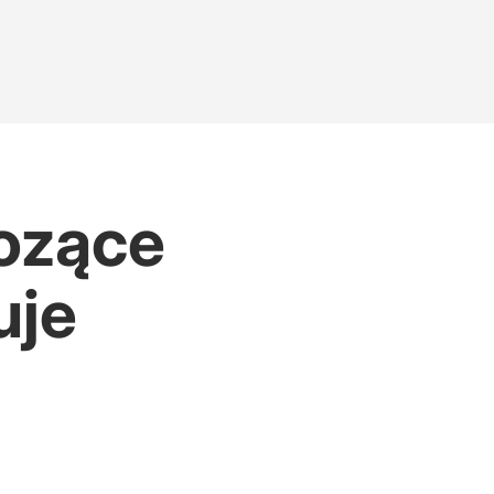
iozące
uje