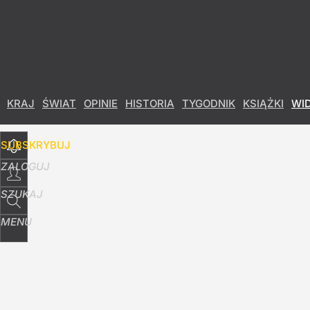
Udostępnij
0
Skomentuj
KRAJ
ŚWIAT
OPINIE
HISTORIA
TYGODNIK
KSIĄŻKI
WI
SUBSKRYBUJ
ZALOGUJ
SZUKAJ
MENU