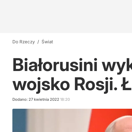
Do Rzeczy
/
Świat
Białorusini wy
wojsko Rosji. 
Dodano:
27
kwietnia
2022
18:20