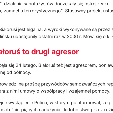
, działania sabotażystów doczekały się ostrej reakcji
bę zamachu terrorystycznego". Stosowny projekt usta
iałorusi jest legalna, a wyroki wykonywane są przez st
ńsku udostępniły ostatni raz w 2006 r. Mówi się o kil
ałoruś to drugi agresor
ęła się 24 lutego. Białoruś też jest agresorem, ponie
inę od północy.
dpowiedzi na prośbę przywódców samozwańczych republ
isała z nimi umowy o współpracy i wzajemnej pomocy.
jne wystąpienie Putina, w którym poinformował, że p
osób "cierpiących nadużycia i ludobójstwo przez reżi