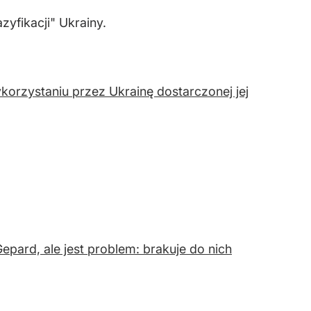
zyfikacji" Ukrainy.
ykorzystaniu przez Ukrainę dostarczonej jej
pard, ale jest problem: brakuje do nich