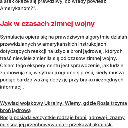
a atak okaże się prawdziwy, co wtedy powiesz
Amerykanom?".
Jak w czasach zimnej wojny
Symulacja opiera się na prawdziwym algorytmie działań
przewidzianych w amerykańskich instrukcjach
dotyczących reakcji na użycie broni jądrowej, których
treść niewiele zmieniła się od czasów zimnej wojny.
Celem tego eksperymentu jest sprawdzenie, jak ludzie
zachowują się w sytuacji ogromnej presji, kiedy muszą
podjąć bardzo ważną decyzję przy braku niezbędnych
informacji.
Wywiad wojskowy Ukrainy: Wiemy, gdzie Rosja trzyma
broń jądrową
Rosja posiada wszystkie rodzaje broni jądrowej, znamy
miejsca jej przechowywania – przekazał ukraiński