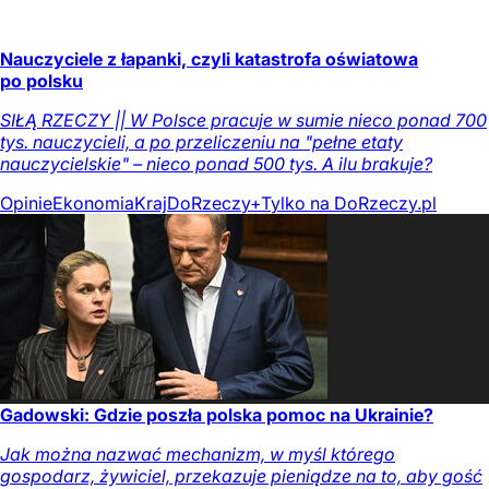
Nauczyciele z łapanki, czyli katastrofa oświatowa
po polsku
SIŁĄ RZECZY || W Polsce pracuje w sumie nieco ponad 700
tys. nauczycieli, a po przeliczeniu na "pełne etaty
nauczycielskie" – nieco ponad 500 tys. A ilu brakuje?
Opinie
Ekonomia
Kraj
DoRzeczy+
Tylko na DoRzeczy.pl
Gadowski: Gdzie poszła polska pomoc na Ukrainie?
Jak można nazwać mechanizm, w myśl którego
gospodarz, żywiciel, przekazuje pieniądze na to, aby gość