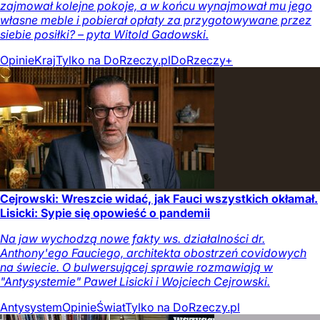
zajmował kolejne pokoje, a w końcu wynajmował mu jego
własne meble i pobierał opłaty za przygotowywane przez
siebie posiłki? – pyta Witold Gadowski.
Opinie
Kraj
Tylko na DoRzeczy.pl
DoRzeczy+
Cejrowski: Wreszcie widać, jak Fauci wszystkich okłamał.
Lisicki: Sypie się opowieść o pandemii
Na jaw wychodzą nowe fakty ws. działalności dr.
Anthony'ego Fauciego, architekta obostrzeń covidowych
na świecie. O bulwersującej sprawie rozmawiają w
"Antysystemie" Paweł Lisicki i Wojciech Cejrowski.
Antysystem
Opinie
Świat
Tylko na DoRzeczy.pl