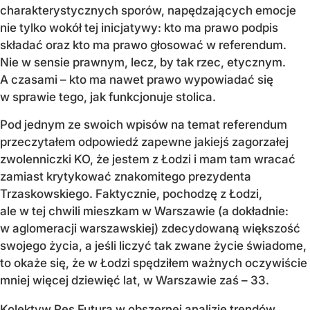
charakterystycznych sporów, napędzających emocje
nie tylko wokół tej inicjatywy: kto ma prawo podpis
składać oraz kto ma prawo głosować w referendum.
Nie w sensie prawnym, lecz, by tak rzec, etycznym.
A czasami – kto ma nawet prawo wypowiadać się
w sprawie tego, jak funkcjonuje stolica.
Pod jednym ze swoich wpisów na temat referendum
przeczytałem odpowiedź zapewne jakiejś zagorzałej
zwolenniczki KO, że jestem z Łodzi i mam tam wracać
zamiast krytykować znakomitego prezydenta
Trzaskowskiego. Faktycznie, pochodzę z Łodzi,
ale w tej chwili mieszkam w Warszawie (a dokładnie:
w aglomeracji warszawskiej) zdecydowaną większość
swojego życia, a jeśli liczyć tak zwane życie świadome,
to okaże się, że w Łodzi spędziłem ważnych oczywiście
mniej więcej dziewięć lat, w Warszawie zaś – 33.
Kolektyw Res Futura w obszernej analizie trendów