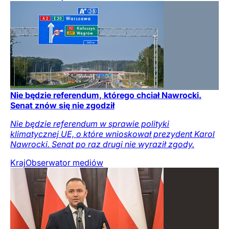
Nie będzie referendum, którego chciał Nawrocki.
Senat znów się nie zgodził
Nie będzie referendum w sprawie polityki
klimatycznej UE, o które wnioskował prezydent Karol
Nawrocki. Senat po raz drugi nie wyraził zgody.
Kraj
Obserwator mediów