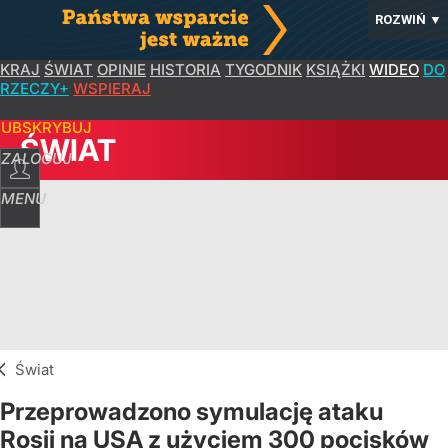
ROZWIŃ
▼
KRAJ
ŚWIAT
OPINIE
HISTORIA
TYGODNIK
KSIĄŻKI
WIDEO
DO
RZECZY+
WSPIERAJ
SUBSKRYBUJ
ŚWIAT
ZALOGUJ
MENU
Świat
Przeprowadzono symulację ataku
Rosji na USA z użyciem 300 pocisków