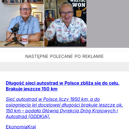
Długość sieci autostrad w Polsce zbliża się do celu.
Brakuje jeszcze 150 km
Sieć autostrad w Polsce liczy 1950 km, a do
osiągnięcia jej docelowej długości brakuje jeszcze ok.
150 km – podała Główna Dyrekcja Dróg Krajowych i
Autostrad (GDDKiA).
Ekonomia
Kraj