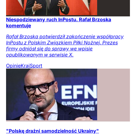
Niespodziewany ruch InPostu. Rafał Brzoska
komentuje
Rafał Brzoska potwierdził zakończenie współpracy
InPostu z Polskim Związkiem Piłki Nożnej. Prezes
firmy odniósł się do sprawy we wpisie
opublikowanym w serwisie X.
Opinie
Kraj
Sport
"Polskę drażni samodzielność Ukrainy"