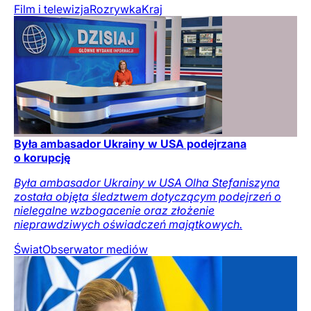
Film i telewizja
Rozrywka
Kraj
Była ambasador Ukrainy w USA podejrzana
o korupcję
Była ambasador Ukrainy w USA Olha Stefaniszyna
została objęta śledztwem dotyczącym podejrzeń o
nielegalne wzbogacenie oraz złożenie
nieprawdziwych oświadczeń majątkowych.
Świat
Obserwator mediów