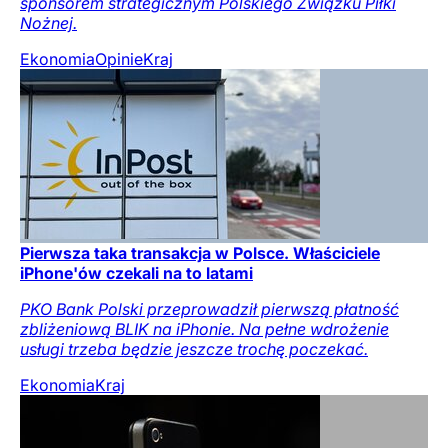
sponsorem strategicznym Polskiego Związku Piłki
Nożnej.
Ekonomia
Opinie
Kraj
Pierwsza taka transakcja w Polsce. Właściciele
iPhone'ów czekali na to latami
PKO Bank Polski przeprowadził pierwszą płatność
zbliżeniową BLIK na iPhonie. Na pełne wdrożenie
usługi trzeba będzie jeszcze trochę poczekać.
Ekonomia
Kraj