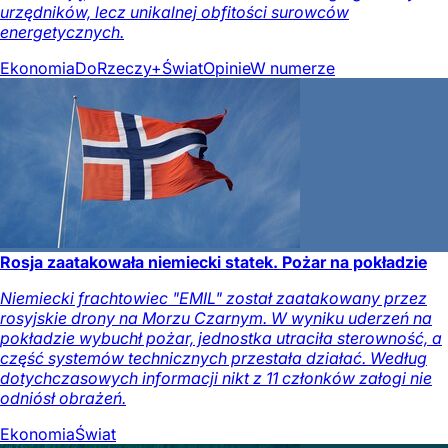
urzędników, lecz unikalnej obfitości surowców
energetycznych.
Ekonomia
DoRzeczy+
Świat
Opinie
W numerze
Rosja zaatakowała niemiecki statek. Pożar na pokładzie
Niemiecki frachtowiec "EMIL" został zaatakowany przez
rosyjskie drony na Morzu Czarnym. W wyniku uderzeń na
pokładzie wybuchł pożar, jednostka utraciła sterowność, a
część systemów technicznych przestała działać. Według
dotychczasowych informacji nikt z 11 członków załogi nie
odniósł obrażeń.
Ekonomia
Świat