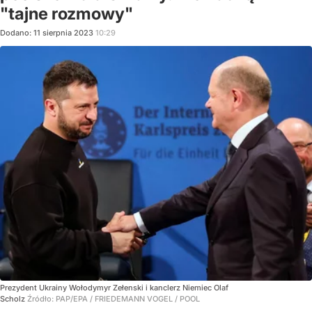
"tajne rozmowy"
Dodano:
11
sierpnia
2023
10:29
Prezydent Ukrainy Wołodymyr Zełenski i kanclerz Niemiec Olaf
Scholz
Źródło:
PAP/EPA
/
FRIEDEMANN VOGEL / POOL