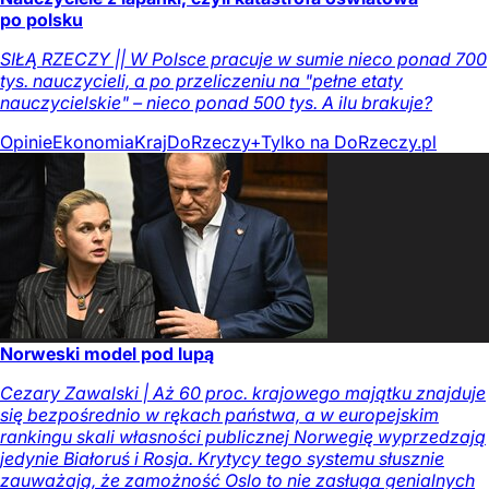
po polsku
SIŁĄ RZECZY || W Polsce pracuje w sumie nieco ponad 700
tys. nauczycieli, a po przeliczeniu na "pełne etaty
nauczycielskie" – nieco ponad 500 tys. A ilu brakuje?
Opinie
Ekonomia
Kraj
DoRzeczy+
Tylko na DoRzeczy.pl
Norweski model pod lupą
Cezary Zawalski | Aż 60 proc. krajowego majątku znajduje
się bezpośrednio w rękach państwa, a w europejskim
rankingu skali własności publicznej Norwegię wyprzedzają
jedynie Białoruś i Rosja. Krytycy tego systemu słusznie
zauważają, że zamożność Oslo to nie zasługa genialnych