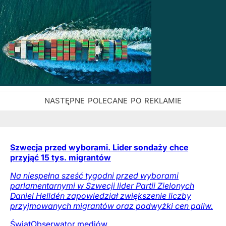
Szwecja przed wyborami. Lider sondaży chce
przyjąć 15 tys. migrantów
Na niespełna sześć tygodni przed wyborami
parlamentarnymi w Szwecji lider Partii Zielonych
Daniel Helldén zapowiedział zwiększenie liczby
przyjmowanych migrantów oraz podwyżki cen paliw.
Świat
Obserwator mediów