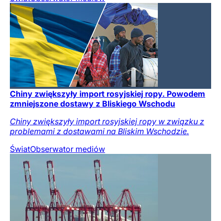
Chiny zwiększyły import rosyjskiej ropy. Powodem
zmniejszone dostawy z Bliskiego Wschodu
Chiny zwiększyły import rosyjskiej ropy w związku z
problemami z dostawami na Bliskim Wschodzie.
Świat
Obserwator mediów