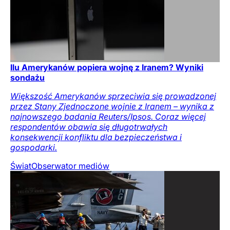
Ilu Amerykanów popiera wojnę z Iranem? Wyniki
sondażu
Większość Amerykanów sprzeciwia się prowadzonej
przez Stany Zjednoczone wojnie z Iranem – wynika z
najnowszego badania Reuters/Ipsos. Coraz więcej
respondentów obawia się długotrwałych
konsekwencji konfliktu dla bezpieczeństwa i
gospodarki.
Świat
Obserwator mediów