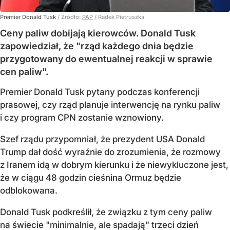
Premier Donald Tusk
/ Źródło:
PAP
/
Radek Pietruszka
Ceny paliw dobijają kierowców. Donald Tusk
zapowiedział, że "rząd każdego dnia będzie
przygotowany do ewentualnej reakcji w sprawie
cen paliw".
Premier Donald Tusk pytany podczas konferencji
prasowej, czy rząd planuje interwencję na rynku paliw
i czy program CPN zostanie wznowiony.
Szef rządu przypomniał, że prezydent USA Donald
Trump dał dość wyraźnie do zrozumienia, że rozmowy
z Iranem idą w dobrym kierunku i że niewykluczone jest,
że w ciągu 48 godzin cieśnina Ormuz będzie
odblokowana.
Donald Tusk podkreślił, że związku z tym ceny paliw
na świecie "minimalnie, ale spadają" trzeci dzień