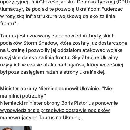
opozycyjnej Unii Chrześcijańsko-Demokratycznej (CDU)
tłumaczył, że pociski te pozwolą Ukraińcom "uderzać
w rosyjską infrastrukturę wojskową daleko za linią
frontu".
Taurus jest uznawany za odpowiednik brytyjskich
pocisków Storm Shadow, które zostały już dostarczone
na Ukrainę i pozwoliły jej oddziałom atakować wojska
rosyjskie daleko za linią frontu. Siły Zbrojne Ukrainy
użyły ich w czasie ataku na Ługańsk, który wcześniej
był poza zasięgiem rażenia strony ukraińskiej.
Minister obrony Niemiec odmówił Ukrainie. "Nie
ma pilnej potrzeby"
Niemiecki minister obrony Boris Pistorius ponownie
wypowiedział się przeciwko dostawie pocisków
manewrujących Taurus na Ukrainę.