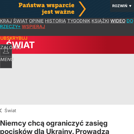
ROZWIŃ
▼
KRAJ
ŚWIAT
OPINIE
HISTORIA
TYGODNIK
KSIĄŻKI
WIDEO
DO
RZECZY+
WSPIERAJ
SUBSKRYBUJ
ŚWIAT
ZALOGUJ
MENU
Świat
Niemcy chcą ograniczyć zasięg
pocisków dla Ukrainy. Prowadzą