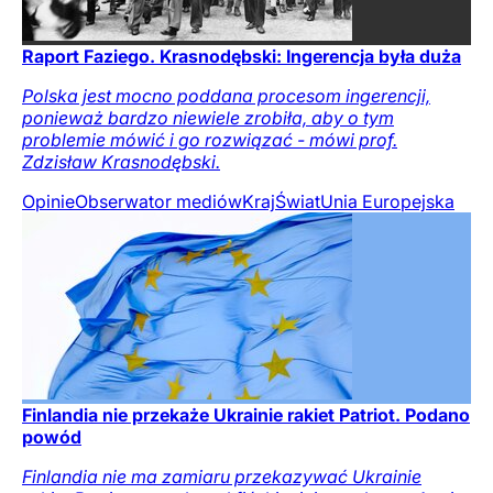
Raport Faziego. Krasnodębski: Ingerencja była duża
Polska jest mocno poddana procesom ingerencji,
ponieważ bardzo niewiele zrobiła, aby o tym
problemie mówić i go rozwiązać - mówi prof.
Zdzisław Krasnodębski.
Opinie
Obserwator mediów
Kraj
Świat
Unia Europejska
Finlandia nie przekaże Ukrainie rakiet Patriot. Podano
powód
Finlandia nie ma zamiaru przekazywać Ukrainie