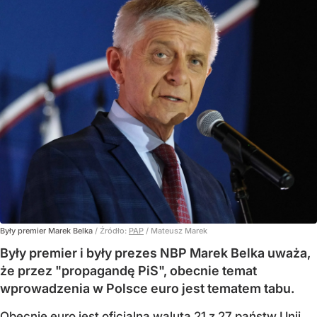
Były premier Marek Belka
/ Źródło:
PAP
/
Mateusz Marek
Były premier i były prezes NBP Marek Belka uważa,
że przez "propagandę PiS", obecnie temat
wprowadzenia w Polsce euro jest tematem tabu.
Obecnie euro jest oficjalną walutą 21 z 27 państw Unii