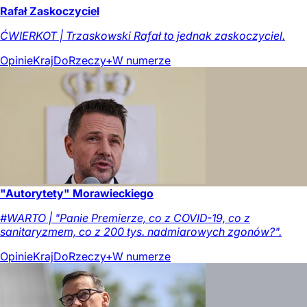
Rafał Zaskoczyciel
ĆWIERKOT | Trzaskowski Rafał to jednak zaskoczyciel.
Opinie
Kraj
DoRzeczy+
W numerze
"Autorytety" Morawieckiego
#WARTO | "Panie Premierze, co z COVID-19, co z
sanitaryzmem, co z 200 tys. nadmiarowych zgonów?".
Opinie
Kraj
DoRzeczy+
W numerze