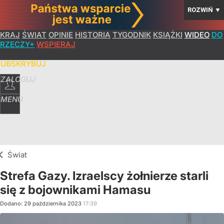
ROZWIŃ
▼
KRAJ
ŚWIAT
OPINIE
HISTORIA
TYGODNIK
KSIĄŻKI
WIDEO
DO
RZECZY+
WSPIERAJ
SUBSKRYBUJ
ZALOGUJ
MENU
Świat
Strefa Gazy. Izraelscy żołnierze starli
się z bojownikami Hamasu
Dodano:
29
października
2023
17:39