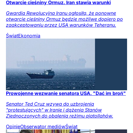
Otwarcie cieśniny Ormuz. Iran stawia warunki
Gwardia Rewolucyjna Iranu ogłosiła, że ponowne
otwarcie cieśniny Ormuz będzie możliwe dopiero po
zaakceptowaniu przez USA warunków Teheranu.
Świat
Ekonomia
Prowojenne wezwanie senatora USA. "Dać im broń"
Senator Ted Cruz wzywa do uzbrojenia
"protestujących" w Iranie i dążenia Stanów
Zjednoczonych do obalenia reżimu ajatollahów.
Opinie
Obserwator mediów
Świat