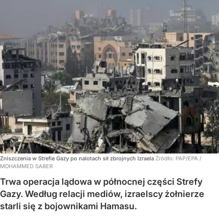
Zniszczenia w Strefie Gazy po nalotach sił zbrojnych Izraela
Źródło:
PAP/EPA
/
MOHAMMED SABER
Trwa operacja lądowa w północnej części Strefy
Gazy. Według relacji mediów, izraelscy żołnierze
starli się z bojownikami Hamasu.