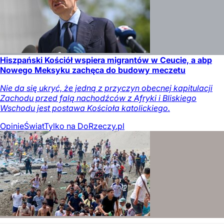
Hiszpański Kościół wspiera migrantów w Ceucie, a abp
Nowego Meksyku zachęca do budowy meczetu
Nie da się ukryć, że jedną z przyczyn obecnej kapitulacji
Zachodu przed falą nachodźców z Afryki i Bliskiego
Wschodu jest postawa Kościoła katolickiego.
Opinie
Świat
Tylko na DoRzeczy.pl