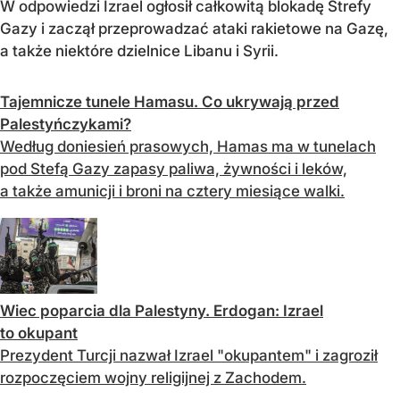
W odpowiedzi Izrael ogłosił całkowitą blokadę Strefy
Gazy i zaczął przeprowadzać ataki rakietowe na Gazę,
a także niektóre dzielnice Libanu i Syrii.
Tajemnicze tunele Hamasu. Co ukrywają przed
Palestyńczykami?
Według doniesień prasowych, Hamas ma w tunelach
pod Stefą Gazy zapasy paliwa, żywności i leków,
a także amunicji i broni na cztery miesiące walki.
Wiec poparcia dla Palestyny. Erdogan: Izrael
to okupant
Prezydent Turcji nazwał Izrael "okupantem" i zagroził
rozpoczęciem wojny religijnej z Zachodem.