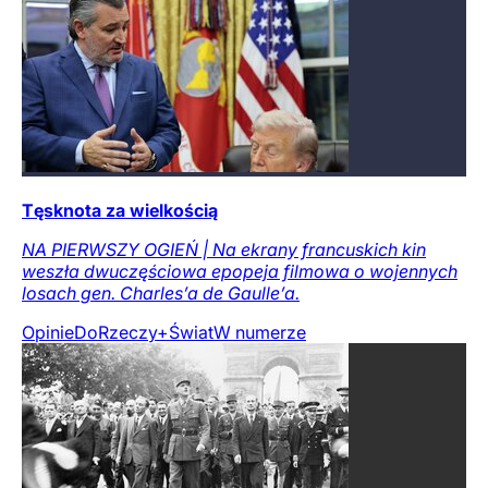
Tęsknota za wielkością
NA PIERWSZY OGIEŃ | Na ekrany francuskich kin
weszła dwuczęściowa epopeja filmowa o wojennych
losach gen. Charles’a de Gaulle’a.
Opinie
DoRzeczy+
Świat
W numerze