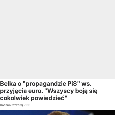
Belka o "propagandzie PiS" ws.
przyjęcia euro. "Wszyscy boją się
cokolwiek powiedzieć"
Dodano:
wczoraj
21:15