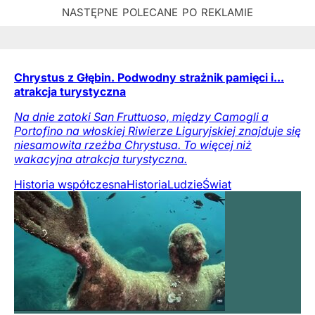
Chrystus z Głębin. Podwodny strażnik pamięci i...
atrakcja turystyczna
Na dnie zatoki San Fruttuoso, między Camogli a
Portofino na włoskiej Riwierze Liguryjskiej znajduje się
niesamowita rzeźba Chrystusa. To więcej niż
wakacyjna atrakcja turystyczna.
Historia współczesna
Historia
Ludzie
Świat