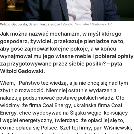
Witold Gadowski, dziennikarz śledczy
/ Źródło:
YouTube
/
GadowskiTV
Jak można nazwać mechanizm, w myśl którego
gospodarz, żywiciel, przekazuje pieniądze na to,
aby gość zajmował kolejne pokoje, a w końcu
wynajmował mu jego własne meble i pobierał opłaty
za przygotowywane przez siebie posiłki? – pyta
Witold Gadowski.
Wiem, i Państwo też wiedzą, a ja nie chcę się nad tym
zbytnio rozwodzić. Niemniej ostatnie wydarzenia
nakazują podsumować postawę polskich władz. Oto
widzimy, że firma Coal Energy, ukraińska firma Coal
Energy, chce wydobywać na Śląsku węgiel koksujący
i węgiel energetyczny, twierdząc, że opłaci jej się to,
co nie opłaca się Polsce. Szef tej firmy, pan Wiśniewski,