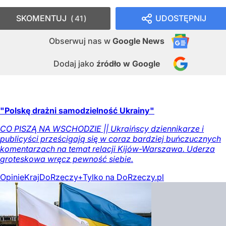
SKOMENTUJ
UDOSTĘPNIJ
41
Obserwuj nas
w
Google News
Dodaj jako
źródło w Google
"Polskę drażni samodzielność Ukrainy"
CO PISZĄ NA WSCHODZIE || Ukraińscy dziennikarze i
publicyści prześcigają się w coraz bardziej buńczucznych
komentarzach na temat relacji Kijów-Warszawa. Uderza
groteskowa wręcz pewność siebie.
Opinie
Kraj
DoRzeczy+
Tylko na DoRzeczy.pl