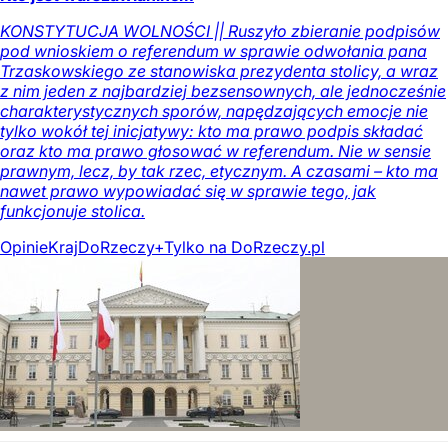
KONSTYTUCJA WOLNOŚCI || Ruszyło zbieranie podpisów
pod wnioskiem o referendum w sprawie odwołania pana
Trzaskowskiego ze stanowiska prezydenta stolicy, a wraz
z nim jeden z najbardziej bezsensownych, ale jednocześnie
charakterystycznych sporów, napędzających emocje nie
tylko wokół tej inicjatywy: kto ma prawo podpis składać
oraz kto ma prawo głosować w referendum. Nie w sensie
prawnym, lecz, by tak rzec, etycznym. A czasami – kto ma
nawet prawo wypowiadać się w sprawie tego, jak
funkcjonuje stolica.
Opinie
Kraj
DoRzeczy+
Tylko na DoRzeczy.pl