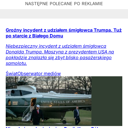
Groźny incydent z udziałem śmigłowca Trumpa. Tuż
po starcie z Białego Domu
Niebezpieczny incydent z udziałem śmigłowca
Donalda Trumpa. Maszyna z prezydentem USA na
pokładzie znalazła się zbyt blisko pasażerskiego
samolotu.
Świat
Obserwator mediów