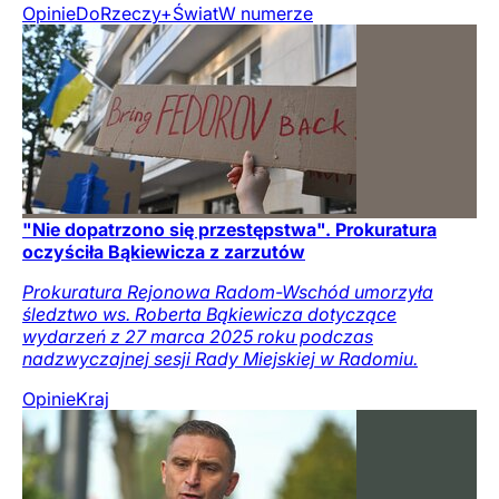
Opinie
DoRzeczy+
Świat
W numerze
"Nie dopatrzono się przestępstwa". Prokuratura
oczyściła Bąkiewicza z zarzutów
Prokuratura Rejonowa Radom-Wschód umorzyła
śledztwo ws. Roberta Bąkiewicza dotyczące
wydarzeń z 27 marca 2025 roku podczas
nadzwyczajnej sesji Rady Miejskiej w Radomiu.
Opinie
Kraj