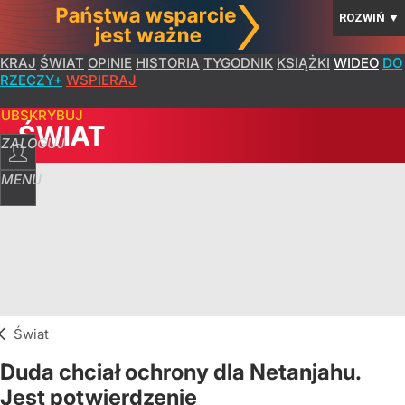
ROZWIŃ
▼
KRAJ
ŚWIAT
OPINIE
HISTORIA
TYGODNIK
KSIĄŻKI
WIDEO
DO
RZECZY+
WSPIERAJ
SUBSKRYBUJ
ŚWIAT
ZALOGUJ
MENU
Świat
Duda chciał ochrony dla Netanjahu.
Jest potwierdzenie