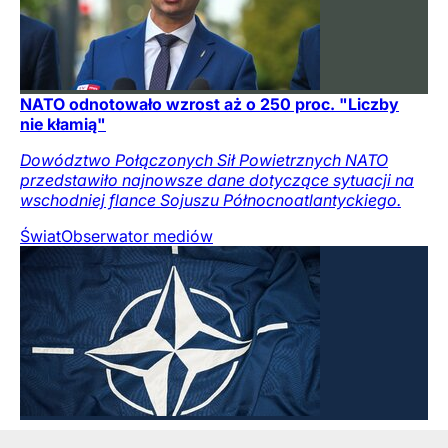
NATO odnotowało wzrost aż o 250 proc. "Liczby
nie kłamią"
Dowództwo Połączonych Sił Powietrznych NATO
przedstawiło najnowsze dane dotyczące sytuacji na
wschodniej flance Sojuszu Północnoatlantyckiego.
Świat
Obserwator mediów