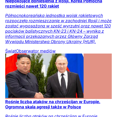
Niepokojące doniesienia z Rosji. Korea Północna
rozmieści nawet 120 rakiet
Północnokoreańska jednostka wojsk rakietowych
rozpoczęła rozmieszczanie w zachodniej Rosji i może
zostać wyposażona w sześć wyrzutni oraz nawet 120
pocisków balistycznych KN-23 i KN-24 – wynika z
informacji przekazanych przez Główny Zarząd
Wywiadu Ministerstwa Obrony Ukrainy (HUR).
Świat
Obserwator mediów
Rośnie liczba ataków na chrześcijan w Europie.
Ogromna skala agresji także w Polsce
Rośnie liczba ataków na chrześcijan w Europie.