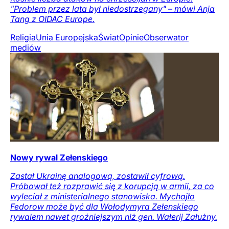
"Problem przez lata był niedostrzegany" – mówi Anja
Tang z OIDAC Europe.
Religia
Unia Europejska
Świat
Opinie
Obserwator
mediów
Nowy rywal Zełenskiego
Zastał Ukrainę analogową, zostawił cyfrową.
Próbował też rozprawić się z korupcją w armii, za co
wyleciał z ministerialnego stanowiska. Mychajło
Fedorow może być dla Wołodymyra Zełenskiego
rywalem nawet groźniejszym niż gen. Wałerij Załużny.