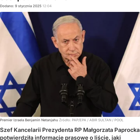
Dodano:
9
stycznia
2025
12:04
Premier Izraela Benjamin Netanjahu
Źródło:
PAP/EPA
/
ABIR SULTAN / POOL
Szef Kancelarii Prezydenta RP Małgorzata Paprocka
potwierdziła informacje prasowe o liście, jaki