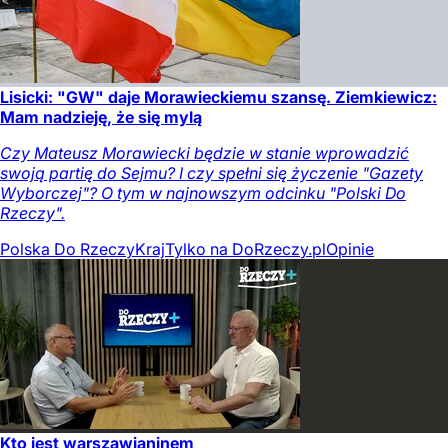
Lisicki: "GW" daje Morawieckiemu szansę. Ziemkiewicz:
Mam nadzieję, że się mylą
Czy Mateusz Morawiecki będzie w stanie wprowadzić
swoją partię do Sejmu? I czy spełni się życzenie "Gazety
Wyborczej"? O tym w najnowszym odcinku "Polski Do
Rzeczy".
Polska Do Rzeczy
Kraj
Tylko na DoRzeczy.pl
Opinie
Kto jest warszawianinem