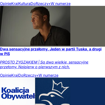
Opinie
Kraj
Kultura
DoRzeczy+
W numerze
Dwa sensacyjne przełomy. Jeden w partii Tuska, a drugi
w PiS
PROSTO ZYGZAKIEM | Są dwa wielkie, sensacyjne
przełomy. Najpierw o pierwszym z nich.
Opinie
Kraj
DoRzeczy+
W numerze