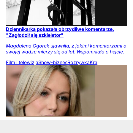
Dziennikarka pokazała obrzydliwe komentarze.
"Zagłodził się szkieletor"
Magdalena Ogórek ujawniła, z jakimi komentarzami o
swojej wadze mierzy się od lat. Wspomniała o hejcie.
Film i telewizja
Show-biznes
Rozrywka
Kraj