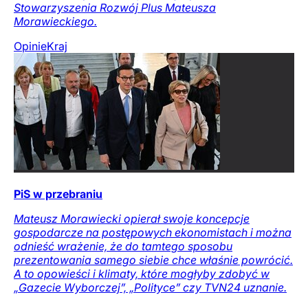
Stowarzyszenia Rozwój Plus Mateusza
Morawieckiego.
Opinie
Kraj
PiS w przebraniu
Mateusz Morawiecki opierał swoje koncepcje
gospodarcze na postępowych ekonomistach i można
odnieść wrażenie, że do tamtego sposobu
prezentowania samego siebie chce właśnie powrócić.
A to opowieści i klimaty, które mogłyby zdobyć w
„Gazecie Wyborczej”, „Polityce” czy TVN24 uznanie.