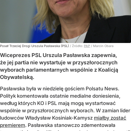
Poseł Trzeciej Drogi Urszula Pasławska (PSL)
/ Źródło:
PAP
/
Marcin Obara
Wiceprezes PSL Urszula Pasławska zapewnia,
że jej partia nie wystartuje w przyszłorocznych
wyborach parlamentarnych wspólnie z Koalicją
Obywatelską.
Pasławska była w niedzielę gościem Polsatu News.
Polityk komentowała ostatnie medialne doniesienia,
według których KO i PSL mają mogą wystartować
wspólnie w przyszłorocznych wyborach. W zamian lider
ludowców Władysław Kosiniak-Kamysz
miałby zostać
premierem
. Pasławska stanowczo zdementowała