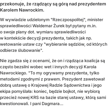
przekonuje, że rządzący są górą nad prezydentem
Karolem Nawrockim.
W wywiadzie udzielonym "Rzeczpospolitej", minister
sprawiedliwości Waldemar Żurek był pytany m.in.
o swoje plany dot. wymiaru sprawiedliwości
w kontekście decyzji prezydenta, takich jak np.
wetowanie ustaw czy "wybieranie sędziów, od których
odbierze ślubowanie".
Nie zgadza się z ocenami, że on i rządząca koalicja są
często bezsilni wobec wet i innych decyzji Karola
Nawrockiego. "To my ogrywamy prezydenta, tylko
metodami zgodnymi z prawem. Prezydent zawetował
dobrą ustawę o Krajowej Radzie Sądownictwa i jego
ekipa pomyślała: koniec, będzie bojkot, nie wybiorą
przecież nowej KRS na bazie starej ustawy, którą sami
kwestionowali. I pani Dagmara...