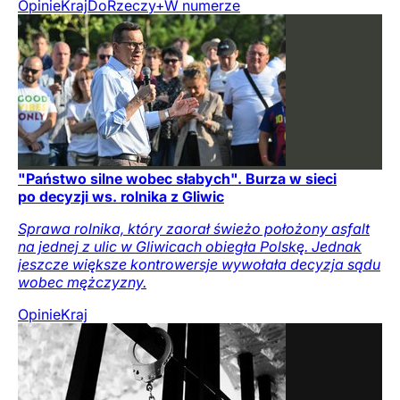
Opinie
Kraj
DoRzeczy+
W numerze
"Państwo silne wobec słabych". Burza w sieci
po decyzji ws. rolnika z Gliwic
Sprawa rolnika, który zaorał świeżo położony asfalt
na jednej z ulic w Gliwicach obiegła Polskę. Jednak
jeszcze większe kontrowersje wywołała decyzja sądu
wobec mężczyzny.
Opinie
Kraj