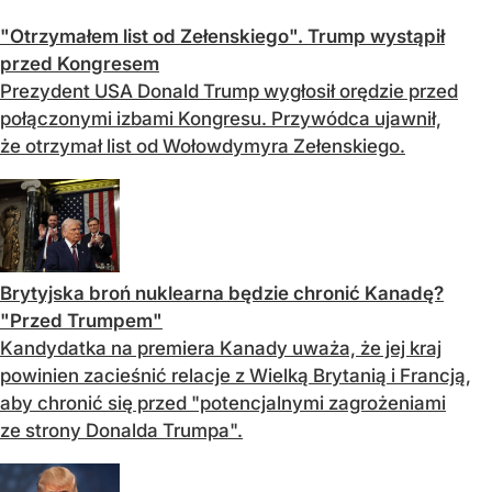
"Otrzymałem list od Zełenskiego". Trump wystąpił
przed Kongresem
Prezydent USA Donald Trump wygłosił orędzie przed
połączonymi izbami Kongresu. Przywódca ujawnił,
że otrzymał list od Wołowdymyra Zełenskiego.
Brytyjska broń nuklearna będzie chronić Kanadę?
"Przed Trumpem"
Kandydatka na premiera Kanady uważa, że jej kraj
powinien zacieśnić relacje z Wielką Brytanią i Francją,
aby chronić się przed "potencjalnymi zagrożeniami
ze strony Donalda Trumpa".