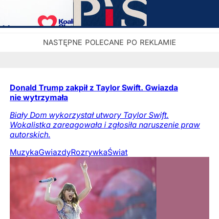
Donald Trump zakpił z Taylor Swift. Gwiazda
nie wytrzymała
Biały Dom wykorzystał utwory Taylor Swift.
Wokalistka zareagowała i zgłosiła naruszenie praw
autorskich.
Muzyka
Gwiazdy
Rozrywka
Świat