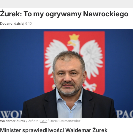
Żurek: To my ogrywamy Nawrockiego
Dodano:
dzisiaj
6:10
Waldemar Żurek
/ Źródło:
PAP
/
Darek Delmanowicz
Minister sprawiedliwości Waldemar Żurek