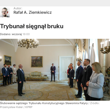
Autor:
Rafał A. Ziemkiewicz
Trybunał sięgnął bruku
Dodano:
wczoraj
16:00
Ślubowanie sędziego Trybunału Konstytucyjnego Sławomira Patyry
/ Źródło:
Przemysław Keler / KPRP