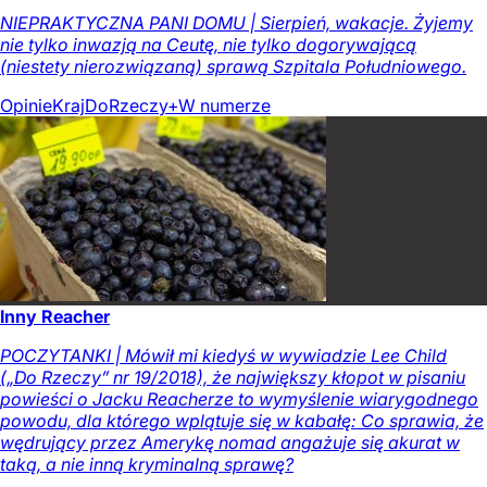
NIEPRAKTYCZNA PANI DOMU | Sierpień, wakacje. Żyjemy
nie tylko inwazją na Ceutę, nie tylko dogorywającą
(niestety nierozwiązaną) sprawą Szpitala Południowego.
Opinie
Kraj
DoRzeczy+
W numerze
Inny Reacher
POCZYTANKI | Mówił mi kiedyś w wywiadzie Lee Child
(„Do Rzeczy” nr 19/2018), że największy kłopot w pisaniu
powieści o Jacku Reacherze to wymyślenie wiarygodnego
powodu, dla którego wplątuje się w kabałę: Co sprawia, że
wędrujący przez Amerykę nomad angażuje się akurat w
taką, a nie inną kryminalną sprawę?