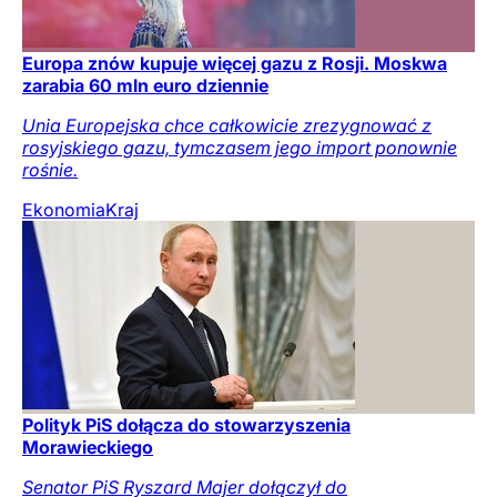
Europa znów kupuje więcej gazu z Rosji. Moskwa
zarabia 60 mln euro dziennie
Unia Europejska chce całkowicie zrezygnować z
rosyjskiego gazu, tymczasem jego import ponownie
rośnie.
Ekonomia
Kraj
Polityk PiS dołącza do stowarzyszenia
Morawieckiego
Senator PiS Ryszard Majer dołączył do