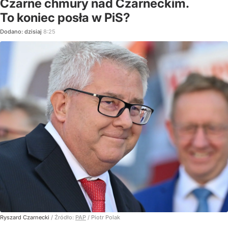
Czarne chmury nad Czarneckim.
To koniec posła w PiS?
Dodano:
dzisiaj
8:25
Ryszard Czarnecki
/ Źródło:
PAP
/
Piotr Polak