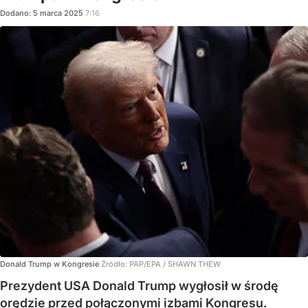
Dodano:
5
marca
2025
7:16
Donald Trump w Kongresie
Źródło:
PAP/EPA
/
SHAWN THEW
Prezydent USA Donald Trump wygłosił w środę
orędzie przed połączonymi izbami Kongresu.