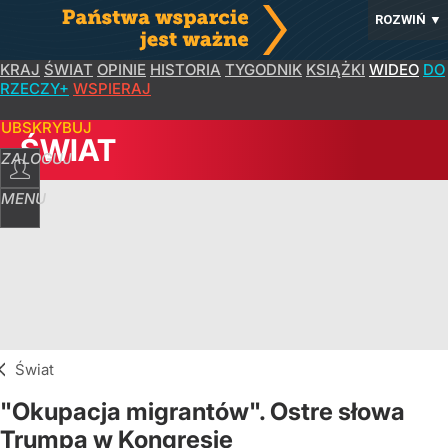
ROZWIŃ
▼
KRAJ
ŚWIAT
OPINIE
HISTORIA
TYGODNIK
KSIĄŻKI
WIDEO
DO
RZECZY+
WSPIERAJ
SUBSKRYBUJ
ŚWIAT
ZALOGUJ
MENU
Świat
"Okupacja migrantów". Ostre słowa
Trumpa w Kongresie