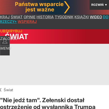
ROZWIŃ
▼
KRAJ
ŚWIAT
OPINIE
HISTORIA
TYGODNIK
KSIĄŻKI
WIDEO
DO
RZECZY+
WSPIERAJ
SUBSKRYBUJ
ŚWIAT
ZALOGUJ
MENU
Świat
"Nie jedź tam". Zełenski dostał
ostrzeżenie od wysłannika Trumpa