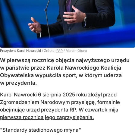
Prezydent Karol Nawrocki
/ Źródło:
PAP
/
Marcin Obara
W pierwszą rocznicę objęcia najwyższego urzędu
w państwie przez Karola Nawrockiego Koalicja
Obywatelska wypuściła sport, w którym uderza
w prezydenta.
Karol Nawrocki 6 sierpnia 2025 roku złożył przed
Zgromadzeniem Narodowym przysięgę, formalnie
obejmując urząd prezydenta RP. W czwartek mija
pierwsza rocznica jego zaprzysiężenia.
"Standardy stadionowego młyna"