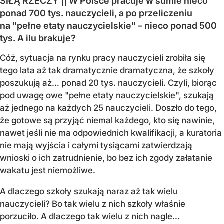
SIŁĄ RZECZY || W Polsce pracuje w sumie nieco
ponad 700 tys. nauczycieli, a po przeliczeniu
na "pełne etaty nauczycielskie" – nieco ponad 500
tys. A ilu brakuje?
Cóż, sytuacja na rynku pracy nauczycieli zrobiła się
tego lata aż tak dramatycznie dramatyczna, że szkoły
poszukują aż… ponad 20 tys. nauczycieli. Czyli, biorąc
pod uwagę owe "pełne etaty nauczycielskie", szukają
aż jednego na każdych 25 nauczycieli. Doszło do tego,
że gotowe są przyjąć niemal każdego, kto się nawinie,
nawet jeśli nie ma odpowiednich kwalifikacji, a kuratoria
nie mają wyjścia i całymi tysiącami zatwierdzają
wnioski o ich zatrudnienie, bo bez ich zgody załatanie
wakatu jest niemożliwe.
A dlaczego szkoły szukają naraz aż tak wielu
nauczycieli? Bo tak wielu z nich szkoły właśnie
porzuciło. A dlaczego tak wielu z nich nagle...