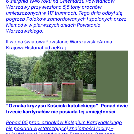
6 sierpnia 1946 roku na Cmentarzu Powstańców
Warszawy przywieziono 5,5 tony prochów
umieszczonych w 117 trumnach. Tego dnia odbył się
pogrzeb Polaków zamordowanych i spalonych przez
Niemców w pierwszych dniach Powstania
Warszawskiego.
II wojna światowa
Powstanie Warszawskie
Armia
Krajowa
Historia
Ludzie
Kraj
"Oznaka kryzysu Kościoła katolickiego". Ponad dwie
trzecie kardynałów nie posiada tej umiejętności
Ponad 65 proc. członków Kolegium Kardynalskiego
nie posiada wystarczającej znajomości łaciny –