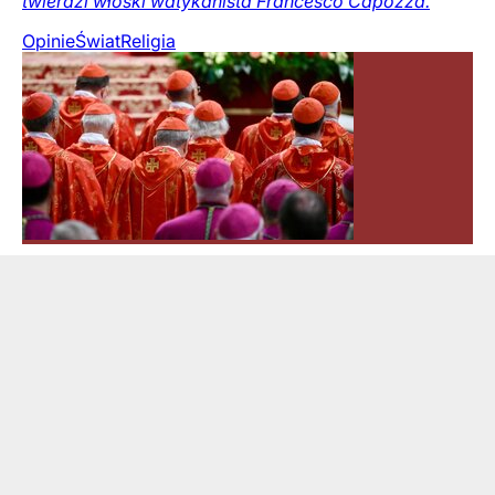
twierdzi włoski watykanista Francesco Capozza.
Opinie
Świat
Religia