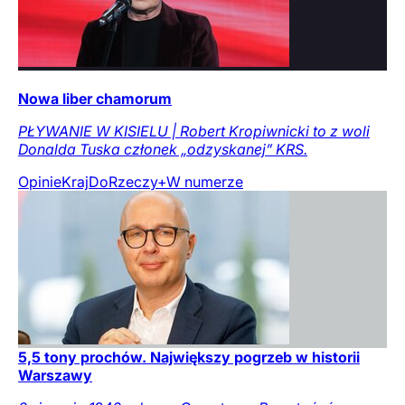
Nowa liber chamorum
PŁYWANIE W KISIELU | Robert Kropiwnicki to z woli
Donalda Tuska członek „odzyskanej” KRS.
Opinie
Kraj
DoRzeczy+
W numerze
5,5 tony prochów. Największy pogrzeb w historii
Warszawy