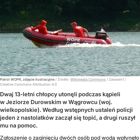
Patrol WOPR, zdjęcie ilustracyjne
/ Źródło:
Wikimedia Commons
/
Zalasem1 /
Creative Commons Attribution 4.0
Dwaj 13-letni chłopcy utonęli podczas kąpieli
w Jeziorze Durowskim w Wągrowcu (woj.
wielkopolskie). Według wstępnych ustaleń policji
jeden z nastolatków zaczął się topić, a drugi ruszył
mu na pomoc.
Zgłoszenie o zaginięciu dwóch osób pod wodą wpłynęło