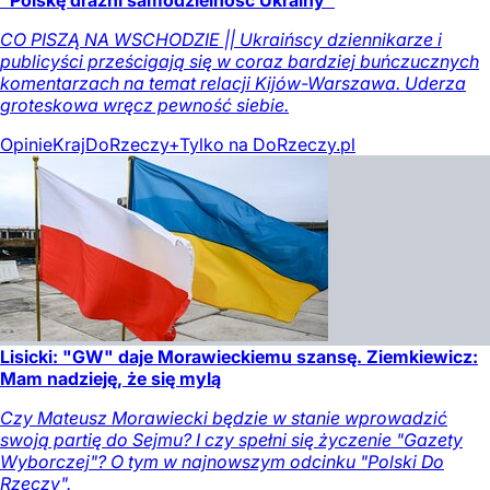
"Polskę drażni samodzielność Ukrainy"
CO PISZĄ NA WSCHODZIE || Ukraińscy dziennikarze i
publicyści prześcigają się w coraz bardziej buńczucznych
komentarzach na temat relacji Kijów-Warszawa. Uderza
groteskowa wręcz pewność siebie.
Opinie
Kraj
DoRzeczy+
Tylko na DoRzeczy.pl
Lisicki: "GW" daje Morawieckiemu szansę. Ziemkiewicz:
Mam nadzieję, że się mylą
Czy Mateusz Morawiecki będzie w stanie wprowadzić
swoją partię do Sejmu? I czy spełni się życzenie "Gazety
Wyborczej"? O tym w najnowszym odcinku "Polski Do
Rzeczy".