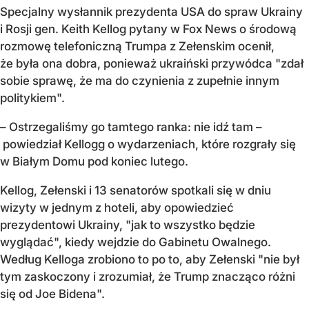
Specjalny wysłannik prezydenta USA do spraw Ukrainy
i Rosji gen. Keith Kellog pytany w Fox News o środową
rozmowę telefoniczną Trumpa z Zełenskim ocenił,
że była ona dobra, ponieważ ukraiński przywódca "zdał
sobie sprawę, że ma do czynienia z zupełnie innym
politykiem".
– Ostrzegaliśmy go tamtego ranka: nie idź tam –
powiedział Kellogg o wydarzeniach, które rozgrały się
w Białym Domu pod koniec lutego.
Kellog, Zełenski i 13 senatorów spotkali się w dniu
wizyty w jednym z hoteli, aby opowiedzieć
prezydentowi Ukrainy, "jak to wszystko będzie
wyglądać", kiedy wejdzie do Gabinetu Owalnego.
Według Kelloga zrobiono to po to, aby Zełenski "nie był
tym zaskoczony i zrozumiał, że Trump znacząco różni
się od Joe Bidena".