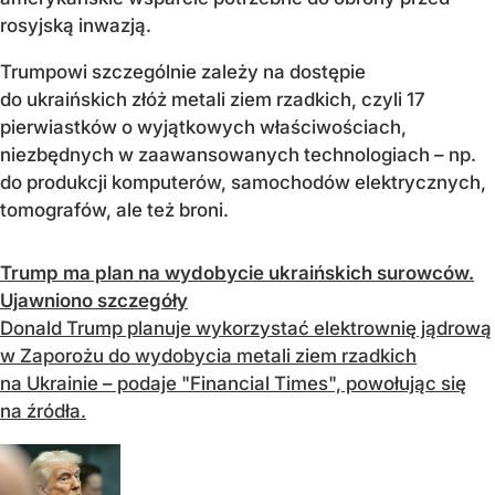
rosyjską inwazją.
Trumpowi szczególnie zależy na dostępie
do ukraińskich złóż metali ziem rzadkich, czyli 17
pierwiastków o wyjątkowych właściwościach,
niezbędnych w zaawansowanych technologiach – np.
do produkcji komputerów, samochodów elektrycznych,
tomografów, ale też broni.
Trump ma plan na wydobycie ukraińskich surowców.
Ujawniono szczegóły
Donald Trump planuje wykorzystać elektrownię jądrową
w Zaporożu do wydobycia metali ziem rzadkich
na Ukrainie – podaje "Financial Times", powołując się
na źródła.