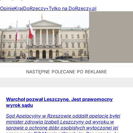
Opinie
Kraj
DoRzeczy+
Tylko na DoRzeczy.pl
Warchoł pozwał Leszczynę. Jest prawomocny
wyrok sądu
Sąd Apelacyjny w Rzeszowie oddalił apelację byłej
minister zdrowia Izabeli Leszczyny od wyroku w
sprawie o ochronę dóbr osobistych wytoczonej jej