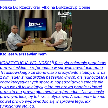
Polska Do Rzeczy
Kraj
Tylko na DoRzeczy.pl
Opinie
Kto jest warszawianinem
KONSTYTUCJA WOLNOŚCI || Ruszyło zbieranie podpisów
pod wnioskiem o referendum w sprawie odwołania pana
Trzaskowskiego ze stanowiska prezydenta stolicy, a wraz
z nim jeden z najbardziej bezsensownych, ale jednocześnie
charakterystycznych sporów, napędzających emocje nie
tylko wokół tej inicjatywy: kto ma prawo podpis składać
oraz kto ma prawo głosować w referendum. Nie w sensie
prawnym, lecz, by tak rzec, etycznym. A czasami – kto ma
nawet prawo wypowiadać się w sprawie tego, jak
funkcjonuje stolica.