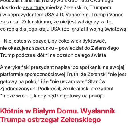
Podczas transmisji na żywo z Gabinetu Owalnego
doszło do
awantury
między Zełenskim, Trumpem
i wiceprezydentem USA J.D. Vance'em. Trump i Vance
zarzucali Zełenskiemu, że nie jest wdzięczy za to,
co robią dla jego kraju USA i że igra z III wojną światową.
– Nie jesteś w pozycji, by cokolwiek dyktować,
nie okazujesz szacunku – powiedział do Zełenskiego
Trump podczas kłótni na oczach całego świata.
Amerykański prezydent napisał po spotkaniu na swojej
platformie społecznościowej Truth, że Zełenski "nie jest
gotowy na pokój" i że "nie uszanował" Stanów
Zjednoczonych. Podkreślił, że ukraiński prezydent
"może wrócić, kiedy będzie gotowy na pokój".
Kłótnia w Białym Domu. Wysłannik
Trumpa ostrzegał Zełenskiego