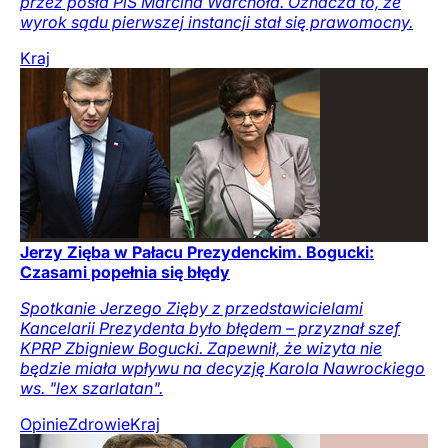
przez posła PiS Marcina Warchoła. Oznacza to, że
wyrok sądu pierwszej instancji stał się prawomocny.
Kraj
Jerzy Zięba w Pałacu Prezydenckim. Bogucki:
Czasami popełnia się błędy
Spotkanie Jerzego Zięby z przedstawicielami
Kancelarii Prezydenta było błędem – przyznał szef
KPRP Zbigniew Bogucki. Zapewnił, że wizyta nie
będzie miała wpływu na decyzję Karola Nawrockiego
ws. "lex szarlatan".
Opinie
Zdrowie
Kraj