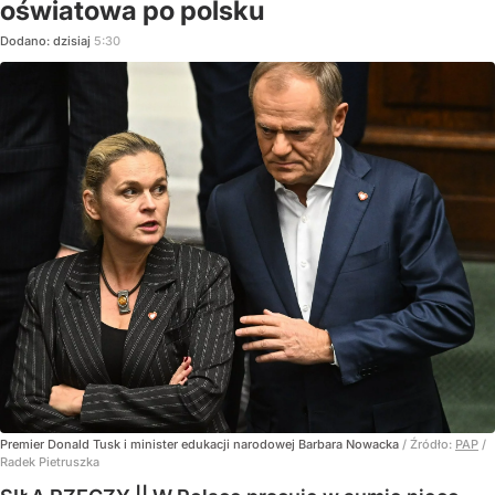
oświatowa po polsku
Dodano:
dzisiaj
5:30
Premier Donald Tusk i minister edukacji narodowej Barbara Nowacka
/ Źródło:
PAP
/
Radek Pietruszka