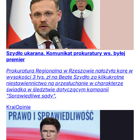
Szydło ukarana. Komunikat prokuratury ws. byłej
premier
Prokuratura Regionalna w Rzeszowie nałożyła karę w
wysokości 3 tys. zł na Beatę Szydło za kilkukrotne
niestawiennictwo na przesłuchanie w charakterze
świadka w śledztwie dotyczącym kampanii
"Sprawiedliwe sądy".
Kraj
Opinie