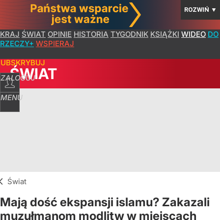
ROZWIŃ
▼
KRAJ
ŚWIAT
OPINIE
HISTORIA
TYGODNIK
KSIĄŻKI
WIDEO
DO
RZECZY+
WSPIERAJ
SUBSKRYBUJ
ŚWIAT
ZALOGUJ
MENU
Świat
Mają dość ekspansji islamu? Zakazali
muzułmanom modlitw w miejscach