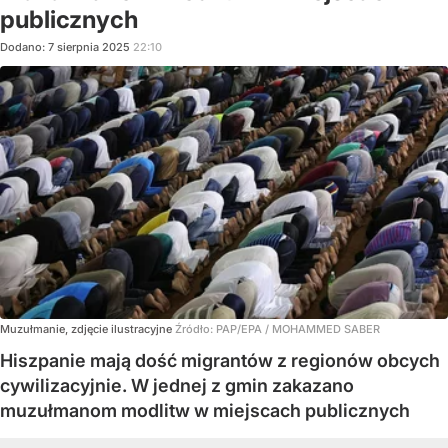
publicznych
Dodano:
7
sierpnia
2025
22:10
Muzułmanie, zdjęcie ilustracyjne
Źródło:
PAP/EPA
/
MOHAMMED SABER
Hiszpanie mają dość migrantów z regionów obcych
cywilizacyjnie. W jednej z gmin zakazano
muzułmanom modlitw w miejscach publicznych