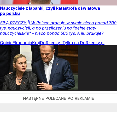
Nauczyciele z łapanki, czyli katastrofa oświatowa
po polsku
SIŁĄ RZECZY || W Polsce pracuje w sumie nieco ponad 700
tys. nauczycieli, a po przeliczeniu na "pełne etaty
nauczycielskie" – nieco ponad 500 tys. A ilu brakuje?
Opinie
Ekonomia
Kraj
DoRzeczy+
Tylko na DoRzeczy.pl