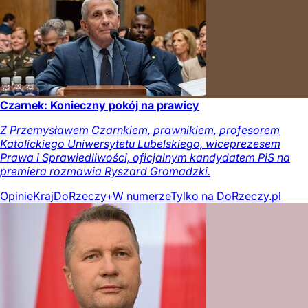
Czarnek: Konieczny pokój na prawicy
Z Przemysławem Czarnkiem, prawnikiem, profesorem
Katolickiego Uniwersytetu Lubelskiego, wiceprezesem
Prawa i Sprawiedliwości, oficjalnym kandydatem PiS na
premiera rozmawia Ryszard Gromadzki.
Opinie
Kraj
DoRzeczy+
W numerze
Tylko na DoRzeczy.pl