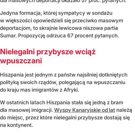
dla masowych deportacji okazało 57 proc. pytanych.
Jedyna formacja, której sympatycy w sondażu
w większości opowiedzieli się przeciwko masowym
deportacjom, to skrajnie lewicowa niszowa partia
Sumar. Propozycję odrzuca 67 procent pytanych.
Nielegalni przybysze wciąż
wpuszczani
Hiszpania jest jednym z państw najsilniej dotkniętych
polityką swoich rządów, polegającą na wpuszczaniu
do kraju mas imigrantów z Afryki.
W ostatnich latach Hiszpania stała się jedną z bram
dla masowej imigracji.
Wyspy Kanaryjskie od lat
należą
do miejsc, przez które nielegalni przybysze dostają się
na kontynent.