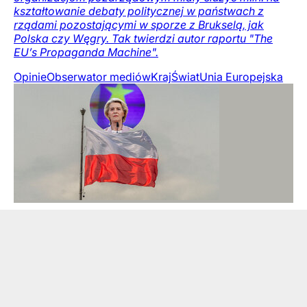
kształtowanie debaty politycznej w państwach z
rządami pozostającymi w sporze z Brukselą, jak
Polska czy Węgry. Tak twierdzi autor raportu "The
EU’s Propaganda Machine".
Opinie
Obserwator mediów
Kraj
Świat
Unia Europejska