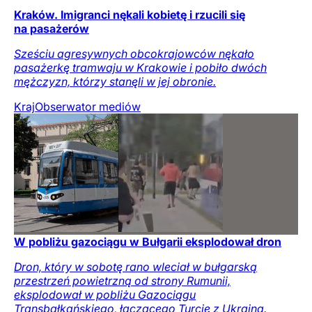
Kraków. Imigranci nękali kobietę i rzucili się
na pasażerów
Sześciu agresywnych obcokrajowców nękało
pasażerkę tramwaju w Krakowie i pobiło dwóch
mężczyzn, którzy stanęli w jej obronie.
Kraj
Obserwator mediów
W pobliżu gazociągu w Bułgarii eksplodował dron
Dron, który w sobotę rano wleciał w bułgarską
przestrzeń powietrzną od strony Rumunii,
eksplodował w pobliżu Gazociągu
Transbałkańskiego, łączącego Turcję z Ukrainą.