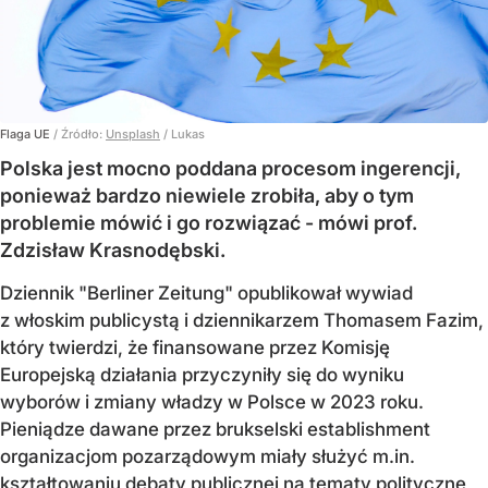
Flaga UE
/ Źródło:
Unsplash
/
Lukas
Polska jest mocno poddana procesom ingerencji,
ponieważ bardzo niewiele zrobiła, aby o tym
problemie mówić i go rozwiązać - mówi prof.
Zdzisław Krasnodębski.
Dziennik "Berliner Zeitung" opublikował wywiad
z włoskim publicystą i dziennikarzem Thomasem Fazim,
który twierdzi, że finansowane przez Komisję
Europejską działania przyczyniły się do wyniku
wyborów i zmiany władzy w Polsce w 2023 roku.
Pieniądze dawane przez brukselski establishment
organizacjom pozarządowym miały służyć m.in.
kształtowaniu debaty publicznej na tematy polityczne