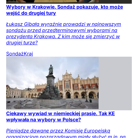
Wybory w Krakowie. Sondaż pokazuje, kto może
wejść do drugiej tury
Łukasz Gibała wyraźnie prowadzi w najnowszym
sondażu przed przedterminowymi wyborami na
prezydenta Krakowa. Z kim może się zmierzyć w
drugiej turze?
Sondaż
Kraj
Ciekawy wywiad w niemieckiej prasie. Tak KE
wpływała na wybory w Polsce?
Pieniądze dawane przez Komisję Europejską
organizacjom pozarządowym miały służyć m.in. na