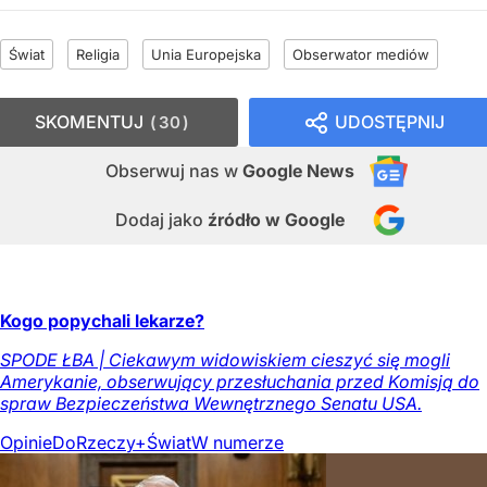
Świat
Religia
Unia Europejska
Obserwator mediów
SKOMENTUJ
UDOSTĘPNIJ
30
Obserwuj nas
w
Google News
Dodaj jako
źródło w Google
Kogo popychali lekarze?
SPODE ŁBA | Ciekawym widowiskiem cieszyć się mogli
Amerykanie, obserwujący przesłuchania przed Komisją do
spraw Bezpieczeństwa Wewnętrznego Senatu USA.
Opinie
DoRzeczy+
Świat
W numerze