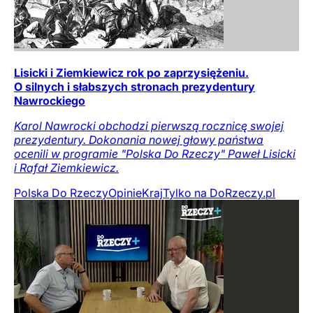
Lisicki i Ziemkiewicz rok po zaprzysiężeniu.
O silnych i słabszych stronach prezydentury
Nawrockiego
Karol Nawrocki obchodzi pierwszą rocznicę swojej
prezydentury. Dokonania nowej głowy państwa
ocenili w programie "Polska Do Rzeczy" Paweł Lisicki
i Rafał Ziemkiewicz.
Polska Do Rzeczy
Opinie
Kraj
Tylko na DoRzeczy.pl