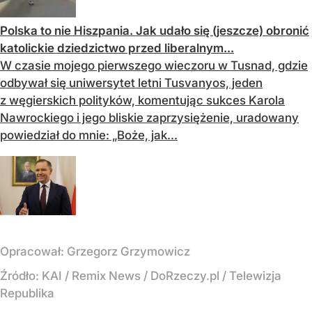
Polska to nie Hiszpania. Jak udało się (jeszcze) obronić
katolickie dziedzictwo przed liberalnym...
W czasie mojego pierwszego wieczoru w Tusnad, gdzie
odbywał się uniwersytet letni Tusvanyos, jeden
z węgierskich polityków, komentując sukces Karola
Nawrockiego i jego bliskie zaprzysiężenie, uradowany
powiedział do mnie: „Boże, jak...
Opracował:
Grzegorz Grzymowicz
Źródło:
KAI
/
Remix News / DoRzeczy.pl / Telewizja
Republika