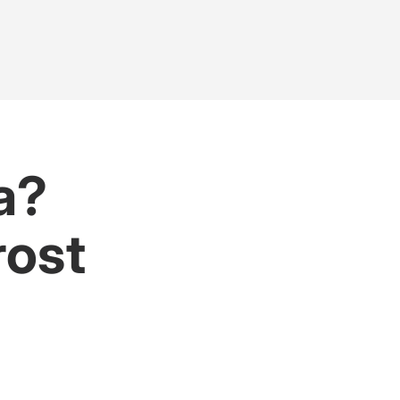
a?
ost