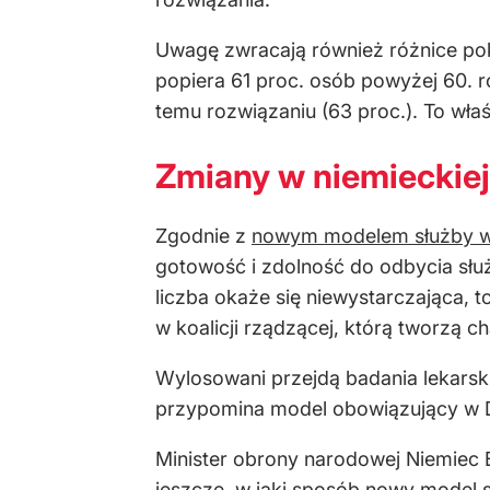
Uwagę zwracają również różnice pok
popiera 61 proc. osób powyżej 60. r
temu rozwiązaniu (63 proc.). To wła
Zmiany w niemieckiej
Zgodnie z
nowym modelem służby w
gotowość i zdolność do odbycia służ
liczba okaże się niewystarczająca, t
w koalicji rządzącej, którą tworzą 
Wylosowani przejdą badania lekarsk
przypomina model obowiązujący w Da
Minister obrony narodowej Niemiec B
jeszcze, w jaki sposób nowy model