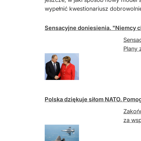
wypełnić kwestionariusz dobrowolni
Sensacyjne doniesienia. "Niemcy ch
Sensac
Plany 
Polska dziękuje siłom NATO. Pomog
Zakońc
za wsp