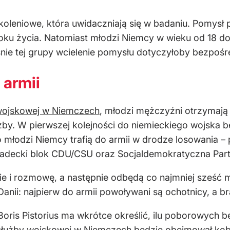
oleniowe, która uwidaczniają się w badaniu. Pomysł
oku życia. Natomiast młodzi Niemcy w wieku od 18 do 
śnie tej grupy wcielenie pomysłu dotyczyłoby bezpośr
 armii
ojskowej w Niemczech
, młodzi mężczyźni otrzymają
by. W pierwszej kolejności do niemieckiego wojska bę
o młodzi Niemcy trafią do armii w drodze losowania – 
chadecki blok CDU/CSU oraz Socjaldemokratyczna Part
ie i rozmowę, a następnie odbędą co najmniej sześć 
nii: najpierw do armii powoływani są ochotnicy, a b
oris Pistorius ma wkrótce określić, ilu poborowych b
 służby wojskowej w Niemczech będzie obejmował kob