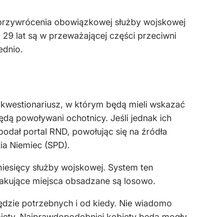
 przywrócenia obowiązkowej służby wojskowej
29 lat są w przeważającej części przeciwni
ednio.
 kwestionariusz, w którym będą mieli wskazać
dą powoływani ochotnicy. Jeśli jednak ich
podał portal RND, powołując się na źródła
ia Niemiec (SPD).
miesięcy służby wojskowej. System ten
rakujące miejsca obsadzane są losowo.
ędzie potrzebnych i od kiedy. Nie wiadomo
iety. Najprawdopodobniej kobiety będą mogły