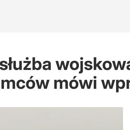
służba wojskow
emców mówi wpr