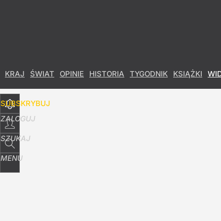
Udostępnij
8
Skomentuj
KRAJ
ŚWIAT
OPINIE
HISTORIA
TYGODNIK
KSIĄŻKI
WI
SUBSKRYBUJ
ZALOGUJ
SZUKAJ
MENU