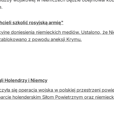
e.
cieli szkolić rosyjską armię"
yjne doniesienia niemieckich mediów. Ustalono, że Nie
zablokowano z powodu aneksji Krymu.
li Holendrzy i Niemcy
zyła się operacja wojska w polskiej przestrzeni pow
arcie holenderskim Siłom Powietrznym oraz niemieck