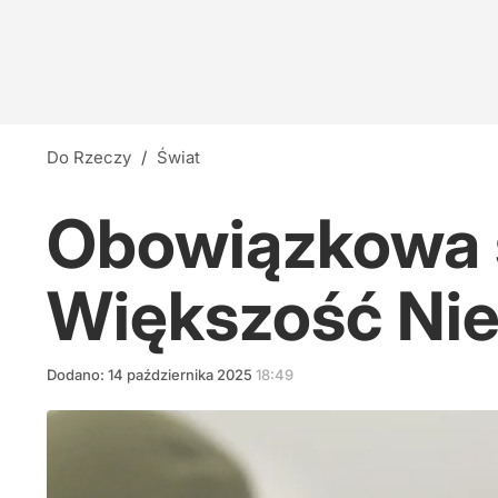
Do Rzeczy
/
Świat
Obowiązkowa 
Większość Ni
Dodano:
14
października
2025
18:49