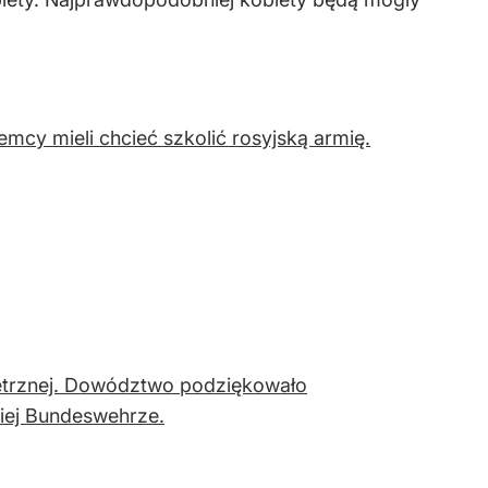
mcy mieli chcieć szkolić rosyjską armię.
ietrznej. Dowództwo podziękowało
iej Bundeswehrze.