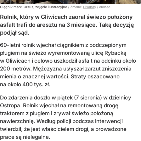
Ciągnik marki Ursus, zdjęcie ilustracyjne
/ Źródło:
Pixabay
/
eloneo
Rolnik, który w Gliwicach zaorał świeżo położony
asfalt trafi do aresztu na 3 miesiące. Taką decyzję
podjął sąd.
60-letni rolnik wjechał ciągnikiem z podczepionym
pługiem na świeżo wyremontowaną ulicę Rybacką
w Gliwicach i celowo uszkodził asfalt na odcinku około
200 metrów. Mężczyzna usłyszał zarzut zniszczenia
mienia o znacznej wartości. Straty oszacowano
na około 400 tys. zł.
Do zdarzenia doszło w piątek (7 sierpnia) w dzielnicy
Ostropa. Rolnik wjechał na remontowaną drogę
traktorem z pługiem i zrywał świeżo położoną
nawierzchnię. Według policji podczas interwencji
twierdził, że jest właścicielem drogi, a prowadzone
prace są nielegalne.