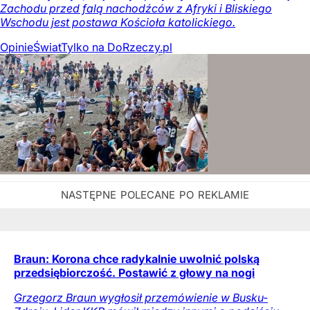
Zachodu przed falą nachodźców z Afryki i Bliskiego
Wschodu jest postawa Kościoła katolickiego.
Opinie
Świat
Tylko na DoRzeczy.pl
Braun: Korona chce radykalnie uwolnić polską
przedsiębiorczość. Postawić z głowy na nogi
Grzegorz Braun wygłosił przemówienie w Busku-