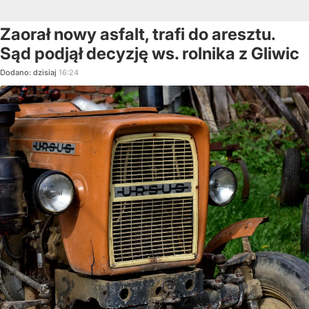
Zaorał nowy asfalt, trafi do aresztu.
Sąd podjął decyzję ws. rolnika z Gliwic
Dodano:
dzisiaj
16:24