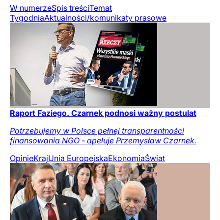
W numerze
Spis treści
Temat
Tygodnia
Aktualności/komunikaty prasowe
Raport Faziego. Czarnek podnosi ważny postulat
Potrzebujemy w Polsce pełnej transparentności
finansowania NGO - apeluje Przemysław Czarnek.
Opinie
Kraj
Unia Europejska
Ekonomia
Świat