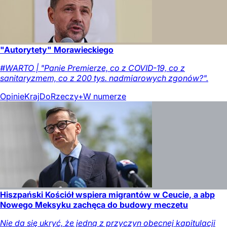
"Autorytety" Morawieckiego
#WARTO | "Panie Premierze, co z COVID-19, co z
sanitaryzmem, co z 200 tys. nadmiarowych zgonów?".
Opinie
Kraj
DoRzeczy+
W numerze
Hiszpański Kościół wspiera migrantów w Ceucie, a abp
Nowego Meksyku zachęca do budowy meczetu
Nie da się ukryć, że jedną z przyczyn obecnej kapitulacji