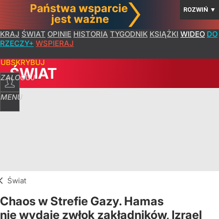
ROZWIŃ
▼
KRAJ
ŚWIAT
OPINIE
HISTORIA
TYGODNIK
KSIĄŻKI
WIDEO
DO
RZECZY+
WSPIERAJ
SUBSKRYBUJ
ŚWIAT
ZALOGUJ
MENU
Świat
Chaos w Strefie Gazy. Hamas
nie wydaje zwłok zakładników, Izrael