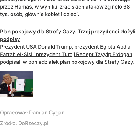
przez Hamas, w wyniku izraelskich ataków zginęło 68
tys. osób, głównie kobiet i dzieci.
Plan pokojowy dla Strefy Gazy. Trzej prezydenci złożyli
podpisy
Prezydent USA Donald Trump, prezydent Egiptu Abd al-
Fattah el-Sisi i prezydent Turcji Recept Tayyip Erdogan
podpisali w poniedziałek plan pokojowy dla Strefy Gazy.
Opracował:
Damian Cygan
Źródło:
DoRzeczy.pl