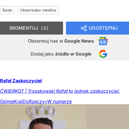
Świat
Obserwator mediów
SKOMENTUJ
UDOSTĘPNIJ
5
Obserwuj nas
w
Google News
Dodaj jako
źródło w Google
Rafał Zaskoczyciel
ĆWIERKOT | Trzaskowski Rafał to jednak zaskoczyciel.
Opinie
Kraj
DoRzeczy+
W numerze