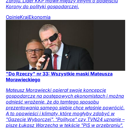
Zdroju. Lider KKP mówił między innymi o podejściu
Korony do polityki gospodarczej.
Opinie
Kraj
Ekonomia
"Do Rzeczy" nr 33: Wszystkie maski Mateusza
Morawieckiego
Mateusz Morawiecki opierał swoje koncepcje
gospodarcze na postępowych ekonomistach i można
odnieść wrażenie, że do tamtego sposobu
prezentowania samego siebie chce właśnie powrócić.
A to opowieści i klimaty, które mogłyby zdobyć w
"Gazecie Wyborczej", "Polityce" czy TVN24 uznanie –
pisze Łukasz Warzecha w tekście "PiS w przebraniu".