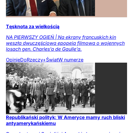
Tęsknota za wielkością
NA PIERWSZY OGIEŃ | Na ekrany francuskich kin
weszła dwuczęściowa epopeja filmowa o wojennych
losach gen. Charles’a de Gaulle’a.
Opinie
DoRzeczy+
Świat
W numerze
Republikański polityk: W Ameryce mamy ruch bliski
antyamerykańskiemu