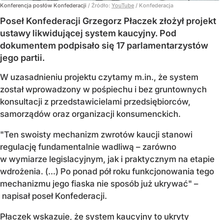
Konferencja posłów Konfederacji
/ Źródło:
YouTube
/
Konfederacja
Poseł Konfederacji Grzegorz Płaczek złożył projekt
ustawy likwidującej system kaucyjny. Pod
dokumentem podpisało się 17 parlamentarzystów
jego partii.
W uzasadnieniu projektu czytamy m.in., że system
został wprowadzony w pośpiechu i bez gruntownych
konsultacji z przedstawicielami przedsiębiorców,
samorządów oraz organizacji konsumenckich.
"Ten swoisty mechanizm zwrotów kaucji stanowi
regulację fundamentalnie wadliwą – zarówno
w wymiarze legislacyjnym, jak i praktycznym na etapie
wdrożenia. (...) Po ponad pół roku funkcjonowania tego
mechanizmu jego fiaska nie sposób już ukrywać" –
napisał poseł Konfederacji.
Płaczek wskazuje, że system kaucyjny to ukryty