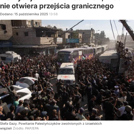
nie otwiera przejścia granicznego
Dodano:
15
października
2025
13:58
Stefa Gazy. Powitanie Palestyńczyków zwolnionych z izraelskich
więzień
Źródło:
PAP/EPA