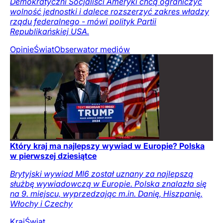
Demokratyczni Socjaliści Ameryki chcą ograniczyć
wolność jednostki i dalece rozszerzyć zakres władzy
rządu federalnego - mówi polityk Partii
Republikańskiej USA.
Opinie
Świat
Obserwator mediów
Który kraj ma najlepszy wywiad w Europie? Polska
w pierwszej dziesiątce
Brytyjski wywiad MI6 został uznany za najlepszą
służbę wywiadowczą w Europie. Polska znalazła się
na 9. miejscu, wyprzedzając m.in. Danię, Hiszpanię,
Włochy i Czechy
Kraj
Świat