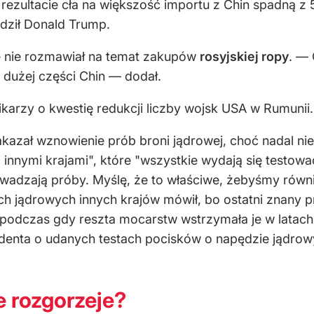
 rezultacie cła na większość importu z Chin spadną z 
rdził Donald Trump.
e nie rozmawiał na temat zakupów
rosyjskiej ropy
. — 
 dużej części Chin — dodał.
arzy o kwestię redukcji liczby wojsk USA w Rumunii. St
kazał wznowienie prób broni jądrowej, choć nadal nie 
z innymi krajami", które "wszystkie wydają się testow
eprowadzają próby. Myślę, że to właściwe, żebyśmy ró
bach jądrowych innych krajów mówił, bo ostatni znany
, podczas gdy reszta mocarstw wstrzymała je w latac
ydenta o udanych testach pocisków o napędzie jądro
 rozgorzeje?