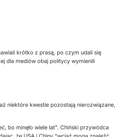
awiali krótko z prasą, po czym udali się
j dla mediów obaj politycy wymienili
aż niektóre kwestie pozostają nierozwiązane,
ć, bo minęło wiele lat". Chiński przywódca
ając, że USA i Chiny "wciąż mogą znaleźć