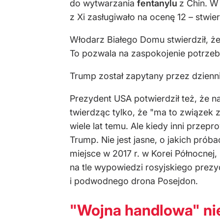
do wytwarzania
fentanylu
z Chin. W
z Xi zasługiwało na ocenę 12 – stwie
Włodarz Białego Domu stwierdził, ż
To pozwala na zaspokojenie potrzeb
Trump został zapytany przez dziennik
Prezydent USA potwierdził też, że na
twierdząc tylko, że "ma to związek 
wiele lat temu. Ale kiedy inni prz
Trump. Nie jest jasne, o jakich pró
miejsce w 2017 r. w Korei Północnej
na tle wypowiedzi rosyjskiego prez
i podwodnego drona Posejdon.
"Wojna handlowa" nie