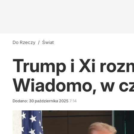
Do Rzeczy
/
Świat
Trump i Xi roz
Wiadomo, w cz
Dodano:
30
października
2025
7:14