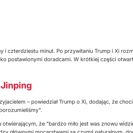
y i czterdziestu minut. Po przywitaniu Trump i Xi rozm
o postawionymi doradcami. W krótkiej części otwarte
 Jinping
zyjacielem – powiedział Trump o Xi, dodając, że choci
 porozumieliśmy".
otwierającym, że "bardzo miło jest was znowu widzie
ędzy głównymi mocarstwami są czymś naturalnym, dod