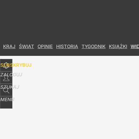
Udostępnij
2
Skomentuj
KRAJ
ŚWIAT
OPINIE
HISTORIA
TYGODNIK
KSIĄŻKI
WI
SUBSKRYBUJ
ZALOGUJ
SZUKAJ
MENU