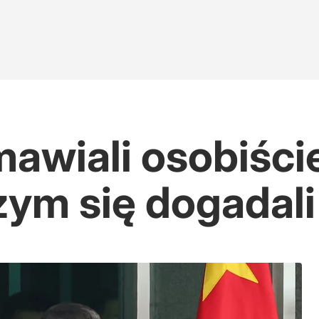
mawiali osobiści
ym się dogadali