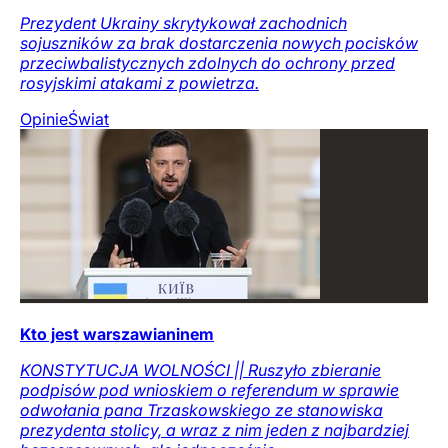
Prezydent Ukrainy skrytykował zachodnich
sojuszników za brak dostarczenia nowych pocisków
przeciwbalistycznych zdolnych do ochrony przed
rosyjskimi atakami z powietrza.
Opinie
Świat
Kto jest warszawianinem
KONSTYTUCJA WOLNOŚCI || Ruszyło zbieranie
podpisów pod wnioskiem o referendum w sprawie
odwołania pana Trzaskowskiego ze stanowiska
prezydenta stolicy, a wraz z nim jeden z najbardziej