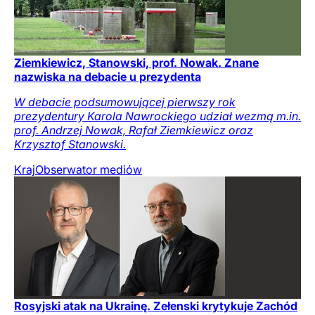
Ziemkiewicz, Stanowski, prof. Nowak. Znane
nazwiska na debacie u prezydenta
W debacie podsumowującej pierwszy rok
prezydentury Karola Nawrockiego udział wezmą m.in.
prof. Andrzej Nowak, Rafał Ziemkiewicz oraz
Krzysztof Stanowski.
Kraj
Obserwator mediów
Rosyjski atak na Ukrainę. Zełenski krytykuje Zachód