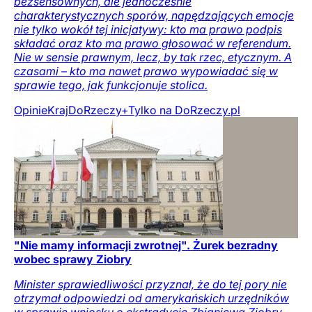
bezsensownych, ale jednocześnie
charakterystycznych sporów, napędzających emocje
nie tylko wokół tej inicjatywy: kto ma prawo podpis
składać oraz kto ma prawo głosować w referendum.
Nie w sensie prawnym, lecz, by tak rzec, etycznym. A
czasami – kto ma nawet prawo wypowiadać się w
sprawie tego, jak funkcjonuje stolica.
Opinie
Kraj
DoRzeczy+
Tylko na DoRzeczy.pl
"Nie mamy informacji zwrotnej". Żurek bezradny
wobec sprawy Ziobry
Minister sprawiedliwości przyznał, że do tej pory nie
otrzymał odpowiedzi od amerykańskich urzędników