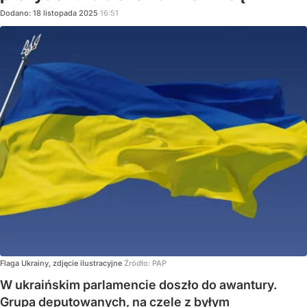
Dodano:
18
listopada
2025
16:51
Flaga Ukrainy, zdjęcie ilustracyjne
Źródło:
PAP
W ukraińskim parlamencie doszło do awantury.
Grupa deputowanych, na czele z byłym