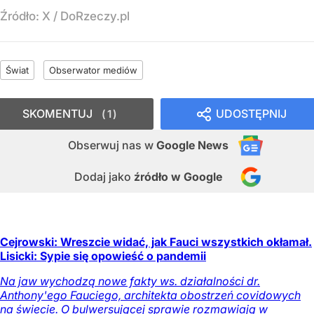
Źródło:
X
/
DoRzeczy.pl
Świat
Obserwator mediów
SKOMENTUJ
UDOSTĘPNIJ
1
Obserwuj nas
w
Google News
Dodaj jako
źródło w Google
Cejrowski: Wreszcie widać, jak Fauci wszystkich okłamał.
Lisicki: Sypie się opowieść o pandemii
Na jaw wychodzą nowe fakty ws. działalności dr.
Anthony'ego Fauciego, architekta obostrzeń covidowych
na świecie. O bulwersującej sprawie rozmawiają w