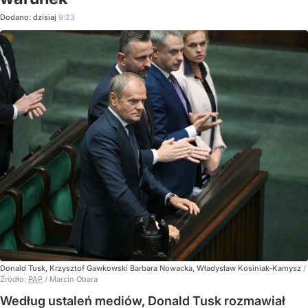
Dodano:
dzisiaj
9:23
Donald Tusk, Krzysztof Gawkowski Barbara Nowacka, Władysław Kosiniak-Kamysz
/
Źródło:
PAP
/
Marcin Obara
Według ustaleń mediów, Donald Tusk rozmawiał