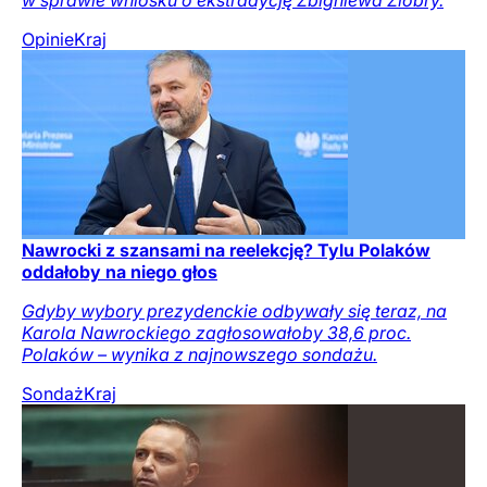
w sprawie wniosku o ekstradycję Zbigniewa Ziobry.
Opinie
Kraj
Nawrocki z szansami na reelekcję? Tylu Polaków
oddałoby na niego głos
Gdyby wybory prezydenckie odbywały się teraz, na
Karola Nawrockiego zagłosowałoby 38,6 proc.
Polaków – wynika z najnowszego sondażu.
Sondaż
Kraj