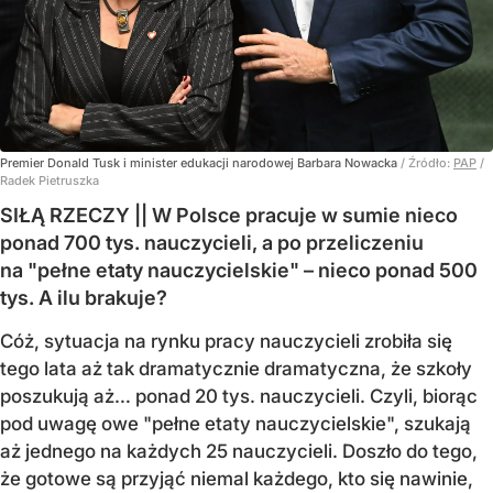
Premier Donald Tusk i minister edukacji narodowej Barbara Nowacka
/ Źródło:
PAP
/
Radek Pietruszka
SIŁĄ RZECZY || W Polsce pracuje w sumie nieco
ponad 700 tys. nauczycieli, a po przeliczeniu
na "pełne etaty nauczycielskie" – nieco ponad 500
tys. A ilu brakuje?
Cóż, sytuacja na rynku pracy nauczycieli zrobiła się
tego lata aż tak dramatycznie dramatyczna, że szkoły
poszukują aż… ponad 20 tys. nauczycieli. Czyli, biorąc
pod uwagę owe "pełne etaty nauczycielskie", szukają
aż jednego na każdych 25 nauczycieli. Doszło do tego,
że gotowe są przyjąć niemal każdego, kto się nawinie,