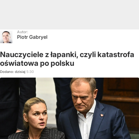
Autor:
Piotr Gabryel
Nauczyciele z łapanki, czyli katastrofa
oświatowa po polsku
Dodano:
dzisiaj
5:30