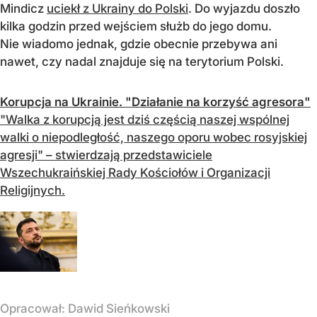
Mindicz
uciekł z Ukrainy do Polski
. Do wyjazdu doszło
kilka godzin przed wejściem służb do jego domu.
Nie wiadomo jednak, gdzie obecnie przebywa ani
nawet, czy nadal znajduje się na terytorium Polski.
Korupcja na Ukrainie. "Działanie na korzyść agresora"
"Walka z korupcją jest dziś częścią naszej wspólnej
walki o niepodległość, naszego oporu wobec rosyjskiej
agresji" – stwierdzają przedstawiciele
Wszechukraińskiej Rady Kościołów i Organizacji
Religijnych.
Opracował:
Dawid Sieńkowski