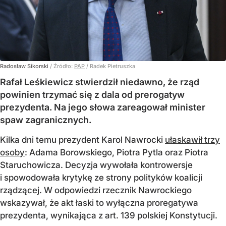
Radosław Sikorski
/ Źródło:
PAP
/
Radek Pietruszka
Rafał Leśkiewicz stwierdził niedawno, że rząd
powinien trzymać się z dala od prerogatyw
prezydenta. Na jego słowa zareagował minister
spaw zagranicznych.
Kilka dni temu prezydent Karol Nawrocki
ułaskawił trzy
osoby
: Adama Borowskiego, Piotra Pytla oraz Piotra
Staruchowicza. Decyzja wywołała kontrowersje
i spowodowała krytykę ze strony polityków koalicji
rządzącej. W odpowiedzi rzecznik Nawrockiego
wskazywał, że akt łaski to wyłączna proregatywa
prezydenta, wynikająca z art. 139 polskiej Konstytucji.