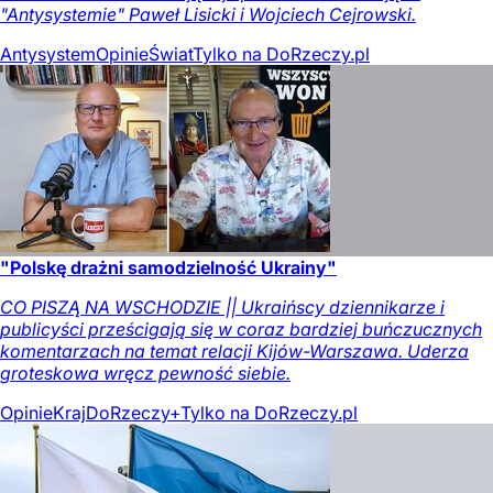
"Antysystemie" Paweł Lisicki i Wojciech Cejrowski.
Antysystem
Opinie
Świat
Tylko na DoRzeczy.pl
"Polskę drażni samodzielność Ukrainy"
CO PISZĄ NA WSCHODZIE || Ukraińscy dziennikarze i
publicyści prześcigają się w coraz bardziej buńczucznych
komentarzach na temat relacji Kijów-Warszawa. Uderza
groteskowa wręcz pewność siebie.
Opinie
Kraj
DoRzeczy+
Tylko na DoRzeczy.pl