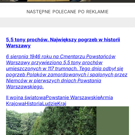
5,5 tony prochów. Największy pogrzeb w historii
Warszawy
6 sierpnia 1946 roku na Cmentarzu Powstańców
Warszawy przywieziono 5,5 tony prochów
umieszczonych w 117 trumnach. Tego dnia odbył się
pogrzeb Polaków zamordowanych i spalonych przez
Niemców w pierwszych dniach Powstania
Warszawskiego.
II wojna światowa
Powstanie Warszawskie
Armia
Krajowa
Historia
Ludzie
Kraj