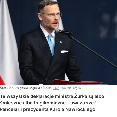
Szef KPRP Zbigniew Bogucki
/ Źródło:
PAP
/
Wojtek Jargiło
Te wszystkie deklaracje ministra Żurka są albo
śmieszne albo tragikomiczne – uważa szef
kancelarii prezydenta Karola Nawrockiego.