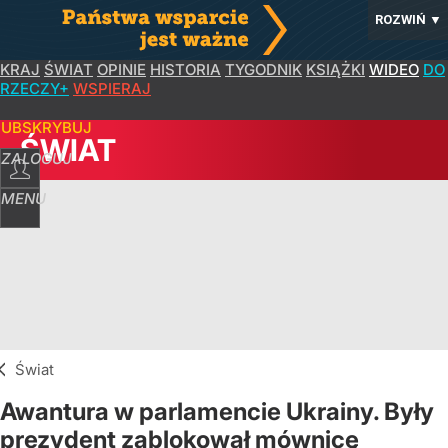
ROZWIŃ
▼
KRAJ
ŚWIAT
OPINIE
HISTORIA
TYGODNIK
KSIĄŻKI
WIDEO
DO
RZECZY+
WSPIERAJ
SUBSKRYBUJ
ŚWIAT
ZALOGUJ
MENU
Świat
Awantura w parlamencie Ukrainy. Były
prezydent zablokował mównicę