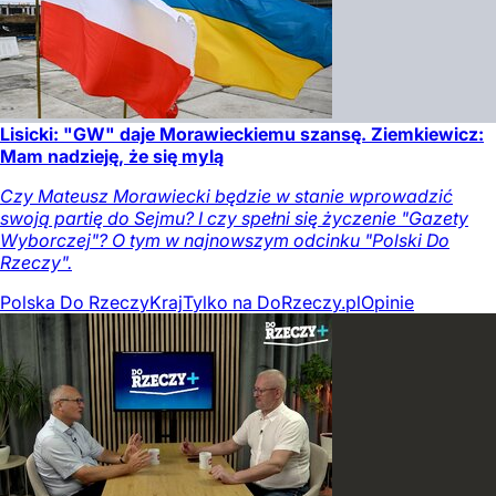
Lisicki: "GW" daje Morawieckiemu szansę. Ziemkiewicz:
Mam nadzieję, że się mylą
Czy Mateusz Morawiecki będzie w stanie wprowadzić
swoją partię do Sejmu? I czy spełni się życzenie "Gazety
Wyborczej"? O tym w najnowszym odcinku "Polski Do
Rzeczy".
Polska Do Rzeczy
Kraj
Tylko na DoRzeczy.pl
Opinie