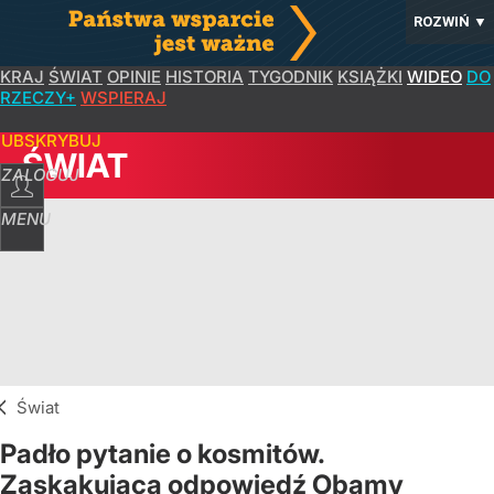
ROZWIŃ
▼
KRAJ
ŚWIAT
OPINIE
HISTORIA
TYGODNIK
KSIĄŻKI
WIDEO
DO
RZECZY+
WSPIERAJ
SUBSKRYBUJ
ŚWIAT
ZALOGUJ
MENU
Świat
Padło pytanie o kosmitów.
Zaskakująca odpowiedź Obamy