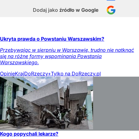
Dodaj jako
źródło w Google
Ukryta prawda o Powstaniu Warszawskim?
Przebywając w sierpniu w Warszawie, trudno nie natknąć
się na różne formy wspominania Powstania
Warszawskiego.
Opinie
Kraj
DoRzeczy+
Tylko na DoRzeczy.pl
Kogo popychali lekarze?