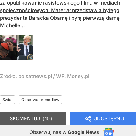
za opublikowanie rasistowskiego filmu w mediach
społecznościowych. Materiał przedstawia byłego
prezydenta Baracka Obamę i byłą pierwszą damę
Michelle...
Źródło:
polsatnews.pl
/
WP, Money.pl
Świat
Obserwator mediów
SKOMENTUJ
UDOSTĘPNIJ
10
Obserwuj nas
w
Google News