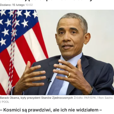
Dodano:
15
lutego
10:02
Barack Obama, były prezydent Stanów Zjednoczonych
Źródło:
PAP/EPA
/
Ron Sachs
/ POOL
– Kosmici są prawdziwi, ale ich nie widziałem –