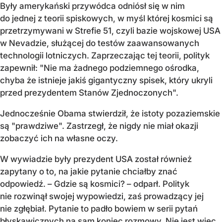
Były amerykański przywódca odniósł się w nim
do jednej z teorii spiskowych, w myśl której kosmici są
przetrzymywani w Strefie 51, czyli bazie wojskowej USA
w Nevadzie, służącej do testów zaawansowanych
technologii lotniczych. Zaprzeczając tej teorii, polityk
zapewnił: "Nie ma żadnego podziemnego ośrodka,
chyba że istnieje jakiś gigantyczny spisek, który ukryli
przed prezydentem Stanów Zjednoczonych".
Jednocześnie Obama stwierdził, że istoty pozaziemskie
są "prawdziwe". Zastrzegł, że nigdy nie miał okazji
zobaczyć ich na własne oczy.
W wywiadzie były prezydent USA został również
zapytany o to, na jakie pytanie chciałby znać
odpowiedź. – Gdzie są kosmici? – odparł. Polityk
nie rozwinął swojej wypowiedzi, zaś prowadzący jej
nie zgłębiał. Pytanie to padło bowiem w serii pytań
błyskawicznych na sam koniec rozmowy. Nie jest więc