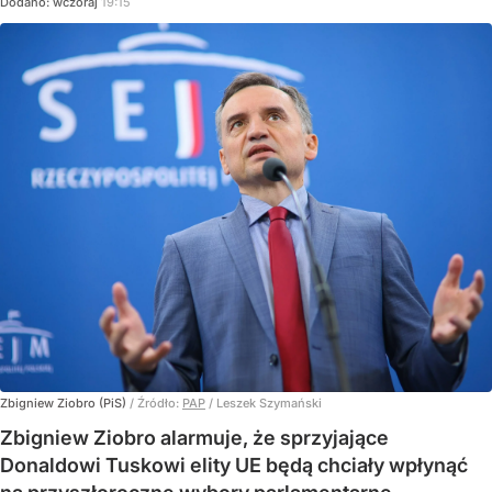
Dodano:
wczoraj
19:15
Zbigniew Ziobro (PiS)
/ Źródło:
PAP
/
Leszek Szymański
Zbigniew Ziobro alarmuje, że sprzyjające
Donaldowi Tuskowi elity UE będą chciały wpłynąć