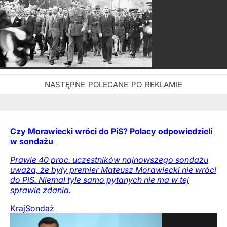
Czy Morawiecki wróci do PiS? Polacy odpowiedzieli
w sondażu
Prawie 40 proc. uczestników najnowszego sondażu
uważa, że były premier Mateusz Morawiecki nie wróci
do PiS. Niemal tyle samo pytanych nie ma w tej
sprawie zdania.
Kraj
Sondaż