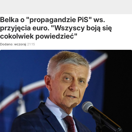
Belka o "propagandzie PiS" ws.
przyjęcia euro. "Wszyscy boją się
cokolwiek powiedzieć"
Dodano:
wczoraj
21:15