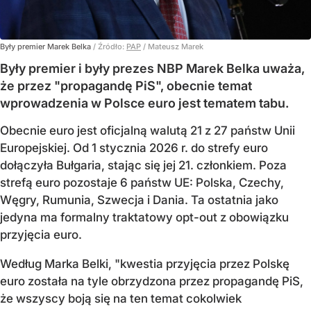
Były premier Marek Belka
/ Źródło:
PAP
/
Mateusz Marek
Były premier i były prezes NBP Marek Belka uważa,
że przez "propagandę PiS", obecnie temat
wprowadzenia w Polsce euro jest tematem tabu.
Obecnie euro jest oficjalną walutą 21 z 27 państw Unii
Europejskiej. Od 1 stycznia 2026 r. do strefy euro
dołączyła Bułgaria, stając się jej 21. członkiem.
Poza
strefą euro pozostaje 6 państw UE:
Polska, Czechy,
Węgry, Rumunia, Szwecja i Dania
. Ta ostatnia jako
jedyna ma formalny traktatowy opt-out z obowiązku
przyjęcia euro.
Według Marka Belki, "kwestia przyjęcia przez Polskę
euro została na tyle obrzydzona przez propagandę PiS,
że wszyscy boją się na ten temat cokolwiek