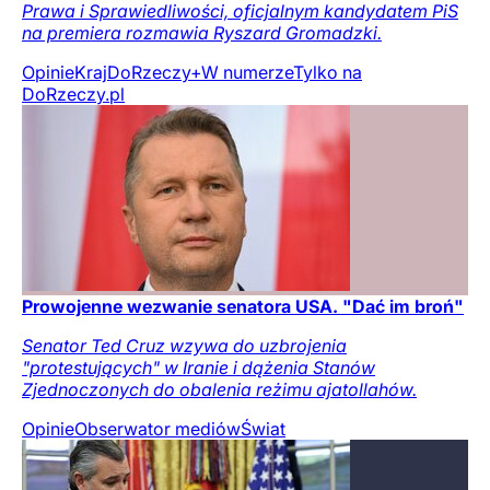
Prawa i Sprawiedliwości, oficjalnym kandydatem PiS
na premiera rozmawia Ryszard Gromadzki.
Opinie
Kraj
DoRzeczy+
W numerze
Tylko na
DoRzeczy.pl
Prowojenne wezwanie senatora USA. "Dać im broń"
Senator Ted Cruz wzywa do uzbrojenia
"protestujących" w Iranie i dążenia Stanów
Zjednoczonych do obalenia reżimu ajatollahów.
Opinie
Obserwator mediów
Świat