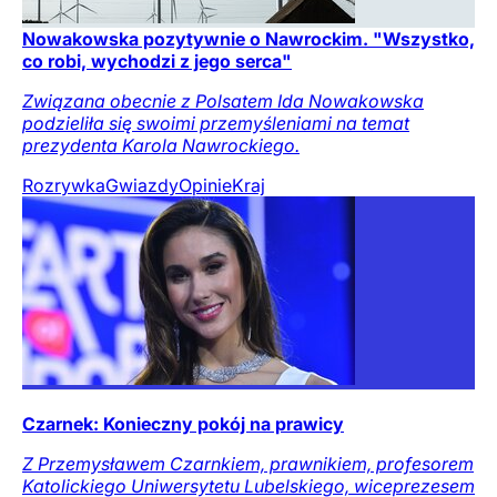
Nowakowska pozytywnie o Nawrockim. "Wszystko,
co robi, wychodzi z jego serca"
Związana obecnie z Polsatem Ida Nowakowska
podzieliła się swoimi przemyśleniami na temat
prezydenta Karola Nawrockiego.
Rozrywka
Gwiazdy
Opinie
Kraj
Czarnek: Konieczny pokój na prawicy
Z Przemysławem Czarnkiem, prawnikiem, profesorem
Katolickiego Uniwersytetu Lubelskiego, wiceprezesem