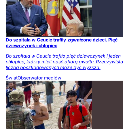
Do szpitala w Ceucie trafiły zgwałcone dzieci. Pięć
dziewczynek i chłopiec
Do szpitala w Ceucie trafiło pięć dziewczynek i jeden
chłopiec, którzy mieli paść ofiarą gwałtu. Rzeczywista
liczba poszkodowanych może być wyższa.
Świat
Obserwator mediów