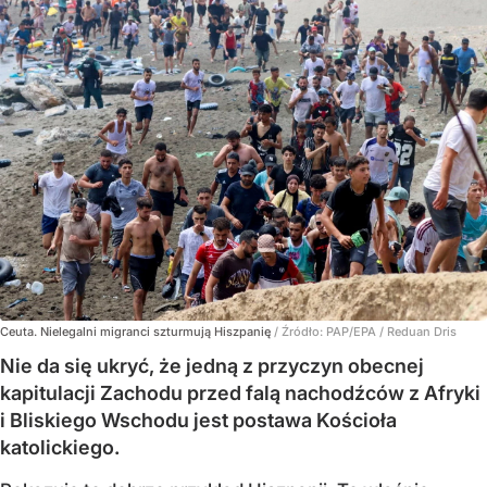
Ceuta. Nielegalni migranci szturmują Hiszpanię
/ Źródło:
PAP/EPA
/
Reduan Dris
Nie da się ukryć, że jedną z przyczyn obecnej
kapitulacji Zachodu przed falą nachodźców z Afryki
i Bliskiego Wschodu jest postawa Kościoła
katolickiego.