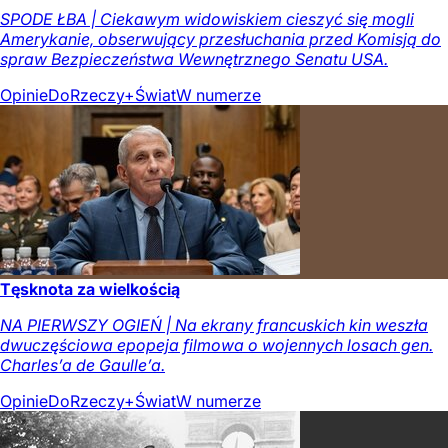
SPODE ŁBA | Ciekawym widowiskiem cieszyć się mogli
Amerykanie, obserwujący przesłuchania przed Komisją do
spraw Bezpieczeństwa Wewnętrznego Senatu USA.
Opinie
DoRzeczy+
Świat
W numerze
Tęsknota za wielkością
NA PIERWSZY OGIEŃ | Na ekrany francuskich kin weszła
dwuczęściowa epopeja filmowa o wojennych losach gen.
Charles’a de Gaulle’a.
Opinie
DoRzeczy+
Świat
W numerze