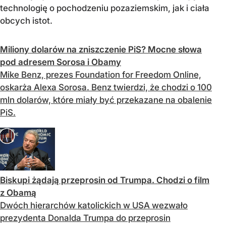
technologię o pochodzeniu pozaziemskim, jak i ciała
obcych istot.
Miliony dolarów na zniszczenie PiS? Mocne słowa
pod adresem Sorosa i Obamy
Mike Benz, prezes Foundation for Freedom Online,
oskarża Alexa Sorosa. Benz twierdzi, że chodzi o 100
mln dolarów, które miały być przekazane na obalenie
PiS.
Biskupi żądają przeprosin od Trumpa. Chodzi o film
z Obamą
Dwóch hierarchów katolickich w USA wezwało
prezydenta Donalda Trumpa do przeprosin