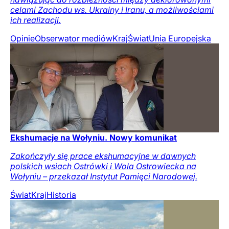
celami Zachodu ws. Ukrainy i Iranu, a możliwościami
ich realizacji.
Opinie
Obserwator mediów
Kraj
Świat
Unia Europejska
Ekshumacje na Wołyniu. Nowy komunikat
Zakończyły się prace ekshumacyjne w dawnych
polskich wsiach Ostrówki i Wola Ostrowiecka na
Wołyniu – przekazał Instytut Pamięci Narodowej.
Świat
Kraj
Historia