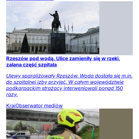
Rzeszów pod wodą. Ulice zamieniły się w rzeki,
zalana część szpitala
Ulewy sparaliżowały Rzeszów. Woda dostała się m.in.
do szpitalnej izby przyjęć. W całym województwie
podkarpackim strażacy interweniowali ponad 150
razy.
Kraj
Obserwator mediów