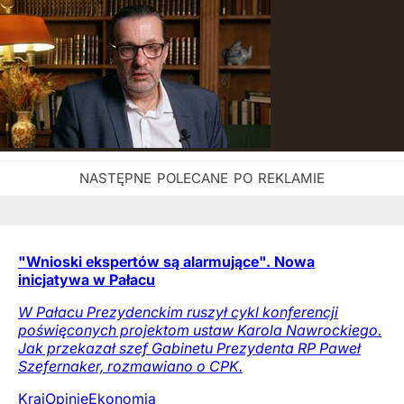
"Wnioski ekspertów są alarmujące". Nowa
inicjatywa w Pałacu
W Pałacu Prezydenckim ruszył cykl konferencji
poświęconych projektom ustaw Karola Nawrockiego.
Jak przekazał szef Gabinetu Prezydenta RP Paweł
Szefernaker, rozmawiano o CPK.
Kraj
Opinie
Ekonomia