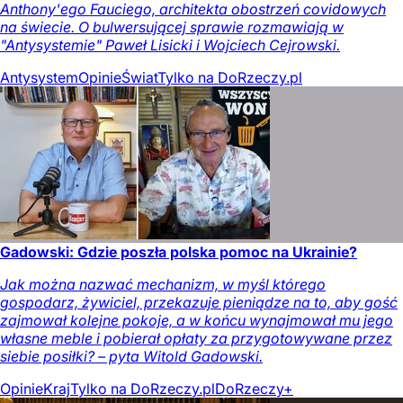
Anthony'ego Fauciego, architekta obostrzeń covidowych
na świecie. O bulwersującej sprawie rozmawiają w
"Antysystemie" Paweł Lisicki i Wojciech Cejrowski.
Antysystem
Opinie
Świat
Tylko na DoRzeczy.pl
Gadowski: Gdzie poszła polska pomoc na Ukrainie?
Jak można nazwać mechanizm, w myśl którego
gospodarz, żywiciel, przekazuje pieniądze na to, aby gość
zajmował kolejne pokoje, a w końcu wynajmował mu jego
własne meble i pobierał opłaty za przygotowywane przez
siebie posiłki? – pyta Witold Gadowski.
Opinie
Kraj
Tylko na DoRzeczy.pl
DoRzeczy+