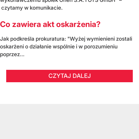
wykonawczemu spółek Orlen S.A. i OTS GmbH" –
czytamy w komunikacie.
Co zawiera akt oskarżenia?
Jak podkreśla prokuratura: "Wyżej wymienieni zostali
oskarżeni o działanie wspólnie i w porozumieniu
poprzez...
CZYTAJ DALEJ