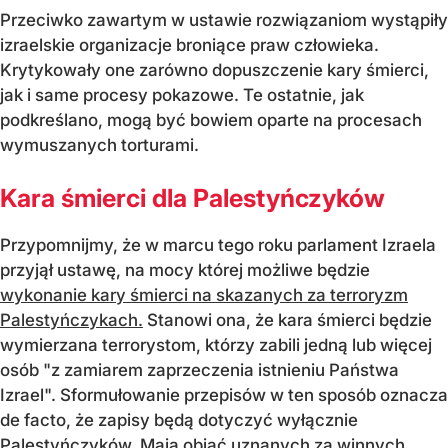
Przeciwko zawartym w ustawie rozwiązaniom wystąpiły
izraelskie organizacje broniące praw człowieka.
Krytykowały one zarówno dopuszczenie kary śmierci,
jak i same procesy pokazowe. Te ostatnie, jak
podkreślano, mogą być bowiem oparte na procesach
wymuszanych torturami.
Kara śmierci dla Palestyńczyków
Przypomnijmy, że w marcu tego roku parlament Izraela
przyjął ustawę, na mocy której możliwe będzie
wykonanie kary śmierci na skazanych za terroryzm
Palestyńczykach.
Stanowi ona, że kara śmierci będzie
wymierzana terrorystom, którzy zabili jedną lub więcej
osób "z zamiarem zaprzeczenia istnieniu Państwa
Izrael". Sformułowanie przepisów w ten sposób oznacza
de facto, że zapisy będą dotyczyć wyłącznie
Palestyńczyków. Mają objąć uznanych za winnych