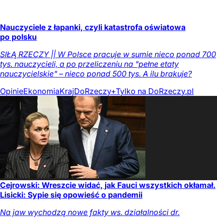
Nauczyciele z łapanki, czyli katastrofa oświatowa
po polsku
SIŁĄ RZECZY || W Polsce pracuje w sumie nieco ponad 700
tys. nauczycieli, a po przeliczeniu na "pełne etaty
nauczycielskie" – nieco ponad 500 tys. A ilu brakuje?
Opinie
Ekonomia
Kraj
DoRzeczy+
Tylko na DoRzeczy.pl
Cejrowski: Wreszcie widać, jak Fauci wszystkich okłamał.
Lisicki: Sypie się opowieść o pandemii
Na jaw wychodzą nowe fakty ws. działalności dr.