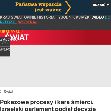
ROZWIŃ
▼
KRAJ
ŚWIAT
OPINIE
HISTORIA
TYGODNIK
KSIĄŻKI
WIDEO
DO
RZECZY+
WSPIERAJ
SUBSKRYBUJ
ŚWIAT
ZALOGUJ
MENU
Świat
Pokazowe procesy i kara śmierci.
Izraelski parlament podjął decyzję