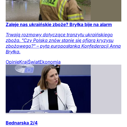
Zaleje nas ukraińskie zboże? Bryłka bije na alarm
Trwają rozmowy dotyczące tranzytu ukraińskiego
zboża. "Czy Polska znów stanie się ofiarą kryzysu
zbożowego?" – pyta europosłanka Konfederacji Anna
Bryłka.
Opinie
Kraj
Świat
Ekonomia
Bednarska 2/4