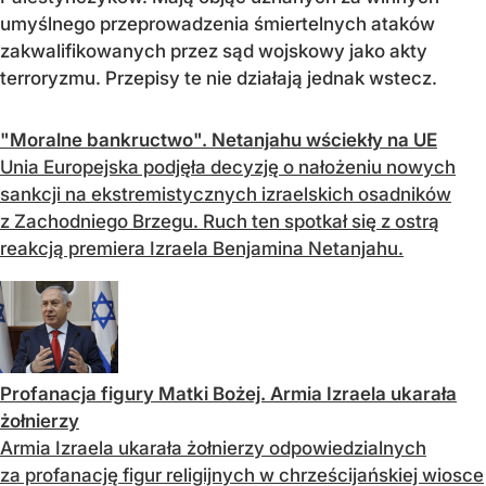
umyślnego przeprowadzenia śmiertelnych ataków
zakwalifikowanych przez sąd wojskowy jako akty
terroryzmu. Przepisy te nie działają jednak wstecz.
"Moralne bankructwo". Netanjahu wściekły na UE
Unia Europejska podjęła decyzję o nałożeniu nowych
sankcji na ekstremistycznych izraelskich osadników
z Zachodniego Brzegu. Ruch ten spotkał się z ostrą
reakcją premiera Izraela Benjamina Netanjahu.
Profanacja figury Matki Bożej. Armia Izraela ukarała
żołnierzy
Armia Izraela ukarała żołnierzy odpowiedzialnych
za profanację figur religijnych w chrześcijańskiej wiosce