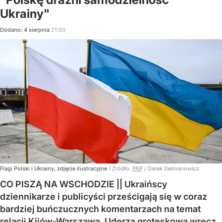
Ukrainy"
Dodano:
4
sierpnia
21:00
Flagi Polski i Ukrainy, zdjęcie ilustracyjne
/ Źródło:
PAP
/
Darek Delmanowicz
CO PISZĄ NA WSCHODZIE || Ukraińscy
dziennikarze i publicyści prześcigają się w coraz
bardziej buńczucznych komentarzach na temat
relacji Kijów-Warszawa. Uderza groteskowa wręcz