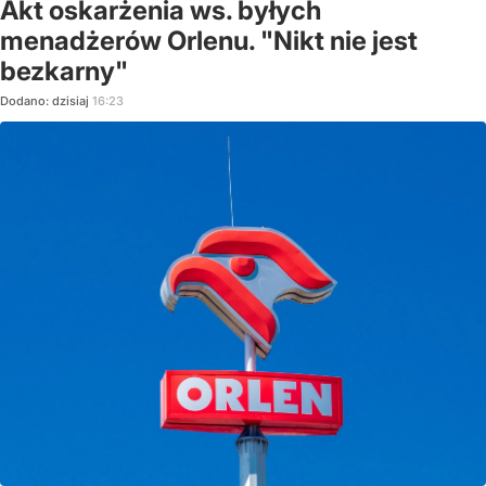
Akt oskarżenia ws. byłych
menadżerów Orlenu. "Nikt nie jest
bezkarny"
Dodano:
dzisiaj
16:23