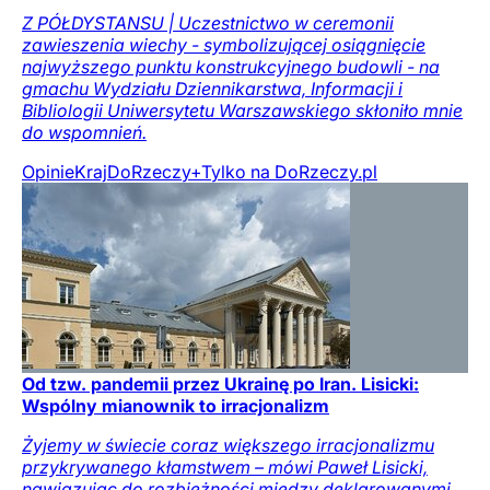
Z PÓŁDYSTANSU | Uczestnictwo w ceremonii
zawieszenia wiechy - symbolizującej osiągnięcie
najwyższego punktu konstrukcyjnego budowli - na
gmachu Wydziału Dziennikarstwa, Informacji i
Bibliologii Uniwersytetu Warszawskiego skłoniło mnie
do wspomnień.
Opinie
Kraj
DoRzeczy+
Tylko na DoRzeczy.pl
Od tzw. pandemii przez Ukrainę po Iran. Lisicki:
Wspólny mianownik to irracjonalizm
Żyjemy w świecie coraz większego irracjonalizmu
przykrywanego kłamstwem – mówi Paweł Lisicki,
nawiązując do rozbieżności między deklarowanymi