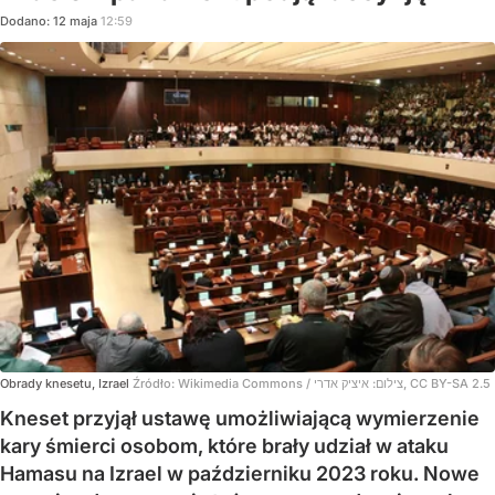
Dodano:
12
maja
12:59
Obrady knesetu, Izrael
Źródło:
Wikimedia Commons
/
צילום: איציק אדרי, CC BY-SA 2.5
Kneset przyjął ustawę umożliwiającą wymierzenie
kary śmierci osobom, które brały udział w ataku
Hamasu na Izrael w październiku 2023 roku. Nowe