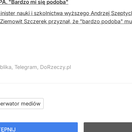
PA. "Bardzo mi się podoba"
nister nauki i szkolnictwa wyższego Andrzej Szeptyc
 Ziemowit Szczerek przyznał, że "bardzo podoba" mu 
blika, Telegram, DoRzeczy.pl
erwator mediów
ĘPNIJ