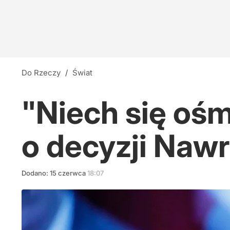
Do Rzeczy
/
Świat
"Niech się ośm
o decyzji Naw
Dodano:
15
czerwca
18:07