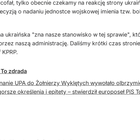
cofał, tylko obecnie czekamy na reakcję strony ukrai
decyzją o nadaniu jednostce wojskowej imienia tzw. b
na ukraińska "zna nasze stanowisko w tej sprawie", kt
rzez naszą administrację. Daliśmy krótki czas stronie
f KPRP.
 To zdrada
anie UPA do Żołnierzy Wyklętych wywołało olbrzymie 
gorsze określenia i epitety – stwierdził europoseł PiS 