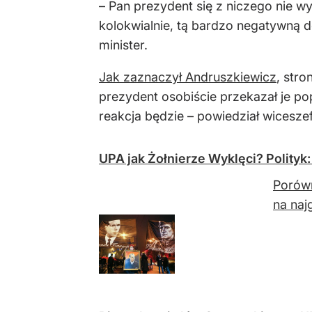
– Pan prezydent się z niczego nie wy
kolokwialnie, tą bardzo negatywną 
minister.
Jak zaznaczył Andruszkiewicz
, stro
prezydent osobiście przekazał je pop
reakcja będzie – powiedział wicesze
UPA jak Żołnierze Wyklęci? Polityk:
Porówn
na naj