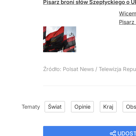
Pisarz broni słów Szeptyckiego o U
Wicemi
Pisarz
Źródło:
Polsat News
/
Telewizja Repu
Świat
Opinie
Kraj
Obs
UDOST