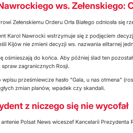
 Nawrockiego ws. Zełenskiego: 
owi Zełenskiemu Orderu Orła Białego odniosła się rz
ent Karol Nawrocki wstrzymuje się z podjęciem decyzj
li Kijów nie zmieni decyzji ws. nazwania elitarnej j
 ośmieszają do końca. Aby później ślad ten pozostał
u spraw zagranicznych Rosji.
wpisu prześmiewcze hasło "Gala, u nas otmena" (ros. 
głych zmian planów, wpadek czy skandali.
dent z niczego się nie wycofał
a antenie Polsat News wiceszef Kancelarii Prezydent