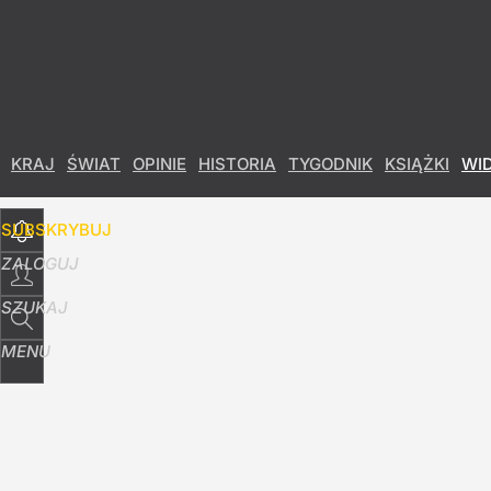
Udostępnij
11
Skomentuj
KRAJ
ŚWIAT
OPINIE
HISTORIA
TYGODNIK
KSIĄŻKI
WI
SUBSKRYBUJ
ZALOGUJ
SZUKAJ
MENU