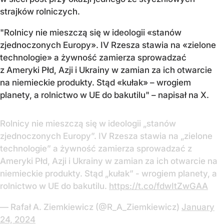
strajków rolniczych.
"Rolnicy nie mieszczą się w ideologii «stanów
zjednoczonych Europy». IV Rzesza stawia na «zielone
technologie» a żywność zamierza sprowadzać
z Ameryki Płd, Azji i Ukrainy w zamian za ich otwarcie
na niemieckie produkty. Stąd «kułak» – wrogiem
planety, a rolnictwo w UE do bakutilu" – napisał na X.
Rolnicy nie mieszczą się w ideologii „stanów
zjednoczonych Europy”. IV Rzesza stawia na „zielone
technologie” a żywność zamierza sprowadzać z
Ameryki Płd, Azji i Ukrainy w zamian za ich otwarcie na
niemieckie produkty. Stąd „kułak” - wrogiem planety, a
rolnictwo w UE do bakutilu.
https://t.co/fdwItZwGAA
— Rafał A. Ziemkiewicz (@R_A_Ziemkiewicz)
January
24, 2024