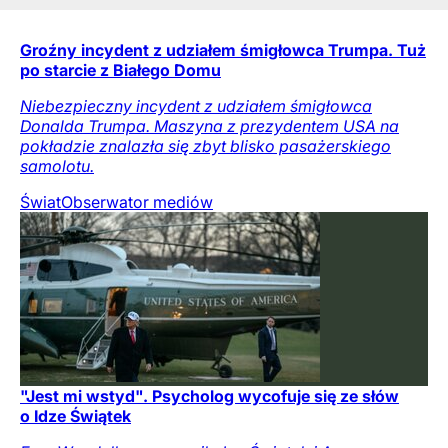
Groźny incydent z udziałem śmigłowca Trumpa. Tuż
po starcie z Białego Domu
Niebezpieczny incydent z udziałem śmigłowca
Donalda Trumpa. Maszyna z prezydentem USA na
pokładzie znalazła się zbyt blisko pasażerskiego
samolotu.
Świat
Obserwator mediów
"Jest mi wstyd". Psycholog wycofuje się ze słów
o Idze Świątek