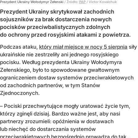
Prezydent Ukrainy Wołodymyr Zełenski
/ Źródło:
PAP
/
Victor Kovalchuk
Prezydent Ukrainy skrytykował zachodnich
sojuszników za brak dostarczenia nowych
pocisków przeciwbalistycznych zdolnych
do ochrony przed rosyjskimi atakami z powietrza.
Podczas ataku,
który miał miejsce w nocy 5 sierpnia
siły
ukraińskie nie zestrzeliły ani jednego rosyjskiego
pocisku. Według prezydenta Ukrainy Wołodymyra
Zełenskiego, było to spowodowane gwałtownym
ograniczeniem dostaw systemów przeciwrakietowych
od zachodnich partnerów, w tym Stanów
Zjednoczonych.
– Pociski przechwytujące mogły uratować życie tym,
którzy zginęli dzisiaj. Bardzo ważne jest, aby nasi
partnerzy zrozumieli: opóźnienia w dostawach
lub niechęć do dostarczania systemów
przeciwrakietowych bezpośrednio prowadzą do tak...