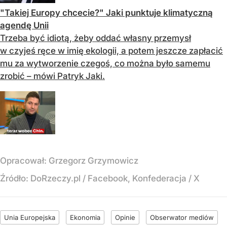
"Takiej Europy chcecie?" Jaki punktuje klimatyczną
agendę Unii
Trzeba być idiotą, żeby oddać własny przemysł
w czyjeś ręce w imię ekologii, a potem jeszcze zapłacić
mu za wytworzenie czegoś, co można było samemu
zrobić – mówi Patryk Jaki.
Opracował:
Grzegorz Grzymowicz
Źródło:
DoRzeczy.pl / Facebook, Konfederacja / X
Unia Europejska
Ekonomia
Opinie
Obserwator mediów