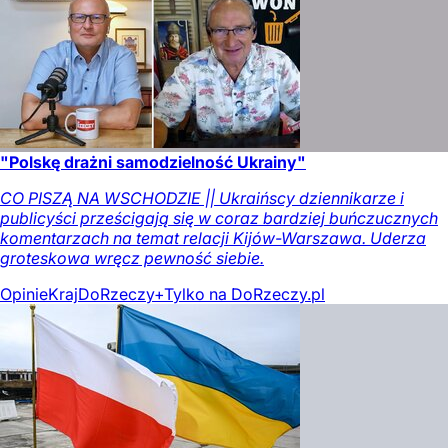
"Polskę drażni samodzielność Ukrainy"
CO PISZĄ NA WSCHODZIE || Ukraińscy dziennikarze i
publicyści prześcigają się w coraz bardziej buńczucznych
komentarzach na temat relacji Kijów-Warszawa. Uderza
groteskowa wręcz pewność siebie.
Opinie
Kraj
DoRzeczy+
Tylko na DoRzeczy.pl