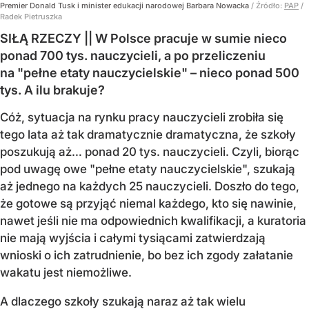
Premier Donald Tusk i minister edukacji narodowej Barbara Nowacka
/ Źródło:
PAP
/
Radek Pietruszka
SIŁĄ RZECZY || W Polsce pracuje w sumie nieco
ponad 700 tys. nauczycieli, a po przeliczeniu
na "pełne etaty nauczycielskie" – nieco ponad 500
tys. A ilu brakuje?
Cóż, sytuacja na rynku pracy nauczycieli zrobiła się
tego lata aż tak dramatycznie dramatyczna, że szkoły
poszukują aż… ponad 20 tys. nauczycieli. Czyli, biorąc
pod uwagę owe "pełne etaty nauczycielskie", szukają
aż jednego na każdych 25 nauczycieli. Doszło do tego,
że gotowe są przyjąć niemal każdego, kto się nawinie,
nawet jeśli nie ma odpowiednich kwalifikacji, a kuratoria
nie mają wyjścia i całymi tysiącami zatwierdzają
wnioski o ich zatrudnienie, bo bez ich zgody załatanie
wakatu jest niemożliwe.
A dlaczego szkoły szukają naraz aż tak wielu