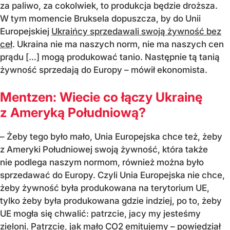
za paliwo, za cokolwiek, to produkcja będzie droższa.
W tym momencie Bruksela dopuszcza, by do Unii
Europejskiej
Ukraińcy sprzedawali swoją żywność bez
ceł
. Ukraina nie ma naszych norm, nie ma naszych cen
prądu […] mogą produkować tanio. Następnie tą tanią
żywność sprzedają do Europy – mówił ekonomista.
Mentzen: Wiecie co łączy Ukrainę
z Ameryką Południową?
– Żeby tego było mało, Unia Europejska chce też, żeby
z Ameryki Południowej swoją żywność, która także
nie podlega naszym normom, również można było
sprzedawać do Europy. Czyli Unia Europejska nie chce,
żeby żywność była produkowana na terytorium UE,
tylko żeby była produkowana gdzie indziej, po to, żeby
UE mogła się chwalić: patrzcie, jacy my jesteśmy
zieloni. Patrzcie, jak mało CO2 emitujemy – powiedział