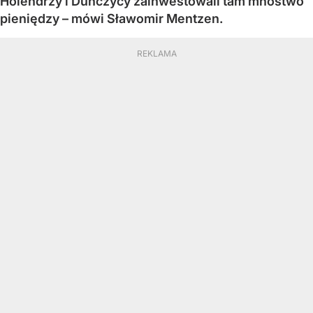
Holendrzy i Duńczycy zainwestowali tam mnóstwo
pieniędzy – mówi Sławomir Mentzen.