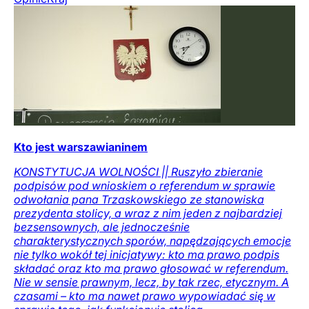
Kto jest warszawianinem
KONSTYTUCJA WOLNOŚCI || Ruszyło zbieranie
podpisów pod wnioskiem o referendum w sprawie
odwołania pana Trzaskowskiego ze stanowiska
prezydenta stolicy, a wraz z nim jeden z najbardziej
bezsensownych, ale jednocześnie
charakterystycznych sporów, napędzających emocje
nie tylko wokół tej inicjatywy: kto ma prawo podpis
składać oraz kto ma prawo głosować w referendum.
Nie w sensie prawnym, lecz, by tak rzec, etycznym. A
czasami – kto ma nawet prawo wypowiadać się w