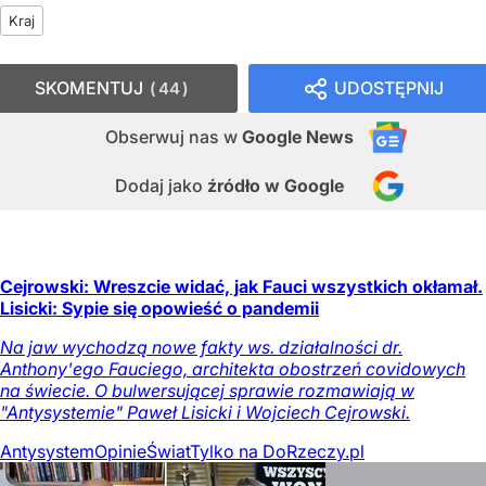
Kraj
SKOMENTUJ
UDOSTĘPNIJ
44
Obserwuj nas
w
Google News
Dodaj jako
źródło w Google
Cejrowski: Wreszcie widać, jak Fauci wszystkich okłamał.
Lisicki: Sypie się opowieść o pandemii
Na jaw wychodzą nowe fakty ws. działalności dr.
Anthony'ego Fauciego, architekta obostrzeń covidowych
na świecie. O bulwersującej sprawie rozmawiają w
"Antysystemie" Paweł Lisicki i Wojciech Cejrowski.
Antysystem
Opinie
Świat
Tylko na DoRzeczy.pl