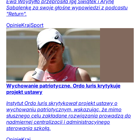
Ewa Woydyłło przeprosiła Igę Świątek i Arynę
Sabalenkę za swoje głośne wypowiedzi z podcastu
"Return".
Opinie
Kraj
Sport
Wychowanie patriotyczne. Ordo Iuris krytykuje
projekt ustawy
Instytut Ordo Iuris skrytykował projekt ustawy o
wychowaniu patriotycznym, wskazując, że mimo
słusznego celu zakładane rozwiązania prowadzą do
nadmiernej centralizacji i administracyjnego
sterowania szkołą.
Opinie
Kraj