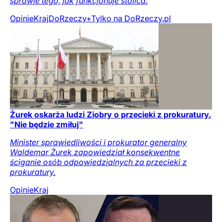
sprawie tego, jak funkcjonuje stolica.
Opinie
Kraj
DoRzeczy+
Tylko na DoRzeczy.pl
Żurek oskarża ludzi Ziobry o przecieki z prokuratury.
"Nie będzie zmiłuj"
Minister sprawiedliwości i prokurator generalny
Waldemar Żurek zapowiedział konsekwentne
ściganie osób odpowiedzialnych za przecieki z
prokuratury.
Opinie
Kraj