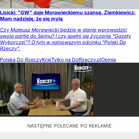
Lisicki: "GW" daje Morawieckiemu szansę. Ziemkiewicz:
Mam nadzieję, że się mylą
Czy Mateusz Morawiecki będzie w stanie wprowadzić
swoją partię do Sejmu? I czy spełni się życzenie "Gazety
Wyborczej"? O tym w najnowszym odcinku "Polski Do
Rzeczy".
Polska Do Rzeczy
Kraj
Tylko na DoRzeczy.pl
Opinie