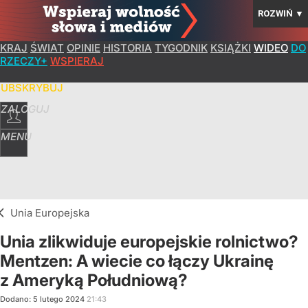
ROZWIŃ
▼
KRAJ
ŚWIAT
OPINIE
HISTORIA
TYGODNIK
KSIĄŻKI
WIDEO
DO
RZECZY+
WSPIERAJ
SUBSKRYBUJ
ZALOGUJ
MENU
Unia Europejska
Unia zlikwiduje europejskie rolnictwo?
Mentzen: A wiecie co łączy Ukrainę
z Ameryką Południową?
Dodano:
5
lutego
2024
21:43