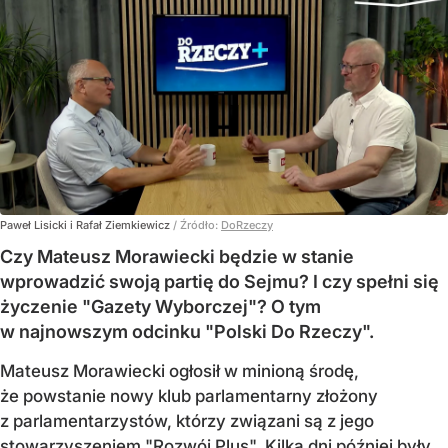
Paweł Lisicki i Rafał Ziemkiewicz
/ Źródło:
DoRzeczy
Czy Mateusz Morawiecki będzie w stanie
wprowadzić swoją partię do Sejmu? I czy spełni się
życzenie "Gazety Wyborczej"? O tym
w najnowszym odcinku "Polski Do Rzeczy".
Mateusz Morawiecki ogłosił w minioną środę,
że powstanie nowy klub parlamentarny złożony
z parlamentarzystów, którzy związani są z jego
stowarzyszeniem "Rozwój Plus". Kilka dni później były