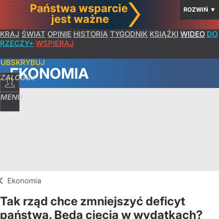
ROZWIŃ
▼
KRAJ
ŚWIAT
OPINIE
HISTORIA
TYGODNIK
KSIĄŻKI
WIDEO
DO
RZECZY+
WSPIERAJ
SUBSKRYBUJ
EKONOMIA
ZALOGUJ
MENU
Ekonomia
Tak rząd chce zmniejszyć deficyt
państwa. Będą cięcia w wydatkach?