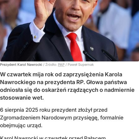
Prezydent Karol Nawrocki
/ Źródło:
PAP
/
Paweł Supernak
W czwartek mija rok od zaprzysiężenia Karola
Nawrockiego na prezydenta RP. Głowa państwa
odniosła się do oskarżeń rządzących o nadmiernie
stosowanie wet.
6 sierpnia 2025 roku prezydent złożył przed
Zgromadzeniem Narodowym przysięgę, formalnie
obejmując urząd.
Karol Nawrocki w czwartek przed Pałacem