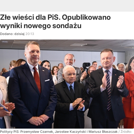
Złe wieści dla PiS. Opublikowano
wyniki nowego sondażu
Dodano:
dzisiaj
20:13
Politycy PiS: Przemysław Czarnek, Jarosław Kaczyński i Mariusz Błaszczak
/ Źródło: