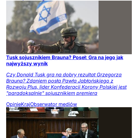
Tusk sojusznikiem Brauna? Poseł: Gra na jego jak
najwyższy wynik
Czy Donald Tusk gra na dobry rezultat Grzegorza
Brauna? Zdaniem posła Pawła Jabłońskiego z
Rozwoju Plus, lider Konfederacji Korony Polskiej jest
"paradoksalnie" sojusznikiem premiera
Opinie
Kraj
Obserwator mediów