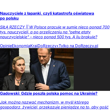
Nauczyciele z łapanki, czyli katastrofa oświatowa
po polsku
SIŁĄ RZECZY || W Polsce pracuje w sumie nieco ponad 700
tys. nauczycieli, a po przeliczeniu na "pełne etaty
nauczycielskie" – nieco ponad 500 tys. A ilu brakuje?
Opinie
Ekonomia
Kraj
DoRzeczy+
Tylko na DoRzeczy.pl
Gadowski: Gdzie poszła polska pomoc na Ukrainie?
Jak można nazwać mechanizm, w myśl którego
gospodarz, żywiciel, przekazuje pieniądze na to, aby gość