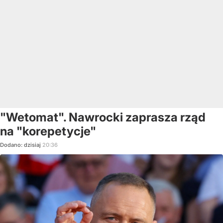
"Wetomat". Nawrocki zaprasza rząd
na "korepetycje"
Dodano:
dzisiaj
20:36