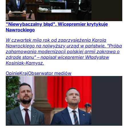
"Niewybaczalny błąd". Wicepremier krytykuje
Nawrockiego
W czwartek mija rok od zaprzysiężenia Karola
Nawrockiego na najwyższy urząd w państwie. "Próba
zahamowania modernizacji polskiej armii zakrawa o
zdradę stanu" – napisał wicepremier Władysław
Kosiniak-Kamysz.
Opinie
Kraj
Obserwator mediów