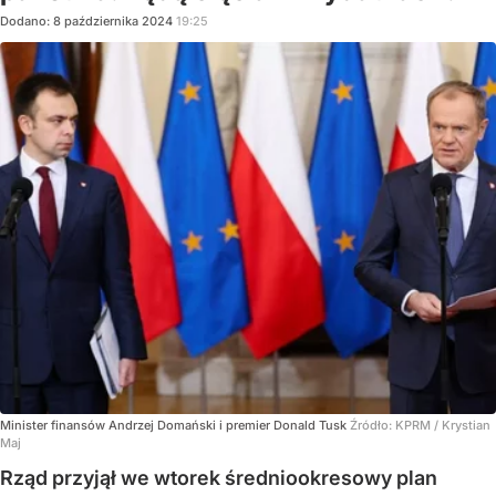
Dodano:
8
października
2024
19:25
Minister finansów Andrzej Domański i premier Donald Tusk
Źródło:
KPRM / Krystian
Maj
Rząd przyjął we wtorek średniookresowy plan