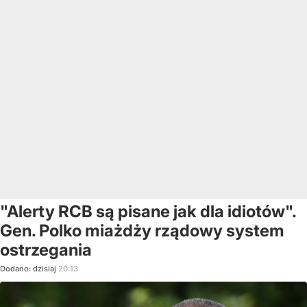
"Alerty RCB są pisane jak dla idiotów".
Gen. Polko miażdży rządowy system
ostrzegania
Dodano:
dzisiaj
20:13