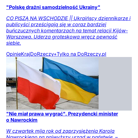
"Polskę drażni samodzielność Ukrainy"
CO PISZĄ NA WSCHODZIE || Ukraińscy dziennikarze i
publicyści prześcigają się w coraz bardziej
buńczucznych komentarzach na temat relacji Kijów-
Warszawa. Uderza groteskowa wręcz pewność
siebie.
Opinie
Kraj
DoRzeczy+
Tylko na DoRzeczy.pl
"Nie miał prawa wygrać". Prezydencki minister
o Nawrockim
W czwartek mija rok od zaprzysiężenia Karola
Nawrockiego na najwyższy urząd w państwie. –