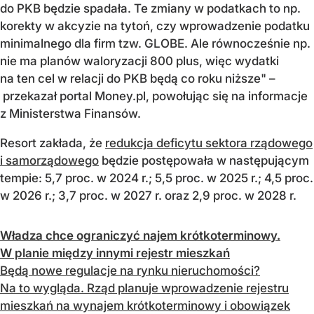
do PKB będzie spadała. Te zmiany w podatkach to np.
korekty w akcyzie na tytoń, czy wprowadzenie podatku
minimalnego dla firm tzw. GLOBE. Ale równocześnie np.
nie ma planów waloryzacji 800 plus, więc wydatki
na ten cel w relacji do PKB będą co roku niższe" –
przekazał portal Money.pl, powołując się na informacje
z Ministerstwa Finansów.
Resort zakłada, że
redukcja deficytu sektora rządowego
i samorządowego
będzie postępowała w następującym
tempie: 5,7 proc. w 2024 r.; 5,5 proc. w 2025 r.; 4,5 proc.
w 2026 r.; 3,7 proc. w 2027 r. oraz 2,9 proc. w 2028 r.
Władza chce ograniczyć najem krótkoterminowy.
W planie między innymi rejestr mieszkań
Będą nowe regulacje na rynku nieruchomości?
Na to wygląda. Rząd planuje wprowadzenie rejestru
mieszkań na wynajem krótkoterminowy i obowiązek