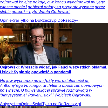
zajmował kolejne pokoje, a w końcu wynajmował mu jego
własne meble i pobierał opłaty za przygotowywane przez
siebie posiłki? – pyta Witold Gadowski.
Opinie
Kraj
Tylko na DoRzeczy.pl
DoRzeczy+
Cejrowski: Wreszcie widać, jak Fauci wszystkich okłamał.
Lisicki: Sypie się opowieść o pandemii
Na jaw wychodzą nowe fakty ws. działalności dr.
Anthony'ego Fauciego, architekta obostrzeń covidowych
na świecie. O bulwersującej sprawie rozmawiają w
"Antysystemie" Paweł Lisicki i Wojciech Cejrowski.
Antysystem
Opinie
Świat
Tylko na DoRzeczy.pl