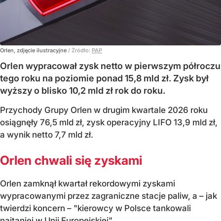
Orlen, zdjęcie ilustracyjne
/ Źródło:
PAP
Orlen wypracował zysk netto w pierwszym półroczu
tego roku na poziomie ponad 15,8 mld zł. Zysk był
wyższy o blisko 10,2 mld zł rok do roku.
Przychody Grupy Orlen w drugim kwartale 2026 roku
osiągnęły 76,5 mld zł, zysk operacyjny LIFO 13,9 mld zł,
a wynik netto 7,7 mld zł.
Orlen chwali się zyskami
Orlen zamknął kwartał rekordowymi zyskami
wypracowanymi przez zagraniczne stacje paliw, a – jak
twierdzi koncern – "kierowcy w Polsce tankowali
najtaniej w Unii Europejskiej".