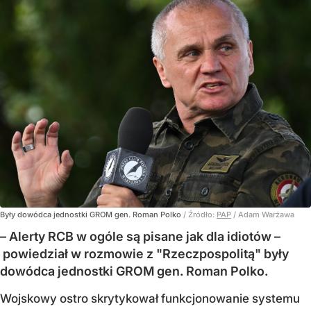
Były dowódca jednostki GROM gen. Roman Polko
/ Źródło:
PAP
/
Adam Warżawa
– Alerty RCB w ogóle są pisane jak dla idiotów –
powiedział w rozmowie z "Rzeczpospolitą" były
dowódca jednostki GROM gen. Roman Polko.
Wojskowy ostro skrytykował funkcjonowanie systemu