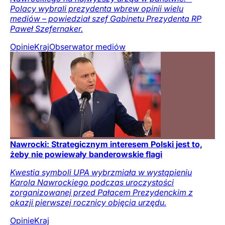
Polacy wybrali prezydenta wbrew opinii wielu
mediów – powiedział szef Gabinetu Prezydenta RP
Paweł Szefernaker.
Opinie
Kraj
Obserwator mediów
Nawrocki: Strategicznym interesem Polski jest to,
żeby nie powiewały banderowskie flagi
Kwestia symboli UPA wybrzmiała w wystąpieniu
Karola Nawrockiego podczas uroczystości
zorganizowanej przed Pałacem Prezydenckim z
okazji pierwszej rocznicy objęcia urzędu.
Opinie
Kraj