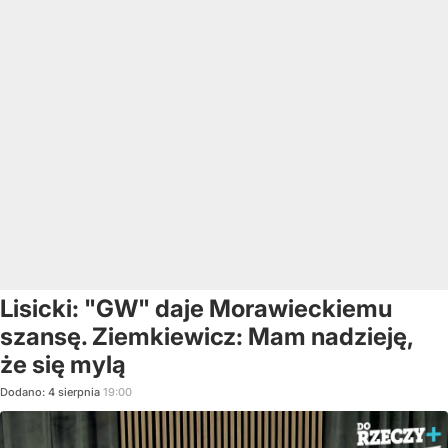
Lisicki: "GW" daje Morawieckiemu
szansę. Ziemkiewicz: Mam nadzieję,
że się mylą
Dodano:
4
sierpnia
19:00