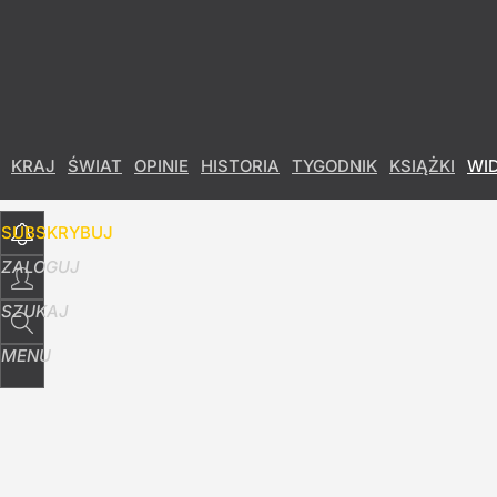
Udostępnij
28
Skomentuj
KRAJ
ŚWIAT
OPINIE
HISTORIA
TYGODNIK
KSIĄŻKI
WI
SUBSKRYBUJ
ZALOGUJ
SZUKAJ
MENU