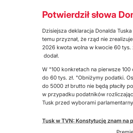
Potwierdził słowa D
Dzisiejsza deklaracja Donalda Tuska
temu przyznał, że rząd nie zrealizu
2026 kwota wolna w kwocie 60 tys. z
dodał.
W "100 konkretach na pierwsze 100 d
do 60 tys. zł. "Obniżymy podatki. Os
do 5000 zł brutto nie będą płaciły 
w przypadku podatników rozliczając
Tusk przed wyborami parlamentarny
Tusk w TVN: Konstytucję znam na 
Premie