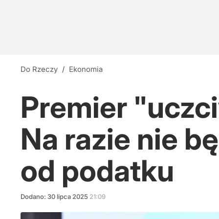
Do Rzeczy
/
Ekonomia
Premier "uczc
Na razie nie b
od podatku
Dodano:
30
lipca
2025
21:09