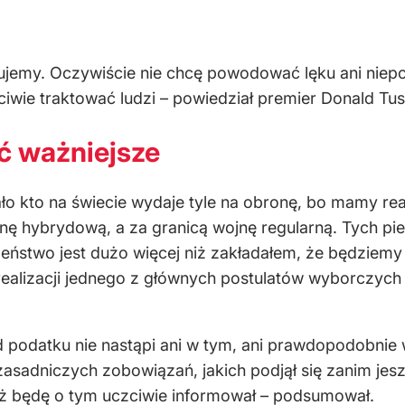
jemy. Oczywiście nie chcę powodować lęku ani niepo
ciwie traktować ludzi – powiedział premier Donald Tu
ć ważniejsze
o kto na świecie wydaje tyle na obronę, bo mamy rea
 hybrydową, a za granicą wojnę regularną. Tych pien
zeństwo jest dużo więcej niż zakładałem, że będziemy 
ealizacji jednego z głównych postulatów wyborczych 
odatku nie nastąpi ani w tym, ani prawdopodobnie w 
asadniczych zobowiązań, jakich podjął się zanim jesz
eż będę o tym uczciwie informował – podsumował.