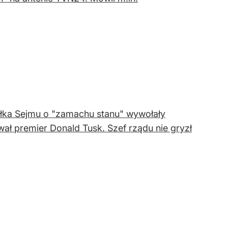
ałka Sejmu o "zamachu stanu" wywołały
ł premier Donald Tusk. Szef rządu nie gryzł