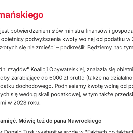
omańskiego
 jest
potwierdzeniem słów ministra finansów i gospod
je obietnicy podwyższenia kwoty wolnej od podatku w 
łotych się nie zmieści – podkreślił. Będziemy nad ty
ni rządów" Koalicji Obywatelskiej, znalazła się obie
oby zarabiające do 6000 zł brutto (także na działaln
podatku dochodowego. Podniesiemy kwotę wolną od podat
ych się według skali podatkowej, w tym także przeds
mi w 2023 roku.
pamięć. Mówię też do pana Nawrockiego
r Donald Tusk wystąpił w środę w "Faktach po faktac