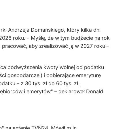
arki Andrzeja Domańskiego
, który kilka dni
2026 roku. – Myślę, że w tym budżecie na rok
m pracować, aby zrealizować ją w 2027 roku –
tnica podwyższenia kwoty wolnej od podatku
ości gospodarczej) i pobierające emeryturę
ku – z 30 tys. zł do 60 tys. zł.,
iębiorców i emerytów" – deklarował Donald
h" na antenie TVN24. Mówił m.in.