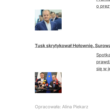
o prez
Tusk skrytykował Hołownię. Surow
Spotka
prawdz
się w j
Opracowała:
Alina Piekarz