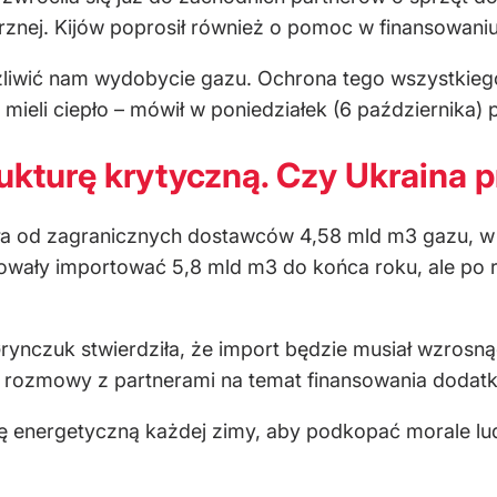
znej. Kijów poprosił również o pomoc w finansowani
żliwić nam wydobycie gazu. Ochrona tego wszystkieg
e mieli ciepło – mówił w poniedziałek (6 października
rukturę krytyczną. Czy Ukraina 
iła od zagranicznych dostawców 4,58 mld m3 gazu, w
wały importować 5,8 mld m3 do końca roku, ale po ro
Grynczuk stwierdziła, że import będzie musiał wzrosną
e rozmowy z partnerami na temat finansowania dodat
rę energetyczną każdej zimy, aby podkopać morale ludn