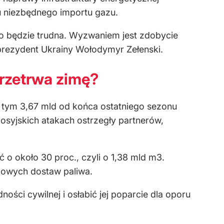
u niezbędnego importu gazu.
o będzie trudna. Wyzwaniem jest zdobycie
) prezydent Ukrainy Wołodymyr Zełenski.
przetrwa zimę?
 tym 3,67 mld od końca ostatniego sezonu
syjskich atakach ostrzegły partnerów,
ć o około 30 proc., czyli o 1,38 mld m3.
kowych dostaw paliwa.
ości cywilnej i osłabić jej poparcie dla oporu