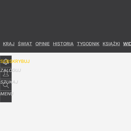
Udostępnij
2
Skomentuj
KRAJ
ŚWIAT
OPINIE
HISTORIA
TYGODNIK
KSIĄŻKI
WI
SUBSKRYBUJ
ZALOGUJ
SZUKAJ
MENU