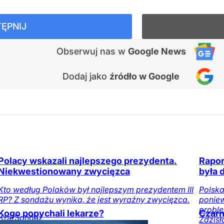
ĘPNIJ
Obserwuj nas
w
Google News
Dodaj jako
źródło w Google
Polacy wskazali najlepszego prezydenta.
Rapor
Niekwestionowany zwycięzca
była 
Kto według Polaków był najlepszym prezydentem III
Polska
RP? Z sondażu wynika, że jest wyraźny zwycięzca.
poniew
proble
Kogo popychali lekarze?
Czarn
Kraj
Sondaż
Zdzisł