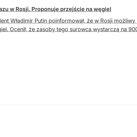
zu w Rosji. Proponuje przejście na węgiel
ent Władimir Putin poinformował, że w Rosji możliwy 
iel. Ocenił, że zasoby tego surowca wystarczą na 900