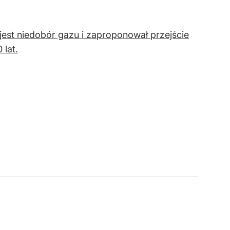
jest niedobór gazu i zaproponował przejście
 lat.