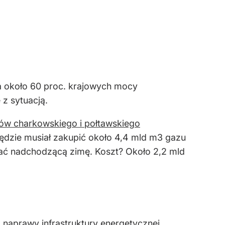
ia około 60 proc. krajowych mocy
z sytuacją.
w charkowskiego i połtawskiego
będzie musiał zakupić około 4,4 mld m3 gazu
wać nadchodzącą zimę. Koszt? Około 2,2 mld
 naprawy infrastruktury energetycznej