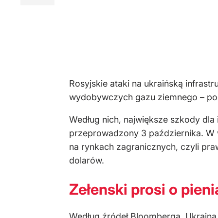
Rosyjskie ataki na ukraińską infras
wydobywczych gazu ziemnego – poda
Według nich, największe szkody dla 
przeprowadzony 3 października
. W 
na rynkach zagranicznych, czyli pr
dolarów.
Zełenski prosi o pien
Według źródeł Bloomberga, Ukraina z