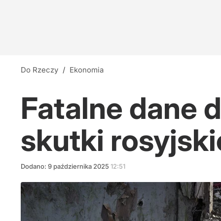
Do Rzeczy
/
Ekonomia
Fatalne dane d
skutki rosyjsk
Dodano:
9
października
2025
12:51