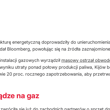
trukturę energetyczną doprowadziły do unieruchomien
ł Bloomberg, powołując się na źródła zaznajomione 
instalacji gazowych wyrządził
masowy ostrzał obwodó
wyniku utraty ponad połowy produkcji paliwa, Kijów 
awie 20 proc. rocznego zapotrzebowania, aby przetr
iądze na gaz
wróciła się już do zachodnich partnerów o sprzęt do