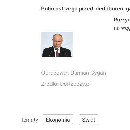
Putin ostrzega przed niedoborem ga
Prezyd
na węg
Opracował:
Damian Cygan
Źródło:
DoRzeczy.pl
Ekonomia
Świat