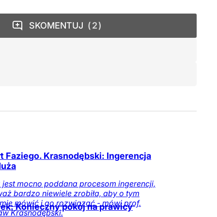
SKOMENTUJ
2
t Faziego. Krasnodębski: Ingerencja
duża
 jest mocno poddana procesom ingerencji,
aż bardzo niewiele zrobiła, aby o tym
mie mówić i go rozwiązać - mówi prof.
ek: Konieczny pokój na prawicy
aw Krasnodębski.