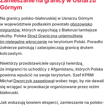
Zamieszanie na granicy w Usnarzu
Górnym
Na granicy polsko-białoruskiej w Usnarzu Górnym
w województwie podlaskim powstało
obozowisko
migrantów
, których wypychają z Białorusi tamtejsze
służby. Polska
Straż Graniczna uniemożliwia
im nielegalne wkroczenie
na terytorium Polski. Ponadto
żołnierze patrolują i zabezpieczają granicę drutem
kolczastym.
Niektórzy przedstawiciele opozycji twierdzą,
że imigranci to uchodźcy z Afganistanu, których Polska
powinna wpuścić na swoje terytorium. Szef KPRM
Michał
Dworczyk zaapelował
wobec tego, by nie dawali
się wciągać w prowokacje organizowane przez reżim
białoruski.
Jak wskazują bowiem eksperci, zamieszanie na polsko-