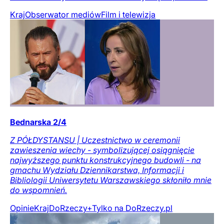
Kraj
Obserwator mediów
Film i telewizja
Bednarska 2/4
Z PÓŁDYSTANSU | Uczestnictwo w ceremonii
zawieszenia wiechy - symbolizującej osiągnięcie
najwyższego punktu konstrukcyjnego budowli - na
gmachu Wydziału Dziennikarstwa, Informacji i
Bibliologii Uniwersytetu Warszawskiego skłoniło mnie
do wspomnień.
Opinie
Kraj
DoRzeczy+
Tylko na DoRzeczy.pl