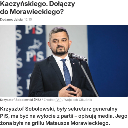
Kaczyńskiego. Dołączy
do Morawieckiego?
Dodano:
dzisiaj
12:15
Krzysztof Sobolewski (PiS)
/ Źródło:
PAP
/
Wojciech Olkuśnik
Krzysztof Sobolewski, były sekretarz generalny
PiS, ma być na wylocie z partii – opisują media. Jego
żona była na grillu Mateusza Morawieckiego.