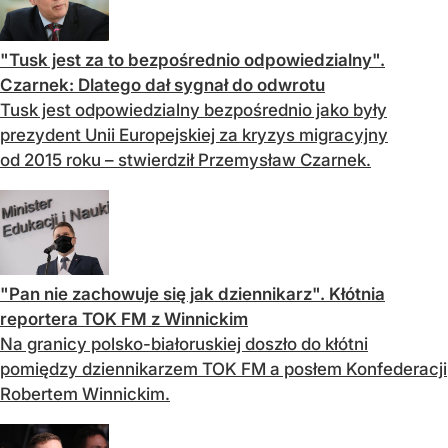
"Tusk jest za to bezpośrednio odpowiedzialny".
Czarnek: Dlatego dał sygnał do odwrotu
Tusk jest odpowiedzialny bezpośrednio jako były
prezydent Unii Europejskiej za kryzys migracyjny
od 2015 roku – stwierdził Przemysław Czarnek.
"Pan nie zachowuje się jak dziennikarz". Kłótnia
reportera TOK FM z Winnickim
Na granicy polsko-białoruskiej doszło do kłótni
pomiędzy dziennikarzem TOK FM a posłem Konfederacji
Robertem Winnickim.