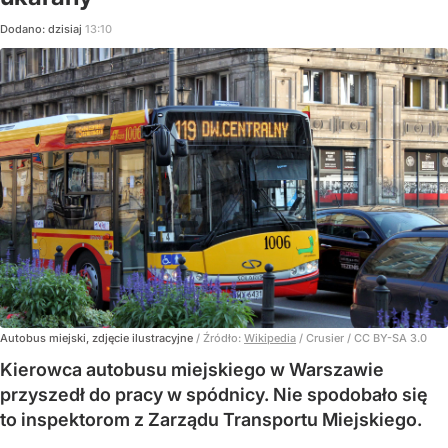
Dodano:
dzisiaj
13:10
Autobus miejski, zdjęcie ilustracyjne
/ Źródło:
Wikipedia
/
Crusier / CC BY-SA 3.0
Kierowca autobusu miejskiego w Warszawie
przyszedł do pracy w spódnicy. Nie spodobało się
to inspektorom z Zarządu Transportu Miejskiego.