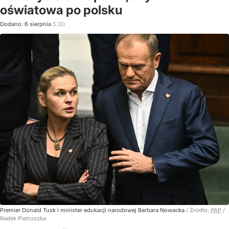
oświatowa po polsku
Dodano:
6
sierpnia
5:30
Premier Donald Tusk i minister edukacji narodowej Barbara Nowacka
/ Źródło:
PAP
/
Radek Pietruszka