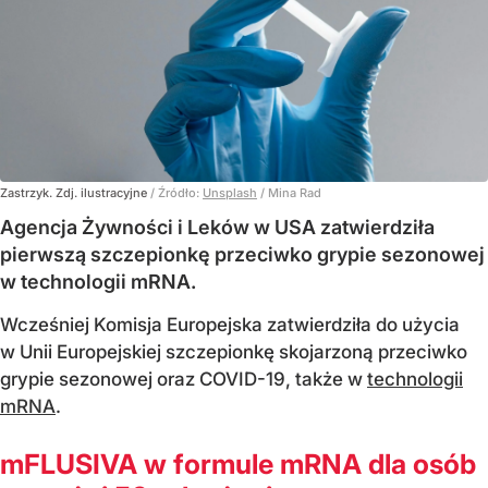
Zastrzyk. Zdj. ilustracyjne
/ Źródło:
Unsplash
/
Mina Rad
Agencja Żywności i Leków w USA zatwierdziła
pierwszą szczepionkę przeciwko grypie sezonowej
w technologii mRNA.
Wcześniej Komisja Europejska zatwierdziła do użycia
w Unii Europejskiej szczepionkę skojarzoną przeciwko
grypie sezonowej oraz COVID-19, także w
technologii
mRNA
.
mFLUSIVA w formule mRNA dla osób