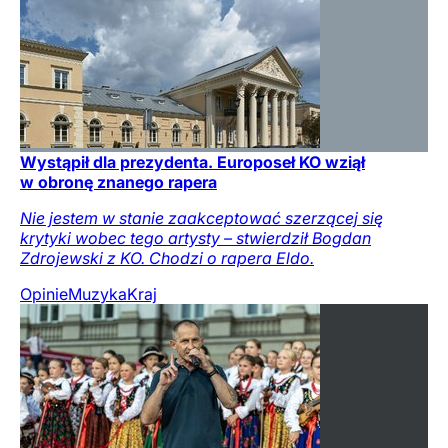
Wystąpił dla prezydenta. Europoseł KO wziął
w obronę znanego rapera
Nie jestem w stanie zaakceptować szerzącej się
krytyki wobec tego artysty – stwierdził Bogdan
Zdrojewski z KO. Chodzi o rapera Eldo.
Opinie
Muzyka
Kraj