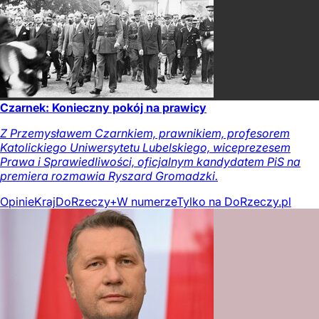
Czarnek: Konieczny pokój na prawicy
Z Przemysławem Czarnkiem, prawnikiem, profesorem
Katolickiego Uniwersytetu Lubelskiego, wiceprezesem
Prawa i Sprawiedliwości, oficjalnym kandydatem PiS na
premiera rozmawia Ryszard Gromadzki.
Opinie
Kraj
DoRzeczy+
W numerze
Tylko na DoRzeczy.pl