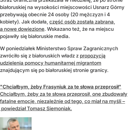
białoruskiej na wysokości miejscowości Usnarz Górny
przebywają obecnie 24 osoby (20 mężczyzn i 4
kobiety). Jak dodała,
część osób została zabrana,
a nowe dowiezione
. Wskazano też, że na miejscu
pojawiły się białoruskie media.
W poniedziałek Ministerstwo Spraw Zagranicznych
zwróciło się z białoruskich władz z
propozycją
udzielenia pomocy humanitarnej migrantom
znajdującym się po białoruskiej stronie granicy.
"Chciałbym, żeby Frasyniuk za te słowa przeprosił"
Chciałbym, żeby za te słowa przeprosił, one zbudowały
fatalne emocje, niezależnie od tego, co miał na myśli –
powiedział Tomasz Siemoniak.