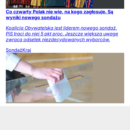
Co czwarty Polak nie wie, na kogo zagłosuje. Są
wyniki nowego sondażu
Koalicja Obywatelska jest liderem nowego sondaż.
PiS traci do niej 5 pkt proc. Jeszcze większą uwagę
zwraca odsetek niezdecydowanych wyborców.
Sondaż
Kraj