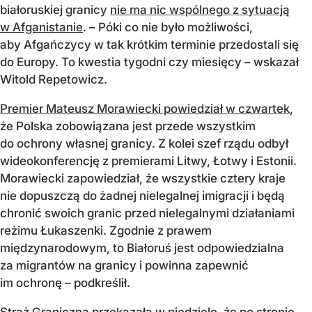
białoruskiej granicy
nie ma nic wspólnego z sytuacją
w Afganistanie
. – Póki co nie było możliwości,
aby Afgańczycy w tak krótkim terminie przedostali się
do Europy. To kwestia tygodni czy miesięcy – wskazał
Witold Repetowicz.
Premier Mateusz Morawiecki powiedział w czwartek
,
że Polska zobowiązana jest przede wszystkim
do ochrony własnej granicy. Z kolei szef rządu odbył
wideokonferencję z premierami Litwy, Łotwy i Estonii.
Morawiecki zapowiedział, że wszystkie cztery kraje
nie dopuszczą do żadnej nielegalnej imigracji i będą
chronić swoich granic przed nielegalnymi działaniami
reżimu Łukaszenki. Zgodnie z prawem
międzynarodowym, to Białoruś jest odpowiedzialna
za migrantów na granicy i powinna zapewnić
im ochronę – podkreślił.
Straż Graniczna przekazała w niedzielę, że po stronie