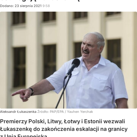
Dodano:
23
sierpnia
2021
9:58
Aleksandr Łukaszenka
Źródło:
PAP/EPA
/
Yauhen Yerchak
Premierzy Polski, Litwy, Łotwy i Estonii wezwali
Łukaszenkę do zakończenia eskalacji na granicy
z Unią Europejską.