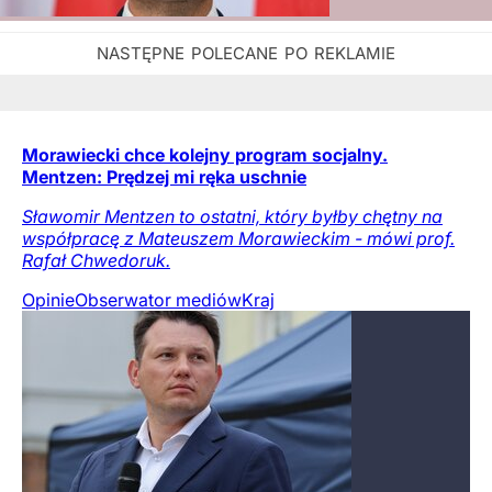
Morawiecki chce kolejny program socjalny.
Mentzen: Prędzej mi ręka uschnie
Sławomir Mentzen to ostatni, który byłby chętny na
współpracę z Mateuszem Morawieckim - mówi prof.
Rafał Chwedoruk.
Opinie
Obserwator mediów
Kraj