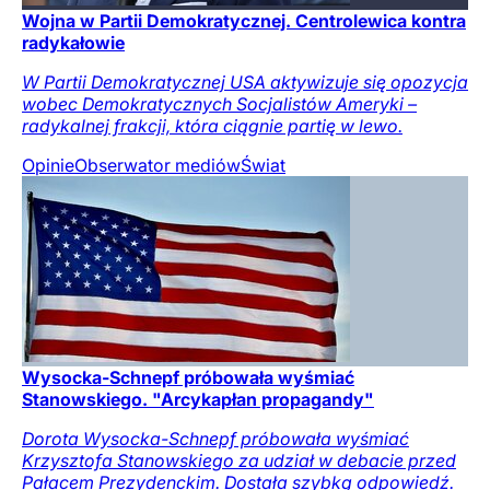
Wojna w Partii Demokratycznej. Centrolewica kontra
radykałowie
W Partii Demokratycznej USA aktywizuje się opozycja
wobec Demokratycznych Socjalistów Ameryki –
radykalnej frakcji, która ciągnie partię w lewo.
Opinie
Obserwator mediów
Świat
Wysocka-Schnepf próbowała wyśmiać
Stanowskiego. "Arcykapłan propagandy"
Dorota Wysocka-Schnepf próbowała wyśmiać
Krzysztofa Stanowskiego za udział w debacie przed
Pałacem Prezydenckim. Dostała szybką odpowiedź.