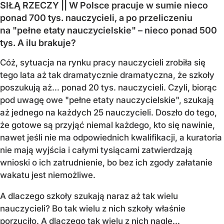
SIŁĄ RZECZY || W Polsce pracuje w sumie nieco
ponad 700 tys. nauczycieli, a po przeliczeniu
na "pełne etaty nauczycielskie" – nieco ponad 500
tys. A ilu brakuje?
Cóż, sytuacja na rynku pracy nauczycieli zrobiła się
tego lata aż tak dramatycznie dramatyczna, że szkoły
poszukują aż… ponad 20 tys. nauczycieli. Czyli, biorąc
pod uwagę owe "pełne etaty nauczycielskie", szukają
aż jednego na każdych 25 nauczycieli. Doszło do tego,
że gotowe są przyjąć niemal każdego, kto się nawinie,
nawet jeśli nie ma odpowiednich kwalifikacji, a kuratoria
nie mają wyjścia i całymi tysiącami zatwierdzają
wnioski o ich zatrudnienie, bo bez ich zgody załatanie
wakatu jest niemożliwe.
A dlaczego szkoły szukają naraz aż tak wielu
nauczycieli? Bo tak wielu z nich szkoły właśnie
porzuciło. A dlaczego tak wielu z nich nagle...