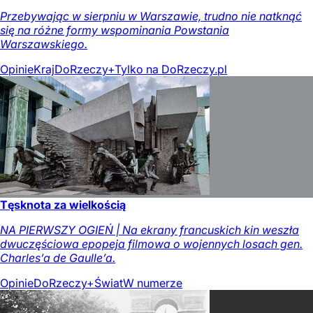
Przebywając w sierpniu w Warszawie, trudno nie natknąć
się na różne formy wspominania Powstania
Warszawskiego.
Opinie
Kraj
DoRzeczy+
Tylko na DoRzeczy.pl
Tęsknota za wielkością
NA PIERWSZY OGIEŃ | Na ekrany francuskich kin weszła
dwuczęściowa epopeja filmowa o wojennych losach gen.
Charles’a de Gaulle’a.
Opinie
DoRzeczy+
Świat
W numerze