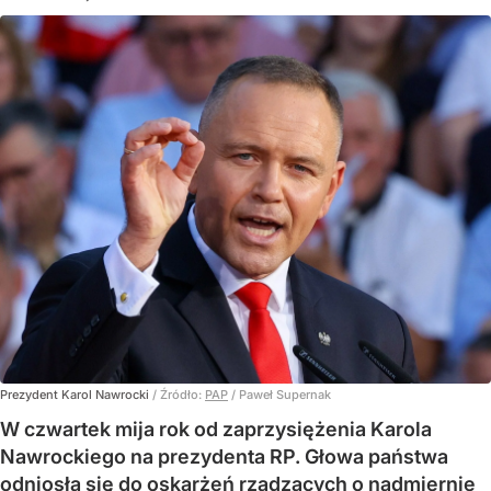
Prezydent Karol Nawrocki
/ Źródło:
PAP
/
Paweł Supernak
W czwartek mija rok od zaprzysiężenia Karola
Nawrockiego na prezydenta RP. Głowa państwa
odniosła się do oskarżeń rządzących o nadmiernie