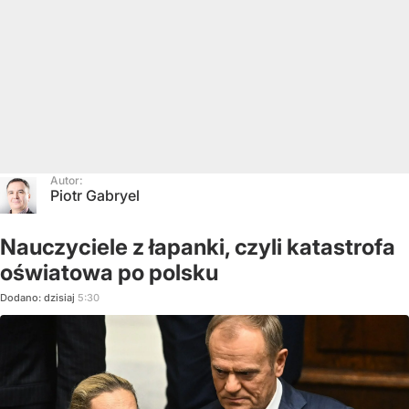
Autor:
Piotr Gabryel
Nauczyciele z łapanki, czyli katastrofa
oświatowa po polsku
Dodano:
dzisiaj
5:30