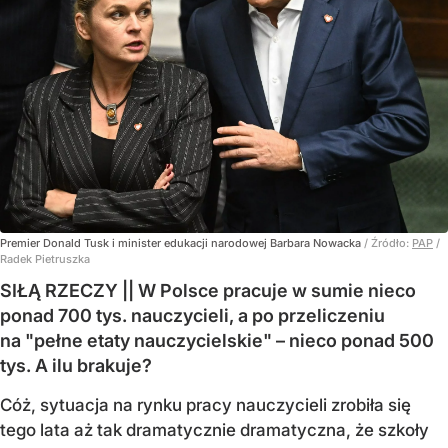
Premier Donald Tusk i minister edukacji narodowej Barbara Nowacka
/ Źródło:
PAP
/
Radek Pietruszka
SIŁĄ RZECZY || W Polsce pracuje w sumie nieco
ponad 700 tys. nauczycieli, a po przeliczeniu
na "pełne etaty nauczycielskie" – nieco ponad 500
tys. A ilu brakuje?
Cóż, sytuacja na rynku pracy nauczycieli zrobiła się
tego lata aż tak dramatycznie dramatyczna, że szkoły