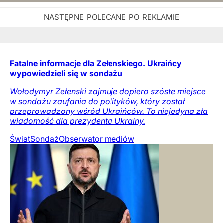
Fatalne informacje dla Zełenskiego. Ukraińcy
wypowiedzieli się w sondażu
Wołodymyr Zełenski zajmuje dopiero szóste miejsce
w sondażu zaufania do polityków, który został
przeprowadzony wśród Ukraińców. To niejedyna zła
wiadomość dla prezydenta Ukrainy.
Świat
Sondaż
Obserwator mediów