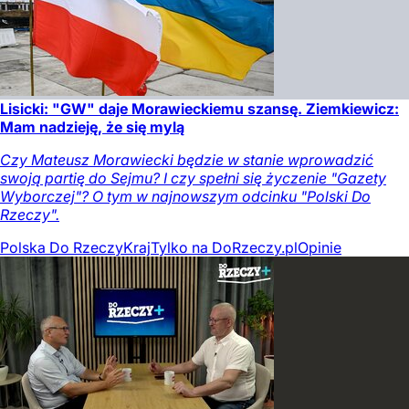
Lisicki: "GW" daje Morawieckiemu szansę. Ziemkiewicz:
Mam nadzieję, że się mylą
Czy Mateusz Morawiecki będzie w stanie wprowadzić
swoją partię do Sejmu? I czy spełni się życzenie "Gazety
Wyborczej"? O tym w najnowszym odcinku "Polski Do
Rzeczy".
Polska Do Rzeczy
Kraj
Tylko na DoRzeczy.pl
Opinie