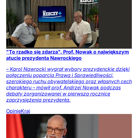
"To rzadko się zdarza". Prof. Nowak o największym
atucie prezydenta Nawrockiego
– Karol Nawrocki wygrał wybory prezydenckie dzięki
połączeniu poparcia Prawa i Sprawiedliwości,
szerokiego ruchu obywatelskiego oraz własnych cech
charakteru – mówił prof. Andrzej Nowak podczas
debaty zorganizowanej w pierwszą rocznicę
zaprzysiężenia prezydenta.
Opinie
Kraj