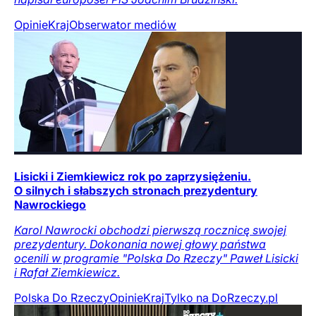
Opinie
Kraj
Obserwator mediów
Lisicki i Ziemkiewicz rok po zaprzysiężeniu.
O silnych i słabszych stronach prezydentury
Nawrockiego
Karol Nawrocki obchodzi pierwszą rocznicę swojej
prezydentury. Dokonania nowej głowy państwa
ocenili w programie "Polska Do Rzeczy" Paweł Lisicki
i Rafał Ziemkiewicz.
Polska Do Rzeczy
Opinie
Kraj
Tylko na DoRzeczy.pl