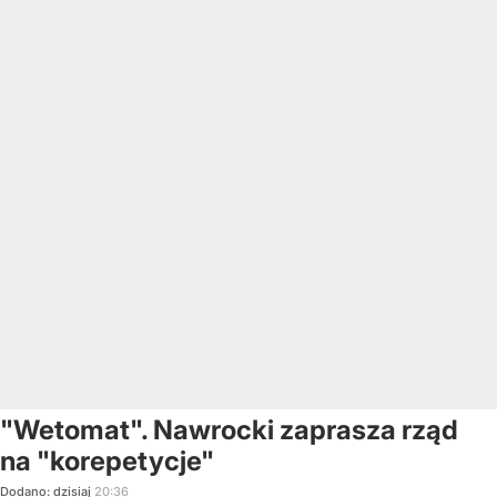
"Wetomat". Nawrocki zaprasza rząd
na "korepetycje"
Dodano:
dzisiaj
20:36