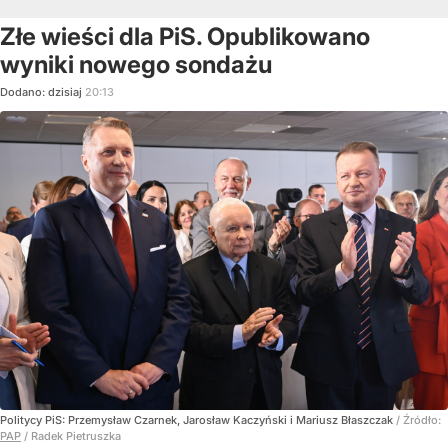
Złe wieści dla PiS. Opublikowano
wyniki nowego sondażu
Dodano:
dzisiaj
20:13
Politycy PiS: Przemysław Czarnek, Jarosław Kaczyński i Mariusz Błaszczak
/ Źródło:
PAP
/
Radek Pietruszka