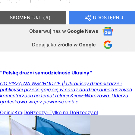
SKOMENTUJ
UDOSTĘPNIJ
5
Obserwuj nas
w
Google News
Dodaj jako
źródło w Google
"Polskę drażni samodzielność Ukrainy"
CO PISZĄ NA WSCHODZIE || Ukraińscy dziennikarze i
publicyści prześcigają się w coraz bardziej buńczucznych
komentarzach na temat relacji Kijów-Warszawa. Uderza
groteskowa wręcz pewność siebie.
Opinie
Kraj
DoRzeczy+
Tylko na DoRzeczy.pl