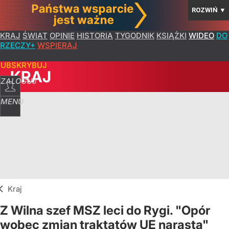
ROZWIŃ
▼
KRAJ
ŚWIAT
OPINIE
HISTORIA
TYGODNIK
KSIĄŻKI
WIDEO
DO
RZECZY+
WSPIERAJ
SUBSKRYBUJ
KRAJ
ZALOGUJ
MENU
Kraj
Z Wilna szef MSZ leci do Rygi. "Opór
wobec zmian traktatów UE narasta"