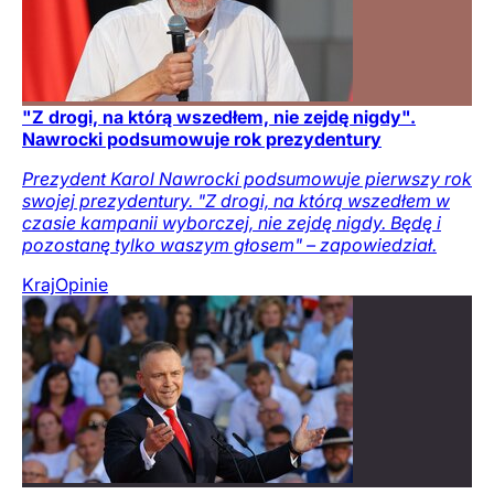
"Z drogi, na którą wszedłem, nie zejdę nigdy".
Nawrocki podsumowuje rok prezydentury
Prezydent Karol Nawrocki podsumowuje pierwszy rok
swojej prezydentury. "Z drogi, na którą wszedłem w
czasie kampanii wyborczej, nie zejdę nigdy. Będę i
pozostanę tylko waszym głosem" – zapowiedział.
Kraj
Opinie