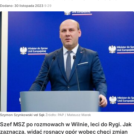
Dodano:
30
listopada
2023
9:29
Szymon Szynkowski vel Sęk
Źródło:
PAP
/
Mateusz Marek
Szef MSZ po rozmowach w Wilnie, leci do Rygi. Jak
zaznacza, widać rosnący opór wobec chęci zmian