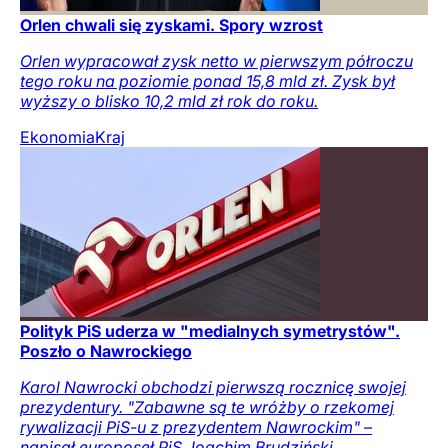
Orlen chwali się zyskami. Spory wzrost
Orlen wypracował zysk netto w pierwszym półroczu
tego roku na poziomie ponad 15,8 mld zł. Zysk był
wyższy o blisko 10,2 mld zł rok do roku.
Ekonomia
Kraj
Polityk PiS uderza w "medialnych symetrystów".
Poszło o Nawrockiego
Karol Nawrocki obchodzi pierwszą rocznicę swojej
prezydentury. "Zabawne są te wróżby o rzekomej
rywalizacji PiS-u z prezydentem Nawrockim" –
napisał europoseł PiS Joachim Brudziński.