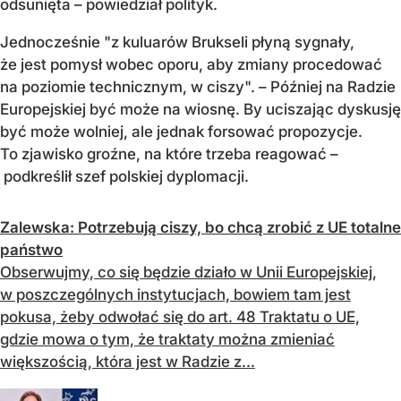
odsunięta – powiedział polityk.
Jednocześnie "z kuluarów Brukseli płyną sygnały,
że jest pomysł wobec oporu, aby zmiany procedować
na poziomie technicznym, w ciszy". – Później na Radzie
Europejskiej być może na wiosnę. By uciszając dyskusję
być może wolniej, ale jednak forsować propozycje.
To zjawisko groźne, na które trzeba reagować –
podkreślił szef polskiej dyplomacji.
Zalewska: Potrzebują ciszy, bo chcą zrobić z UE totalne
państwo
Obserwujmy, co się będzie działo w Unii Europejskiej,
w poszczególnych instytucjach, bowiem tam jest
pokusa, żeby odwołać się do art. 48 Traktatu o UE,
gdzie mowa o tym, że traktaty można zmieniać
większością, która jest w Radzie z...