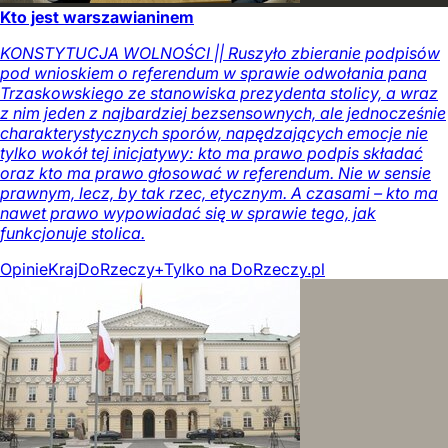
Kto jest warszawianinem
KONSTYTUCJA WOLNOŚCI || Ruszyło zbieranie podpisów
pod wnioskiem o referendum w sprawie odwołania pana
Trzaskowskiego ze stanowiska prezydenta stolicy, a wraz
z nim jeden z najbardziej bezsensownych, ale jednocześnie
charakterystycznych sporów, napędzających emocje nie
tylko wokół tej inicjatywy: kto ma prawo podpis składać
oraz kto ma prawo głosować w referendum. Nie w sensie
prawnym, lecz, by tak rzec, etycznym. A czasami – kto ma
nawet prawo wypowiadać się w sprawie tego, jak
funkcjonuje stolica.
Opinie
Kraj
DoRzeczy+
Tylko na DoRzeczy.pl