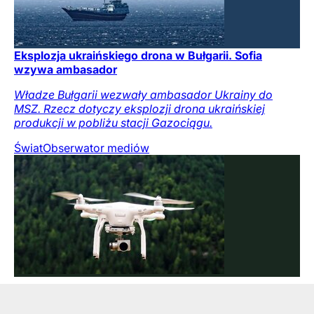
Eksplozja ukraińskiego drona w Bułgarii. Sofia
wzywa ambasador
Władze Bułgarii wezwały ambasador Ukrainy do
MSZ. Rzecz dotyczy eksplozji drona ukraińskiej
produkcji w pobliżu stacji Gazociągu.
Świat
Obserwator mediów