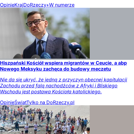
Opinie
Kraj
DoRzeczy+
W numerze
Hiszpański Kościół wspiera migrantów w Ceucie, a abp
Nowego Meksyku zachęca do budowy meczetu
Nie da się ukryć, że jedną z przyczyn obecnej kapitulacji
Zachodu przed falą nachodźców z Afryki i Bliskiego
Wschodu jest postawa Kościoła katolickiego.
Opinie
Świat
Tylko na DoRzeczy.pl