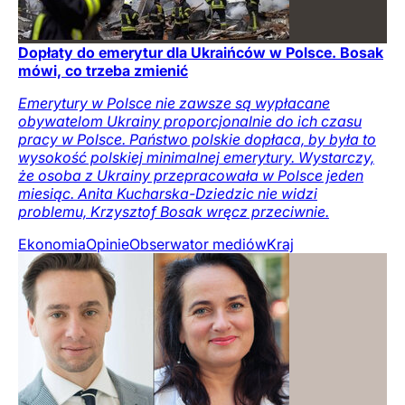
Dopłaty do emerytur dla Ukraińców w Polsce. Bosak
mówi, co trzeba zmienić
Emerytury w Polsce nie zawsze są wypłacane
obywatelom Ukrainy proporcjonalnie do ich czasu
pracy w Polsce. Państwo polskie dopłaca, by była to
wysokość polskiej minimalnej emerytury. Wystarczy,
że osoba z Ukrainy przepracowała w Polsce jeden
miesiąc. Anita Kucharska-Dziedzic nie widzi
problemu, Krzysztof Bosak wręcz przeciwnie.
Ekonomia
Opinie
Obserwator mediów
Kraj