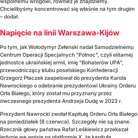
wspólnemu wrogowi, również je znajdziemy.
Chcielibyśmy koncentrować się właśnie na tym drugim
– dodał.
Napięcie na linii Warszawa-Kijów
Po tym, jak Wołodymyr Zełenski nadał Samodzielnemu
Centrum Operacji Specjalnych "Północ", czyli elitarnej
jednostce ukraińskiej armii, imię "Bohaterów UPA",
przewodniczący klubu poselskiego Konfederacji
Grzegorz Płaczek zaapelował do prezydenta Karola
Nawrockiego o odebranie prezydentowi Ukrainy Orderu
Orła Białego, który został mu przyznany przez
ówczesnego prezydenta Andrzeja Dudę w 2023 r.
Prezydent Nawrocki zwołał Kapitułę Orderu Orła Białego
na poniedziałek (8 czerwca). Szczegóły nie są znane.
Rzecznik głowy państwa Rafał Leśkiewicz przekazał
jedynie we wpisie na platformie X, że kapituła