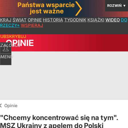
ROZWIŃ
▼
KRAJ
ŚWIAT
OPINIE
HISTORIA
TYGODNIK
KSIĄŻKI
WIDEO
DO
RZECZY+
WSPIERAJ
SUBSKRYBUJ
OPINIE
ZALOGUJ
MENU
Opinie
"Chcemy koncentrować się na tym".
MSZ Ukrainy z apelem do Polski