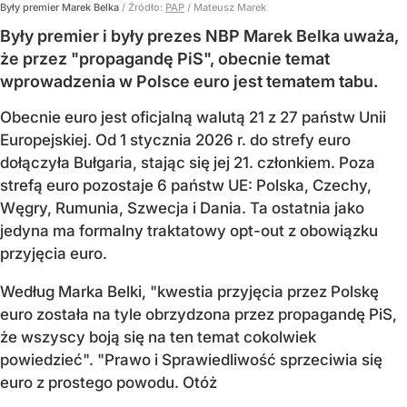
Były premier Marek Belka
/ Źródło:
PAP
/
Mateusz Marek
Były premier i były prezes NBP Marek Belka uważa,
że przez "propagandę PiS", obecnie temat
wprowadzenia w Polsce euro jest tematem tabu.
Obecnie euro jest oficjalną walutą 21 z 27 państw Unii
Europejskiej. Od 1 stycznia 2026 r. do strefy euro
dołączyła Bułgaria, stając się jej 21. członkiem.
Poza
strefą euro pozostaje 6 państw UE:
Polska, Czechy,
Węgry, Rumunia, Szwecja i Dania
. Ta ostatnia jako
jedyna ma formalny traktatowy opt-out z obowiązku
przyjęcia euro.
Według Marka Belki, "kwestia przyjęcia przez Polskę
euro została na tyle obrzydzona przez propagandę PiS,
że wszyscy boją się na ten temat cokolwiek
powiedzieć". "Prawo i Sprawiedliwość sprzeciwia się
euro z prostego powodu. Otóż