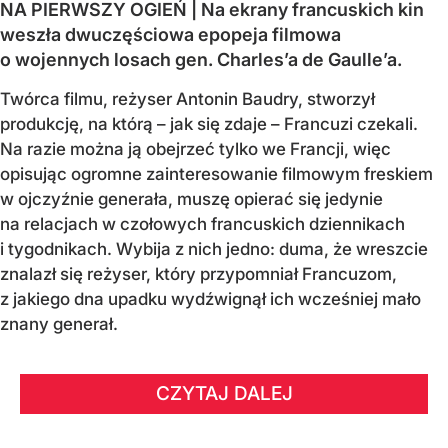
NA PIERWSZY OGIEŃ | Na ekrany francuskich kin
weszła dwuczęściowa epopeja filmowa
o wojennych losach gen. Charles’a de Gaulle’a.
Twórca filmu, reżyser Antonin Baudry, stworzył
produkcję, na którą – jak się zdaje – Francuzi czekali.
Na razie można ją obejrzeć tylko we Francji, więc
opisując ogromne zainteresowanie filmowym freskiem
w ojczyźnie generała, muszę opierać się jedynie
na relacjach w czołowych francuskich dziennikach
i tygodnikach. Wybija z nich jedno: duma, że wreszcie
znalazł się reżyser, który przypomniał Francuzom,
z jakiego dna upadku wydźwignął ich wcześniej mało
znany generał.
CZYTAJ DALEJ