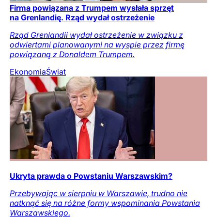
Firma powiązana z Trumpem wysłała sprzęt
na Grenlandię. Rząd wydał ostrzeżenie
Rząd Grenlandii wydał ostrzeżenie w związku z
odwiertami planowanymi na wyspie przez firmę
powiązaną z Donaldem Trumpem.
Ekonomia
Świat
Ukryta prawda o Powstaniu Warszawskim?
Przebywając w sierpniu w Warszawie, trudno nie
natknąć się na różne formy wspominania Powstania
Warszawskiego.