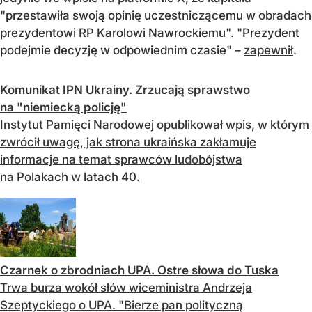
"przestawiła swoją opinię uczestniczącemu w obradach
prezydentowi RP Karolowi Nawrockiemu". "Prezydent
podejmie decyzję w odpowiednim czasie" –
zapewnił
.
Komunikat IPN Ukrainy. Zrzucają sprawstwo
na "niemiecką policję"
Instytut Pamięci Narodowej opublikował wpis, w którym
zwrócił uwagę, jak strona ukraińska zakłamuje
informacje na temat sprawców ludobójstwa
na Polakach w latach 40.
Czarnek o zbrodniach UPA. Ostre słowa do Tuska
Trwa burza wokół słów wiceministra Andrzeja
Szeptyckiego o UPA. "Bierze pan polityczną