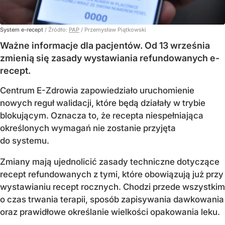
System e-recept
/ Źródło:
PAP
/
Przemysław Piątkowski
Ważne informacje dla pacjentów. Od 13 września
zmienią się zasady wystawiania refundowanych e-
recept.
Centrum E-Zdrowia zapowiedziało uruchomienie
nowych reguł walidacji, które będą działały w trybie
blokującym. Oznacza to, że recepta niespełniająca
określonych wymagań nie zostanie przyjęta
do systemu.
Zmiany mają ujednolicić zasady techniczne dotyczące
recept refundowanych z tymi, które obowiązują już przy
wystawianiu recept rocznych. Chodzi przede wszystkim
o czas trwania terapii, sposób zapisywania dawkowania
oraz prawidłowe określanie wielkości opakowania leku.