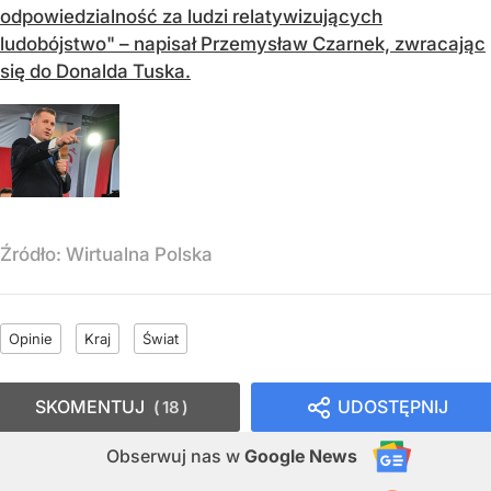
odpowiedzialność za ludzi relatywizujących
ludobójstwo" – napisał Przemysław Czarnek, zwracając
się do Donalda Tuska.
Źródło:
Wirtualna Polska
Opinie
Kraj
Świat
SKOMENTUJ
UDOSTĘPNIJ
18
Obserwuj nas
w
Google News