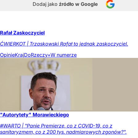
Dodaj jako
źródło w Google
Rafał Zaskoczyciel
ĆWIERKOT | Trzaskowski Rafał to jednak zaskoczyciel.
Opinie
Kraj
DoRzeczy+
W numerze
"Autorytety" Morawieckiego
#WARTO | "Panie Premierze, co z COVID-19, co z
sanitaryzmem, co z 200 tys. nadmiarowych zgonów?".