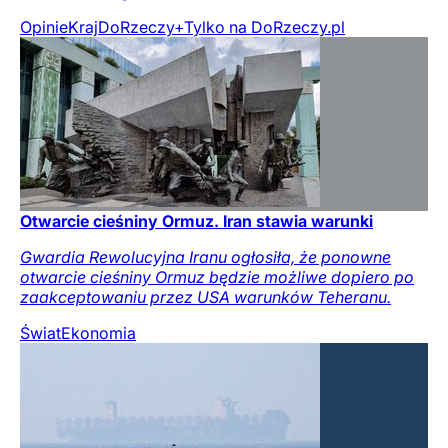
Opinie
Kraj
DoRzeczy+
Tylko na DoRzeczy.pl
Otwarcie cieśniny Ormuz. Iran stawia warunki
Gwardia Rewolucyjna Iranu ogłosiła, że ponowne
otwarcie cieśniny Ormuz będzie możliwe dopiero po
zaakceptowaniu przez USA warunków Teheranu.
Świat
Ekonomia