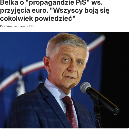
Belka o "propagandzie PiS" ws.
przyjęcia euro. "Wszyscy boją się
cokolwiek powiedzieć"
Dodano:
wczoraj
21:15