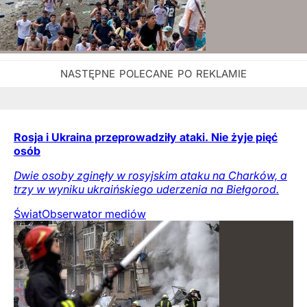
Rosja i Ukraina przeprowadziły ataki. Nie żyje pięć
osób
Dwie osoby zginęły w rosyjskim ataku na Charków, a
trzy w wyniku ukraińskiego uderzenia na Biełgorod.
Świat
Obserwator mediów