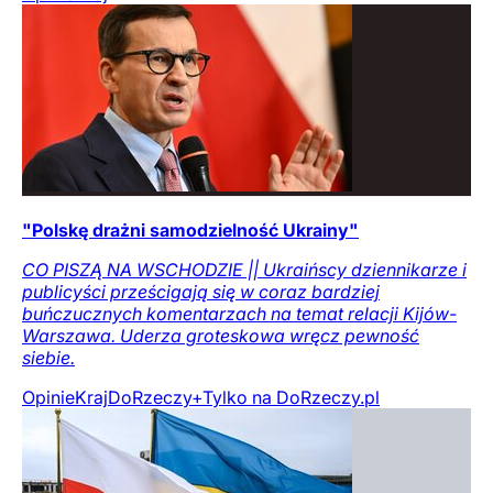
"Polskę drażni samodzielność Ukrainy"
CO PISZĄ NA WSCHODZIE || Ukraińscy dziennikarze i
publicyści prześcigają się w coraz bardziej
buńczucznych komentarzach na temat relacji Kijów-
Warszawa. Uderza groteskowa wręcz pewność
siebie.
Opinie
Kraj
DoRzeczy+
Tylko na DoRzeczy.pl