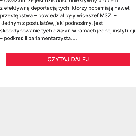
– Uważam, że jest dziś dość obiektywny problem
z
efektywną deportacją
tych, którzy popełniają nawet
przestępstwa – powiedział były wiceszef MSZ. –
Jednym z postulatów, jaki podnosimy, jest
skoordynowanie tych działań w ramach jednej instytucji
– podkreślił parlamentarzysta....
CZYTAJ DALEJ