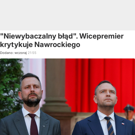
"Niewybaczalny błąd". Wicepremier
krytykuje Nawrockiego
Dodano:
wczoraj
21:55