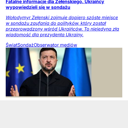
Fatalne informacje dla Zełenskiego. Ukraińcy
wypowiedzieli się w sondażu
Wołodymyr Zełenski zajmuje dopiero szóste miejsce
w sondażu zaufania do polityków, który został
przeprowadzony wśród Ukraińców. To niejedyna zła
wiadomość dla prezydenta Ukrainy.
Świat
Sondaż
Obserwator mediów