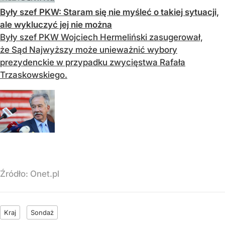
Były szef PKW: Staram się nie myśleć o takiej sytuacji,
ale wykluczyć jej nie można
Były szef PKW Wojciech Hermeliński zasugerował,
że Sąd Najwyższy może unieważnić wybory
prezydenckie w przypadku zwycięstwa Rafała
Trzaskowskiego.
Źródło:
Onet.pl
Kraj
Sondaż