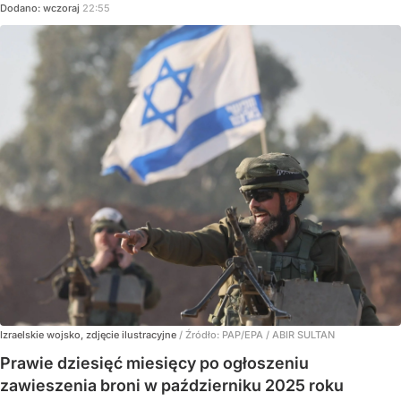
Dodano:
wczoraj
22:55
Izraelskie wojsko, zdjęcie ilustracyjne
/ Źródło:
PAP/EPA
/
ABIR SULTAN
Prawie dziesięć miesięcy po ogłoszeniu
zawieszenia broni w październiku 2025 roku