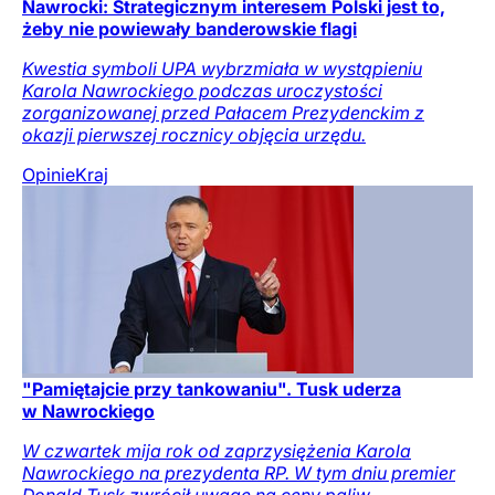
Nawrocki: Strategicznym interesem Polski jest to,
żeby nie powiewały banderowskie flagi
Kwestia symboli UPA wybrzmiała w wystąpieniu
Karola Nawrockiego podczas uroczystości
zorganizowanej przed Pałacem Prezydenckim z
okazji pierwszej rocznicy objęcia urzędu.
Opinie
Kraj
"Pamiętajcie przy tankowaniu". Tusk uderza
w Nawrockiego
W czwartek mija rok od zaprzysiężenia Karola
Nawrockiego na prezydenta RP. W tym dniu premier
Donald Tusk zwrócił uwagę na ceny paliw.