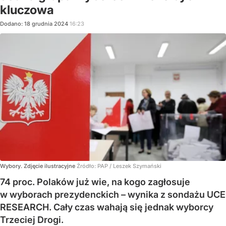
kluczowa
Dodano:
18
grudnia
2024
16:23
Wybory. Zdjęcie ilustracyjne
Źródło:
PAP
/
Leszek Szymański
74 proc. Polaków już wie, na kogo zagłosuje
w wyborach prezydenckich – wynika z sondażu UCE
RESEARCH. Cały czas wahają się jednak wyborcy
Trzeciej Drogi.