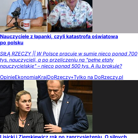
Nauczyciele z łapanki, czyli katastrofa oświatowa
po polsku
SIŁĄ RZECZY || W Polsce pracuje w sumie nieco ponad 700
tys. nauczycieli, a po przeliczeniu na "pełne etaty
nauczycielskie" – nieco ponad 500 tys. A ilu brakuje?
Opinie
Ekonomia
Kraj
DoRzeczy+
Tylko na DoRzeczy.pl
Lisicki i Ziemkiewicz rok po zaprzysiężeniu. O silnych