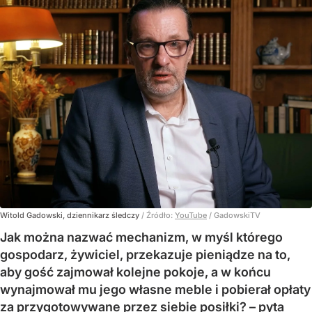
Witold Gadowski, dziennikarz śledczy
/ Źródło:
YouTube
/
GadowskiTV
Jak można nazwać mechanizm, w myśl którego
gospodarz, żywiciel, przekazuje pieniądze na to,
aby gość zajmował kolejne pokoje, a w końcu
wynajmował mu jego własne meble i pobierał opłaty
za przygotowywane przez siebie posiłki? – pyta