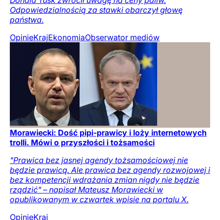
Odpowiedzialnością za stawki obarczył głowę
państwa.
Opinie
Kraj
Ekonomia
Obserwator mediów
Morawiecki: Dość pipi-prawicy i loży internetowych
trolli. Mówi o przyszłości i tożsamości
"Prawica bez jasnej agendy tożsamościowej nie
będzie prawicą. Ale prawica bez agendy rozwojowej i
bez kompetencji wdrażania zmian nigdy nie będzie
rządzić" – napisał Mateusz Morawiecki w
opublikowanym w czwartek wpisie na portalu X.
Opinie
Kraj