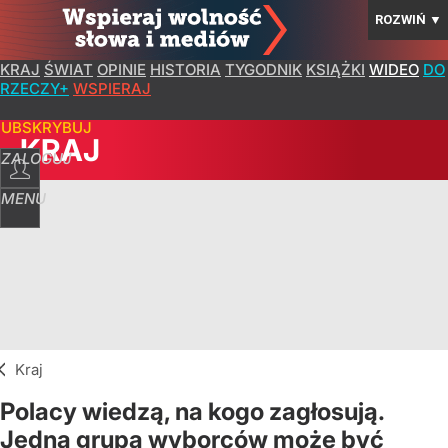
ROZWIŃ
▼
KRAJ
ŚWIAT
OPINIE
HISTORIA
TYGODNIK
KSIĄŻKI
WIDEO
DO
RZECZY+
WSPIERAJ
SUBSKRYBUJ
KRAJ
ZALOGUJ
MENU
Kraj
Polacy wiedzą, na kogo zagłosują.
Jedna grupa wyborców może być