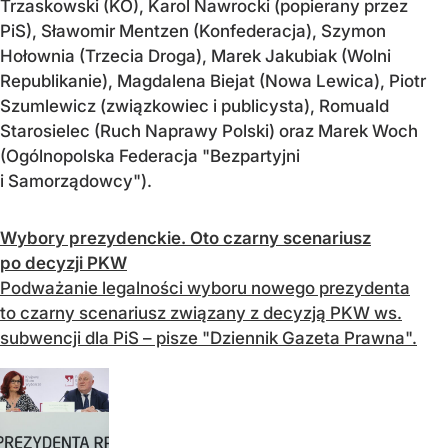
Trzaskowski (KO), Karol Nawrocki (popierany przez
PiS), Sławomir Mentzen (Konfederacja), Szymon
Hołownia (Trzecia Droga), Marek Jakubiak (Wolni
Republikanie), Magdalena Biejat (Nowa Lewica), Piotr
Szumlewicz (związkowiec i publicysta), Romuald
Starosielec (Ruch Naprawy Polski) oraz Marek Woch
(Ogólnopolska Federacja "Bezpartyjni
i Samorządowcy").
Wybory prezydenckie. Oto czarny scenariusz
po decyzji PKW
Podważanie legalności wyboru nowego prezydenta
to czarny scenariusz związany z decyzją PKW ws.
subwencji dla PiS – pisze "Dziennik Gazeta Prawna".