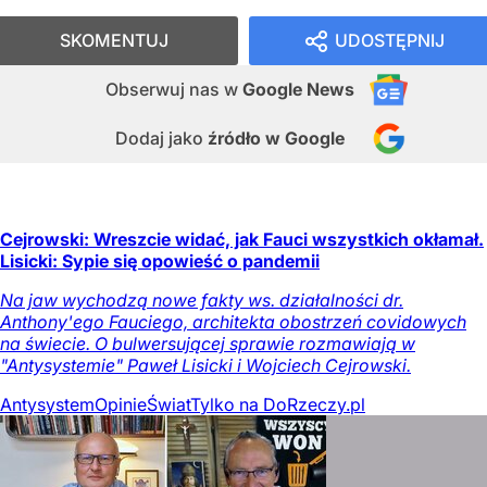
SKOMENTUJ
UDOSTĘPNIJ
Obserwuj nas
w
Google News
Dodaj jako
źródło w Google
Cejrowski: Wreszcie widać, jak Fauci wszystkich okłamał.
Lisicki: Sypie się opowieść o pandemii
Na jaw wychodzą nowe fakty ws. działalności dr.
Anthony'ego Fauciego, architekta obostrzeń covidowych
na świecie. O bulwersującej sprawie rozmawiają w
"Antysystemie" Paweł Lisicki i Wojciech Cejrowski.
Antysystem
Opinie
Świat
Tylko na DoRzeczy.pl