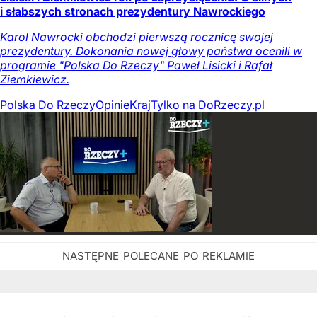
i słabszych stronach prezydentury Nawrockiego
Karol Nawrocki obchodzi pierwszą rocznicę swojej
prezydentury. Dokonania nowej głowy państwa ocenili w
programie "Polska Do Rzeczy" Paweł Lisicki i Rafał
Ziemkiewicz.
Polska Do Rzeczy
Opinie
Kraj
Tylko na DoRzeczy.pl