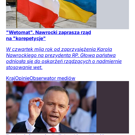
"Wetomat". Nawrocki zaprasza rząd
na "korepetycje"
W czwartek mija rok od zaprzysiężenia Karola
Nawrockiego na prezydenta RP. Głowa państwa
odniosła się do oskarżeń rządzących o nadmiernie
stosowanie wet.
Kraj
Opinie
Obserwator mediów