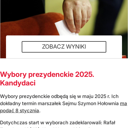
Na Piotra Szumlewicza
Na Romualda Starosielca
Na Marka Wocha
Na żadnego z powyższych
ZOBACZ WYNIKI
Wybory prezydenckie 2025.
Kandydaci
Wybory prezydenckie odbędą się w maju 2025 r. Ich
dokładny termin marszałek Sejmu Szymon Hołownia
ma
podać 8 stycznia
.
Dotychczas start w wyborach zadeklarowali: Rafał