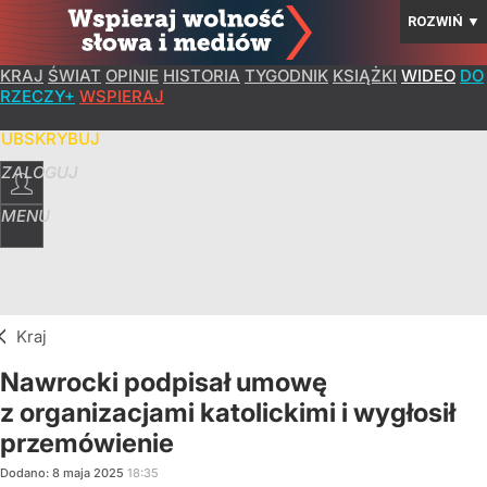
ROZWIŃ
▼
KRAJ
ŚWIAT
OPINIE
HISTORIA
TYGODNIK
KSIĄŻKI
WIDEO
DO
RZECZY+
WSPIERAJ
SUBSKRYBUJ
ZALOGUJ
MENU
Kraj
Nawrocki podpisał umowę
z organizacjami katolickimi i wygłosił
przemówienie
Dodano:
8
maja
2025
18:35