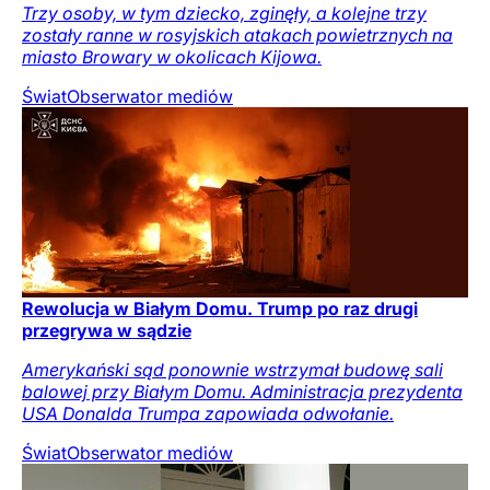
Trzy osoby, w tym dziecko, zginęły, a kolejne trzy
zostały ranne w rosyjskich atakach powietrznych na
miasto Browary w okolicach Kijowa.
Świat
Obserwator mediów
Rewolucja w Białym Domu. Trump po raz drugi
przegrywa w sądzie
Amerykański sąd ponownie wstrzymał budowę sali
balowej przy Białym Domu. Administracja prezydenta
USA Donalda Trumpa zapowiada odwołanie.
Świat
Obserwator mediów