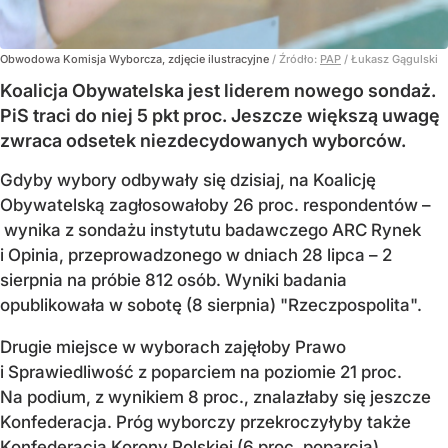
Obwodowa Komisja Wyborcza, zdjęcie ilustracyjne
/ Źródło:
PAP
/
Łukasz Gągulski
Koalicja Obywatelska jest liderem nowego sondaż.
PiS traci do niej 5 pkt proc. Jeszcze większą uwagę
zwraca odsetek niezdecydowanych wyborców.
Gdyby wybory odbywały się dzisiaj, na Koalicję
Obywatelską zagłosowałoby 26 proc. respondentów –
wynika z sondażu instytutu badawczego ARC Rynek
i Opinia, przeprowadzonego w dniach 28 lipca – 2
sierpnia na próbie 812 osób. Wyniki badania
opublikowała w sobotę (8 sierpnia) "Rzeczpospolita".
Drugie miejsce w wyborach zajęłoby Prawo
i Sprawiedliwość z poparciem na poziomie 21 proc.
Na podium, z wynikiem 8 proc., znalazłaby się jeszcze
Konfederacja. Próg wyborczy przekroczyłyby także
Konfederacja Korony Polskiej (6 proc. poparcia)