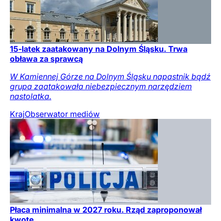
15-latek zaatakowany na Dolnym Śląsku. Trwa
obława za sprawcą
W Kamiennej Górze na Dolnym Śląsku napastnik bądź
grupa zaatakowała niebezpiecznym narzędziem
nastolatka.
Kraj
Obserwator mediów
Płaca minimalna w 2027 roku. Rząd zaproponował
kwotę