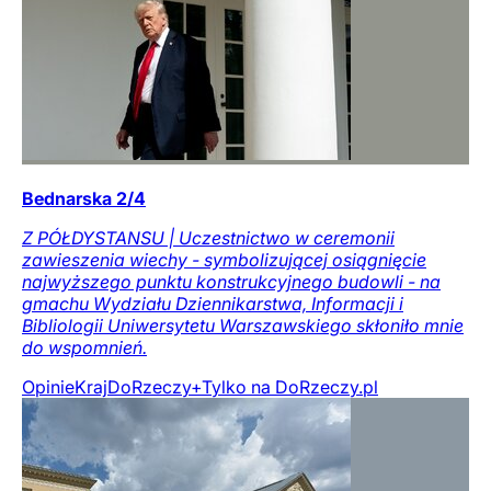
Bednarska 2/4
Z PÓŁDYSTANSU | Uczestnictwo w ceremonii
zawieszenia wiechy - symbolizującej osiągnięcie
najwyższego punktu konstrukcyjnego budowli - na
gmachu Wydziału Dziennikarstwa, Informacji i
Bibliologii Uniwersytetu Warszawskiego skłoniło mnie
do wspomnień.
Opinie
Kraj
DoRzeczy+
Tylko na DoRzeczy.pl