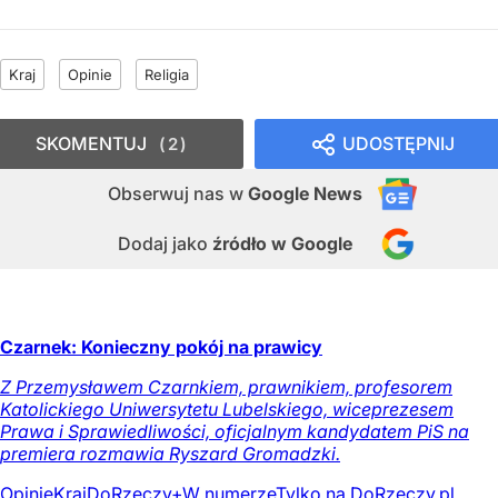
Kraj
Opinie
Religia
SKOMENTUJ
UDOSTĘPNIJ
2
Obserwuj nas
w
Google News
Dodaj jako
źródło w Google
Czarnek: Konieczny pokój na prawicy
Z Przemysławem Czarnkiem, prawnikiem, profesorem
Katolickiego Uniwersytetu Lubelskiego, wiceprezesem
Prawa i Sprawiedliwości, oficjalnym kandydatem PiS na
premiera rozmawia Ryszard Gromadzki.
Opinie
Kraj
DoRzeczy+
W numerze
Tylko na DoRzeczy.pl