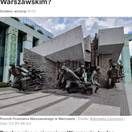
Warszawskim?
Dodano:
wczoraj
19:00
Pomnik Powstania Warszawskiego w Warszawie
/ Źródło:
Wikimedia Commons
/
Zala / CC BY-SA 4.0