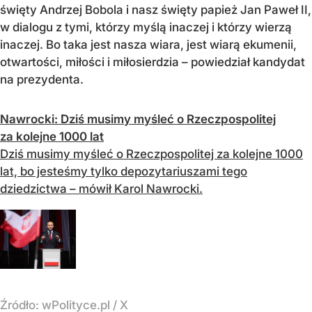
święty Andrzej Bobola i nasz święty papież Jan Paweł II,
w dialogu z tymi, którzy myślą inaczej i którzy wierzą
inaczej. Bo taka jest nasza wiara, jest wiarą ekumenii,
otwartości, miłości i miłosierdzia – powiedział kandydat
na prezydenta.
Nawrocki: Dziś musimy myśleć o Rzeczpospolitej
za kolejne 1000 lat
Dziś musimy myśleć o Rzeczpospolitej za kolejne 1000
lat, bo jesteśmy tylko depozytariuszami tego
dziedzictwa – mówił Karol Nawrocki.
Źródło:
wPolityce.pl
/
X