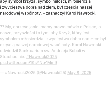
aby symbol krzyża, symbol miłości, miłosierdzia
i zwycięstwa dobra nad złem, był częścią naszej
narodowej wspólnoty. – zaznaczył Karol Nawrocki.
?? My, chrześcijanie, mamy prawo mówić o Polsce, o
naszej przyszłości i o tym, aby Krzyż, który jest
symbolem miłosierdzia i zwycięstwa dobra nad złem był
częścią naszej narodowej wspólnoty. Karol Nawrocki
odwiedził Sanktuarium św. Andrzeja Boboli w
Strachocinie.
#Nawrocki2025
pic.twitter.com/1KsYNoYMm9
— #Nawrocki2025 (@Nawrocki25)
May 8, 2025