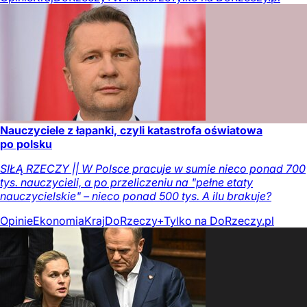
Nauczyciele z łapanki, czyli katastrofa oświatowa
po polsku
SIŁĄ RZECZY || W Polsce pracuje w sumie nieco ponad 700
tys. nauczycieli, a po przeliczeniu na "pełne etaty
nauczycielskie" – nieco ponad 500 tys. A ilu brakuje?
Opinie
Ekonomia
Kraj
DoRzeczy+
Tylko na DoRzeczy.pl