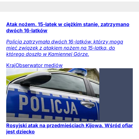
Atak nożem. 15-latek w ciężkim stanie, zatrzymano
dwóch 16-latków
Policja zatrzymała dwóch 16-latków, którzy mogą
mieć związek z atakiem nożem na 15-latka, do
którego doszło w Kamiennej Górze.
Kraj
Obserwator mediów
Rosyjski atak na przedmieściach Kijowa. Wśród ofiar
jest dziecko