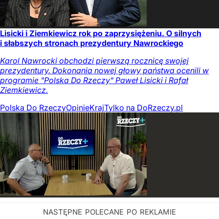
Lisicki i Ziemkiewicz rok po zaprzysiężeniu. O silnych
i słabszych stronach prezydentury Nawrockiego
Karol Nawrocki obchodzi pierwszą rocznicę swojej
prezydentury. Dokonania nowej głowy państwa ocenili w
programie "Polska Do Rzeczy" Paweł Lisicki i Rafał
Ziemkiewicz.
Polska Do Rzeczy
Opinie
Kraj
Tylko na DoRzeczy.pl