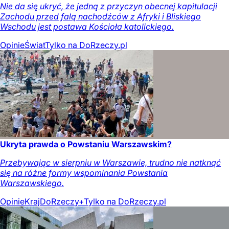
Nie da się ukryć, że jedną z przyczyn obecnej kapitulacji
Zachodu przed falą nachodźców z Afryki i Bliskiego
Wschodu jest postawa Kościoła katolickiego.
Opinie
Świat
Tylko na DoRzeczy.pl
Ukryta prawda o Powstaniu Warszawskim?
Przebywając w sierpniu w Warszawie, trudno nie natknąć
się na różne formy wspominania Powstania
Warszawskiego.
Opinie
Kraj
DoRzeczy+
Tylko na DoRzeczy.pl