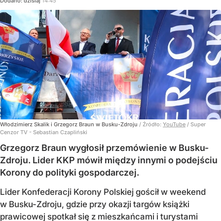
Dodano:
dzisiaj
14:45
Włodzimierz Skalik i Grzegorz Braun w Busku-Zdroju
/ Źródło:
YouTube
/
Super
Cenzor TV - Sebastian Czapliński
Grzegorz Braun wygłosił przemówienie w Busku-
Zdroju. Lider KKP mówił między innymi o podejściu
Korony do polityki gospodarczej.
Lider Konfederacji Korony Polskiej gościł w weekend
w Busku-Zdroju, gdzie przy okazji targów książki
prawicowej spotkał się z mieszkańcami i turystami