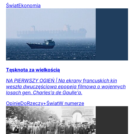
Świat
Ekonomia
Tęsknota za wielkością
NA PIERWSZY OGIEŃ | Na ekrany francuskich kin
weszła dwuczęściowa epopeja filmowa o wojennych
losach gen. Charles’a de Gaulle’a.
Opinie
DoRzeczy+
Świat
W numerze