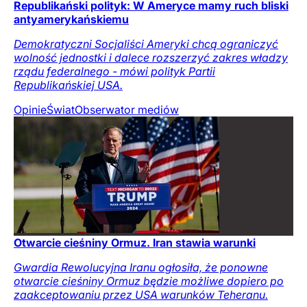
Republikański polityk: W Ameryce mamy ruch bliski
antyamerykańskiemu
Demokratyczni Socjaliści Ameryki chcą ograniczyć
wolność jednostki i dalece rozszerzyć zakres władzy
rządu federalnego - mówi polityk Partii
Republikańskiej USA.
Opinie
Świat
Obserwator mediów
Otwarcie cieśniny Ormuz. Iran stawia warunki
Gwardia Rewolucyjna Iranu ogłosiła, że ponowne
otwarcie cieśniny Ormuz będzie możliwe dopiero po
zaakceptowaniu przez USA warunków Teheranu.