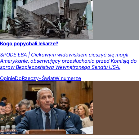
Kogo popychali lekarze?
SPODE ŁBA | Ciekawym widowiskiem cieszyć się mogli
Amerykanie, obserwujący przesłuchania przed Komisją do
spraw Bezpieczeństwa Wewnętrznego Senatu USA.
Opinie
DoRzeczy+
Świat
W numerze