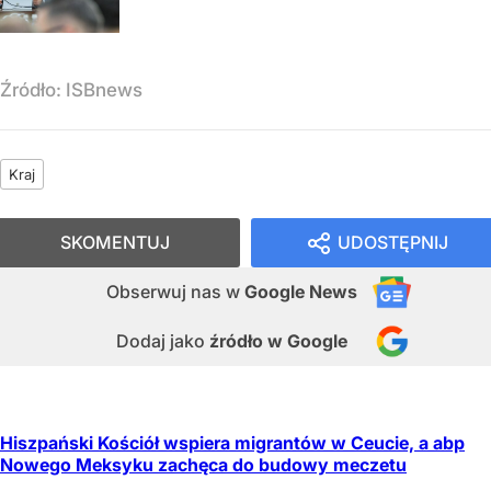
Źródło:
ISBnews
Kraj
SKOMENTUJ
UDOSTĘPNIJ
Obserwuj nas
w
Google News
Dodaj jako
źródło w Google
Hiszpański Kościół wspiera migrantów w Ceucie, a abp
Nowego Meksyku zachęca do budowy meczetu