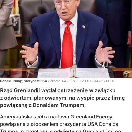
Donald Trump, prezydent USA
/ Źródło:
PAP/EPA
/
JIM LO SCALZO / POOL
Rząd Grenlandii wydał ostrzeżenie w związku
z odwiertami planowanymi na wyspie przez firmę
powiązaną z Donaldem Trumpem.
Amerykańska spółka naftowa Greenland Energy,
powiązana z otoczeniem prezydenta USA Donalda
Trumpa, przygotowuje odwierty na Grenlandii mimo