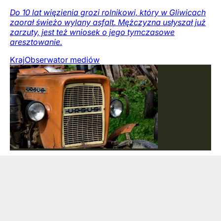
Do 10 lat więzienia grozi rolnikowi, który w Gliwicach
zaorał świeżo wylany asfalt. Mężczyzna usłyszał już
zarzuty, jest też wniosek o jego tymczasowe
aresztowanie.
Kraj
Obserwator mediów