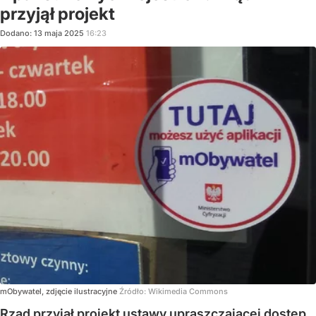
przyjął projekt
Dodano:
13
maja
2025
16:23
mObywatel, zdjęcie ilustracyjne
Źródło:
Wikimedia Commons
Rząd przyjął projekt ustawy upraszczającej dostęp