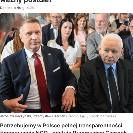
Dodano:
dzisiaj
14:04
Jarosław Kaczyński, Przemysław Czarnek
/ Źródło:
PAP
/
Radek Pietruszka
Potrzebujemy w Polsce pełnej transparentności
finansowania NGO - apeluje Przemysław Czarnek.