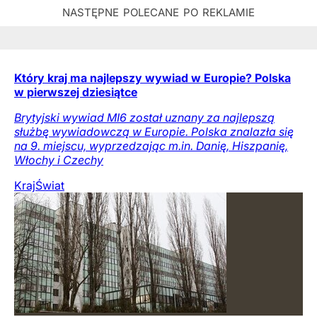
Który kraj ma najlepszy wywiad w Europie? Polska
w pierwszej dziesiątce
Brytyjski wywiad MI6 został uznany za najlepszą
służbę wywiadowczą w Europie. Polska znalazła się
na 9. miejscu, wyprzedzając m.in. Danię, Hiszpanię,
Włochy i Czechy
Kraj
Świat