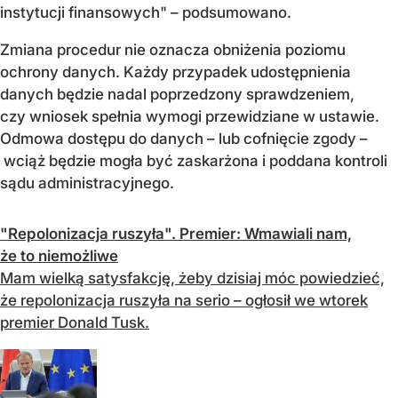
instytucji finansowych" – podsumowano.
Zmiana procedur nie oznacza obniżenia poziomu
ochrony danych. Każdy przypadek udostępnienia
danych będzie nadal poprzedzony sprawdzeniem,
czy wniosek spełnia wymogi przewidziane w ustawie.
Odmowa dostępu do danych – lub cofnięcie zgody –
wciąż będzie mogła być zaskarżona i poddana kontroli
sądu administracyjnego.
"Repolonizacja ruszyła". Premier: Wmawiali nam,
że to niemożliwe
Mam wielką satysfakcję, żeby dzisiaj móc powiedzieć,
że repolonizacja ruszyła na serio – ogłosił we wtorek
premier Donald Tusk.