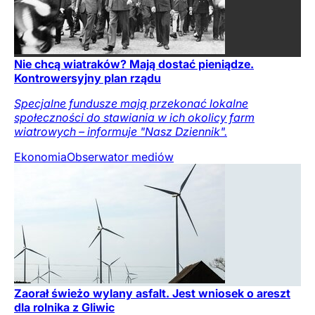
Nie chcą wiatraków? Mają dostać pieniądze.
Kontrowersyjny plan rządu
Specjalne fundusze mają przekonać lokalne
społeczności do stawiania w ich okolicy farm
wiatrowych – informuje "Nasz Dziennik".
Ekonomia
Obserwator mediów
Zaorał świeżo wylany asfalt. Jest wniosek o areszt
dla rolnika z Gliwic