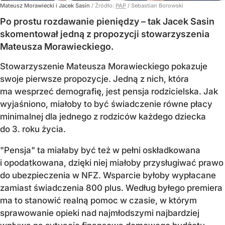
Mateusz Morawiecki i Jacek Sasin
/ Źródło:
PAP
/
Sebastian Borowski
Po prostu rozdawanie pieniędzy – tak Jacek Sasin
skomentował jedną z propozycji stowarzyszenia
Mateusza Morawieckiego.
Stowarzyszenie Mateusza Morawieckiego pokazuje
swoje pierwsze propozycje. Jedną z nich, która
ma wesprzeć demografię, jest pensja rodzicielska. Jak
wyjaśniono, miałoby to być świadczenie równe płacy
minimalnej dla jednego z rodziców każdego dziecka
do 3. roku życia.
"Pensja" ta miałaby być też w pełni oskładkowana
i opodatkowana, dzięki niej miałoby przysługiwać prawo
do ubezpieczenia w NFZ. Wsparcie byłoby wypłacane
zamiast świadczenia 800 plus. Według byłego premiera
ma to stanowić realną pomoc w czasie, w którym
sprawowanie opieki nad najmłodszymi najbardziej