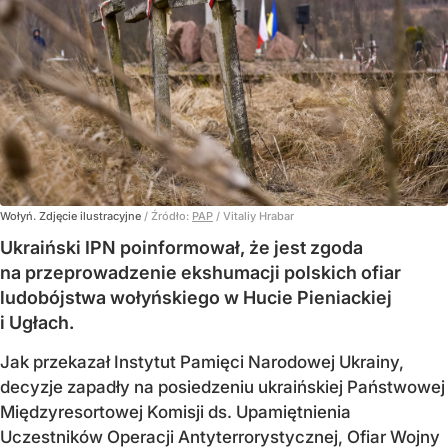
Wołyń. Zdjęcie ilustracyjne
/ Źródło:
PAP
/
Vitaliy Hrabar
Ukraiński IPN poinformował, że jest zgoda
na przeprowadzenie ekshumacji polskich ofiar
ludobójstwa wołyńskiego w Hucie Pieniackiej
i Ugłach.
Jak przekazał Instytut Pamięci Narodowej Ukrainy,
decyzje zapadły na posiedzeniu ukraińskiej Państwowej
Międzyresortowej Komisji ds. Upamiętnienia
Uczestników Operacji Antyterrorystycznej, Ofiar Wojny