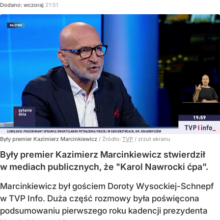
Dodano:
wczoraj
21:51
Były premier Kazimierz Marcinkiewicz
/ Źródło:
TVP
/
zrzut ekranu
Były premier Kazimierz Marcinkiewicz stwierdził
w mediach publicznych, że "Karol Nawrocki ćpa".
Marcinkiewicz był gościem Doroty Wysockiej-Schnepf
w TVP Info. Duża część rozmowy była poświęcona
podsumowaniu pierwszego roku kadencji prezydenta