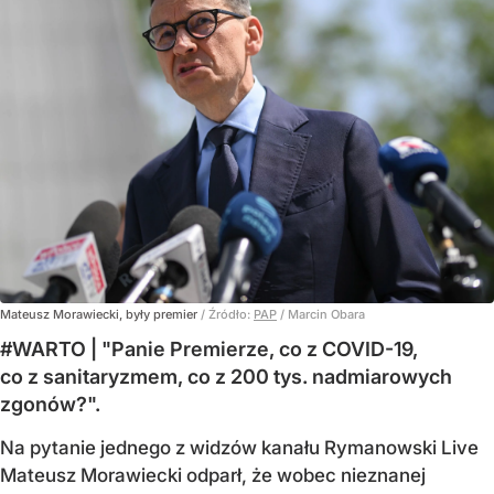
Mateusz Morawiecki, były premier
/ Źródło:
PAP
/
Marcin Obara
#WARTO | "Panie Premierze, co z COVID-19,
co z sanitaryzmem, co z 200 tys. nadmiarowych
zgonów?".
Na pytanie jednego z widzów kanału Rymanowski Live
Mateusz Morawiecki odparł, że wobec nieznanej