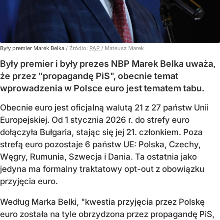
Były premier Marek Belka
/ Źródło:
PAP
/
Mateusz Marek
Były premier i były prezes NBP Marek Belka uważa,
że przez "propagandę PiS", obecnie temat
wprowadzenia w Polsce euro jest tematem tabu.
Obecnie euro jest oficjalną walutą 21 z 27 państw Unii
Europejskiej. Od 1 stycznia 2026 r. do strefy euro
dołączyła Bułgaria, stając się jej 21. członkiem.
Poza
strefą euro pozostaje 6 państw UE:
Polska, Czechy,
Węgry, Rumunia, Szwecja i Dania
. Ta ostatnia jako
jedyna ma formalny traktatowy opt-out z obowiązku
przyjęcia euro.
Według Marka Belki, "kwestia przyjęcia przez Polskę
euro została na tyle obrzydzona przez propagandę PiS,