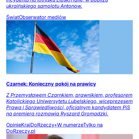
ukraińskiego samolotu Antonow.
Świat
Obserwator mediów
Czarnek: Konieczny pokój na prawicy
Z Przemysławem Czarnkiem, prawnikiem, profesorem
Katolickiego Uniwersytetu Lubelskiego, wiceprezesem
Prawa i Sprawiedliwości, oficjalnym kandydatem PiS
na premiera rozmawia Ryszard Gromadzki.
Opinie
Kraj
DoRzeczy+
W numerze
Tylko na
DoRzeczy.pl