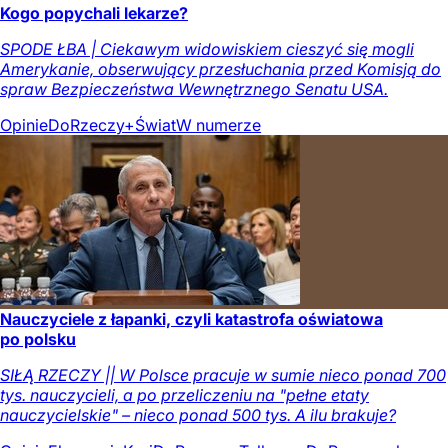
Kogo popychali lekarze?
SPODE ŁBA | Ciekawym widowiskiem cieszyć się mogli
Amerykanie, obserwujący przesłuchania przed Komisją do
spraw Bezpieczeństwa Wewnętrznego Senatu USA.
Opinie
DoRzeczy+
Świat
W numerze
Nauczyciele z łapanki, czyli katastrofa oświatowa
po polsku
SIŁĄ RZECZY || W Polsce pracuje w sumie nieco ponad 700
tys. nauczycieli, a po przeliczeniu na "pełne etaty
nauczycielskie" – nieco ponad 500 tys. A ilu brakuje?