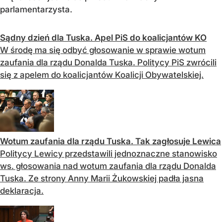
parlamentarzysta.
Sądny dzień dla Tuska. Apel PiS do koalicjantów KO
W środę ma się odbyć głosowanie w sprawie wotum
zaufania dla rządu Donalda Tuska. Politycy PiS zwrócili
się z apelem do koalicjantów Koalicji Obywatelskiej.
Wotum zaufania dla rządu Tuska. Tak zagłosuje Lewica
Politycy Lewicy przedstawili jednoznaczne stanowisko
ws. głosowania nad wotum zaufania dla rządu Donalda
Tuska. Ze strony Anny Marii Żukowskiej padła jasna
deklaracja.