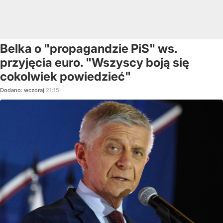
Belka o "propagandzie PiS" ws.
przyjęcia euro. "Wszyscy boją się
cokolwiek powiedzieć"
Dodano:
wczoraj
21:15