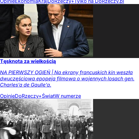
Opinie
Ekonomia
Kraj
DoRzeczy+
Tylko na DoRzeczy.pl
Tęsknota za wielkością
NA PIERWSZY OGIEŃ | Na ekrany francuskich kin weszła
dwuczęściowa epopeja filmowa o wojennych losach gen.
Charles’a de Gaulle’a.
Opinie
DoRzeczy+
Świat
W numerze