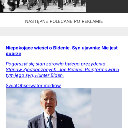
Niepokojące wieści o Bidenie. Syn ujawnia: Nie jest
dobrze
Pogorszył się stan zdrowia byłego prezydenta
Stanów Zjednoczonych, Joe Bidena. Poinformował o
tym jego syn, Hunter Biden.
Świat
Obserwator mediów