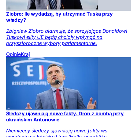
Ziobro: Ile wydadzą, by utrzymać Tuska przy
władzy?
Zbigniew Ziobro alarmuje, że sprzyjające Donaldowi
Tuskowi elity UE będą chciały wpłynąć na
przyszłoroczne wybory parlamentarne.
Opinie
Kraj
Śledczy ujawniają nowe fakty. Dron z bombą przy
ukraińskim Antonowie
Niemieccy śledczy ujawniają nowe fakty ws.
incydentu na lotnisku Lipsk/Halle, w pobliżu