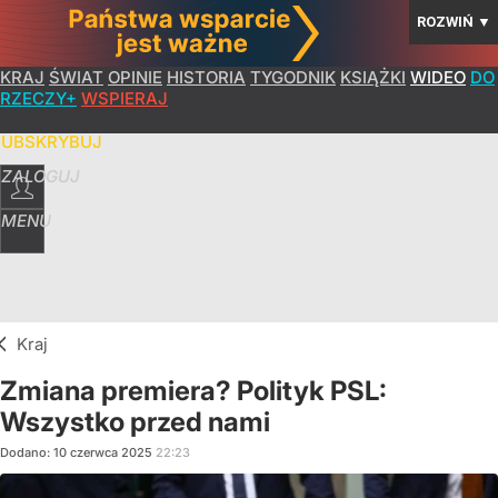
ROZWIŃ
▼
KRAJ
ŚWIAT
OPINIE
HISTORIA
TYGODNIK
KSIĄŻKI
WIDEO
DO
RZECZY+
WSPIERAJ
SUBSKRYBUJ
ZALOGUJ
MENU
Kraj
Zmiana premiera? Polityk PSL:
Wszystko przed nami
Dodano:
10
czerwca
2025
22:23