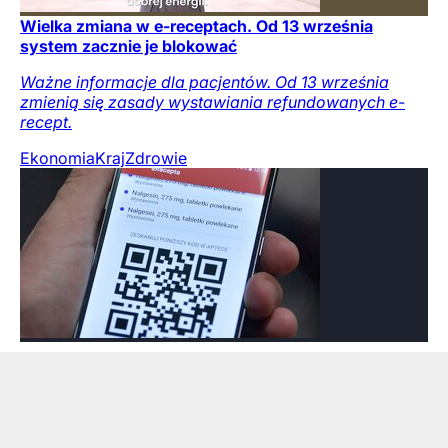
Wielka zmiana w e-receptach. Od 13 września
system zacznie je blokować
Ważne informacje dla pacjentów. Od 13 września
zmienią się zasady wystawiania refundowanych e-
recept.
Ekonomia
Kraj
Zdrowie