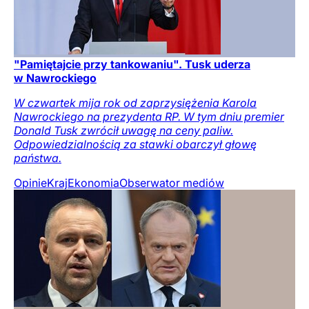
"Pamiętajcie przy tankowaniu". Tusk uderza
w Nawrockiego
W czwartek mija rok od zaprzysiężenia Karola
Nawrockiego na prezydenta RP. W tym dniu premier
Donald Tusk zwrócił uwagę na ceny paliw.
Odpowiedzialnością za stawki obarczył głowę
państwa.
Opinie
Kraj
Ekonomia
Obserwator mediów