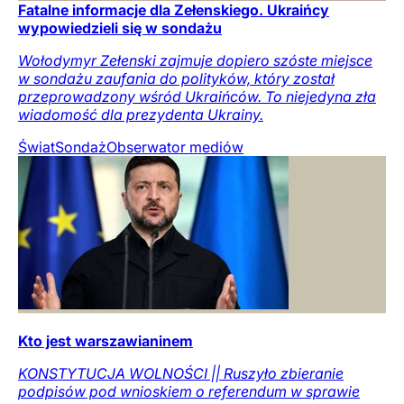
Fatalne informacje dla Zełenskiego. Ukraińcy
wypowiedzieli się w sondażu
Wołodymyr Zełenski zajmuje dopiero szóste miejsce
w sondażu zaufania do polityków, który został
przeprowadzony wśród Ukraińców. To niejedyna zła
wiadomość dla prezydenta Ukrainy.
Świat
Sondaż
Obserwator mediów
Kto jest warszawianinem
KONSTYTUCJA WOLNOŚCI || Ruszyło zbieranie
podpisów pod wnioskiem o referendum w sprawie