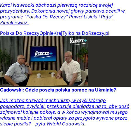
Karol Nawrocki obchodzi pierwszą rocznicę swojej
prezydentury. Dokonania nowej głowy państwa ocenili w
programie "Polska Do Rzeczy" Paweł Lisicki i Rafał
Ziemkiewicz.
Polska Do Rzeczy
Opinie
Kraj
Tylko na DoRzeczy.pl
Gadowski: Gdzie poszła polska pomoc na Ukrainie?
Jak można nazwać mechanizm, w myśl którego
gospodarz, żywiciel, przekazuje pieniądze na to, aby gość
zajmował kolejne pokoje, a w końcu wynajmował mu jego
własne meble i pobierał opłaty za przygotowywane przez
siebie posiłki? – pyta Witold Gadowski.