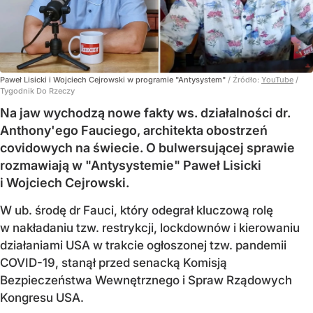
Paweł Lisicki i Wojciech Cejrowski w programie "Antysystem"
/ Źródło:
YouTube
/
Tygodnik Do Rzeczy
Na jaw wychodzą nowe fakty ws. działalności dr.
Anthony'ego Fauciego, architekta obostrzeń
covidowych na świecie. O bulwersującej sprawie
rozmawiają w "Antysystemie" Paweł Lisicki
i Wojciech Cejrowski.
W ub. środę dr Fauci, który odegrał kluczową rolę
w nakładaniu tzw. restrykcji, lockdownów i kierowaniu
działaniami USA w trakcie ogłoszonej tzw. pandemii
COVID-19, stanął przed senacką Komisją
Bezpieczeństwa Wewnętrznego i Spraw Rządowych
Kongresu USA.