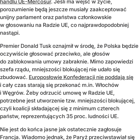
handlu UE-Mercosur
. Jeśli ma wejść w życie,
porozumienie będą jeszcze musiały zaakceptować
unijny parlament oraz państwa członkowskie
w głosowaniu na Radzie UE, co najprawdopodobniej
nastąpi.
Premier Donald Tusk oznajmił w środę, że Polska będzie
oczywiście głosować przeciwko, ale głosów
do zablokowania umowy zabraknie. Mimo zapowiedzi
szefa rządu, mniejszości blokującej nie udało się
zbudować.
Europosłowie Konfederacji nie poddają się
i cały czas starają się przekonać m.in. Włochów
i Węgrów. Żeby odrzucić umowę w Radzie UE,
potrzebne jest utworzenie tzw. mniejszości blokującej,
czyli koalicji składającej się z minimum czterech
państw, reprezentujących 35 proc. ludności UE.
Nie jest do końca jasne jak ostatecznie zagłosuje
Francja. Wiadomo jednak, że Paryż przeciwstawiał się