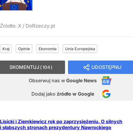
Źródło:
X
/
DoRzeczy.pl
Kraj
Opinie
Ekonomia
Unia Europejska
SKOMENTUJ
UDOSTĘPNIJ
104
Obserwuj nas
w
Google News
Dodaj jako
źródło w Google
Lisicki i Ziemkiewicz rok po zaprzysiężeniu. O silnych
i słabszych stronach prezydentury Nawrockiego