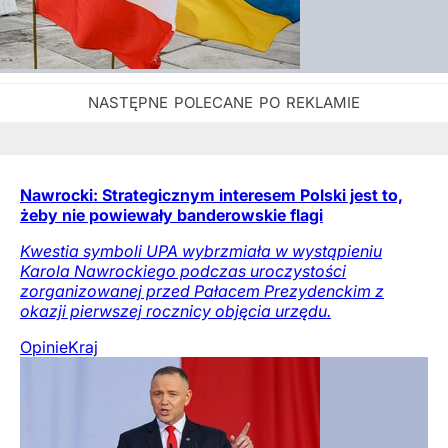
Nawrocki: Strategicznym interesem Polski jest to,
żeby nie powiewały banderowskie flagi
Kwestia symboli UPA wybrzmiała w wystąpieniu
Karola Nawrockiego podczas uroczystości
zorganizowanej przed Pałacem Prezydenckim z
okazji pierwszej rocznicy objęcia urzędu.
Opinie
Kraj