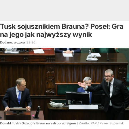
Tusk sojusznikiem Brauna? Poseł: Gra
na jego jak najwyższy wynik
Dodano:
wczoraj
22:26
Donald Tusk i Grzegorz Braun na sali obrad Sejmu
/ Źródło:
PAP
/
Paweł Supernak