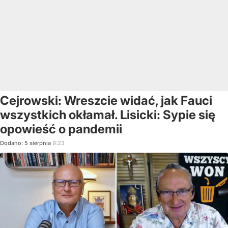
Cejrowski: Wreszcie widać, jak Fauci
wszystkich okłamał. Lisicki: Sypie się
opowieść o pandemii
Dodano:
5
sierpnia
9:23