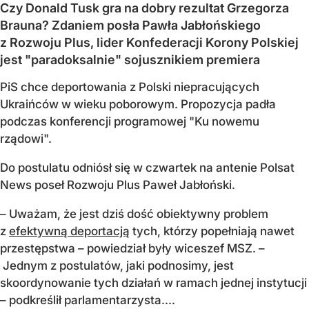
Czy Donald Tusk gra na dobry rezultat Grzegorza
Brauna? Zdaniem posła Pawła Jabłońskiego
z Rozwoju Plus, lider Konfederacji Korony Polskiej
jest "paradoksalnie" sojusznikiem premiera
PiS chce deportowania z Polski niepracujących
Ukraińców w wieku poborowym. Propozycja padła
podczas konferencji programowej "Ku nowemu
rządowi".
Do postulatu odniósł się w czwartek na antenie Polsat
News poseł Rozwoju Plus Paweł Jabłoński.
– Uważam, że jest dziś dość obiektywny problem
z
efektywną deportacją
tych, którzy popełniają nawet
przestępstwa – powiedział były wiceszef MSZ. –
Jednym z postulatów, jaki podnosimy, jest
skoordynowanie tych działań w ramach jednej instytucji
– podkreślił parlamentarzysta....