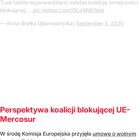
Tusk takimi wypowiedziami osłabia koalicję mniejszości
blokującej,…
pic.twitter.com/OLe4MU1bIe
— Anna Bryłka (@annabrylka)
September 5, 2025
Perspektywa koalicji blokującej UE-
Mercosur
W środę Komisja Europejska przyjęła
umowę o wolnym