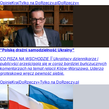
Opinie
Kraj
Tylko na DoRzeczy.pl
DoRzeczy+
"Polskę drażni samodzielność Ukrainy"
CO PISZĄ NA WSCHODZIE || Ukraińscy dziennikarze i
publicyści prześcigają się w coraz bardziej buńczucznych
komentarzach na temat relacji Kijów-Warszawa. Uderza
groteskowa wręcz pewność siebie.
Opinie
Kraj
DoRzeczy+
Tylko na DoRzeczy.pl