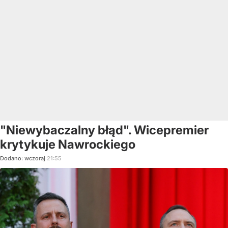
"Niewybaczalny błąd". Wicepremier
krytykuje Nawrockiego
Dodano:
wczoraj
21:55