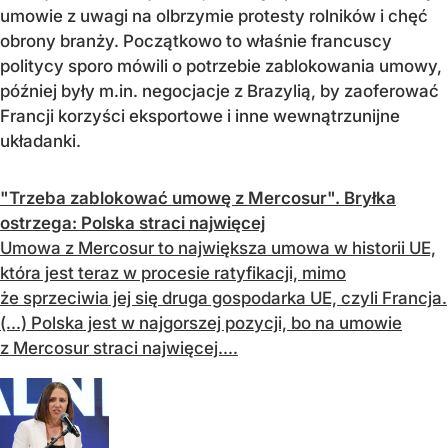
umowie z uwagi na olbrzymie protesty rolników i chęć
obrony branży. Początkowo to właśnie francuscy
politycy sporo mówili o potrzebie zablokowania umowy,
później były m.in. negocjacje z Brazylią, by zaoferować
Francji korzyści eksportowe i inne wewnątrzunijne
układanki.
"Trzeba zablokować umowę z Mercosur". Bryłka
ostrzega: Polska straci najwięcej
Umowa z Mercosur to największa umowa w historii UE,
która jest teraz w procesie ratyfikacji, mimo
że sprzeciwia jej się druga gospodarka UE, czyli Francja.
(...) Polska jest w najgorszej pozycji, bo na umowie
z Mercosur straci najwięcej....