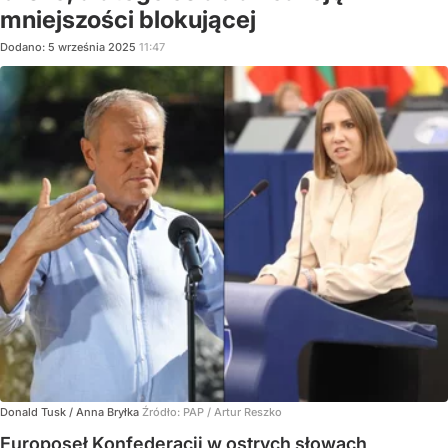
mniejszości blokującej
Dodano:
5
września
2025
11:47
Donald Tusk / Anna Bryłka
Źródło:
PAP
/
Artur Reszko
Europoseł Konfederacji w ostrych słowach