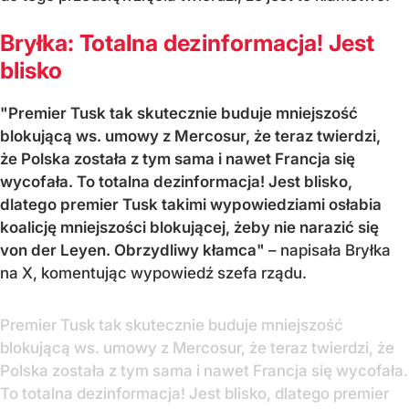
Bryłka: Totalna dezinformacja! Jest
blisko
"Premier Tusk tak skutecznie buduje mniejszość
blokującą ws. umowy z Mercosur, że teraz twierdzi,
że Polska została z tym sama i nawet Francja się
wycofała. To totalna dezinformacja! Jest blisko,
dlatego premier Tusk takimi wypowiedziami osłabia
koalicję mniejszości blokującej, żeby nie narazić się
von der Leyen. Obrzydliwy kłamca"
– napisała Bryłka
na X, komentując wypowiedź szefa rządu.
Premier Tusk tak skutecznie buduje mniejszość
blokującą ws. umowy z Mercosur, że teraz twierdzi, że
Polska została z tym sama i nawet Francja się wycofała.
To totalna dezinformacja! Jest blisko, dlatego premier