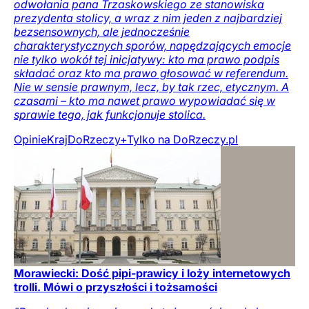
odwołania pana Trzaskowskiego ze stanowiska
prezydenta stolicy, a wraz z nim jeden z najbardziej
bezsensownych, ale jednocześnie
charakterystycznych sporów, napędzających emocje
nie tylko wokół tej inicjatywy: kto ma prawo podpis
składać oraz kto ma prawo głosować w referendum.
Nie w sensie prawnym, lecz, by tak rzec, etycznym. A
czasami – kto ma nawet prawo wypowiadać się w
sprawie tego, jak funkcjonuje stolica.
Opinie
Kraj
DoRzeczy+
Tylko na DoRzeczy.pl
Morawiecki: Dość pipi-prawicy i loży internetowych
trolli. Mówi o przyszłości i tożsamości