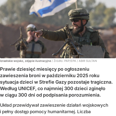
Izraelskie wojsko, zdjęcie ilustracyjne
/ Źródło:
PAP/EPA
/
ABIR SULTAN
Prawie dziesięć miesięcy po ogłoszeniu
zawieszenia broni w październiku 2025 roku
sytuacja dzieci w Strefie Gazy pozostaje tragiczna.
Według UNICEF, co najmniej 300 dzieci zginęło
w ciągu 300 dni od podpisania porozumienia.
Układ przewidywał zawieszenie działań wojskowych
i pełny dostęp pomocy humanitarnej. Liczba