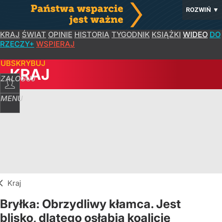
ROZWIŃ
▼
KRAJ
ŚWIAT
OPINIE
HISTORIA
TYGODNIK
KSIĄŻKI
WIDEO
DO
RZECZY+
WSPIERAJ
SUBSKRYBUJ
KRAJ
ZALOGUJ
MENU
Kraj
Bryłka: Obrzydliwy kłamca. Jest
blisko, dlatego osłabia koalicję