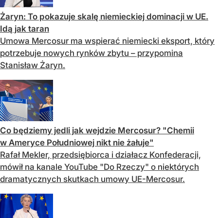
Żaryn: To pokazuje skalę niemieckiej dominacji w UE.
Idą jak taran
Umowa Mercosur ma wspierać niemiecki eksport, który
potrzebuje nowych rynków zbytu – przypomina
Stanisław Żaryn.
Co będziemy jedli jak wejdzie Mercosur? "Chemii
w Ameryce Południowej nikt nie żałuje"
Rafał Mekler, przedsiębiorca i działacz Konfederacji,
mówił na kanale YouTube "Do Rzeczy" o niektórych
dramatycznych skutkach umowy UE-Mercosur.